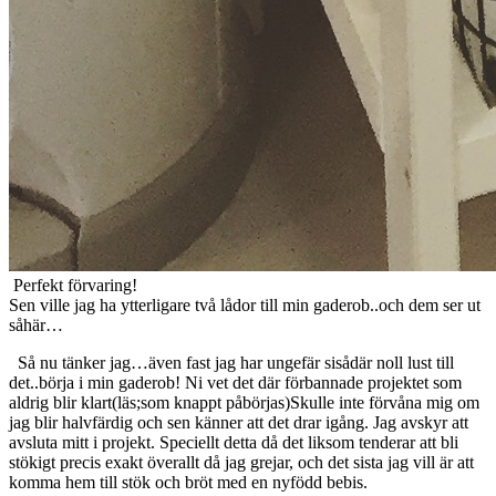
Perfekt förvaring!
Sen ville jag ha ytterligare två lådor till min gaderob..och dem ser ut
såhär…
Så nu tänker jag…även fast jag har ungefär sisådär noll lust till
det..börja i min gaderob! Ni vet det där förbannade projektet som
aldrig blir klart(läs;som knappt påbörjas)Skulle inte förvåna mig om
jag blir halvfärdig och sen känner att det drar igång. Jag avskyr att
avsluta mitt i projekt. Speciellt detta då det liksom tenderar att bli
stökigt precis exakt överallt då jag grejar, och det sista jag vill är att
komma hem till stök och bröt med en nyfödd bebis.