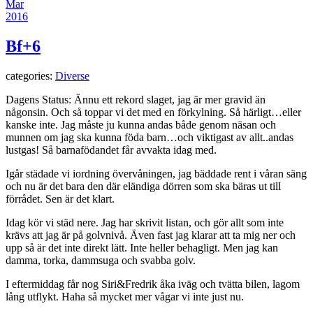
Mar
2016
Bf+6
categories:
Diverse
Dagens Status: Ännu ett rekord slaget, jag är mer gravid än
någonsin. Och så toppar vi det med en förkylning. Så härligt…eller
kanske inte. Jag måste ju kunna andas både genom näsan och
munnen om jag ska kunna föda barn…och viktigast av allt..andas
lustgas! Så barnafödandet får avvakta idag med.
Igår städade vi iordning övervåningen, jag bäddade rent i våran säng
och nu är det bara den där eländiga dörren som ska bäras ut till
förrådet. Sen är det klart.
Idag kör vi städ nere. Jag har skrivit listan, och gör allt som inte
krävs att jag är på golvnivå. Även fast jag klarar att ta mig ner och
upp så är det inte direkt lätt. Inte heller behagligt. Men jag kan
damma, torka, dammsuga och svabba golv.
I eftermiddag får nog Siri&Fredrik åka iväg och tvätta bilen, lagom
lång utflykt. Haha så mycket mer vågar vi inte just nu.