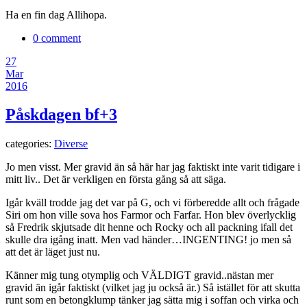
Ha en fin dag Allihopa.
0 comment
27
Mar
2016
Påskdagen bf+3
categories:
Diverse
Jo men visst. Mer gravid än så här har jag faktiskt inte varit tidigare i
mitt liv.. Det är verkligen en första gång så att säga.
Igår kväll trodde jag det var på G, och vi förberedde allt och frågade
Siri om hon ville sova hos Farmor och Farfar. Hon blev överlycklig
så Fredrik skjutsade dit henne och Rocky och all packning ifall det
skulle dra igång inatt. Men vad händer…INGENTING! jo men så
att det är läget just nu.
Känner mig tung otymplig och VÄLDIGT gravid..nästan mer
gravid än igår faktiskt (vilket jag ju också är.) Så istället för att skutta
runt som en betongklump tänker jag sätta mig i soffan och virka och