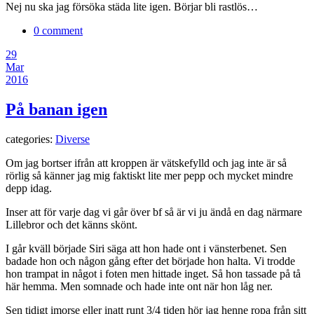
Nej nu ska jag försöka städa lite igen. Börjar bli rastlös…
0 comment
29
Mar
2016
På banan igen
categories:
Diverse
Om jag bortser ifrån att kroppen är vätskefylld och jag inte är så
rörlig så känner jag mig faktiskt lite mer pepp och mycket mindre
depp idag.
Inser att för varje dag vi går över bf så är vi ju ändå en dag närmare
Lillebror och det känns skönt.
I går kväll började Siri säga att hon hade ont i vänsterbenet. Sen
badade hon och någon gång efter det började hon halta. Vi trodde
hon trampat in något i foten men hittade inget. Så hon tassade på tå
här hemma. Men somnade och hade inte ont när hon låg ner.
Sen tidigt imorse eller inatt runt 3/4 tiden hör jag henne ropa från sitt