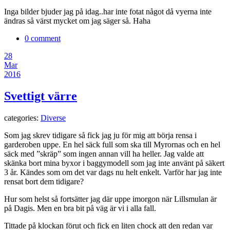
Inga bilder bjuder jag på idag..har inte fotat något då vyerna inte
ändras så värst mycket om jag säger så. Haha
0 comment
28
Mar
2016
Svettigt värre
categories:
Diverse
Som jag skrev tidigare så fick jag ju för mig att börja rensa i
garderoben uppe. En hel säck full som ska till Myrornas och en hel
säck med ”skräp” som ingen annan vill ha heller. Jag valde att
skänka bort mina byxor i baggymodell som jag inte använt på säkert
3 år. Kändes som om det var dags nu helt enkelt. Varför har jag inte
rensat bort dem tidigare?
Hur som helst så fortsätter jag där uppe imorgon när Lillsmulan är
på Dagis. Men en bra bit på väg är vi i alla fall.
Tittade på klockan förut och fick en liten chock att den redan var