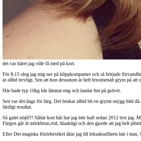
det var håret jag ville få med på kort.
För 8.15 slog jag mig ner på klippkompaniet och så började förvandlinge
är alltid trevligt. Sen att hon dessutom är helt fenomenalt grym på att o
Här hade typ 10kg hår lämnat mig och landat fint på golvet.
Sen var det dags för färg. Det brukar alltid bli en grymt snygg bild då
färdigt resultat.
Så galet nöjd!!! Såhär kort hår har jag inte haft sedan 2012 tror jag.
Färgen går åt mörkbrun,röd, lilaaktigt och den gjorde att jag helt plöts
Efter Det magiska frisörbesöket åkte jag till leksaksaffären här i stan, T