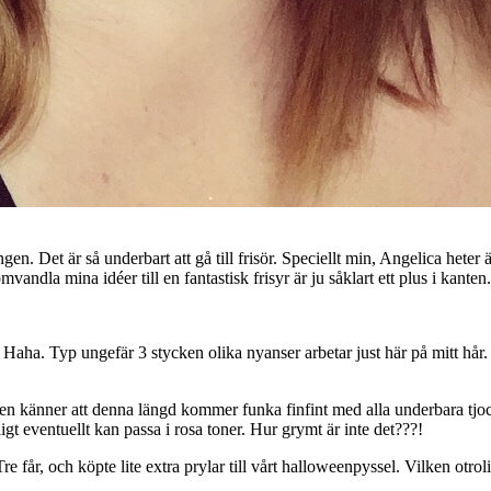
n. Det är så underbart att gå till frisör. Speciellt min, Angelica heter
mvandla mina idéer till en fantastisk frisyr är ju såklart ett plus i kanten
. Haha. Typ ungefär 3 stycken olika nyanser arbetar just här på mitt hår
 Men känner att denna längd kommer funka finfint med alla underbara tjoc
ligt eventuellt kan passa i rosa toner. Hur grymt är inte det???!
re får, och köpte lite extra prylar till vårt halloweenpyssel. Vilken otrolig