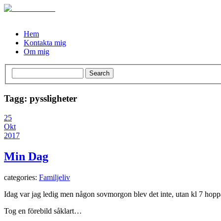
Hem
Kontakta mig
Om mig
Tagg: pyssligheter
25
Okt
2017
Min Dag
categories:
Familjeliv
Idag var jag ledig men någon sovmorgon blev det inte, utan kl 7 hoppa
Tog en förebild såklart…