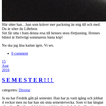
Här sitter han…han som kräver mer packning än mig till och med.
Du är söter du Lillebror.
Siri får sitta i fram denna resa till hennes stora förtjusning. Hennes
bilstol är förövrigt sommarens bästa köp!
Nu ska jag läsa kartan igen. Vi ses.
0 comment
15
Aug
2016
S E M E S T E R ! ! !
categories:
Diverse
Ja nu har Fredrik gått på semester. Han har ju varit igång och jobbat
4 veckor men nu har han sin sista semestervecka. Som vi har längtat