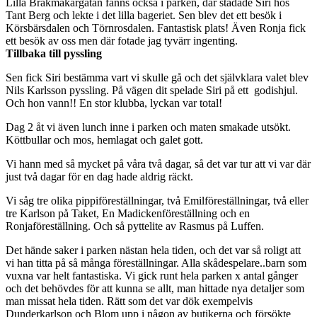
Lilla Bråkmakargatan fanns också i parken, där städade Siri hos
Tant Berg och lekte i det lilla bageriet. Sen blev det ett besök i
Körsbärsdalen och Törnrosdalen. Fantastisk plats! Även Ronja fick
ett besök av oss men där fotade jag tyvärr ingenting.
Tillbaka till pyssling
Sen fick Siri bestämma vart vi skulle gå och det självklara valet blev
Nils Karlsson pyssling. På vägen dit spelade Siri på ett godishjul.
Och hon vann!! En stor klubba, lyckan var total!
Dag 2 åt vi även lunch inne i parken och maten smakade utsökt.
Köttbullar och mos, hemlagat och galet gott.
Vi hann med så mycket på våra två dagar, så det var tur att vi var där
just två dagar för en dag hade aldrig räckt.
Vi såg tre olika pippiföreställningar, två Emilföreställningar, två eller
tre Karlson på Taket, En Madickenföreställning och en
Ronjaföreställning. Och så pyttelite av Rasmus på Luffen.
Det hände saker i parken nästan hela tiden, och det var så roligt att
vi han titta på så många föreställningar. Alla skådespelare..barn som
vuxna var helt fantastiska. Vi gick runt hela parken x antal gånger
och det behövdes för att kunna se allt, man hittade nya detaljer som
man missat hela tiden. Rätt som det var dök exempelvis
Dunderkarlson och Blom upp i någon av butikerna och försökte