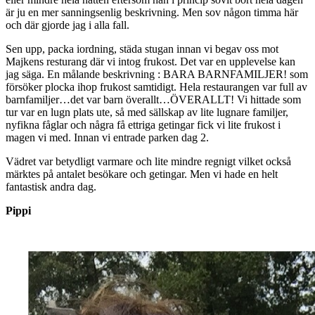
är ju en mer sanningsenlig beskrivning. Men sov någon timma här
och där gjorde jag i alla fall.
Sen upp, packa iordning, städa stugan innan vi begav oss mot
Majkens resturang där vi intog frukost. Det var en upplevelse kan
jag säga. En målande beskrivning : BARA BARNFAMILJER! som
försöker plocka ihop frukost samtidigt. Hela restaurangen var full av
barnfamiljer…det var barn överallt…ÖVERALLT! Vi hittade som
tur var en lugn plats ute, så med sällskap av lite lugnare familjer,
nyfikna fåglar och några få ettriga getingar fick vi lite frukost i
magen vi med. Innan vi entrade parken dag 2.
Vädret var betydligt varmare och lite mindre regnigt vilket också
märktes på antalet besökare och getingar. Men vi hade en helt
fantastisk andra dag.
Pippi