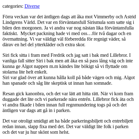
categories:
Diverse
Förra veckan var det äntligen dags att åka mot Vimmerby och Astrid
Lindgrens Värld. Det var en förväntansfull Sirismula som satte sig i
bilen den morgonen. Ja vi andra var nog nästan lika förväntansfulla
faktiskt. Mycket packning hade vi med oss…för två dagar och en
övernattning. Vi var väldigt väl förberedda för regnigt väder, så
därav en hel del ytterkläder och extra skor.
Siri fick sitta i fram med Fredrik och jag satt i bak med Lillebror. I
vanliga fall sitter Siri i bak men att åka en så pass lång väg och inte
kunna ge Algot nappen m.m kändes lite bökigt så vi flyttade om
stolarna lite helt enkelt.
Siri var glad över att kunna hålla koll på både vägen och mig. Algot
han spanade och såg lite skeptisk ut innan han somnade.
Resan gick kanonbra, och det var lätt att hitta rätt. När vi kom fram
duggade det lite och vi parkerade nära entrén. Lillebror fick äta och
vi andra fikade i bilen innan full regnmundering togs på och det
äntligen var dags att gå in i parken.
Det var otroligt smidigt att ha både parkeringsbiljett och entrebiljett
redan innan, slapp fixa med det. Det var väldigt lite folk i parken
och det var ju hur skönt som helst.