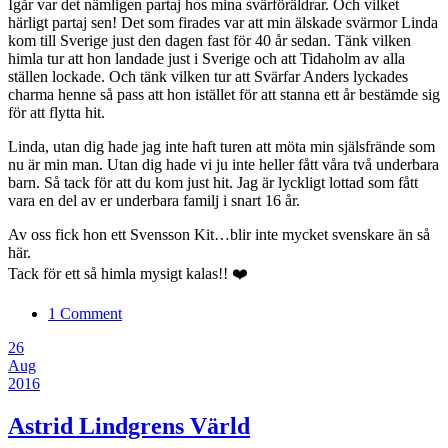
Igår var det nämligen partaj hos mina svärföräldrar. Och vilket
härligt partaj sen! Det som firades var att min älskade svärmor Linda
kom till Sverige just den dagen fast för 40 år sedan. Tänk vilken
himla tur att hon landade just i Sverige och att Tidaholm av alla
ställen lockade. Och tänk vilken tur att Svärfar Anders lyckades
charma henne så pass att hon istället för att stanna ett år bestämde sig
för att flytta hit.
Linda, utan dig hade jag inte haft turen att möta min själsfrände som
nu är min man. Utan dig hade vi ju inte heller fått våra två underbara
barn. Så tack för att du kom just hit. Jag är lyckligt lottad som fått
vara en del av er underbara familj i snart 16 år.
Av oss fick hon ett Svensson Kit…blir inte mycket svenskare än så
här.
Tack för ett så himla mysigt kalas!! ❤️
1 Comment
26
Aug
2016
Astrid Lindgrens Värld