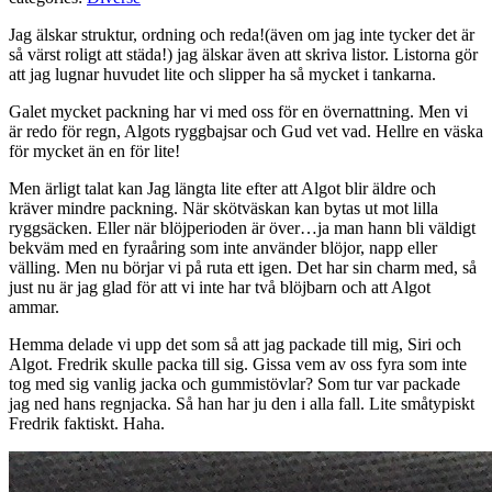
Jag älskar struktur, ordning och reda!(även om jag inte tycker det är
så värst roligt att städa!) jag älskar även att skriva listor. Listorna gör
att jag lugnar huvudet lite och slipper ha så mycket i tankarna.
Galet mycket packning har vi med oss för en övernattning. Men vi
är redo för regn, Algots ryggbajsar och Gud vet vad. Hellre en väska
för mycket än en för lite!
Men ärligt talat kan Jag längta lite efter att Algot blir äldre och
kräver mindre packning. När skötväskan kan bytas ut mot lilla
ryggsäcken. Eller när blöjperioden är över…ja man hann bli väldigt
bekväm med en fyraåring som inte använder blöjor, napp eller
välling. Men nu börjar vi på ruta ett igen. Det har sin charm med, så
just nu är jag glad för att vi inte har två blöjbarn och att Algot
ammar.
Hemma delade vi upp det som så att jag packade till mig, Siri och
Algot. Fredrik skulle packa till sig. Gissa vem av oss fyra som inte
tog med sig vanlig jacka och gummistövlar? Som tur var packade
jag ned hans regnjacka. Så han har ju den i alla fall. Lite småtypiskt
Fredrik faktiskt. Haha.