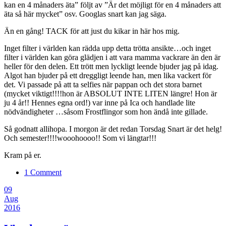
kan en 4 månaders äta” följt av ”Är det möjligt för en 4 månaders att
äta så här mycket” osv. Googlas snart kan jag säga.
Än en gång! TACK för att just du kikar in här hos mig.
Inget filter i världen kan rädda upp detta trötta ansikte…och inget
filter i världen kan göra glädjen i att vara mamma vackrare än den är
heller för den delen. Ett trött men lyckligt leende bjuder jag på idag.
Algot han bjuder på ett dreggligt leende han, men lika vackert för
det. Vi passade på att ta selfies när pappan och det stora barnet
(mycket viktigt!!!!hon är ABSOLUT INTE LITEN längre! Hon är
ju 4 år!! Hennes egna ord!) var inne på Ica och handlade lite
nödvändigheter …såsom Frostflingor som hon ändå inte gillade.
Så godnatt allihopa. I morgon är det redan Torsdag Snart är det helg!
Och semester!!!!wooohoooo!! Som vi längtar!!!
Kram på er.
1 Comment
09
Aug
2016