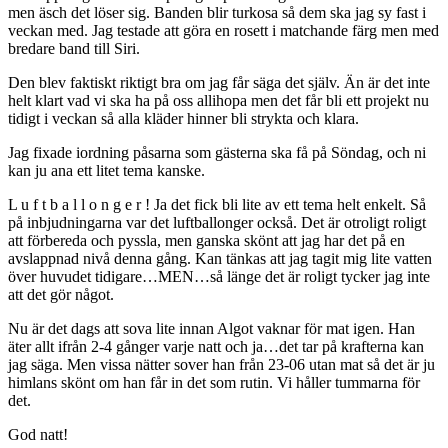
men äsch det löser sig. Banden blir turkosa så dem ska jag sy fast i
veckan med. Jag testade att göra en rosett i matchande färg men med
bredare band till Siri.
Den blev faktiskt riktigt bra om jag får säga det själv. Än är det inte
helt klart vad vi ska ha på oss allihopa men det får bli ett projekt nu
tidigt i veckan så alla kläder hinner bli strykta och klara.
Jag fixade iordning påsarna som gästerna ska få på Söndag, och ni
kan ju ana ett litet tema kanske.
L u f t b a l l o n g e r ! Ja det fick bli lite av ett tema helt enkelt. Så
på inbjudningarna var det luftballonger också. Det är otroligt roligt
att förbereda och pyssla, men ganska skönt att jag har det på en
avslappnad nivå denna gång. Kan tänkas att jag tagit mig lite vatten
över huvudet tidigare…MEN…så länge det är roligt tycker jag inte
att det gör något.
Nu är det dags att sova lite innan Algot vaknar för mat igen. Han
äter allt ifrån 2-4 gånger varje natt och ja…det tar på krafterna kan
jag säga. Men vissa nätter sover han från 23-06 utan mat så det är ju
himlans skönt om han får in det som rutin. Vi håller tummarna för
det.
God natt!