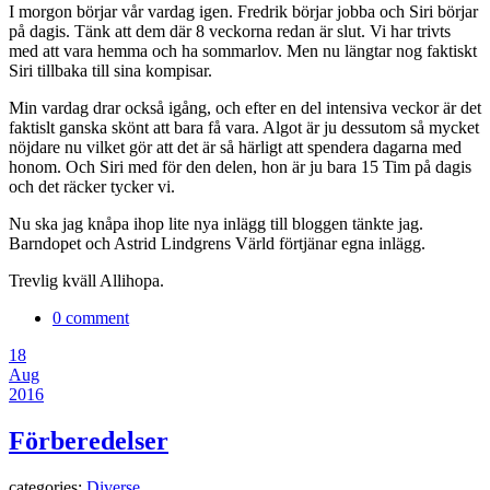
I morgon börjar vår vardag igen. Fredrik börjar jobba och Siri börjar
på dagis. Tänk att dem där 8 veckorna redan är slut. Vi har trivts
med att vara hemma och ha sommarlov. Men nu längtar nog faktiskt
Siri tillbaka till sina kompisar.
Min vardag drar också igång, och efter en del intensiva veckor är det
faktislt ganska skönt att bara få vara. Algot är ju dessutom så mycket
nöjdare nu vilket gör att det är så härligt att spendera dagarna med
honom. Och Siri med för den delen, hon är ju bara 15 Tim på dagis
och det räcker tycker vi.
Nu ska jag knåpa ihop lite nya inlägg till bloggen tänkte jag.
Barndopet och Astrid Lindgrens Värld förtjänar egna inlägg.
Trevlig kväll Allihopa.
0 comment
18
Aug
2016
Förberedelser
categories:
Diverse