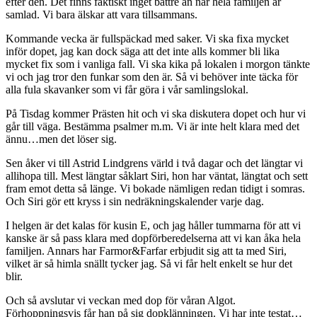
efter den. Det finns faktiskt inget bättre än när hela familjen är
samlad. Vi bara älskar att vara tillsammans.
Kommande vecka är fullspäckad med saker. Vi ska fixa mycket
inför dopet, jag kan dock säga att det inte alls kommer bli lika
mycket fix som i vanliga fall. Vi ska kika på lokalen i morgon tänkte
vi och jag tror den funkar som den är. Så vi behöver inte täcka för
alla fula skavanker som vi får göra i vår samlingslokal.
På Tisdag kommer Prästen hit och vi ska diskutera dopet och hur vi
går till väga. Bestämma psalmer m.m. Vi är inte helt klara med det
ännu…men det löser sig.
Sen åker vi till Astrid Lindgrens värld i två dagar och det längtar vi
allihopa till. Mest längtar såklart Siri, hon har väntat, längtat och sett
fram emot detta så länge. Vi bokade nämligen redan tidigt i somras.
Och Siri gör ett kryss i sin nedräkningskalender varje dag.
I helgen är det kalas för kusin E, och jag håller tummarna för att vi
kanske är så pass klara med dopförberedelserna att vi kan åka hela
familjen. Annars har Farmor&Farfar erbjudit sig att ta med Siri,
vilket är så himla snällt tycker jag. Så vi får helt enkelt se hur det
blir.
Och så avslutar vi veckan med dop för våran Algot.
Förhoppningsvis får han på sig dopklänningen. Vi har inte testat…