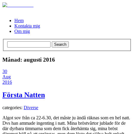
Hem
Kontakta mig
Om mig
Månad: augusti 2016
30
Aug
2016
Första Natten
categories:
Diverse
Algot sov från ca 22-6.30, det måste ju ändå räknas som en hel natt.
Dvs han ammade ingenting i natt. Mina bröstvårtor jublade för de
där dyrbara timmarna som dem fick återhämta sig, mina bröst
däremot höll på att sprängas, men dem löste det själva helt enkelt