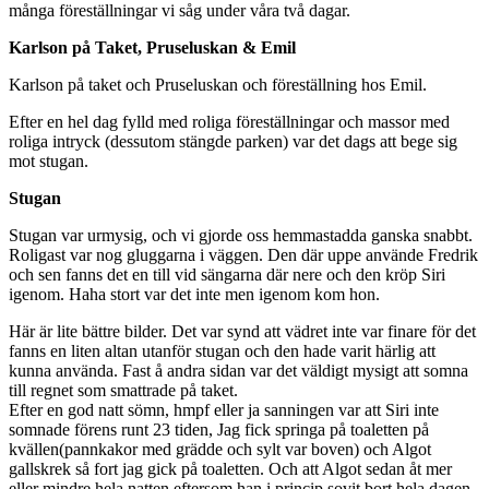
många föreställningar vi såg under våra två dagar.
Karlson på Taket, Pruseluskan & Emil
Karlson på taket och Pruseluskan och föreställning hos Emil.
Efter en hel dag fylld med roliga föreställningar och massor med
roliga intryck (dessutom stängde parken) var det dags att bege sig
mot stugan.
Stugan
Stugan var urmysig, och vi gjorde oss hemmastadda ganska snabbt.
Roligast var nog gluggarna i väggen. Den där uppe använde Fredrik
och sen fanns det en till vid sängarna där nere och den kröp Siri
igenom. Haha stort var det inte men igenom kom hon.
Här är lite bättre bilder. Det var synd att vädret inte var finare för det
fanns en liten altan utanför stugan och den hade varit härlig att
kunna använda. Fast å andra sidan var det väldigt mysigt att somna
till regnet som smattrade på taket.
Efter en god natt sömn, hmpf eller ja sanningen var att Siri inte
somnade förens runt 23 tiden, Jag fick springa på toaletten på
kvällen(pannkakor med grädde och sylt var boven) och Algot
gallskrek så fort jag gick på toaletten. Och att Algot sedan åt mer
eller mindre hela natten eftersom han i princip sovit bort hela dagen