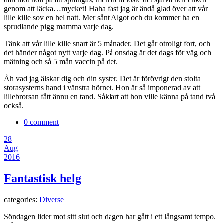
genom att läcka…mycket! Haha fast jag är ändå glad över att vår
lille kille sov en hel natt. Mer sånt Algot och du kommer ha en
sprudlande pigg mamma varje dag.
Tänk att vår lille kille snart är 5 månader. Det går otroligt fort, och
det händer något nytt varje dag. På onsdag är det dags för väg och
mätning och så 5 mån vaccin på det.
Åh vad jag älskar dig och din syster. Det är förövrigt den stolta
storasysterns hand i vänstra hörnet. Hon är så imponerad av att
lillebrorsan fått ännu en tand. Såklart att hon ville känna på tand två
också.
0 comment
28
Aug
2016
Fantastisk helg
categories:
Diverse
Söndagen lider mot sitt slut och dagen har gått i ett långsamt tempo.