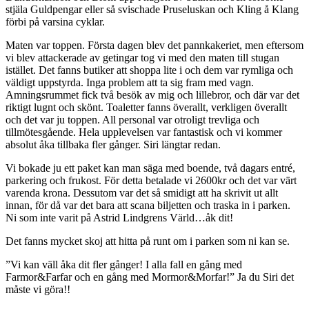
stjäla Guldpengar eller så svischade Pruseluskan och Kling å Klang
förbi på varsina cyklar.
Maten var toppen. Första dagen blev det pannkakeriet, men eftersom
vi blev attackerade av getingar tog vi med den maten till stugan
istället. Det fanns butiker att shoppa lite i och dem var rymliga och
väldigt uppstyrda. Inga problem att ta sig fram med vagn.
Amningsrummet fick två besök av mig och lillebror, och där var det
riktigt lugnt och skönt. Toaletter fanns överallt, verkligen överallt
och det var ju toppen. All personal var otroligt trevliga och
tillmötesgående. Hela upplevelsen var fantastisk och vi kommer
absolut åka tillbaka fler gånger. Siri längtar redan.
Vi bokade ju ett paket kan man säga med boende, två dagars entré,
parkering och frukost. För detta betalade vi 2600kr och det var värt
varenda krona. Dessutom var det så smidigt att ha skrivit ut allt
innan, för då var det bara att scana biljetten och traska in i parken.
Ni som inte varit på Astrid Lindgrens Värld…åk dit!
Det fanns mycket skoj att hitta på runt om i parken som ni kan se.
”Vi kan väll åka dit fler gånger! I alla fall en gång med
Farmor&Farfar och en gång med Mormor&Morfar!” Ja du Siri det
måste vi göra!!