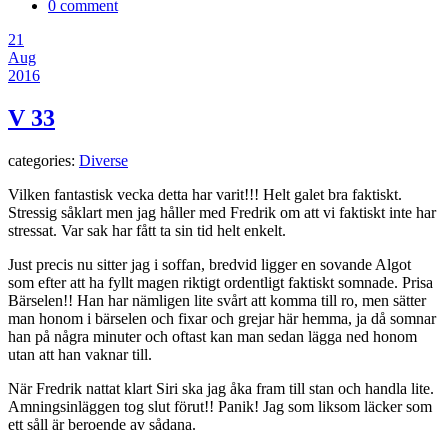
0 comment
21
Aug
2016
V 33
categories:
Diverse
Vilken fantastisk vecka detta har varit!!! Helt galet bra faktiskt.
Stressig såklart men jag håller med Fredrik om att vi faktiskt inte har
stressat. Var sak har fått ta sin tid helt enkelt.
Just precis nu sitter jag i soffan, bredvid ligger en sovande Algot
som efter att ha fyllt magen riktigt ordentligt faktiskt somnade. Prisa
Bärselen!! Han har nämligen lite svårt att komma till ro, men sätter
man honom i bärselen och fixar och grejar här hemma, ja då somnar
han på några minuter och oftast kan man sedan lägga ned honom
utan att han vaknar till.
När Fredrik nattat klart Siri ska jag åka fram till stan och handla lite.
Amningsinläggen tog slut förut!! Panik! Jag som liksom läcker som
ett såll är beroende av sådana.