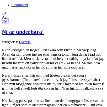
0 comment
10
Aug
2016
Ni är underbara!
categories:
Diverse
Ni är verkligen en trogen liten skara som kikar in här varje dag.
Även då min blogg just nu ekar ganska tomt några dagar i rad och
lite då och då. Men ni ska veta att ni betyder väldigt mycket! Att jag
liksom får vara ett självklart val för er att kika in hos. Så från hela
mitt hjärta Tack ska ni ha för att ni är här inne och läser.
Nu är hösten snart här och med hösten brukar det suga i
pysseltarmen (för att använda ett uttryck jag faktiskt avskyr haha)
Och mitt bloggande brukar ta lite ny fart i takt med att löven faller så
ja ni får helt enkelt fortsätta kika in här. Ni är hjärtligt välkomna ska
ni veta.
Nu ska jag passa på att sova lite innan den hungriga bebisen vaknar
igen. Frågor som ”Hur stor magsäck har en 4 månaders” ”Hur ofta