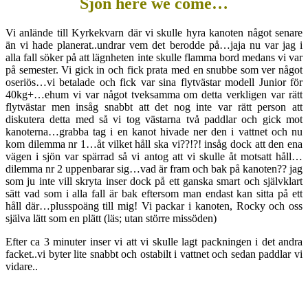
Sjön here we come…
Vi anlände till Kyrkekvarn där vi skulle hyra kanoten något senare
än vi hade planerat..undrar vem det berodde på…jaja nu var jag i
alla fall söker på att lägnheten inte skulle flamma bord medans vi var
på semester. Vi gick in och fick prata med en snubbe som ver något
oseriös…vi betalade och fick var sina flytvästar modell Junior för
40kg+…ehum vi var något tveksamma om detta verkligen var rätt
flytvästar men insåg snabbt att det nog inte var rätt person att
diskutera detta med så vi tog västarna två paddlar och gick mot
kanoterna…grabba tag i en kanot hivade ner den i vattnet och nu
kom dilemma nr 1…åt vilket håll ska vi??!?! insåg dock att den ena
vägen i sjön var spärrad så vi antog att vi skulle åt motsatt håll…
dilemma nr 2 uppenbarar sig…vad är fram och bak på kanoten?? jag
som ju inte vill skryta inser dock på ett ganska smart och självklart
sätt vad som i alla fall är bak eftersom man endast kan sitta på ett
håll där…plusspoäng till mig! Vi packar i kanoten, Rocky och oss
själva lätt som en plätt (läs; utan större missöden)
Efter ca 3 minuter inser vi att vi skulle lagt packningen i det andra
facket..vi byter lite snabbt och ostabilt i vattnet och sedan paddlar vi
vidare..