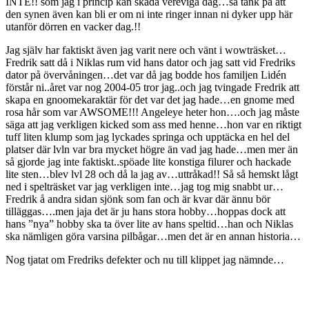
INTE!! som jag i princip kan skåda vereviga dag…så tänk på att
den synen även kan bli er om ni inte ringer innan ni dyker upp här
utanför dörren en vacker dag.!!
Jag själv har faktiskt även jag varit nere och vänt i wowträsket…
Fredrik satt då i Niklas rum vid hans dator och jag satt vid Fredriks
dator på övervåningen…det var då jag bodde hos familjen Lidén
förstår ni..året var nog 2004-05 tror jag..och jag tvingade Fredrik att
skapa en gnoomekaraktär för det var det jag hade…en gnome med
rosa hår som var AWSOME!!! Angeleye heter hon….och jag måste
säga att jag verkligen kicked som ass med henne…hon var en riktigt
tuff liten klump som jag lyckades springa och upptäcka en hel del
platser där lvln var bra mycket högre än vad jag hade…men mer än
så gjorde jag inte faktiskt..spöade lite konstiga filurer och hackade
lite sten…blev lvl 28 och då la jag av…uttråkad!! Så så hemskt lågt
ned i spelträsket var jag verkligen inte…jag tog mig snabbt ur…
Fredrik å andra sidan sjönk som fan och är kvar där ännu bör
tilläggas….men jaja det är ju hans stora hobby…hoppas dock att
hans ”nya” hobby ska ta över lite av hans speltid…han och Niklas
ska nämligen göra varsina pilbågar…men det är en annan historia…
Nog tjatat om Fredriks defekter och nu till klippet jag nämnde…