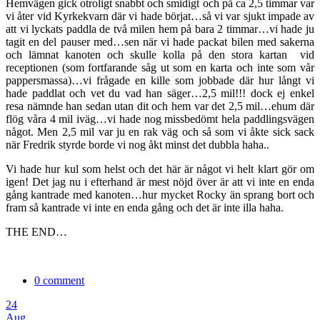
Hemvägen gick otroligt snabbt och smidigt och på ca 2,5 timmar var
vi åter vid Kyrkekvarn där vi hade börjat…så vi var sjukt impade av
att vi lyckats paddla de två milen hem på bara 2 timmar…vi hade ju
tagit en del pauser med…sen när vi hade packat bilen med sakerna
och lämnat kanoten och skulle kolla på den stora kartan vid
receptionen (som fortfarande såg ut som en karta och inte som vår
pappersmassa)…vi frågade en kille som jobbade där hur långt vi
hade paddlat och vet du vad han säger…2,5 mil!!! dock ej enkel
resa nämnde han sedan utan dit och hem var det 2,5 mil…ehum där
flög våra 4 mil iväg…vi hade nog missbedömt hela paddlingsvägen
något. Men 2,5 mil var ju en rak väg och så som vi åkte sick sack
när Fredrik styrde borde vi nog åkt minst det dubbla haha..
Vi hade hur kul som helst och det här är något vi helt klart gör om
igen! Det jag nu i efterhand är mest nöjd över är att vi inte en enda
gång kantrade med kanoten…hur mycket Rocky än sprang bort och
fram så kantrade vi inte en enda gång och det är inte illa haha.
THE END…
0 comment
24
Aug