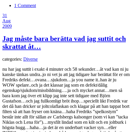
1 Comment
31
Aug
2009
Jag måste bara berätta vad jag suttit och
skrattat åt…
categories:
Diverse
nu har jag suttit i exakt 4 minuter och 58 sekunder…åt vad kan ni ju
kanske tänkas undra..jo ni vet ju att jag tidigare har berättat för er om
Fredriks defekt…ovana…sjukdom…ja you name it..han är ju
WOW spelare..och ja det klassar jag som en defekt/dålig
egenskap/sjukdom/missbildning….ja och mycket annat…men så
bara kom jag över ett klipp jag inte sett tidigare med Björn
Gustafson…och jag fullkomligt bröt ihop…speciellt likt Fredrik var
det då han dricker ur joltcolaflaskan och klagar på att han tappat bort
filten så att han fryser om knäna…haha Fredriks ”spelkostym”
består inte allt för sällan av Carlsbergs kalsonger (som vi kan ”tacka
Niklas och Lena för”)…mysfilt lindad som en kilt och en joltburk i
högsta hugg…haha…ja det är en underbart vacker syn…eller