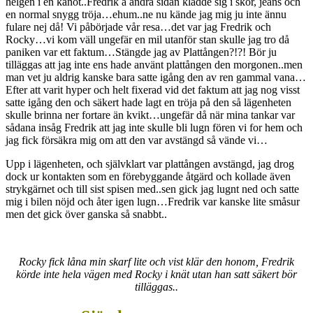
helgen i en kanot..Fredrik å andra sidan klädde sig i skor, jeans och
en normal snygg tröja…ehum..ne nu kände jag mig ju inte ännu
fulare nej då! Vi påbörjade vår resa…det var jag Fredrik och
Rocky…vi kom väll ungefär en mil utanför stan skulle jag tro då
paniken var ett faktum…Stängde jag av Plattången?!?! Bör ju
tilläggas att jag inte ens hade använt plattången den morgonen..men
man vet ju aldrig kanske bara satte igång den av ren gammal vana…
Efter att varit hyper och helt fixerad vid det faktum att jag nog visst
satte igång den och säkert hade lagt en tröja på den så lägenheten
skulle brinna ner fortare än kvikt…ungefär då när mina tankar var
sådana insåg Fredrik att jag inte skulle bli lugn fören vi for hem och
jag fick försäkra mig om att den var avstängd så vände vi…
Upp i lägenheten, och självklart var plattången avstängd, jag drog
dock ur kontakten som en förebyggande åtgärd och kollade även
strykgärnet och till sist spisen med..sen gick jag lugnt ned och satte
mig i bilen nöjd och åter igen lugn…Fredrik var kanske lite småsur
men det gick över ganska så snabbt..
Rocky fick låna min skarf lite och vist klär den honom, Fredrik
körde inte hela vägen med Rocky i knät utan han satt säkert bör
tilläggas..