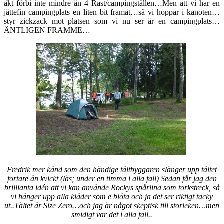
åkt förbi inte mindre än 4 Rast/campingställen…Men att vi har en
jättefin campingplats en liten bit framåt…så vi hoppar i kanoten…
styr zickzack mot platsen som vi nu ser är en campingplats…
ÄNTLIGEN FRAMME…
Fredrik mer känd som den händige tältbyggaren slänger upp tältet
fortare än kvickt (läs; under en timma i alla fall) Sedan får jag den
brillianta idén att vi kan använde Rockys spårlina som torkstreck, så
vi hänger upp alla kläder som e blöta och ja det ser riktigt tacky
ut..Tältet är Size Zero…och jag är något skeptisk till storleken…men
smidigt var det i alla fall..