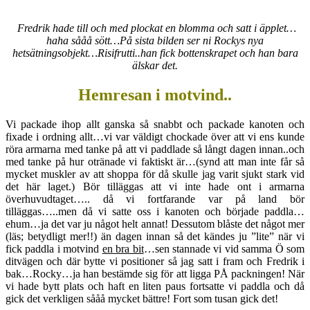
Fredrik hade till och med plockat en blomma och satt i äpplet…
haha sååå sött…På sista bilden ser ni Rockys nya
hetsätningsobjekt…Risifrutti..han fick bottenskrapet och han bara
älskar det.
Hemresan i motvind..
Vi packade ihop allt ganska så snabbt och packade kanoten och
fixade i ordning allt…vi var väldigt chockade över att vi ens kunde
röra armarna med tanke på att vi paddlade så långt dagen innan..och
med tanke på hur otränade vi faktiskt är…(synd att man inte får så
mycket muskler av att shoppa för då skulle jag varit sjukt stark vid
det här laget.) Bör tilläggas att vi inte hade ont i armarna
överhuvudtaget….. då vi fortfarande var på land bör
tilläggas…..men då vi satte oss i kanoten och började paddla…
ehum…ja det var ju något helt annat! Dessutom blåste det något mer
(läs; betydligt mer!!) än dagen innan så det kändes ju ”lite” när vi
fick paddla i motvind
en bra bit
…sen stannade vi vid samma Ö som
ditvägen och där bytte vi positioner så jag satt i fram och Fredrik i
bak…Rocky…ja han bestämde sig för att ligga PÅ packningen! När
vi hade bytt plats och haft en liten paus fortsatte vi paddla och då
gick det verkligen sååå mycket bättre! Fort som tusan gick det!