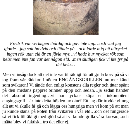
Fredrik var verkligen ihärdig och gav inte upp…och vad jag
gjorde…jag satt bredvid och tittade på…och lärde mig att uttrycket
ingen rök utan eld är en jävla myt…vi hade hur mycket rök som
helst men inte fan var det någon eld…men slutligen fick vi lite fyr på
det hela…
Men vi insåg dock att det inte var tillräkligt för att grilla korv på så vi
tog fram vår räddare i nöden ENGÅNGSGRILLEN..nu mer känd
som svikaren! Vi tände den enligt konstens alla regler och tittar spänt
på den medans pappret brinner uppp och sedan…ja sedan händer
det absolut ingenting…vi har lyckats köpa en inkompitent
engångsgrill…är inte detta höjden av otur? Ett tag där trodde vi nog
allt att vi skulle få gå och lägga oss hungriga men vi kom på att man
ju kunde släna på kolen från svikaren i vår eld…och det fungerade
så vi fick tillräkligt med glöd så att vi kunde grilla våra korvar.,..och
mätta blev vi faktiskt. tro det eller ej.