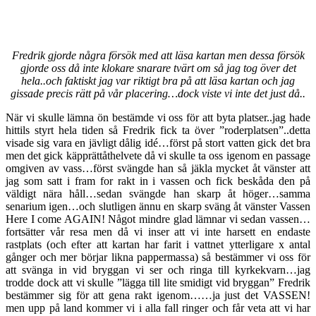
Fredrik gjorde några försök med att läsa kartan men dessa försök
gjorde oss då inte klokare snarare tvärt om så jag tog över det
hela..och faktiskt jag var riktigt bra på att läsa kartan och jag
gissade precis rätt på vår placering…dock viste vi inte det just då..
När vi skulle lämna ön bestämde vi oss för att byta platser..jag hade
hittils styrt hela tiden så Fredrik fick ta över ”roderplatsen”..detta
visade sig vara en jävligt dålig idé…först på stort vatten gick det bra
men det gick käpprättåthelvete då vi skulle ta oss igenom en passage
omgiven av vass…först svängde han så jäkla mycket åt vänster att
jag som satt i fram for rakt in i vassen och fick beskåda den på
väldigt nära håll…sedan svängde han skarp åt höger…samma
senarium igen…och slutligen ännu en skarp sväng åt vänster Vassen
Here I come AGAIN! Något mindre glad lämnar vi sedan vassen…
fortsätter vår resa men då vi inser att vi inte harsett en endaste
rastplats (och efter att kartan har farit i vattnet ytterligare x antal
gånger och mer börjar likna pappermassa) så bestämmer vi oss för
att svänga in vid bryggan vi ser och ringa till kyrkekvarn…jag
trodde dock att vi skulle ”lägga till lite smidigt vid bryggan” Fredrik
bestämmer sig för att gena rakt igenom……ja just det VASSEN!
men upp på land kommer vi i alla fall ringer och får veta att vi har