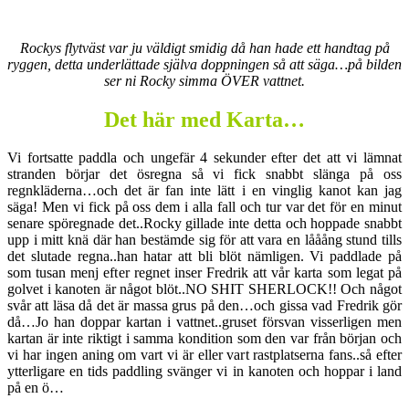
Rockys flytväst var ju väldigt smidig då han hade ett handtag på
ryggen, detta underlättade själva doppningen så att säga…på bilden
ser ni Rocky simma ÖVER vattnet.
Det här med Karta…
Vi fortsatte paddla och ungefär 4 sekunder efter det att vi lämnat
stranden börjar det ösregna så vi fick snabbt slänga på oss
regnkläderna…och det är fan inte lätt i en vinglig kanot kan jag
säga! Men vi fick på oss dem i alla fall och tur var det för en minut
senare spöregnade det..Rocky gillade inte detta och hoppade snabbt
upp i mitt knä där han bestämde sig för att vara en lååång stund tills
det slutade regna..han hatar att bli blöt nämligen. Vi paddlade på
som tusan menj efter regnet inser Fredrik att vår karta som legat på
golvet i kanoten är något blöt..NO SHIT SHERLOCK!! Och något
svår att läsa då det är massa grus på den…och gissa vad Fredrik gör
då…Jo han doppar kartan i vattnet..gruset försvan visserligen men
kartan är inte riktigt i samma kondition som den var från början och
vi har ingen aning om vart vi är eller vart rastplatserna fans..så efter
ytterligare en tids paddling svänger vi in kanoten och hoppar i land
på en ö…