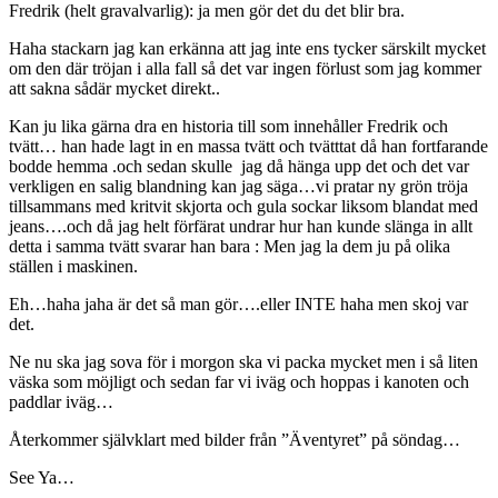
Fredrik (helt gravalvarlig): ja men gör det du det blir bra.
Haha stackarn jag kan erkänna att jag inte ens tycker särskilt mycket
om den där tröjan i alla fall så det var ingen förlust som jag kommer
att sakna sådär mycket direkt..
Kan ju lika gärna dra en historia till som innehåller Fredrik och
tvätt… han hade lagt in en massa tvätt och tvätttat då han fortfarande
bodde hemma .och sedan skulle jag då hänga upp det och det var
verkligen en salig blandning kan jag säga…vi pratar ny grön tröja
tillsammans med kritvit skjorta och gula sockar liksom blandat med
jeans….och då jag helt förfärat undrar hur han kunde slänga in allt
detta i samma tvätt svarar han bara : Men jag la dem ju på olika
ställen i maskinen.
Eh…haha jaha är det så man gör….eller INTE haha men skoj var
det.
Ne nu ska jag sova för i morgon ska vi packa mycket men i så liten
väska som möjligt och sedan far vi iväg och hoppas i kanoten och
paddlar iväg…
Återkommer självklart med bilder från ”Äventyret” på söndag…
See Ya…