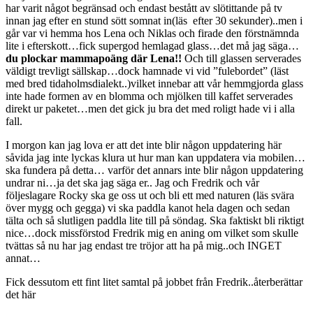
har varit något begränsad och endast bestått av slötittande på tv
innan jag efter en stund sött somnat in(läs efter 30 sekunder)..men i
går var vi hemma hos Lena och Niklas och firade den förstnämnda
lite i efterskott…fick supergod hemlagad glass…det må jag säga…
du plockar mammapoäng där Lena!!
Och till glassen serverades
väldigt trevligt sällskap…dock hamnade vi vid ”fulebordet” (läst
med bred tidaholmsdialekt..)vilket innebar att vår hemmgjorda glass
inte hade formen av en blomma och mjölken till kaffet serverades
direkt ur paketet…men det gick ju bra det med roligt hade vi i alla
fall.
I morgon kan jag lova er att det inte blir någon uppdatering här
såvida jag inte lyckas klura ut hur man kan uppdatera via mobilen…
ska fundera på detta… varför det annars inte blir någon uppdatering
undrar ni…ja det ska jag säga er.. Jag och Fredrik och vår
följeslagare Rocky ska ge oss ut och bli ett med naturen (läs svära
över mygg och gegga) vi ska paddla kanot hela dagen och sedan
tälta och så slutligen paddla lite till på söndag. Ska faktiskt bli riktigt
nice…dock missförstod Fredrik mig en aning om vilket som skulle
tvättas så nu har jag endast tre tröjor att ha på mig..och INGET
annat…
Fick dessutom ett fint litet samtal på jobbet från Fredrik..återberättar
det här