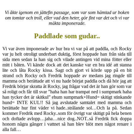
Vi åkte igenom en jättefin passage, som var som hämtad ur boken
om tomtar och troll, eller vad den heter, gör fint var det och vi var
mäkta imponerade.
Paddlade som gudar..
Vi var även imponerade av hur bra vi var på att paddla, och Rocky
var ju helt otroligt underbart duktig, först hoppade han från sida till
sida men sedan la han sig och vilade antingen vid mina fötter eller
mitt i båten. Vi kände dock att det kanske var en bra idé att stanna
lite och låta Rocky kissa. Sagt och gjort vi körde upp på en bit
strand och Rocky och Fredrik hoppade av medans jag ringde till
mamma och berättade att vi nu hade börjat paddla och då hör jag att
Fredrik börjar skratta åt Rocky, jag frågar vad det är han gör som var
så roligt och får till svar ”haha han har trampat ned i sumpmark haha
han tycker det är skitkul” ehum sumpmark+Hund= skitigt stinkande
hund= INTE KUL!! Så jag avslutade samtalet med mamma och
berättade hur fint väder vi hade..strålande sol…Och la på. Sedan
kommer Fredrik med Rocky..som för övrigt var skitigt på hela benen
och doftade avlopp…jaha…nice dog..NOT..så Fredrik fick doppa
honom några gånger i vattnet så han blev blöt men något renare i
alla fall…