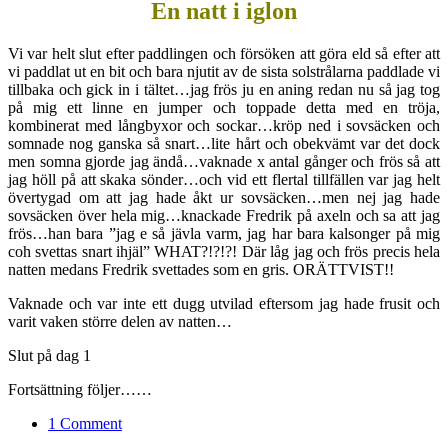
En natt i iglon
Vi var helt slut efter paddlingen och försöken att göra eld så efter att
vi paddlat ut en bit och bara njutit av de sista solstrålarna paddlade vi
tillbaka och gick in i tältet…jag frös ju en aning redan nu så jag tog
på mig ett linne en jumper och toppade detta med en tröja,
kombinerat med långbyxor och sockar…kröp ned i sovsäcken och
somnade nog ganska så snart…lite hårt och obekvämt var det dock
men somna gjorde jag ändå…vaknade x antal gånger och frös så att
jag höll på att skaka sönder…och vid ett flertal tillfällen var jag helt
övertygad om att jag hade åkt ur sovsäcken…men nej jag hade
sovsäcken över hela mig…knackade Fredrik på axeln och sa att jag
frös…han bara ”jag e så jävla varm, jag har bara kalsonger på mig
coh svettas snart ihjäl” WHAT?!?!?! Där låg jag och frös precis hela
natten medans Fredrik svettades som en gris. ORÄTTVIST!!
Vaknade och var inte ett dugg utvilad eftersom jag hade frusit och
varit vaken större delen av natten…
Slut på dag 1
Fortsättning följer……
1 Comment