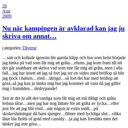
26
Aug
2009
Nu när kampingen är avklarad kan jag ju
skriva om annat…
categories:
Diverse
…satt och kollade igenom lite gamla klipp och hur som helst började
jag tänka på vad som får mig att gråta…ehum..jag kom fram till att
det går snabbare att skriva vad som inte får mig att gråta..men i alla
fall…jag har insett att jag så fort jag ser en video med bröllop så blir
jag tjock i halsen…rörd…tårögd…så fort det har med bröllop att
göra..så jag kan ju tänka mig hur jag kommer att vara då jag gifter
mig i framtiden…tårdrypande!
Sen är det ju allt det vanliga som får mig att må dåligt och gråta
ledsna tårar…men jag har nog lättare för att gråta av lycka…eller
just för att jag blir rörd…när någon är extra snäll…på
skolavslutningar då barn sjunger…filmer med lyckliga slut…olika
låtar bla fields of gold med cassidy…ja jag kan forstätta men det
tänker jag inte göra…