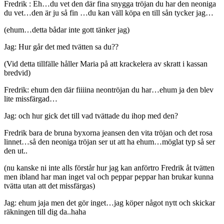
Fredrik : Eh…du vet den där fina snygga tröjan du har den neoniga
du vet…den är ju så fin …du kan väll köpa en till sån tycker jag…
(ehum…detta bådar inte gott tänker jag)
Jag: Hur går det med tvätten sa du??
(Vid detta tillfälle håller Maria på att krackelera av skratt i kassan
bredvid)
Fredrik: ehum den där fiiiina neontröjan du har…ehum ja den blev
lite missfärgad…
Jag: och hur gick det till vad tvättade du ihop med den?
Fredrik bara de bruna byxorna jeansen den vita tröjan och det rosa
linnet…så den neoniga tröjan ser ut att ha ehum…möglat typ så ser
den ut..
(nu kanske ni inte alls förstår hur jag kan anförtro Fredrik åt tvätten
men ibland har man inget val och peppar peppar han brukar kunna
tvätta utan att det missfärgas)
Jag: ehum jaja men det gör inget…jag köper något nytt och skickar
räkningen till dig da..haha