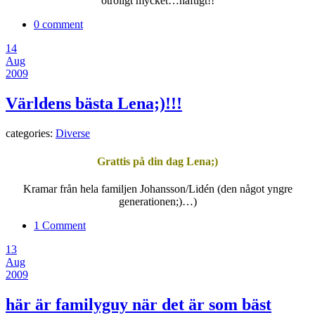
otroligt mycket…häftigt!!
0 comment
14
Aug
2009
Världens bästa Lena;)!!!
categories:
Diverse
Grattis på din dag Lena;)
Kramar från hela familjen Johansson/Lidén (den något yngre
generationen;)…)
1 Comment
13
Aug
2009
här är familyguy när det är som bäst