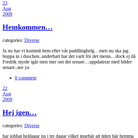
23
Aug
2009
Hemkommen…
categories:
Diverse
Ja nu har vi kommit hem efter vår paddlinghelg…men nu ska jag
hoppa in i duschen..underbart har det varit för det mesta…dock ej då
Fredrik styrde igår men mer om det senare…uppdaterar med bilder
senare..see ya
0 comment
22
Aug
2009
Hej igen…
categories:
Diverse
har jobbat heldagar nu i tre dagar vilket innebär att tiden här hemma