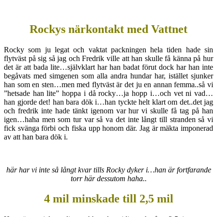
Rockys närkontakt med Vattnet
Rocky som ju legat och vaktat packningen hela tiden hade sin
flytväst på sig så jag och Fredrik ville att han skulle få känna på hur
det är att bada lite…självklart har han badat förut dock har han inte
begåvats med simgenen som alla andra hundar har, istället sjunker
han som en sten…men med flytväst är det ju en annan femma..så vi
”hetsade han lite” hoppa i då rocky…ja hopp i…och vet ni vad…
han gjorde det! han bara dök i…han tyckte helt klart om det..det jag
och fredrik inte hade tänkt igenom var hur vi skulle få tag på han
igen…haha men som tur var så va det inte långt till stranden så vi
fick svänga förbi och fiska upp honom där. Jag är mäkta imponerad
av att han bara dök i.
här har vi inte så långt kvar tills Rocky dyker i…han är fortfarande
torr här dessutom haha..
4 mil minskade till 2,5 mil