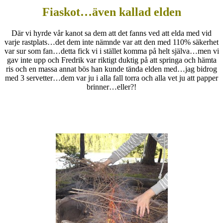
Fiaskot…även kallad elden
Där vi hyrde vår kanot sa dem att det fanns ved att elda med vid
varje rastplats…det dem inte nämnde var att den med 110% säkerhet
var sur som fan…detta fick vi i stället komma på helt själva…men vi
gav inte upp och Fredrik var riktigt duktig på att springa och hämta
ris och en massa annat bös han kunde tända elden med…jag bidrog
med 3 servetter…dem var ju i alla fall torra och alla vet ju att papper
brinner…eller?!