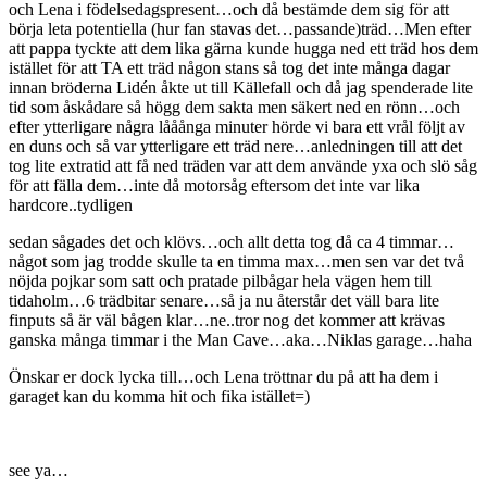
och Lena i födelsedagspresent…och då bestämde dem sig för att
börja leta potentiella (hur fan stavas det…passande)träd…Men efter
att pappa tyckte att dem lika gärna kunde hugga ned ett träd hos dem
istället för att TA ett träd någon stans så tog det inte många dagar
innan bröderna Lidén åkte ut till Källefall och då jag spenderade lite
tid som åskådare så högg dem sakta men säkert ned en rönn…och
efter ytterligare några lååånga minuter hörde vi bara ett vrål följt av
en duns och så var ytterligare ett träd nere…anledningen till att det
tog lite extratid att få ned träden var att dem använde yxa och slö såg
för att fälla dem…inte då motorsåg eftersom det inte var lika
hardcore..tydligen
sedan sågades det och klövs…och allt detta tog då ca 4 timmar…
något som jag trodde skulle ta en timma max…men sen var det två
nöjda pojkar som satt och pratade pilbågar hela vägen hem till
tidaholm…6 trädbitar senare…så ja nu återstår det väll bara lite
finputs så är väl bågen klar…ne..tror nog det kommer att krävas
ganska många timmar i the Man Cave…aka…Niklas garage…haha
Önskar er dock lycka till…och Lena tröttnar du på att ha dem i
garaget kan du komma hit och fika istället=)
see ya…