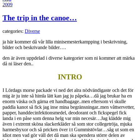
2009
The trip in the canoe…
categories:
Diverse
ja här kommer då vår lilla minisemesterkampping i beskrivning,
bilder och beskrivande bilder….
den är även uppdelad i diverse kategorier som ni kommer att märka
då ni läser den..
INTRO
I Lördags morse packade vi ned det alra nödvändigaste och det för
mig är ju inte så himla lätt kan jag ju påpeka…då jag brukar ha en
enorm väska och gärna ett handbagage..men eftersom vi skulle
paddla kanot så fick jag inse mina begränsningar..men våttservetter,
papper, handdecinfektionsmedel, deodorant och fickspegel fick
landa i en påse som denna helg var min necesär…Jag klädde mig
även i extremt sköna slackerkläder så som stor collegetröja, mjuka
harmesbyxor och så pricken över i:t Gummistövlar…såg ut som en
idiot men vad gör väll det då man ska spendera större delen av