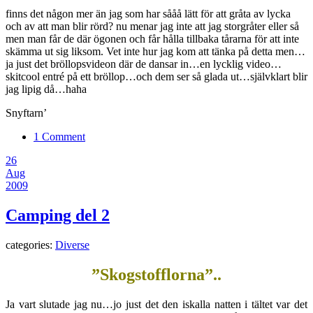
finns det någon mer än jag som har sååå lätt för att gråta av lycka
och av att man blir rörd? nu menar jag inte att jag storgråter eller så
men man får de där ögonen och får hålla tillbaka tårarna för att inte
skämma ut sig liksom. Vet inte hur jag kom att tänka på detta men…
ja just det bröllopsvideon där de dansar in…en lycklig video…
skitcool entré på ett bröllop…och dem ser så glada ut…självklart blir
jag lipig då…haha
Snyftarn’
1 Comment
26
Aug
2009
Camping del 2
categories:
Diverse
”Skogstofflorna”..
Ja vart slutade jag nu…jo just det den iskalla natten i tältet var det