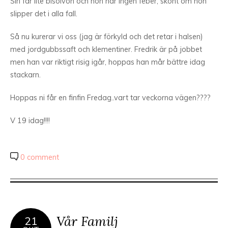
Siri får lite bisolvon och hon har ingen feber, skönt om hon
slipper det i alla fall.
Så nu kurerar vi oss (jag är förkyld och det retar i halsen)
med jordgubbssaft och klementiner. Fredrik är på jobbet
men han var riktigt risig igår, hoppas han mår bättre idag
stackarn.
Hoppas ni får en finfin Fredag..vart tar veckorna vägen????
V 19 idag!!!!
0 comment
Vår Familj
21