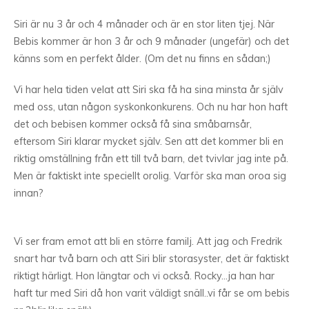
Siri är nu 3 år och 4 månader och är en stor liten tjej. När
Bebis kommer är hon 3 år och 9 månader (ungefär) och det
känns som en perfekt ålder. (Om det nu finns en sådan;)
Vi har hela tiden velat att Siri ska få ha sina minsta år själv
med oss, utan någon syskonkonkurens. Och nu har hon haft
det och bebisen kommer också få sina småbarnsår,
eftersom Siri klarar mycket själv. Sen att det kommer bli en
riktig omställning från ett till två barn, det tvivlar jag inte på.
Men är faktiskt inte speciellt orolig. Varför ska man oroa sig
innan?
Vi ser fram emot att bli en större familj. Att jag och Fredrik
snart har två barn och att Siri blir storasyster, det är faktiskt
riktigt härligt. Hon längtar och vi också. Rocky…ja han har
haft tur med Siri då hon varit väldigt snäll..vi får se om bebis