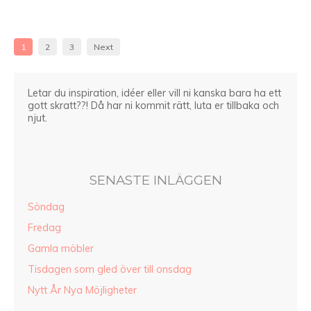
1
2
3
Next
Letar du inspiration, idéer eller vill ni kanska bara ha ett
gott skratt??! Då har ni kommit rätt, luta er tillbaka och
njut.
SENASTE INLÄGGEN
Söndag
Fredag
Gamla möbler
Tisdagen som gled över till onsdag
Nytt År Nya Möjligheter