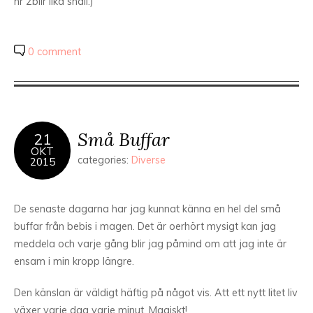
nr 2blir lika snäll:)
0 comment
Små Buffar
21
OKT
categories:
Diverse
2015
De senaste dagarna har jag kunnat känna en hel del små
buffar från bebis i magen. Det är oerhört mysigt kan jag
meddela och varje gång blir jag påmind om att jag inte är
ensam i min kropp längre.
Den känslan är väldigt häftig på något vis. Att ett nytt litet liv
växer varje dag varje minut. Magiskt!