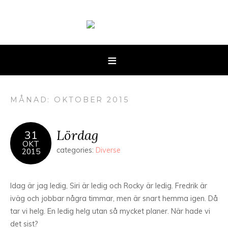
MÅNAD: OKTOBER 2015
Lördag
31
OKT
categories:
Diverse
2015
Idag är jag ledig, Siri är ledig och Rocky är ledig. Fredrik är
iväg och jobbar några timmar, men är snart hemma igen. Då
tar vi helg. En ledig helg utan så mycket planer. När hade vi
det sist?