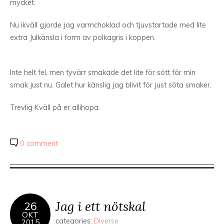
mycket.
Nu ikväll gjorde jag varmchoklad och tjuvstartade med lite
extra Julkänsla i form av polkagris i koppen.
Inte helt fel, men tyvärr smakade det lite för sött för min
smak just nu. Galet hur känslig jag blivit för just söta smaker.
Trevlig Kväll på er allihopa.
0 comment
Jag i ett nötskal
26
OKT
categories:
Diverse
2015