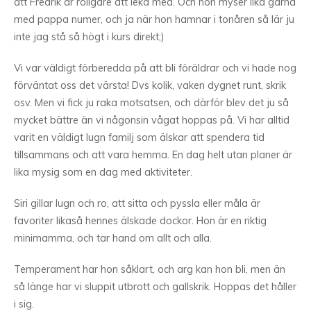
att Fredrik är roligare att leka med. Och hon myser lika gärna
med pappa numer, och ja när hon hamnar i tonåren så lär ju
inte jag stå så högt i kurs direkt;)
Vi var väldigt förberedda på att bli föräldrar och vi hade nog
förväntat oss det värsta! Dvs kolik, vaken dygnet runt, skrik
osv. Men vi fick ju raka motsatsen, och därför blev det ju så
mycket bättre än vi någonsin vågat hoppas på. Vi har alltid
varit en väldigt lugn familj som älskar att spendera tid
tillsammans och att vara hemma. En dag helt utan planer är
lika mysig som en dag med aktiviteter.
Siri gillar lugn och ro, att sitta och pyssla eller måla är
favoriter likaså hennes älskade dockor. Hon är en riktig
minimamma, och tar hand om allt och alla.
Temperament har hon såklart, och arg kan hon bli, men än
så länge har vi sluppit utbrott och gallskrik. Hoppas det håller
i sig.