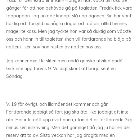
Tack för den extra timman!!! Härligt! I natt väckt
Siri oss tre
gånger för att hon behövde gå på toaletten. Fredrik fick vara
toapappan. Jag orkade knappt slå upp ögonen. Siri har varit
hostig och förkyld nu några dagar och då blir alltid hennes
mage lite kass. Men jag tyckte hon var så duktig som väckte
oss och hann in till toaletten (hon vill fortfarande ha blöja på
natten) , sen sov hon resten av natten hos oss.
Jag känner mig lite sliten men ändå ganska utvilad ändå.
Gick inte upp förens 9. Väldigt skönt att börja sent en
Söndag.
V. 19 för övrigt, och illamåendet kommer och går.
Fortfarande jobbigt så fort jag ska äta, lika jobbigt att inte
äta. Har inte gått upp i vikt ännu, utan det är fortfarande 3kg
minus sen inskrivning. Men det gör inget då jag ju har en del
reserv att ta av. Sista veckan har jag dragits med en