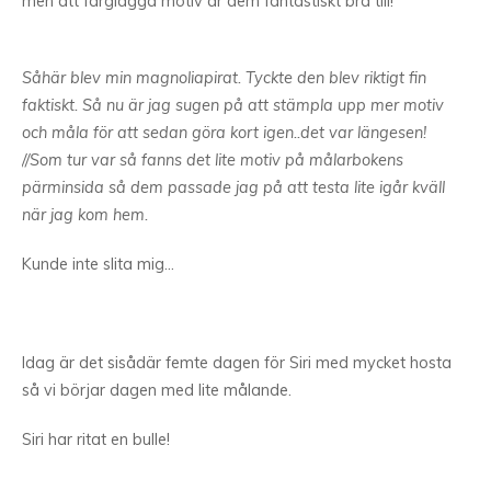
men att färglägga motiv är dem fantastiskt bra till!
Såhär blev min magnoliapirat. Tyckte den blev riktigt fin
faktiskt. Så nu är jag sugen på att stämpla upp mer motiv
och måla för att sedan göra kort igen..det var längesen!
//Som tur var så fanns det lite motiv på målarbokens
pärminsida så dem passade jag på att testa lite igår kväll
när jag kom hem.
Kunde inte slita mig…
Idag är det sisådär femte dagen för Siri med mycket hosta
så vi börjar dagen med lite målande.
Siri har ritat en bulle!