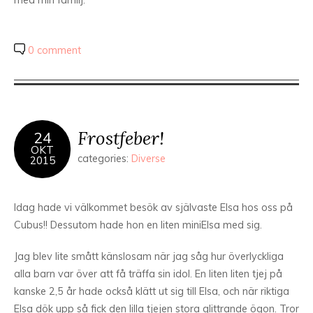
med min familj.
0 comment
Frostfeber!
24
OKT
categories:
Diverse
2015
Idag hade vi välkommet besök av självaste Elsa hos oss på
Cubus!! Dessutom hade hon en liten miniElsa med sig.
Jag blev lite smått känslosam när jag såg hur överlyckliga
alla barn var över att få träffa sin idol. En liten liten tjej på
kanske 2,5 år hade också klätt ut sig till Elsa, och när riktiga
Elsa dök upp så fick den lilla tjejen stora glittrande ögon. Tror