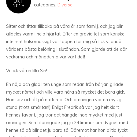
OKT
categories:
Diverse
2015
Sitter och tittar tillbaka på våra år som familj, och jag blir
alldeles varm i hela hjärtat. Efter en graviditet som kanske
inte rent hälsomässigt var toppen för mig så fick vi ändå
världens bästa belöning i slutändan. Som gjorde att de där
veckorna och månaderna var värt det!
Vi fick våran lilla Siri!
En nöjd och glad liten unge som redan från början gillade
mycket närhet och ville vara nära så mycket det bara gick.
Hon sov och åt på nätterna. Och amningen var en mysig
stund (trots smärtan!) Enligt Fredrik så var jag helt klart
hennes favorit, jag tror det hängde ihop mycket med just
amningen. Sen tillbringade jag ju 24timmar om dygnet med
henne så då blir det ju bara så. Däremot har hon alltid tyckt