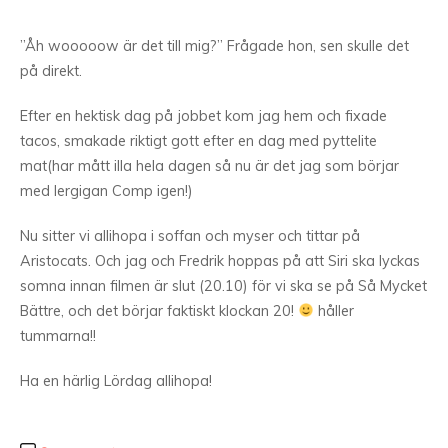
”Åh wooooow är det till mig?” Frågade hon, sen skulle det
på direkt.
Efter en hektisk dag på jobbet kom jag hem och fixade
tacos, smakade riktigt gott efter en dag med pyttelite
mat(har mått illa hela dagen så nu är det jag som börjar
med lergigan Comp igen!)
Nu sitter vi allihopa i soffan och myser och tittar på
Aristocats. Och jag och Fredrik hoppas på att Siri ska lyckas
somna innan filmen är slut (20.10) för vi ska se på Så Mycket
Bättre, och det börjar faktiskt klockan 20!
håller
tummarna!!
Ha en härlig Lördag allihopa!