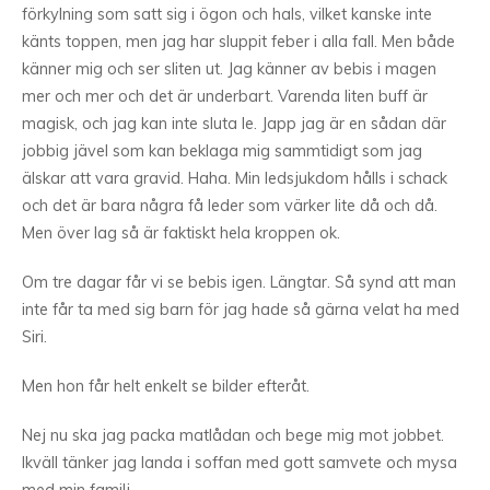
förkylning som satt sig i ögon och hals, vilket kanske inte
känts toppen, men jag har sluppit feber i alla fall. Men både
känner mig och ser sliten ut. Jag känner av bebis i magen
mer och mer och det är underbart. Varenda liten buff är
magisk, och jag kan inte sluta le. Japp jag är en sådan där
jobbig jävel som kan beklaga mig sammtidigt som jag
älskar att vara gravid. Haha. Min ledsjukdom hålls i schack
och det är bara några få leder som värker lite då och då.
Men över lag så är faktiskt hela kroppen ok.
Om tre dagar får vi se bebis igen. Längtar. Så synd att man
inte får ta med sig barn för jag hade så gärna velat ha med
Siri.
Men hon får helt enkelt se bilder efteråt.
Nej nu ska jag packa matlådan och bege mig mot jobbet.
Ikväll tänker jag landa i soffan med gott samvete och mysa