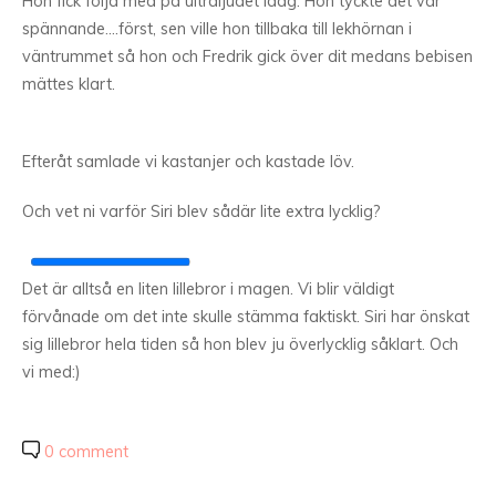
Hon fick följa med på ultraljudet idag. Hon tyckte det var
spännande….först, sen ville hon tillbaka till lekhörnan i
väntrummet så hon och Fredrik gick över dit medans bebisen
mättes klart.
Efteråt samlade vi kastanjer och kastade löv.
Och vet ni varför Siri blev sådär lite extra lycklig?
Det är alltså en liten lillebror i magen. Vi blir väldigt
förvånade om det inte skulle stämma faktiskt. Siri har önskat
sig lillebror hela tiden så hon blev ju överlycklig såklart. Och
vi med:)
0 comment