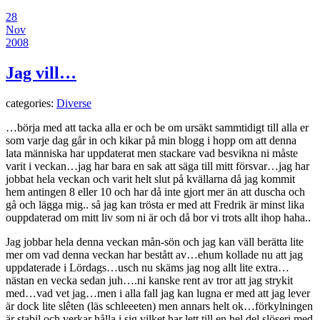
28
Nov
2008
Jag vill…
categories:
Diverse
…börja med att tacka alla er och be om ursäkt sammtidigt till alla er
som varje dag går in och kikar på min blogg i hopp om att denna
lata människa har uppdaterat men stackare vad besvikna ni måste
varit i veckan…jag har bara en sak att säga till mitt försvar…jag har
jobbat hela veckan och varit helt slut på kvällarna då jag kommit
hem antingen 8 eller 10 och har då inte gjort mer än att duscha och
gå och lägga mig.. så jag kan trösta er med att Fredrik är minst lika
ouppdaterad om mitt liv som ni är och då bor vi trots allt ihop haha..
Jag jobbar hela denna veckan mån-sön och jag kan väll berätta lite
mer om vad denna veckan har bestått av…ehum kollade nu att jag
uppdaterade i Lördags…usch nu skäms jag nog allt lite extra…
nästan en vecka sedan juh….ni kanske rent av tror att jag strykit
med…vad vet jag…men i alla fall jag kan lugna er med att jag lever
är dock lite slêten (läs schleeeten) men annars helt ok…förkylningen
är stabil och verkar hålla i sig vilket har lett till en hel del slöseri med