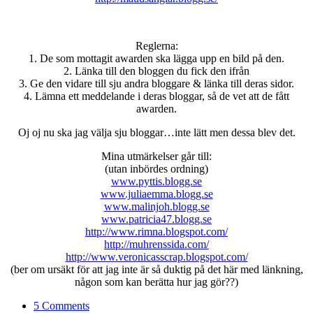
Reglerna:
1. De som mottagit awarden ska lägga upp en bild på den.
2. Länka till den bloggen du fick den ifrån
3. Ge den vidare till sju andra bloggare & länka till deras sidor.
4. Lämna ett meddelande i deras bloggar, så de vet att de fått
awarden.
Oj oj nu ska jag välja sju bloggar…inte lätt men dessa blev det.
Mina utmärkelser går till:
(utan inbördes ordning)
www.pyttis.blogg.se
www.juliaemma.blogg.se
www.malinjoh.blogg.se
www.patricia47.blogg.se
http://www.rimna.blogspot.com/
http://muhrenssida.com/
http://www.veronicasscrap.blogspot.com/
(ber om ursäkt för att jag inte är så duktig på det här med länkning,
någon som kan berätta hur jag gör??)
5 Comments