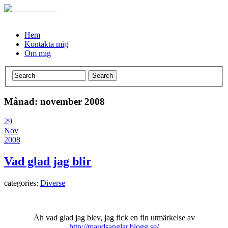
Hem
Kontakta mig
Om mig
Månad: november 2008
29
Nov
2008
Vad glad jag blir
categories:
Diverse
Åh vad glad jag blev, jag fick en fin utmärkelse av
http://maudsanglar.blogg.se/