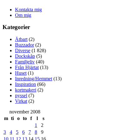
Kontakta mig
Om mig
Kategorier
Ätbart
(2)
Buzzador
(2)
Diverse
(1 828)
Dockskåp
(5)
Familjeliv
(40)
Från Hjärtat
(13)
Huset
(1)
Inredning/Hemmet
(13)
Inspiration
(66)
kortmakeri
(2)
pyssel
(7)
Virkat
(2)
november 2008
m
ti
o
to
f
l
s
1
2
3
4
5
6
7
8
9
10
11
12
13
14
15
16