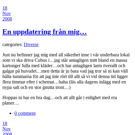
18
Nov
2008
En uppdatering från mig…
categories:
Diverse
Just nu befinner jag mig med all säkerhet inne i vår underbara lokal
som vi ska driva Cubus i…jag står antagligen mitt bland en massa
kartonger fulla med kläder…och har antagligen larm överallt och
galgar på huvudet…men detta är ju bara vad jag tror så ni kan väll
hålla tummarna för att jag inte rört till allt så vi vid denna tid ligger
flera timmar efter i schemat…haha (läs alla dagens inlägg med en
nypa salt och en stor gnutta ironi…)
Hoppas ni har en bra dag…och att allt går i enlighet med era
planer…
0 comment
18
Nov
2008