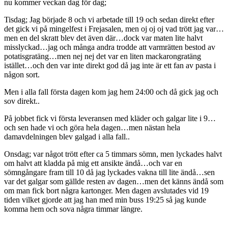
nu kommer veckan dag för dag;
Tisdag; Jag började 8 och vi arbetade till 19 och sedan direkt efter
det gick vi på mingelfest i Frejasalen, men oj oj oj vad trött jag var…
men en del skratt blev det även där…dock var maten lite halvt
misslyckad…jag och många andra trodde att varmrätten bestod av
potatisgratäng…men nej nej det var en liten mackarongratäng
istället…och den var inte direkt god då jag inte är ett fan av pasta i
någon sort.
Men i alla fall första dagen kom jag hem 24:00 och då gick jag och
sov direkt..
På jobbet fick vi första leveransen med kläder och galgar lite i 9…
och sen hade vi och göra hela dagen…men nästan hela
damavdelningen blev galgad i alla fall..
Onsdag; var något trött efter ca 5 timmars sömn, men lyckades halvt
om halvt att kladda på mig ett ansikte ändå…och var en
sömngångare fram till 10 då jag lyckades vakna till lite ändå…sen
var det galgar som gällde resten av dagen…men det känns ändå som
om man fick bort några kartonger. Men dagen avslutades vid 19
tiden vilket gjorde att jag han med min buss 19:25 så jag kunde
komma hem och sova några timmar längre.