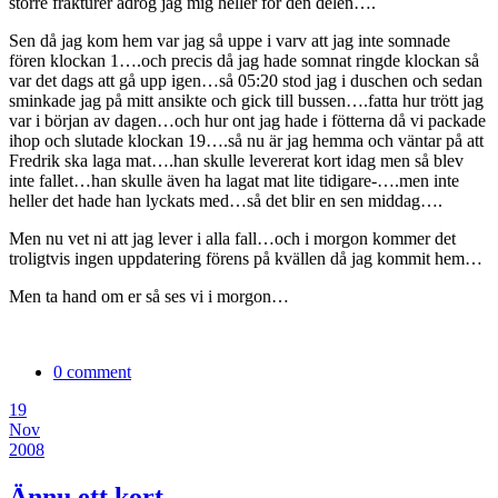
större frakturer ådrog jag mig heller för den delen….
Sen då jag kom hem var jag så uppe i varv att jag inte somnade
fören klockan 1….och precis då jag hade somnat ringde klockan så
var det dags att gå upp igen…så 05:20 stod jag i duschen och sedan
sminkade jag på mitt ansikte och gick till bussen….fatta hur trött jag
var i början av dagen…och hur ont jag hade i fötterna då vi packade
ihop och slutade klockan 19….så nu är jag hemma och väntar på att
Fredrik ska laga mat….han skulle levererat kort idag men så blev
inte fallet…han skulle även ha lagat mat lite tidigare-….men inte
heller det hade han lyckats med…så det blir en sen middag….
Men nu vet ni att jag lever i alla fall…och i morgon kommer det
troligtvis ingen uppdatering förens på kvällen då jag kommit hem…
Men ta hand om er så ses vi i morgon…
0 comment
19
Nov
2008
Ännu ett kort