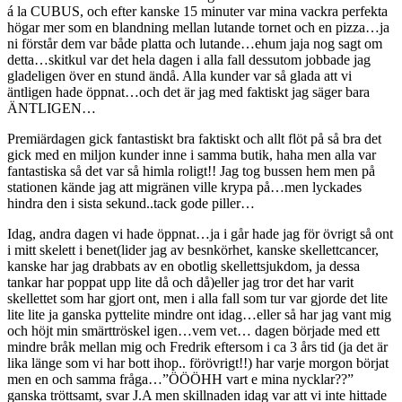
á la CUBUS, och efter kanske 15 minuter var mina vackra perfekta
högar mer som en blandning mellan lutande tornet och en pizza…ja
ni förstår dem var både platta och lutande…ehum jaja nog sagt om
detta…skitkul var det hela dagen i alla fall dessutom jobbade jag
gladeligen över en stund ändå. Alla kunder var så glada att vi
äntligen hade öppnat…och det är jag med faktiskt jag säger bara
ÄNTLIGEN…
Premiärdagen gick fantastiskt bra faktiskt och allt flöt på så bra det
gick med en miljon kunder inne i samma butik, haha men alla var
fantastiska så det var så himla roligt!! Jag tog bussen hem men på
stationen kände jag att migränen ville krypa på…men lyckades
hindra den i sista sekund..tack gode piller…
Idag, andra dagen vi hade öppnat…ja i går hade jag för övrigt så ont
i mitt skelett i benet(lider jag av besnkörhet, kanske skellettcancer,
kanske har jag drabbats av en obotlig skellettsjukdom, ja dessa
tankar har poppat upp lite då och då)eller jag tror det har varit
skellettet som har gjort ont, men i alla fall som tur var gjorde det lite
lite lite ja ganska pyttelite mindre ont idag…eller så har jag vant mig
och höjt min smärttröskel igen…vem vet… dagen började med ett
mindre bråk mellan mig och Fredrik eftersom i ca 3 års tid (ja det är
lika länge som vi har bott ihop.. förövrigt!!) har varje morgon börjat
men en och samma fråga…”ÖÖÖHH vart e mina nycklar??”
ganska tröttsamt, svar J.A men skillnaden idag var att vi inte hittade