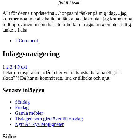
fint faktiskt.
Allt för denna uppdatering…hoppas ni tänker på mig idag…jag
kommer nog inte alls ha tid att tänka på alla er utan jag kommer ha
fullt upp…men ni som har lite fritid kan ju ägna mig en liten fattig
tanke…haha
1 Comment
Inläggsnavigering
1
2
3
4
Next
Letar du inspiration, idéer eller vill ni kanska bara ha ett gott
skratt??! Då har ni kommit rätt, luta er tillbaka och njut.
Senaste inläggen
Söndag
Fredag
Gamla möbler
Tisdagen som gled över till onsdag
Nytt År Nya Möjligheter
Sidor