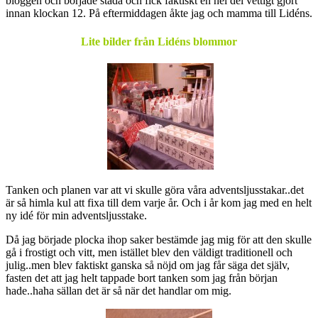
bloggen och började städa och fick faktiskt en hel del vettigt gjort
innan klockan 12. På eftermiddagen åkte jag och mamma till Lidéns.
Lite bilder från Lidéns blommor
Tanken och planen var att vi skulle göra våra adventsljusstakar..det
är så himla kul att fixa till dem varje år. Och i år kom jag med en helt
ny idé för min adventsljusstake.
Då jag började plocka ihop saker bestämde jag mig för att den skulle
gå i frostigt och vitt, men istället blev den väldigt traditionell och
julig..men blev faktiskt ganska så nöjd om jag får säga det själv,
fasten det att jag helt tappade bort tanken som jag från början
hade..haha sällan det är så när det handlar om mig.