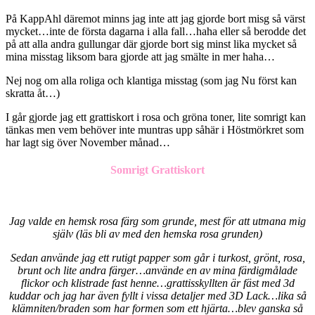
På KappAhl däremot minns jag inte att jag gjorde bort misg så värst
mycket…inte de första dagarna i alla fall…haha eller så berodde det
på att alla andra gullungar där gjorde bort sig minst lika mycket så
mina misstag liksom bara gjorde att jag smälte in mer haha…
Nej nog om alla roliga och klantiga misstag (som jag Nu först kan
skratta åt…)
I går gjorde jag ett grattiskort i rosa och gröna toner, lite somrigt kan
tänkas men vem behöver inte muntras upp såhär i Höstmörkret som
har lagt sig över November månad…
Somrigt Grattiskort
Jag valde en hemsk rosa färg som grunde, mest för att utmana mig
själv (läs bli av med den hemska rosa grunden)
Sedan använde jag ett rutigt papper som går i turkost, grönt, rosa,
brunt och lite andra färger…använde en av mina färdigmålade
flickor och klistrade fast henne…grattisskyllten är fäst med 3d
kuddar och jag har även fyllt i vissa detaljer med 3D Lack…lika så
klämniten/braden som har formen som ett hjärta…blev ganska så