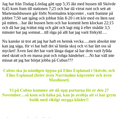
Jag har från Tisdag-Lördag gått upp 5;35 åkt med bussen till Skövde
6;45 kom fram till stationen 7;25 och har då virrat runt och sett att
Mariestadsbussen går förbi Norrmalms köpcenter , varit framme på
jobbet 7;50 satt igång och jobbat från 8-20 i ett kör med en liten rast
på mitten…har åkt bussen hem och har kommit hem klockan 22;15
och då har jag tvättat mig och gått och lagt mig å efter sisådär 3,5
minuter har jag somnat…till råga på allt har jag varit förkyld….
Nu kanske ni tror att jag har haft en hemsk vecka….men absolut inte
kan jag säga, för vi har haft det så himla skoj och vi har lärt oss så
mycket! Även fast det har varit långa dagar så har dem varit fyllda
med skratt och en massa prat och roliga händelser….Ni har väll inte
missat att jag har börjat jobba på Cubus???
Cubus ska ju nämligen öppna på Elins Esplanad i Skövde, och
Elins Esplanad (heter även Norrmalms köpcenter och även
Maxihuset)
Vi på Cubus kommer att slå upp portarna för er den 27
November…så kom och hälsa på, kan ju avslöja att vi har grym
butik med riktigt snygga kläder!!