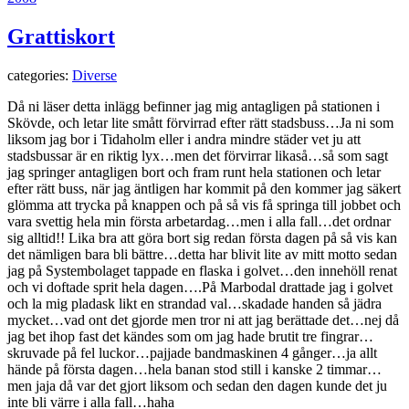
Grattiskort
categories:
Diverse
Då ni läser detta inlägg befinner jag mig antagligen på stationen i
Skövde, och letar lite smått förvirrad efter rätt stadsbuss…Ja ni som
liksom jag bor i Tidaholm eller i andra mindre städer vet ju att
stadsbussar är en riktig lyx…men det förvirrar likaså…så som sagt
jag springer antagligen bort och fram runt hela stationen och letar
efter rätt buss, när jag äntligen har kommit på den kommer jag säkert
glömma att trycka på knappen och på så vis få springa till jobbet och
vara svettig hela min första arbetardag…men i alla fall…det ordnar
sig alltid!! Lika bra att göra bort sig redan första dagen på så vis kan
det nämligen bara bli bättre…detta har blivit lite av mitt motto sedan
jag på Systembolaget tappade en flaska i golvet…den innehöll renat
och vi doftade sprit hela dagen….På Marbodal drattade jag i golvet
och la mig pladask likt en strandad val…skadade handen så jädra
mycket…vad ont det gjorde men tror ni att jag berättade det…nej då
jag bet ihop fast det kändes som om jag hade brutit tre fingrar…
skruvade på fel luckor…pajjade bandmaskinen 4 gånger…ja allt
hände på första dagen…hela banan stod still i kanske 2 timmar…
men jaja då var det gjort liksom och sedan den dagen kunde det ju
inte bli värre i alla fall…haha