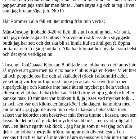
papper..men jaja smällar man får ta…bara snyta sig och ta tag i livet
som jag brukar säga (eh..NOT)
Här kommer i alla fall ett litet utdrag från min vecka;
Mån-Onsdag; jobbade 8-20 vi fick till slut i ordning hela vår buik,
och jag måste säga att Cubus i Skövde är i särklass den snyggaste
butik jag har sett och det ska bli så himla kul att äntligen få öppna
portarna och få igång butiken. Alla har kämpat hur mycket som helst
och det syns verkligen nu.
Torsdag; TaaDaaaaa Klockan 8 började jag jobba men det fanns inte
så mycket att göra men halv tio hade Cubus Ägaren Petter M ett litet
tal och peppade oss lite och så skåladevi (dock i alkoholfri cider,
vilket nog var förnufftigt med tanke på att ala var övertrötta men
superlyckliga och kanske inte hade ätit så mycket på hela veckan
eftersom vi jobbat..haha) klockan 10:00 drog vi upp galret och efter
kanske max 10 minuter var butiken full, ja jisses vad mycket folk…
ja och sen var det kilometerlånga köer hela dagen, kanonbra med
andra ord…jag gjorde även min debut i kassan, haha sakta men
säkert var ledordet som beskriver min första timme i kassan, men sen
lossnade det och då gick det mycket snabbare…men vad roligt allt
var…en liten negativ sak dock…jag har ju som ni vet (jag och alla
tjejer jag jobbar med)vikt tröjor, jumprar och diverse jeans i en
veckas tid och vi har då inte vikt några svenssonvik här inte utan vik