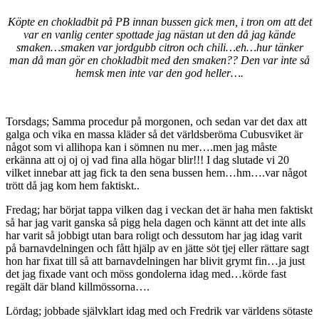
Köpte en chokladbit på PB innan bussen gick men, i tron om att det
var en vanlig center spottade jag nästan ut den då jag kände
smaken…smaken var jordgubb citron och chili…eh…hur tänker
man då man gör en chokladbit med den smaken?? Den var inte så
hemsk men inte var den god heller….
Torsdags; Samma procedur på morgonen, och sedan var det dax att
galga och vika en massa kläder så det världsberöma Cubusviket är
något som vi allihopa kan i sömnen nu mer….men jag måste
erkänna att oj oj oj vad fina alla högar blir!!! I dag slutade vi 20
vilket innebar att jag fick ta den sena bussen hem…hm….var något
trött då jag kom hem faktiskt..
Fredag; har börjat tappa vilken dag i veckan det är haha men faktiskt
så har jag varit ganska så pigg hela dagen och kännt att det inte alls
har varit så jobbigt utan bara roligt och dessutom har jag idag varit
på barnavdelningen och fått hjälp av en jätte söt tjej eller rättare sagt
hon har fixat till så att barnavdelningen har blivit grymt fin…ja just
det jag fixade vant och möss gondolerna idag med…körde fast
regält där bland killmössorna….
Lördag; jobbade självklart idag med och Fredrik var världens sötaste