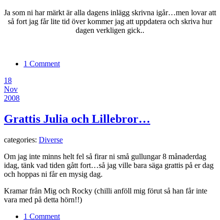
Ja som ni har märkt är alla dagens inlägg skrivna igår…men lovar att
så fort jag får lite tid över kommer jag att uppdatera och skriva hur
dagen verkligen gick..
1 Comment
18
Nov
2008
Grattis Julia och Lillebror…
categories:
Diverse
Om jag inte minns helt fel så firar ni små gullungar 8 månaderdag
idag, tänk vad tiden gått fort…så jag ville bara säga grattis på er dag
och hoppas ni får en mysig dag.
Kramar från Mig och Rocky (chilli anföll mig förut så han får inte
vara med på detta hörn!!)
1 Comment