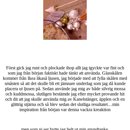
Först gick jag runt och plockade ihop allt jag tgyckte var fint och
som jag från början faktiskt hade tänkt att använda. Glasskålen
kommer från Ikea likaså ljusen, jag började med att fylla skålen med
småsten så att det skulle bli ett jämnare underlag som jag då kunde
placera ut ljusen på. Sedan använde jag mig av både silvrig mossa
och kuddmossa, slutligen bestämde jag efter mycket provande hit
och dit att jag skulle använda mig av Kanelstänger, äpplen och en
glittrig stjärna och så blev sedan det slutliga resultatet…min
inspiration från början var denna vackra kreaktion
men som ni ser bytte jag helt ut min grundtanke.