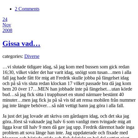
2 Comments
24
Nov
2008
Gissa vad…
categories:
Diverse
…vi slutade tidigare idag, så jag kom med bussen som gick redan
16;30, vilket väder det har varit idag, snöigt som tusan…men i alla
fall jag hade fått för mig att Fredrik skulle jobba på fängelset idag
och på så vis sluta redan klockan 17 vilket passade bra då jag kom
hem 20 över 17…MEN han jobbade inte på fängelset…utan körde
bud…så jag fick sitta i trapphuset en stund närmare bestämt 40
minuter…men jag fick ju på så vis tid att rensa mobilen från nummer
jag inte längre behöver…så nått vettigt hann jag göra i alla fall.
Ja just det jag lovade att skriva om gårdagen idag, och det ska jag
göra..först så vaknade jag halv 6 som vanligt men tvingade mig att
ligga kvar till halv 9 men då gav jag upp. Fredrik däremot hade inga
problem att sova länge han inte. Jag uppdaterade och fixade med