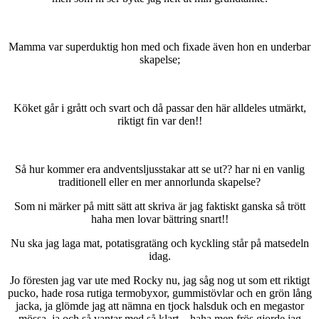
Mamma var superduktig hon med och fixade även hon en underbar
skapelse;
Köket går i grått och svart och då passar den här alldeles utmärkt,
riktigt fin var den!!
Så hur kommer era andventsljusstakar att se ut?? har ni en vanlig
traditionell eller en mer annorlunda skapelse?
Som ni märker på mitt sätt att skriva är jag faktiskt ganska så trött
haha men lovar bättring snart!!
Nu ska jag laga mat, potatisgratäng och kyckling står på matsedeln
idag.
Jo föresten jag var ute med Rocky nu, jag såg nog ut som ett riktigt
pucko, hade rosa rutiga termobyxor, gummistövlar och en grön lång
jacka, ja glömde jag att nämna en tjock halsduk och en megastor
mössa, ja och så vantar med så klart…haha men frös gjorde jag