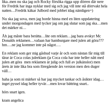
lika..men nu ska jag och Rocky försöka rigga upp dörren där nere
för Fredrik har inga nyklar med sig och jag vill inte stå dörrvakt hela
natten…Fredrik käkar Julbord med jobbet idag nämligen=)
Nu ska jag sova, men jag borde hinna med en liten uppdatering
under morgondagen med tycker jag om jag slutar som jag ska…men
det märker ni…
Åh jag måste bara berätta…lite om reklam…jag bara avskyr Mc
Donalds reklamen…vafaan har hamburgare med julen att göra???
hm….ne jag kommer inte på något….
En reklam som ger mig gåshud varje år och som nästan får mig till
tårar är Coca colas julreklam (ja Coca cola har inte heller nått med
julen att göra men reklamen är julig och full av julkänslor) men
årets är inte lika bra som föregående års version men den duger
väll…
haha ja som ni märker så har jag mycket tankar och åsikter idag…
inget pyssel idag heller tyvär…men lovar bättring snart..
hörs snart igen.
kram angelica