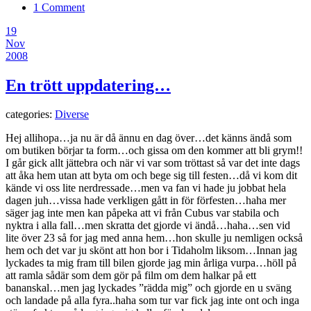
1 Comment
19
Nov
2008
En trött uppdatering…
categories:
Diverse
Hej allihopa…ja nu är då ännu en dag över…det känns ändå som
om butiken börjar ta form…och gissa om den kommer att bli grym!!
I går gick allt jättebra och när vi var som tröttast så var det inte dags
att åka hem utan att byta om och bege sig till festen…då vi kom dit
kände vi oss lite nerdressade…men va fan vi hade ju jobbat hela
dagen juh…vissa hade verkligen gått in för förfesten…haha mer
säger jag inte men kan påpeka att vi från Cubus var stabila och
nyktra i alla fall…men skratta det gjorde vi ändå…haha…sen vid
lite över 23 så for jag med anna hem…hon skulle ju nemligen också
hem och det var ju skönt att hon bor i Tidaholm liksom…Innan jag
lyckades ta mig fram till bilen gjorde jag min årliga vurpa…höll på
att ramla sådär som dem gör på film om dem halkar på ett
bananskal…men jag lyckades ”rädda mig” och gjorde en u sväng
och landade på alla fyra..haha som tur var fick jag inte ont och inga