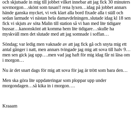
och skjutsade in mig till jobbet vilket innebar att jag fick 30 minuters
sovmorgon…skönt som tusan!! rena lyxen…idag på jobbet annars
hände ganska mycket, vi vek klart alla bord fixade alla t ställ och
sedan larmade vi nästan hela damavdelningen..slutade idag kl 18 sen
fick vi skjuts av söta Malin till station så vi han med lite tidigare
bussar…kanonskönt att komma hem lite tidigare…skulle ha
myskväll men det slutade med att jag somnade i soffan…
Söndag; var ledig men vaknade av att jag fick gå och snyta mig ett
antal gånger i natt, men annars tvingade jag mig att sova till halv 9…
men sen gick jag upp….men vad jag haft för mig idag får ni läsa om
i morgon…
Nu är det snart dags för mig att sova för jag är trött som bara den…
Men ska göra lite uppdateringar som ploppar upp under
morgondagen…så kika in i morgon….
Kraaam