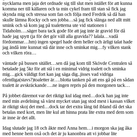
nycklarna men jaja det ordnade sig till slut men istället för att kunna
komma ner till källaren och ta min cykel fram till stan så fick jag
skynda mig och stressa som fan och följa med Fredrik så då han
skulle lämna Rocky och sen jobba…så jag fick slänga ned allt mitt
smink och så kom jag på toaletterna ute vid stationen i
Tidaholm….säger bara tack gode för att jag inte är gravid för då
hade jag spytt (ja för det gör väll alla gravida?? lalala…vadå
fördommar…hm) ingen spegel hade dem heller och ärligt talat hade
jag ändå inte kunnat stå där inne och sminkat mig…fy vilken stank
och vilken röra…
väntade på bussen sitället…sen då jag kom till Skövde Centralen så
betalade jag 5kr för att stå i en minimal vidrig toalett och sminka
mig…gick väldigt fort kan jag säga dig..jisses vad vidriga
ofentliga(stavs?)toaletter är….blotta tanken på att ens gå på en sådan
toalett är avskräckande….ne ingen repris på den morgonen tack…
På jobbet däremot var det riktigt kul idag med…dock han jag inte
med min avdelning så värst mycket utan jag stod mest i kassan vilket
är riktigt skoj det med…dock tar det extra lång tid ibland då det ska
betalas med kort, men lite kul att hinna prata lite extra med dem som
är inne är det allt.
Idag slutade jag 18 och åkte med Anna hem…i morgon ska jag åka
med henne hem oxå och det är ju kanonbra att vi jobbar lite