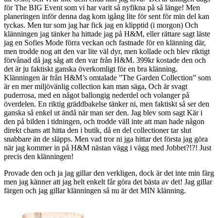
för The BIG Event som vi har varit så nyfikna på så länge! Men
planeringen inför denna dag kom igång lite för sent för min del kan
tyckas. Men tur som jag har fick jag en klipptid (i morgon) Och
klänningen jag tänker ha hittade jag på H&M, eller rättare sagt läste
jag en Sofies Mode förra veckan och fastnade för en klänning där,
men trodde nog att den var lite väl dyr, men kollade och blev riktigt
förvånad då jag såg att den var från H&M. 399kr kostade den och
det är ju faktiskt ganska överkomligt för en bra klänning.
Klänningen är från H&M’s omtalade ”The Garden Collection” som
är en mer miljövänlig collection kan man säga, Och är svagt
puderrosa, med en något ballongig nederdel och volanger på
överdelen. En riktig gräddbakelse tänker ni, men faktiskt så ser den
ganska så enkel ut ändå när man ser den. Jag blev som sagt Kär i
den på bilden i tidningen, och trodde väll inte att man hade någon
direkt chans att hitta den i butik, då en del collectioner tar slut
snabbare än de släpps. Men vad tror ni jga hittar det första jag göra
när jag kommer in på H&M nästan vägg i vägg med Jobbet?!?! Just
precis den klänningen!
Provade den och ja jag gillar den verkligen, dock är det inte min färg
men jag känner att jag helt enkelt får göra det bästa av det! Jag gillar
färgen och jag gillar klänningen så nu är det MIN klänning.