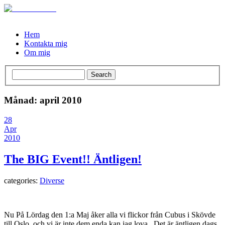
Hem
Kontakta mig
Om mig
Månad: april 2010
28
Apr
2010
The BIG Event!! Äntligen!
categories:
Diverse
Nu På Lördag den 1:a Maj åker alla vi flickor från Cubus i Skövde
till Oslo, och vi är inte dem enda kan jag lova. Det är äntligen dags