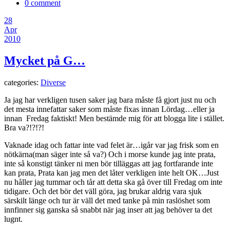
0 comment
28
Apr
2010
Mycket på G…
categories:
Diverse
Ja jag har verkligen tusen saker jag bara måste få gjort just nu och
det mesta innefattar saker som måste fixas innan Lördag…eller ja
innan Fredag faktiskt! Men bestämde mig för att blogga lite i stället.
Bra va?!?!?!
Vaknade idag och fattar inte vad felet är…igår var jag frisk som en
nötkärna(man säger inte så va?) Och i morse kunde jag inte prata,
inte så konstigt tänker ni men bör tilläggas att jag fortfarande inte
kan prata, Prata kan jag men det låter verkligen inte helt OK…Just
nu håller jag tummar och tår att detta ska gå över till Fredag om inte
tidigare. Och det bör det väll göra, jag brukar aldrig vara sjuk
särskilt länge och tur är väll det med tanke på min raslöshet som
innfinner sig ganska så snabbt när jag inser att jag behöver ta det
lugnt.