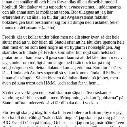
innan det smäller till och bilen förvandlas till en dieselbåt modell
högljud! Shit tänker vi nu tappade vi avgassystemet, ljuddämparna
och allt annat som är möjligt att tappa. Bör tilläggas att jag har
erfarenhet av att åka i en bil där just Avgassystemat faktiskt
bokstavligen talat bestämmer sig för att dimpa ned i asfalten (eller
minns du det susanne;)..haha)
Fredrik går ut kollar under bilen men ne allt sitter kvar, så det hela
slutar med att vi kör bilen till Statoil efter att ha fått köra igenom hela
stan med en bil som låter högre än ett flyglarm i hörselgången. Jag
skämdes och tittade på Fredrik som sitter hur nöjd som helst och
pratar om att han bara vill gasa som faan så att det låter ännu mer…
jag sjunker om möjligt ännu längre ned i sätet och tar på mig
solglasögonen vid detta uttalande kan jag erkänna. Som tur är får vi
låna Linda och Andres superbil så vi kan komma ända till Skövde
innan allt stängde. Så det blev en del inhandlande på jobbet, men
även på gina tricot och H&M…och sedan far vi hem…
Så det var verkligen en ja vad ska man säga en överraskande
vändning när bilen small…men förhoppningsvis kan ”gubbarna” på
Statoil utföra underverk så vi får tillbaka den i veckan.
För övrigt ska jag idag försöka hitta en bolero och strumpbyxor jag
kan ha till den väldigt ”nakna klänningen” jag ska ha på mig på The
BIG Event i Oslo på lördag. Och sen ska jag om jag mår bättre även