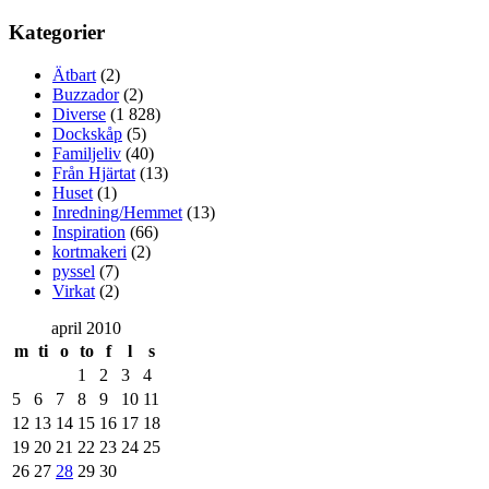
Kategorier
Ätbart
(2)
Buzzador
(2)
Diverse
(1 828)
Dockskåp
(5)
Familjeliv
(40)
Från Hjärtat
(13)
Huset
(1)
Inredning/Hemmet
(13)
Inspiration
(66)
kortmakeri
(2)
pyssel
(7)
Virkat
(2)
april 2010
m
ti
o
to
f
l
s
1
2
3
4
5
6
7
8
9
10
11
12
13
14
15
16
17
18
19
20
21
22
23
24
25
26
27
28
29
30