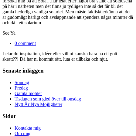
försöka mig på att Sola…har letat efter något bra ställe att solduscha
på här i närheten men det finns ju tydligen inte så det får bli det
gamla hederliga vanliga solariet. Men måste faktiskt erkänna att det
är gudomligt härligt och avslappnande att spendera några minuter då
och då i ett solarium.
See Ya
0 comment
Letar du inspiration, idéer eller vill ni kanska bara ha ett gott
skratt??! Då har ni kommit rätt, luta er tillbaka och njut.
Senaste inläggen
Söndag
Fredag
Gamla möbler
Tisdagen som gled över till onsdag
Nytt År Nya Möjligheter
Sidor
Kontakta mig
Om mig