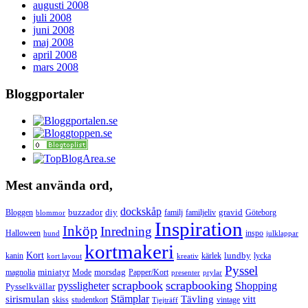
augusti 2008
juli 2008
juni 2008
maj 2008
april 2008
mars 2008
Bloggportaler
Mest använda ord,
dockskåp
buzzador
diy
gravid
Bloggen
familj
familjeliv
Göteborg
blommor
Inspiration
Inköp
Inredning
Halloween
inspo
hund
julklappar
kortmakeri
Kort
lundby
kanin
kärlek
lycka
kort layout
kreativ
Pyssel
miniatyr
morsdag
magnolia
Mode
Papper/Kort
presenter
prylar
scrapbook
scrapbooking
pyssligheter
Shopping
Pysselkvällar
Stämplar
sirismulan
Tävling
vitt
skiss
studentkort
vintage
Tjejträff