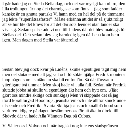
I går hade jag en Stella Bella dag, och det var mysigt kan ni tro, den
lilla trollungen är nog det charmigaste som finns…(jag som fadder
kanske är en gnutta partisk) Vi hann med en hel del på de timmarna
jag lekte ”superlåtsasfaster” Måste erkänna att det är så sjukt roligt
att se hur lite det krävs för att det där söta leendet utan tänder ska
visa sig. Sedan spatserade vi ned till Lidéns där det blev matdags för
Stellas del..Och sedan blev jag barnledig igen då Lena kom hem
igen. Men dagen med Stella var jätterolig!
Sedan blev jag dock kvar på Lidéns, skulle egentligen tagit mig hem
men det slutade med att jag satt och försökte hjälpa Fredrik montera
ihop något som i slutändan ska bli en fontän..Så där försvann
ytterligare två timmar. Men skoj hade vi i alla fall. Sedan när Fredrik
slutade jobba så skulle vi egentligen åkt hem och bytt om…(läs;
gjort oss mindre skitiga och sunkiga) Men vi skippade det så jag
iförd korallfärgad Hoodtröja, jeansharem och inte alltför smickrande
utseende och Fredrik i Svarta Skitiga jeans och knallblå hood som
varit ren tidigare på dagen bestämmer oss för att åka in direkt till
Skövde där vi hade Alla Vänners Dag på Cubus.
Vi Sätter oss i Volvon och når tragiskt nog inte ens stadsgränsen