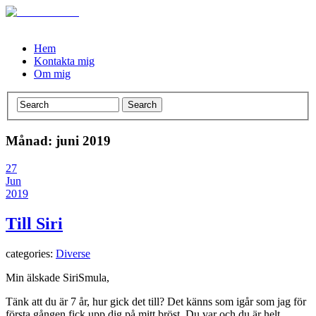
Hem
Kontakta mig
Om mig
Månad: juni 2019
27
Jun
2019
Till Siri
categories:
Diverse
Min älskade SiriSmula,
Tänk att du är 7 år, hur gick det till? Det känns som igår som jag för
första gången fick upp dig på mitt bröst. Du var och du är helt