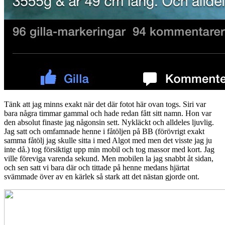
Tänk att jag minns exakt när det där fotot här ovan togs. Siri var
bara några timmar gammal och hade redan fått sitt namn. Hon var
den absolut finaste jag någonsin sett. Nykläckt och alldeles ljuvlig.
Jag satt och omfamnade henne i fåtöljen på BB (förövrigt exakt
samma fåtölj jag skulle sitta i med Algot med men det visste jag ju
inte då.) tog försiktigt upp min mobil och tog massor med kort. Jag
ville föreviga varenda sekund. Men mobilen la jag snabbt åt sidan,
och sen satt vi bara där och tittade på henne medans hjärtat
svämmade över av en kärlek så stark att det nästan gjorde ont.