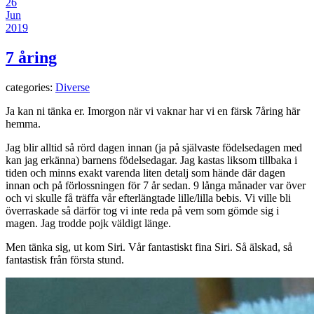
26
Jun
2019
7 åring
categories:
Diverse
Ja kan ni tänka er. Imorgon när vi vaknar har vi en färsk 7åring här
hemma.
Jag blir alltid så rörd dagen innan (ja på självaste födelsedagen med
kan jag erkänna) barnens födelsedagar. Jag kastas liksom tillbaka i
tiden och minns exakt varenda liten detalj som hände där dagen
innan och på förlossningen för 7 år sedan. 9 långa månader var över
och vi skulle få träffa vår efterlängtade lille/lilla bebis. Vi ville bli
överraskade så därför tog vi inte reda på vem som gömde sig i
magen. Jag trodde pojk väldigt länge.
Men tänka sig, ut kom Siri. Vår fantastiskt fina Siri. Så älskad, så
fantastisk från första stund.