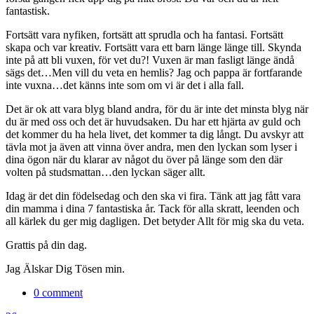
fantastisk.
Fortsätt vara nyfiken, fortsätt att sprudla och ha fantasi. Fortsätt
skapa och var kreativ. Fortsätt vara ett barn länge länge till. Skynda
inte på att bli vuxen, för vet du?! Vuxen är man fasligt länge ändå
sägs det…Men vill du veta en hemlis? Jag och pappa är fortfarande
inte vuxna…det känns inte som om vi är det i alla fall.
Det är ok att vara blyg bland andra, för du är inte det minsta blyg när
du är med oss och det är huvudsaken. Du har ett hjärta av guld och
det kommer du ha hela livet, det kommer ta dig långt. Du avskyr att
tävla mot ja även att vinna över andra, men den lyckan som lyser i
dina ögon när du klarar av något du över på länge som den där
volten på studsmattan…den lyckan säger allt.
Idag är det din födelsedag och den ska vi fira. Tänk att jag fått vara
din mamma i dina 7 fantastiska år. Tack för alla skratt, leenden och
all kärlek du ger mig dagligen. Det betyder Allt för mig ska du veta.
Grattis på din dag.
Jag Älskar Dig Tösen min.
0 comment