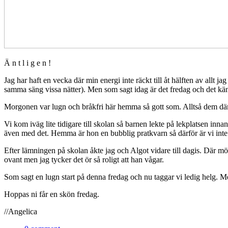
Ä n t l i g e n !
Jag har haft en vecka där min energi inte räckt till åt hälften av allt 
samma säng vissa nätter). Men som sagt idag är det fredag och det kän
Morgonen var lugn och bråkfri här hemma så gott som. Alltså dem där 
Vi kom iväg lite tidigare till skolan så barnen lekte på lekplatsen inna
även med det. Hemma är hon en bubblig pratkvarn så därför är vi inte o
Efter lämningen på skolan åkte jag och Algot vidare till dagis. Där möt
ovant men jag tycker det ör så roligt att han vågar.
Som sagt en lugn start på denna fredag och nu taggar vi ledig helg. Men
Hoppas ni får en skön fredag.
//Angelica