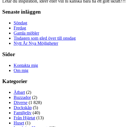
Letar du inspiration, idéer eller vill ni kanska bara ha ett gott skratt??!
Senaste inläggen
Söndag
Fredag
Gamla möbler
Tisdagen som gled över till onsdag
Nytt År Nya Möjligheter
Sidor
Kontakta mig
Om mig
Kategorier
Ätbart
(2)
Buzzador
(2)
Diverse
(1 828)
Dockskåp
(5)
Familjeliv
(40)
Från Hjärtat
(13)
Huset
(1)