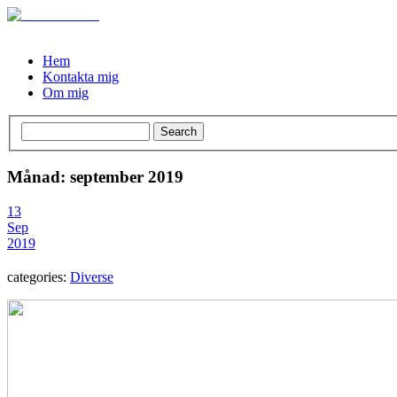
Hem
Kontakta mig
Om mig
Månad: september 2019
13
Sep
2019
categories:
Diverse