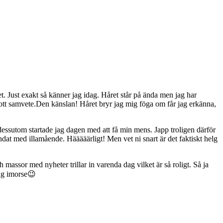
t. Just exakt så känner jag idag. Håret står på ända men jag har
gott samvete.Den känslan! Håret bryr jag mig föga om får jag erkänna,
essutom startade jag dagen med att få min mens. Japp troligen därför
dat med illamående. Hääääärligt! Men vet ni snart är det faktiskt helg
 massor med nyheter trillar in varenda dag vilket är så roligt. Så ja
ång imorse😉