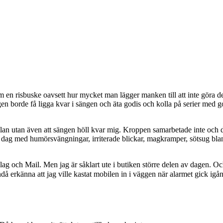
m en risbuske oavsett hur mycket man lägger manken till att inte göra de
gen borde få ligga kvar i sängen och äta godis och kolla på serier med 
slan utan även att sängen höll kvar mig. Kroppen samarbetade inte och d
n dag med humörsvängningar, irriterade blickar, magkramper, sötsug blan
lag och Mail. Men jag är såklart ute i butiken större delen av dagen. Och
då erkänna att jag ville kastat mobilen in i väggen när alarmet gick ig