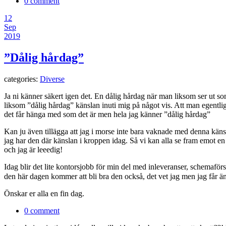
0 comment
12
Sep
2019
”Dålig hårdag”
categories:
Diverse
Ja ni känner säkert igen det. En dålig hårdag när man liksom ser ut so
liksom ”dålig hårdag” känslan inuti mig på något vis. Att man egentli
det får hänga med som det är men hela jag känner ”dålig hårdag”
Kan ju även tillägga att jag i morse inte bara vaknade med denna kän
jag har den där känslan i kroppen idag. Så vi kan alla se fram emot e
och jag är leeedig!
Idag blir det lite kontorsjobb för min del med inleveranser, schemaförs
den här dagen kommer att bli bra den också, det vet jag men jag får än
Önskar er alla en fin dag.
0 comment