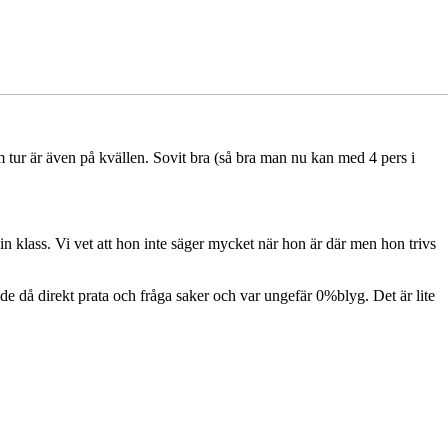
som tur är även på kvällen. Sovit bra (så bra man nu kan med 4 pers i
sin klass. Vi vet att hon inte säger mycket när hon är där men hon trivs
ade då direkt prata och fråga saker och var ungefär 0%blyg. Det är lite