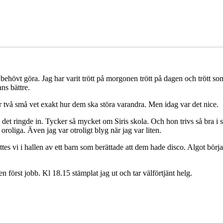
jag behövt göra. Jag har varit trött på morgonen trött på dagen och trött 
ns bättre.
två små vet exakt hur dem ska störa varandra. Men idag var det nice.
n det ringde in. Tycker så mycket om Siris skola. Och hon trivs så bra i 
roliga. Även jag var otroligt blyg när jag var liten.
tes vi i hallen av ett barn som berättade att dem hade disco. Algot börj
 först jobb. Kl 18.15 stämplat jag ut och tar välförtjänt helg.