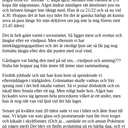
kupa där någonstans. Algot ändrar nämligen sitt ätmönster just nu
och brösten hänger inte riktigt med. Han åt ca 21/22 och så nu vid
4.30. Hoppas det är han nya tider för det är ganska härligt att kunna
sova så pass länge för min del(även om jag inte la mig förens runt
23.45 tiden)
Det är helt galet varmt i sovrummet. Så ligger mest och svettas och
längtar efter en vindpust. Men eftersom vi har
mörkläggningsgardiner och det är otroligt ljust ute så får jag nog
fortsätta längta efter den där pusten med sval vind.
Gårdagen var härlig den med på tal om…vindpust och amning???
Haha här hoppar jag från ämne till ämne utan sammanhang.
Fredrik jobbade och när han kom hem så spenderade vi
eftermiddagen i trädgården. Gräsmattan skulle vattnas och Siri
sprang runt i det helt iskalla vattnet. Så vi pratar dödsskrik och en
iskall liten Smula efter ett tag. Men roligt hade hon. Algot han
lyckades sova sig igenom hela proceduren vilket är ett under, men
han är nog rätt van vid ljud vid det här laget.
Senare på kvällen runt 20 tiden satte vi oss i bilen och åkte fram till
stan. Vi köpte var som glass och promenerade runt lite över torget
och kikade i skyltfönster. (Och ja…samlade en och annan Pokémon
på vägen med) Det blev en finfin avslutning på en härlig dag, och vi