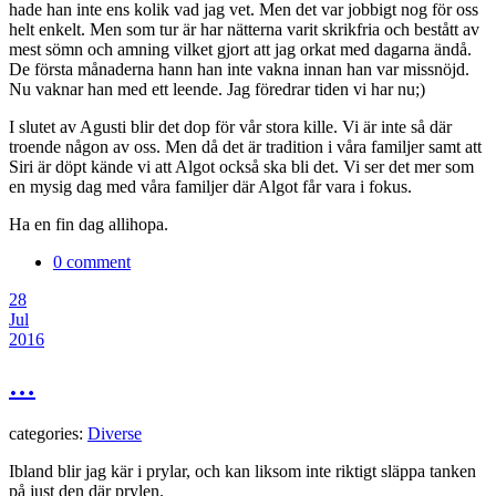
hade han inte ens kolik vad jag vet. Men det var jobbigt nog för oss
helt enkelt. Men som tur är har nätterna varit skrikfria och bestått av
mest sömn och amning vilket gjort att jag orkat med dagarna ändå.
De första månaderna hann han inte vakna innan han var missnöjd.
Nu vaknar han med ett leende. Jag föredrar tiden vi har nu;)
I slutet av Agusti blir det dop för vår stora kille. Vi är inte så där
troende någon av oss. Men då det är tradition i våra familjer samt att
Siri är döpt kände vi att Algot också ska bli det. Vi ser det mer som
en mysig dag med våra familjer där Algot får vara i fokus.
Ha en fin dag allihopa.
0 comment
28
Jul
2016
…
categories:
Diverse
Ibland blir jag kär i prylar, och kan liksom inte riktigt släppa tanken
på just den där prylen.