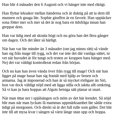
Han blir 4 månader den 6 Augusti och vi hänger inte med riktigt.
Han flyttar leksaker mellan händerna och är duktig på att ta dem till
munnen och gnaga lite. Sophie giraffen är en favorit. Han upptäcker
sona fötter mer och mer så det är nog bara en tidsfråga innan han
greppar dem.
Han var tidig med att skratta högt och nu göra han det flera gånger
om dagen. Och det låter så härligt.
När han var lite mindre än 3 månader (om jag minns rätt) så vände
han sig från mage till rygg, och det var inte det där vanliga sättet, ni
vet när huvudet är för tungt och resten av kroppen bara hänger med.
Nej det var väldigt kontrollerat redan från början.
Och nu kan han även vända över från rygg till mage! Och när han
ligger på mage hasar han sig framåt med hjälp av benen och
armarna. Jag är imponerad och han är så mycket rörligare än Siri,
hon var dock väldigt nöjd med att ligga stilla och iaktta allt omkring.
Så vi kan ju bara hoppas att Algots hetsiga sätt planar ut snart.
När man tittar ner i spjälsängen och möts av det här leendet. Så nöjd
blir man när man lyckats få mammas uppmärksamhet lite sådär extra
tidigt på morgonen.
Och direkt så är det full rulle som gäller. Det blir
inte till att mysa kvar i sängen så värst länge utan upp och hoppa.