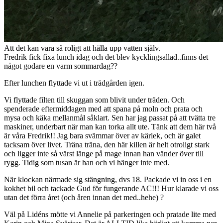
Att det kan vara så roligt att hälla upp vatten själv.
Fredrik fick fixa lunch idag och det blev kycklingsallad..finns det
något godare en varm sommardag??
Efter lunchen flyttade vi ut i trädgården igen.
Vi flyttade filten till skuggan som blivit under träden. Och
spenderade eftermiddagen med att spana på moln och prata och
mysa och käka mellanmål såklart. Sen har jag passat på att tvätta tre
maskiner, underbart när man kan torka allt ute.
Tänk att dem här två
är våra Fredrik!! Jag bara svämmar över av kärlek, och är galet
tacksam över livet.
Träna träna, den här killen är helt otroligt stark
och ligger inte så värst länge på mage innan han vänder över till
rygg. Tidig som tusan är han och vi hänger inte med.
När klockan närmade sig stängning, dvs 18. Packade vi in oss i en
kokhet bil och tackade Gud för fungerande AC!!! Hur klarade vi oss
utan det förra året (och åren innan det med..hehe) ?
Väl på Lidéns mötte vi Annelie på parkeringen och pratade lite med