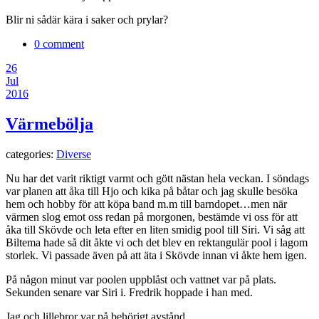
Blir ni sådär kära i saker och prylar?
0 comment
26
Jul
2016
Värmebölja
categories:
Diverse
Nu har det varit riktigt varmt och gött nästan hela veckan. I söndags
var planen att åka till Hjo och kika på båtar och jag skulle besöka
hem och hobby för att köpa band m.m till barndopet…men när
värmen slog emot oss redan på morgonen, bestämde vi oss för att
åka till Skövde och leta efter en liten smidig pool till Siri. Vi såg att
Biltema hade så dit åkte vi och det blev en rektangulär pool i lagom
storlek. Vi passade även på att äta i Skövde innan vi åkte hem igen.
På någon minut var poolen uppblåst och vattnet var på plats.
Sekunden senare var Siri i. Fredrik hoppade i han med.
Jag och lillebror var på behörigt avstånd.