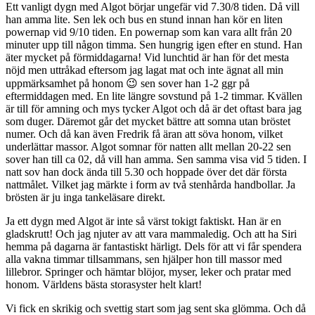
Ett vanligt dygn med Algot börjar ungefär vid 7.30/8 tiden. Då vill
han amma lite. Sen lek och bus en stund innan han kör en liten
powernap vid 9/10 tiden. En powernap som kan vara allt från 20
minuter upp till någon timma. Sen hungrig igen efter en stund. Han
äter mycket på förmiddagarna! Vid lunchtid är han för det mesta
nöjd men uttråkad eftersom jag lagat mat och inte ägnat all min
uppmärksamhet på honom 😉 sen sover han 1-2 ggr på
eftermiddagen med. En lite längre sovstund på 1-2 timmar. Kvällen
är till för amning och mys tycker Algot och då är det oftast bara jag
som duger. Däremot går det mycket bättre att somna utan bröstet
numer. Och då kan även Fredrik få äran att söva honom, vilket
underlättar massor. Algot somnar för natten allt mellan 20-22 sen
sover han till ca 02, då vill han amma. Sen samma visa vid 5 tiden. I
natt sov han dock ända till 5.30 och hoppade över det där första
nattmålet. Vilket jag märkte i form av två stenhårda handbollar. Ja
brösten är ju inga tankeläsare direkt.
Ja ett dygn med Algot är inte så värst tokigt faktiskt. Han är en
gladskrutt! Och jag njuter av att vara mammaledig. Och att ha Siri
hemma på dagarna är fantastiskt härligt. Dels för att vi får spendera
alla vakna timmar tillsammans, sen hjälper hon till massor med
lillebror. Springer och hämtar blöjor, myser, leker och pratar med
honom. Världens bästa storasyster helt klart!
Vi fick en skrikig och svettig start som jag sent ska glömma. Och då