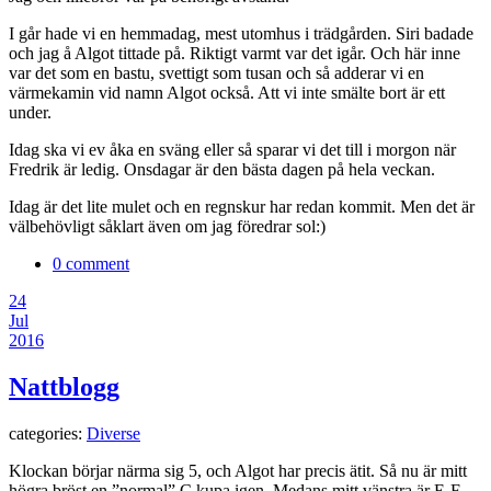
I går hade vi en hemmadag, mest utomhus i trädgården. Siri badade
och jag å Algot tittade på. Riktigt varmt var det igår. Och här inne
var det som en bastu, svettigt som tusan och så adderar vi en
värmekamin vid namn Algot också. Att vi inte smälte bort är ett
under.
Idag ska vi ev åka en sväng eller så sparar vi det till i morgon när
Fredrik är ledig. Onsdagar är den bästa dagen på hela veckan.
Idag är det lite mulet och en regnskur har redan kommit. Men det är
välbehövligt såklart även om jag föredrar sol:)
0 comment
24
Jul
2016
Nattblogg
categories:
Diverse
Klockan börjar närma sig 5, och Algot har precis ätit. Så nu är mitt
högra bröst en ”normal” C kupa igen, Medans mitt vänstra är E-F