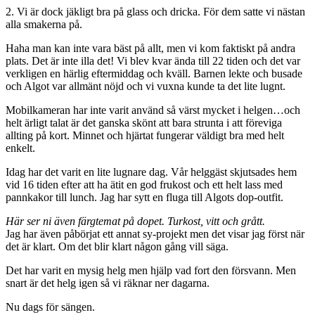
2. Vi är dock jäkligt bra på glass och dricka. För dem satte vi nästan
alla smakerna på.
Haha man kan inte vara bäst på allt, men vi kom faktiskt på andra
plats. Det är inte illa det! Vi blev kvar ända till 22 tiden och det var
verkligen en härlig eftermiddag och kväll. Barnen lekte och busade
och Algot var allmänt nöjd och vi vuxna kunde ta det lite lugnt.
Mobilkameran har inte varit använd så värst mycket i helgen…och
helt ärligt talat är det ganska skönt att bara strunta i att föreviga
allting på kort. Minnet och hjärtat fungerar väldigt bra med helt
enkelt.
Idag har det varit en lite lugnare dag. Vår helggäst skjutsades hem
vid 16 tiden efter att ha ätit en god frukost och ett helt lass med
pannkakor till lunch. Jag har sytt en fluga till Algots dop-outfit.
Här ser ni även färgtemat på dopet. Turkost, vitt och grått.
Jag har även påbörjat ett annat sy-projekt men det visar jag först när
det är klart. Om det blir klart någon gång vill säga.
Det har varit en mysig helg men hjälp vad fort den försvann. Men
snart är det helg igen så vi räknar ner dagarna.
Nu dags för sängen.