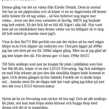
Denna gång var det en väska från Elodie Details. Dem är ursöta!
Siri har ju sin pippiväska och så köpte vi en ny dagisväska till henne
inför hösten för ett tag sedan…så hon behöver nog ingen mer
väska…även om den rosa varianten är ljuvlig. MEN jag hejdade
mig helt enkelt. Så det fick bli en blå till Algot i alla fall. Har varit
inne på en minikånken men denna väska var nu billigare så vi slog
till helt enkelt (ja kanske mest jag!)
Visst är den fin??!! Blir perfekt sen när det räcker att ha med några
blöjor m.m Och slipper sju ombyten osv. Ord.pris ligger på 499kr
jag har sett dem på rea för 349kr någon gång. Men nu är jag glad att
jag inte köpte den då. För denna gav vi bara 199kr för👍🏻
Till Siris smålego som just nu knappt får plats i plåtlådan som hon
har fått till det, köpte vi en stor LEGO Förvaring. Jag fick nämligen
ett mail från lekmer att just den där slutsålda färgen hade kommit in
igen. Och denna gången tyckte faktiskt Fredrik att vi skulle köpa
en(…kanske mest för att slippa mitt tjat varje gång jag kikar på just
den där rosa LEGO klossen.haha)
Skönt att ha en förvaring som räcker ett bra tag! Och att allt smålego
får plats, sen kan man köpa andra klossar och bygga ihop med
denna och det är ju toppenbra.