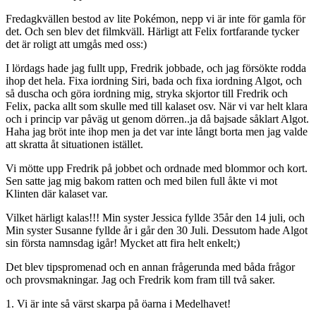
Fredagkvällen bestod av lite Pokémon, nepp vi är inte för gamla för
det. Och sen blev det filmkväll. Härligt att Felix fortfarande tycker
det är roligt att umgås med oss:)
I lördags hade jag fullt upp, Fredrik jobbade, och jag försökte rodda
ihop det hela. Fixa iordning Siri, bada och fixa iordning Algot, och
så duscha och göra iordning mig, stryka skjortor till Fredrik och
Felix, packa allt som skulle med till kalaset osv. När vi var helt klara
och i princip var påväg ut genom dörren..ja då bajsade såklart Algot.
Haha jag bröt inte ihop men ja det var inte långt borta men jag valde
att skratta åt situationen istället.
Vi mötte upp Fredrik på jobbet och ordnade med blommor och kort.
Sen satte jag mig bakom ratten och med bilen full åkte vi mot
Klinten där kalaset var.
Vilket härligt kalas!!! Min syster Jessica fyllde 35år den 14 juli, och
Min syster Susanne fyllde år i går den 30 Juli. Dessutom hade Algot
sin första namnsdag igår! Mycket att fira helt enkelt;)
Det blev tipspromenad och en annan frågerunda med båda frågor
och provsmakningar. Jag och Fredrik kom fram till två saker.
1. Vi är inte så värst skarpa på öarna i Medelhavet!