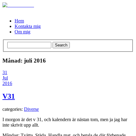
Hem
Kontakta mig
Om mig
Månad: juli 2016
31
Jul
2016
V31
categories:
Diverse
I morgon är det v 31, och kalendern är nästan tom, men ja jag har
inte skrivit upp allt.
Måndag: Tvätta, Städa, Handla mat, och betala de där förbenade