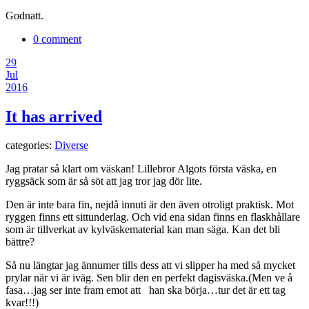
Godnatt.
0 comment
29
Jul
2016
It has arrived
categories:
Diverse
Jag pratar så klart om väskan! Lillebror Algots första väska, en
ryggsäck som är så söt att jag tror jag dör lite.
Den är inte bara fin, nejdå innuti är den även otroligt praktisk. Mot
ryggen finns ett sittunderlag. Och vid ena sidan finns en flaskhållare
som är tillverkat av kylväskematerial kan man säga. Kan det bli
bättre?
Så nu längtar jag ännumer tills dess att vi slipper ha med så mycket
prylar när vi är iväg. Sen blir den en perfekt dagisväska.(Men ve å
fasa…jag ser inte fram emot att han ska börja…tur det är ett tag
kvar!!!)