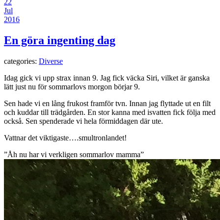
22
Jul
2016
En göra ingenting dag
categories:
Diverse
Idag gick vi upp strax innan 9. Jag fick väcka Siri, vilket är ganska
lätt just nu för sommarlovs morgon börjar 9.
Sen hade vi en lång frukost framför tvn. Innan jag flyttade ut en filt
och kuddar till trädgården. En stor kanna med isvatten fick följa med
också. Sen spenderade vi hela förmiddagen där ute.
Vattnar det viktigaste….smultronlandet!
”Åh nu har vi verkligen sommarlov mamma”