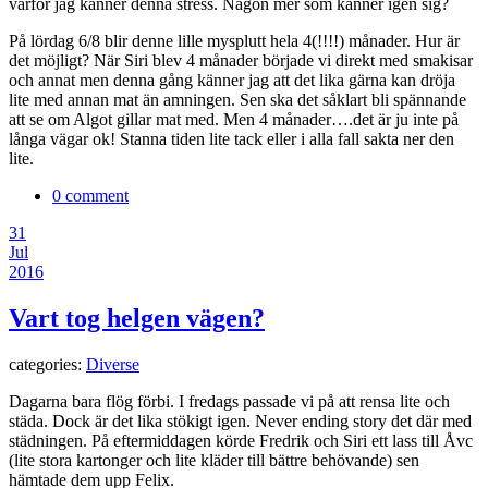
varför jag känner denna stress. Någon mer som känner igen sig?
På lördag 6/8 blir denne lille mysplutt hela 4(!!!!) månader. Hur är
det möjligt? När Siri blev 4 månader började vi direkt med smakisar
och annat men denna gång känner jag att det lika gärna kan dröja
lite med annan mat än amningen. Sen ska det såklart bli spännande
att se om Algot gillar mat med. Men 4 månader….det är ju inte på
långa vägar ok! Stanna tiden lite tack eller i alla fall sakta ner den
lite.
0 comment
31
Jul
2016
Vart tog helgen vägen?
categories:
Diverse
Dagarna bara flög förbi. I fredags passade vi på att rensa lite och
städa. Dock är det lika stökigt igen. Never ending story det där med
städningen. På eftermiddagen körde Fredrik och Siri ett lass till Åvc
(lite stora kartonger och lite kläder till bättre behövande) sen
hämtade dem upp Felix.