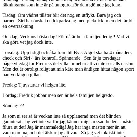
räkningarna som inte är på autogiro..för dem glömde jag idag.
Tisdag: Om vädret tillåter blir det nog en utflykt. Bara jag och
barnen. Siri har önskat en lekparksdag med picknick, men det får bli
en överraskning.
Onsdag: Veckans bästa dag! För då är hela familjen ledig!! Vad vi
ska göra vet jag dock inte.
Torsdag: Upp tidigt och åka fram till Bvc. Algot ska ha 4 månaders
check och Siri 4 års kontroll. Spännande. Sen är ju torsdagar
bågskyttedag för Fredriks del vilket innebär att vi inte ses alls nästan.
Men det är otroligt roligt att min käre man äntligen hittat någon sport
han verkligen gillar.
Fredag: Tjuvstartar vi helgen lite.
Lördag: Fredrik jobbar men sen är hela familjen helgredo.
Söndag: ??
Ja som ni ser så är veckan inte så upplanerad men det blir den
garanterat. Jag vet inte varför jag känner mig stressad heller…måste
filura ut det! Jag är mammaledig! Jag har inga måsten mer än att
vara mamma, och det älskar jag att vara. Så jag vet faktiskt inte