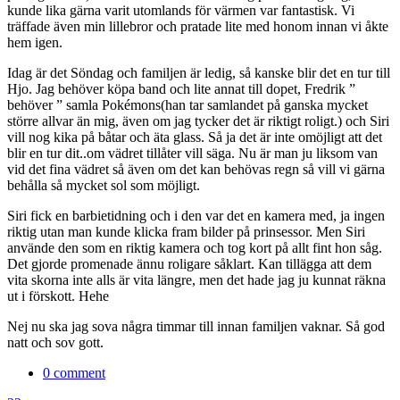
kunde lika gärna varit utomlands för värmen var fantastisk. Vi
träffade även min lillebror och pratade lite med honom innan vi åkte
hem igen.
Idag är det Söndag och familjen är ledig, så kanske blir det en tur till
Hjo. Jag behöver köpa band och lite annat till dopet, Fredrik ”
behöver ” samla Pokémons(han tar samlandet på ganska mycket
större allvar än mig, även om jag tycker det är riktigt roligt.) och Siri
vill nog kika på båtar och äta glass. Så ja det är inte omöjligt att det
blir en tur dit..om vädret tillåter vill säga. Nu är man ju liksom van
vid det fina vädret så även om det kan behövas regn så vill vi gärna
behålla så mycket sol som möjligt.
Siri fick en barbietidning och i den var det en kamera med, ja ingen
riktig utan man kunde klicka fram bilder på prinsessor. Men Siri
använde den som en riktig kamera och tog kort på allt fint hon såg.
Det gjorde promenade ännu roligare såklart. Kan tillägga att dem
vita skorna inte alls är vita längre, men det hade jag ju kunnat räkna
ut i förskott. Hehe
Nej nu ska jag sova några timmar till innan familjen vaknar. Så god
natt och sov gott.
0 comment