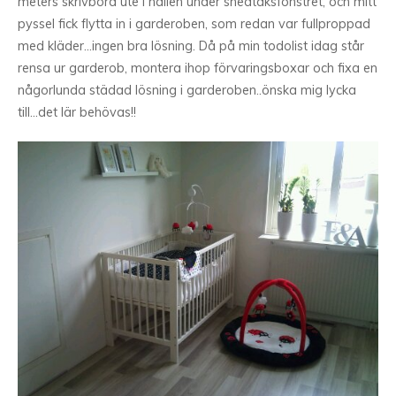
meters skrivbord ute i hallen under snedtaksfönstret, och mitt
pyssel fick flytta in i garderoben, som redan var fullproppad
med kläder…ingen bra lösning. Då på min todolist idag står
rensa ur garderob, montera ihop förvaringsboxar och fixa en
någorlunda städad lösning i garderoben..önska mig lycka
till…det lär behövas!!