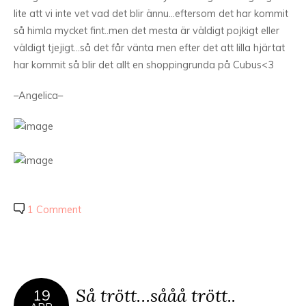
lite att vi inte vet vad det blir ännu…eftersom det har kommit
så himla mycket fint..men det mesta är väldigt pojkigt eller
väldigt tjejigt…så det får vänta men efter det att lilla hjärtat
har kommit så blir det allt en shoppingrunda på Cubus<3
–Angelica–
1 Comment
Så trött…sååå trött..
19