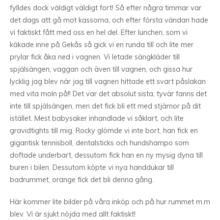
fylldes dock väldigt väldigt fort! Så efter några timmar var
det dags att gå mot kassorna, och efter första vändan hade
vi faktiskt fått med oss en hel del. Efter lunchen, som vi
käkade inne på Gekås så gick vi en runda till och lite mer
prylar fick åka ned i vagnen. Vi letade sängkläder till
spjälsängen, vaggan och även till vagnen, och gissa hur
lycklig jag blev när jag till vagnen hittade ett svart påslakan
med vita moln på!! Det var det absolut sista, tyvär fanns det
inte till spjälsängen, men det fick bli ett med stjärnor på dit
istället. Mest babysaker inhandlade vi såklart, och lite
gravidtights till mig. Rocky glömde vi inte bort, han fick en
gigantisk tennisboll, dentalsticks och hundshampo som
doftade underbart, dessutom fick han en ny mysig dyna till
buren i bilen. Dessutom köpte vi nya handdukar till
badrummet, orange fick det bli denna gång.
Här kommer lite bilder på våra inköp och på hur rummet m.m
blev. Vi är sjukt nöjda med allt faktiskt!