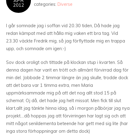
APR
categories:
Diverse
2012
I går somnade jag i soffan vid 20.30 tiden, Då hade jag
redan kämpat med att hålla mig vaken ett bra tag. Vid
23.30 väckte Fredrik mig, så jag förflyttade mig en trappa
upp, och somnade om igen:-)
Sov dock oroligt och tittade på klockan stup i kvarten. Så
denna dagen har varit en trött och allmänt förvirrad dag för
min del. Jobbade 2 timmar längre än jag skulle, trodde dock
att det bara var 1 timma extra, men Maria
uppmärksammade mig på att det nog allt stod 15 på
schemat. Oj då, det hade jag helt missat. Men fick till slut
klart,allt jag tänkte hinna idag, så i morgon påbörjar jag nya
projekt….då hoppas jag att förvirringen har lagt sig och att
mitt något senildementa beteende har gett med sig lite (har
inga stora förhoppningar om detta dock)