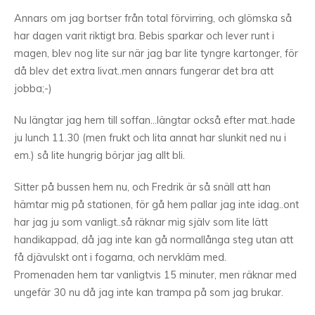
Annars om jag bortser från total förvirring, och glömska så
har dagen varit riktigt bra. Bebis sparkar och lever runt i
magen, blev nog lite sur när jag bar lite tyngre kartonger, för
då blev det extra livat..men annars fungerar det bra att
jobba;-)
Nu längtar jag hem till soffan…längtar också efter mat..hade
ju lunch 11.30 (men frukt och lita annat har slunkit ned nu i
em.) så lite hungrig börjar jag allt bli.
Sitter på bussen hem nu, och Fredrik är så snäll att han
hämtar mig på stationen, för gå hem pallar jag inte idag..ont
har jag ju som vanligt..så räknar mig själv som lite lätt
handikappad, då jag inte kan gå normallånga steg utan att
få djävulskt ont i fogarna, och nervkläm med.
Promenaden hem tar vanligtvis 15 minuter, men räknar med
ungefär 30 nu då jag inte kan trampa på som jag brukar.