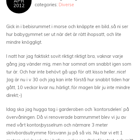
APR
categories:
Diverse
2012
Gick in i bebisrummet i morse och knäppte en bild..så ni ser
hur babygymmet ser ut när det är rätt ihopsatt, och lite
mindre knöggligt.
I natt har jag faktiskt sovit riktigt riktigt bra, vaknar varje
gång jag vänder mig, men har somnat om snabbt igen som
tur är. Och har inte behövt gå upp för att kissa heller..nice!
Jag är nu i v 30 och jag kan inte förstå hur snabbt tiden har
gått, 10 veckor kvar nu..härligt..för magen blir ju inte mindre
direkt;-)
Idag ska jag hugga tag i garderoben och ’kontorsdelen’ på
övervåningen. Då vi renoverade barnrummet blev vi ju av
med vårt kontor/pysselrum och närmare 3 meter
skrivbordsutrymme försvann ju på så vis. Nu har vi ett 1