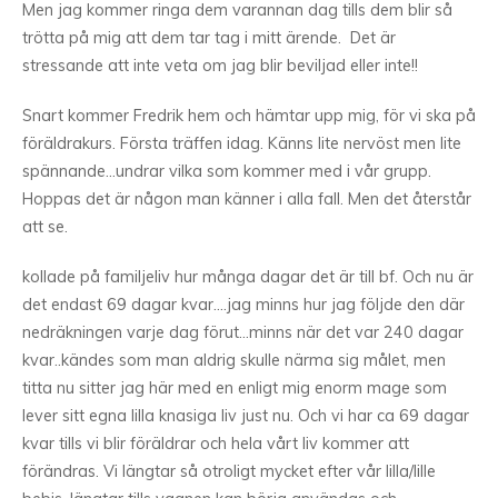
Men jag kommer ringa dem varannan dag tills dem blir så
trötta på mig att dem tar tag i mitt ärende. Det är
stressande att inte veta om jag blir beviljad eller inte!!
Snart kommer Fredrik hem och hämtar upp mig, för vi ska på
föräldrakurs. Första träffen idag. Känns lite nervöst men lite
spännande…undrar vilka som kommer med i vår grupp.
Hoppas det är någon man känner i alla fall. Men det återstår
att se.
kollade på familjeliv hur många dagar det är till bf. Och nu är
det endast 69 dagar kvar….jag minns hur jag följde den där
nedräkningen varje dag förut…minns när det var 240 dagar
kvar..kändes som man aldrig skulle närma sig målet, men
titta nu sitter jag här med en enligt mig enorm mage som
lever sitt egna lilla knasiga liv just nu. Och vi har ca 69 dagar
kvar tills vi blir föräldrar och hela vårt liv kommer att
förändras. Vi längtar så otroligt mycket efter vår lilla/lille