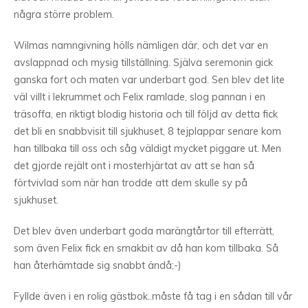
några större problem.
Wilmas namngivning hölls nämligen där, och det var en
avslappnad och mysig tillställning. Själva seremonin gick
ganska fort och maten var underbart god. Sen blev det lite
väl villt i lekrummet och Felix ramlade, slog pannan i en
träsoffa, en riktigt blodig historia och till följd av detta fick
det bli en snabbvisit till sjukhuset, 8 tejplappar senare kom
han tillbaka till oss och såg väldigt mycket piggare ut. Men
det gjorde rejält ont i mosterhjärtat av att se han så
förtvivlad som när han trodde att dem skulle sy på
sjukhuset.
Det blev även underbart goda marängtårtor till efterrätt,
som även Felix fick en smakbit av då han kom tillbaka. Så
han återhämtade sig snabbt ändå;-)
Fyllde även i en rolig gästbok..måste få tag i en sådan till vår