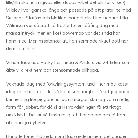
lille/lilla ska namngivas eller döpas..vilket det blir får vi se:-)
Vi blev kvar ganska länge och passade på att prata lite med
Susanne, Staffan och Matilda, när det blivit lite lugnare. Lilla
Wilmisen var så trött så trött efter en lååång dag med
massa intryck, men en kort powernap var det enda hon
hann med. Men misstänker att hon somnade riktigt gott när
dem kom hem.
Vi hämtade upp Rocky hos Linda & Anders vid 24 tiden, sen
åkte vi direkt hem och stensomnade allihopa…
Vaknade idag med förkylningssymtom..usch..har mått kasst
idag..men har tagit det så lugnt som möjligt så att jag ändå
känner mig lite piggare nu, och i morgon ska jag vara i redig
form för jobbet, för då ska Herravdelningen få ett riktigt
ansiktslyft! Det är så himla roligt att hänga om och få fram
alla härliga nyheter!
Hängde för en tid sedan om Babyavdelningen…det gnager