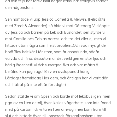
då min tejp har försvunnit någonstans..har troligtvis förlagt
den någonstans.
Sen hämtade vi upp Jessica Cornelia & Melwin. (Felix åkte
med Zarah& Alexander) så åkte vi mot Göteborg Vi släppte
av Jessica och barnen på Lek och Buslandet, sen styrde vi
mot Camilla och Tobias adress..och tro det eller ej, men vi
hittade utan några som helst problem..Och vad mysigt del
bor!! Blev helt kär i fönstren, som är annorlunda, sådär
välvda och fina, dessutom är det verkligen en stor ljus och
härlig lägenhet!! Vi fick supergod fika och var mätta å
belåtna kan jag säga! Blev en avslappnad härlig
Lördagseftermiddag Hos dem, och äntligen har vi varit där
och hälsat på..inte ett år förtidigt;-)
Sedan ställde vi om Gpsen och körde mot lekåbus igen, men
pga av en liten detalj, även kallas vägarbete, som inte fannd
med på kartan fick vi ta en liten omväg, men kom fram till
slut och hittade även till Jonsereds församlingshem utan