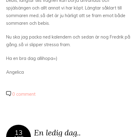
bebis, längtar tills vagnen kan börja användas och
spjälsängen och allt annat vi har köpt. Längtar såklart till
sommaren med..så det är ju härligt att se fram emot både
sommaren och bebis.
Nu ska jag packa ned kalendern och sedan är nog Fredrik på
gång..så vi slipper stressa fram.
Ha en bra dag allihopa=)
Angelica
0 comment
En ledig dag..
13