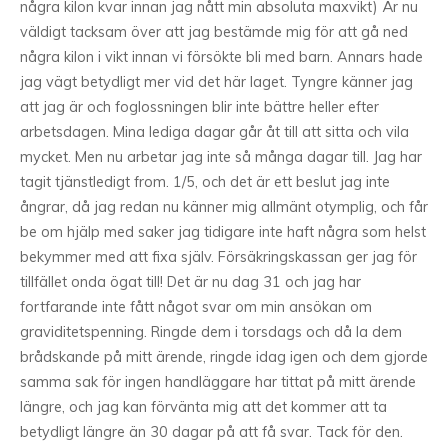
några kilon kvar innan jag nått min absoluta maxvikt) Är nu
väldigt tacksam över att jag bestämde mig för att gå ned
några kilon i vikt innan vi försökte bli med barn. Annars hade
jag vägt betydligt mer vid det här laget. Tyngre känner jag
att jag är och foglossningen blir inte bättre heller efter
arbetsdagen. Mina lediga dagar går åt till att sitta och vila
mycket. Men nu arbetar jag inte så många dagar till. Jag har
tagit tjänstledigt from. 1/5, och det är ett beslut jag inte
ångrar, då jag redan nu känner mig allmänt otymplig, och får
be om hjälp med saker jag tidigare inte haft några som helst
bekymmer med att fixa själv. Försäkringskassan ger jag för
tillfället onda ögat till! Det är nu dag 31 och jag har
fortfarande inte fått något svar om min ansökan om
graviditetspenning. Ringde dem i torsdags och då la dem
brådskande på mitt ärende, ringde idag igen och dem gjorde
samma sak för ingen handläggare har tittat på mitt ärende
längre, och jag kan förvänta mig att det kommer att ta
betydligt längre än 30 dagar på att få svar. Tack för den.