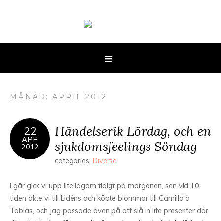
MÅNAD: APRIL 2012
Händelserik Lördag, och en
22
APR
sjukdomsfeelings Söndag
2012
categories:
Diverse
I går gick vi upp lite lagom tidigt på morgonen, sen vid 10
tiden åkte vi till Lidéns och köpte blommor till Camilla å
Tobias, och jag passade även på att slå in lite presenter där,