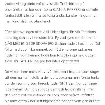
trodde vi nog båda två attvi skulle få körförbud på
bilskrället…men hör och häpna BLANKA PAPPER!! är det inte
fantastiskt!! Bilen är inte så tokig ändå…kanske lite gammal
men långt ifrån skrotmaterial!
Efter bilprovningen åkte vi till Lidéns igen där Vår ”stackars”
hund låg och sov i sin stora bur. Fy vad synd det är om han
(LÄS MED EN STOR SKOPA IRONI)…han hade till och med fått
följa med upp i fikarummet, och fått en promenad…men
hade han varit hemma hade han fått tillbringa hela dagen
själv lilla TANTEN…nej jag har inte släppt detta!
Då vi kom hem möts vi av två elektriker i trappan som säger
att dem nu har installera de nya tvboxarna…min första tanke
var den samma som Fredrik hade ”SHIT dem har varit inne i
lägenheten” Och ja det hade dem och tro det eller ej men
den var minst lika ostädad nu som innan vi åkte…måttligt
pinsamt att folk har sett lägenheten när den verkligen är i sitt