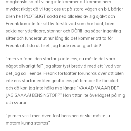
magkänsla sa att vi nog inte kommer att komma hem.. .
mycket riktigt då vi tagit oss ut på stora vägen en bit, börjar
bilen helt PLÖTSLIGT sakta ned alldeles av sig självt och
Fredrik kan inte för sitt liv förstå vad som har hänt, bilen
sakta ner ytterligare, stannar och DÖR!! Jag säger ingenting
sitter och funderar ut hur lång tid det kommer att ta för
Fredrik att lista ut felet, jag hade redan gjort det!
”men va faan, den startar ju inte ens, nu måste det vara
något allvarligt fel” Jag sitter tyst bredvid med ett ”vad var
det jag sa” leende. Fredrik fortsätter förundras över att bilen
inte ens startar en liten gnutta ens på femtioelfte försöket
och då kan jag inte hålla mig längre ”VAAAD VAAAR DET
JAG SAAAA! BENSINSTOPP” Han tittar lite överlägset på mig
och svarar..
”jo men visst men även fast bensinen är slut måste ju
motorn kunna startas”