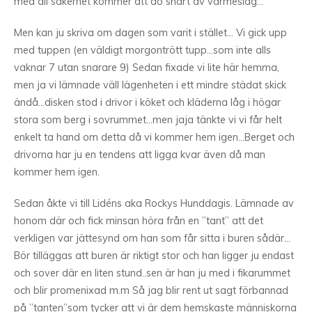
med all säkerhet kommer att dö snart av värmeslag…
Men kan ju skriva om dagen som varit i stället… Vi gick upp
med tuppen (en väldigt morgontrött tupp…som inte alls
vaknar 7 utan snarare 9) Sedan fixade vi lite här hemma,
men ja vi lämnade väll lägenheten i ett mindre städat skick
ändå…disken stod i drivor i köket och kläderna låg i högar
stora som berg i sovrummet…men jaja tänkte vi vi får helt
enkelt ta hand om detta då vi kommer hem igen…Berget och
drivorna har ju en tendens att ligga kvar även då man
kommer hem igen.
Sedan åkte vi till Lidéns aka Rockys Hunddagis. Lämnade av
honom där och fick minsan höra från en ”tant” att det
verkligen var jättesynd om han som får sitta i buren sådär…
Bör tilläggas att buren är riktigt stor och han ligger ju endast
och sover där en liten stund..sen är han ju med i fikarummet
och blir promenixad m.m Så jag blir rent ut sagt förbannad
på ”tanten”som tycker att vi är dem hemskaste människorna