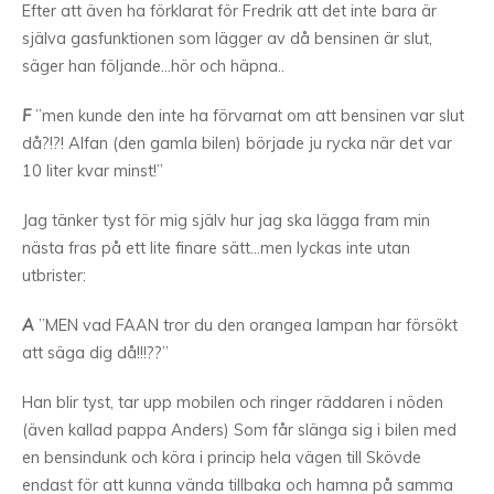
Efter att även ha förklarat för Fredrik att det inte bara är
själva gasfunktionen som lägger av då bensinen är slut,
säger han följande…hör och häpna..
F
”men kunde den inte ha förvarnat om att bensinen var slut
då?!?! Alfan (den gamla bilen) började ju rycka när det var
10 liter kvar minst!”
Jag tänker tyst för mig själv hur jag ska lägga fram min
nästa fras på ett lite finare sätt…men lyckas inte utan
utbrister:
A
”MEN vad FAAN tror du den orangea lampan har försökt
att säga dig då!!!??”
Han blir tyst, tar upp mobilen och ringer räddaren i nöden
(även kallad pappa Anders) Som får slänga sig i bilen med
en bensindunk och köra i princip hela vägen till Skövde
endast för att kunna vända tillbaka och hamna på samma