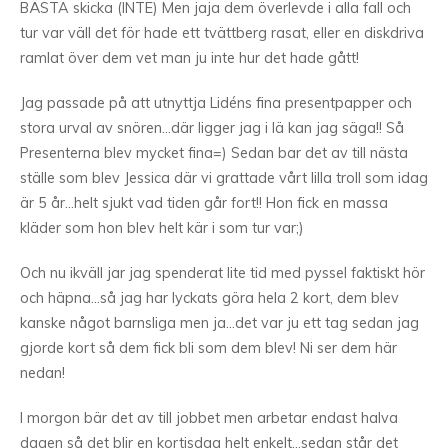
BÄSTA skicka (INTE) Men jaja dem överlevde i alla fall och
tur var väll det för hade ett tvättberg rasat, eller en diskdriva
ramlat över dem vet man ju inte hur det hade gått!
Jag passade på att utnyttja Lidéns fina presentpapper och
stora urval av snören…där ligger jag i lä kan jag säga!! Så
Presenterna blev mycket fina=) Sedan bar det av till nästa
ställe som blev Jessica där vi grattade vårt lilla troll som idag
är 5 år…helt sjukt vad tiden går fort!! Hon fick en massa
kläder som hon blev helt kär i som tur var;)
Och nu ikväll jar jag spenderat lite tid med pyssel faktiskt hör
och häpna…så jag har lyckats göra hela 2 kort, dem blev
kanske något barnsliga men ja…det var ju ett tag sedan jag
gjorde kort så dem fick bli som dem blev! Ni ser dem här
nedan!
I morgon bär det av till jobbet men arbetar endast halva
dagen så det blir en kortisdag helt enkelt…sedan står det