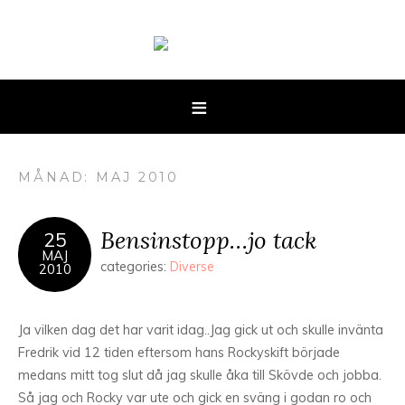
MÅNAD: MAJ 2010
Bensinstopp…jo tack
25
MAJ
categories:
Diverse
2010
Ja vilken dag det har varit idag..Jag gick ut och skulle invänta
Fredrik vid 12 tiden eftersom hans Rockyskift började
medans mitt tog slut då jag skulle åka till Skövde och jobba.
Så jag och Rocky var ute och gick en sväng i godan ro och