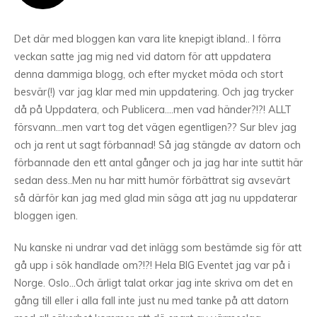
Det där med bloggen kan vara lite knepigt ibland.. I förra
veckan satte jag mig ned vid datorn för att uppdatera
denna dammiga blogg, och efter mycket möda och stort
besvär(!) var jag klar med min uppdatering. Och jag trycker
då på Uppdatera, och Publicera….men vad händer?!?! ALLT
försvann…men vart tog det vägen egentligen?? Sur blev jag
och ja rent ut sagt förbannad! Så jag stängde av datorn och
förbannade den ett antal gånger och ja jag har inte suttit här
sedan dess..Men nu har mitt humör förbättrat sig avsevärt
så därför kan jag med glad min säga att jag nu uppdaterar
bloggen igen.
Nu kanske ni undrar vad det inlägg som bestämde sig för att
gå upp i sök handlade om?!?! Hela BIG Eventet jag var på i
Norge. Oslo…Och ärligt talat orkar jag inte skriva om det en
gång till eller i alla fall inte just nu med tanke på att datorn