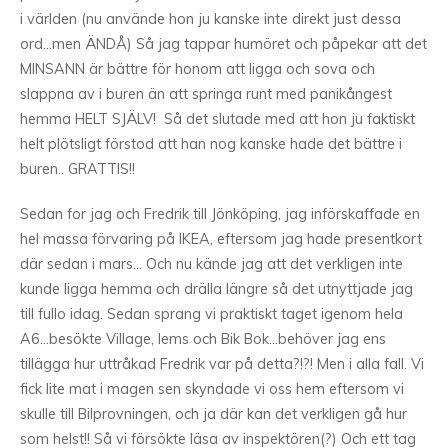
i världen (nu använde hon ju kanske inte direkt just dessa
ord…men ÄNDÅ) Så jag tappar humöret och påpekar att det
MINSANN är bättre för honom att ligga och sova och
slappna av i buren än att springa runt med panikångest
hemma HELT SJÄLV! Så det slutade med att hon ju faktiskt
helt plötsligt förstod att han nog kanske hade det bättre i
buren.. GRATTIS!!
Sedan for jag och Fredrik till Jönköping, jag införskaffade en
hel massa förvaring på IKEA, eftersom jag hade presentkort
där sedan i mars… Och nu kände jag att det verkligen inte
kunde ligga hemma och drälla längre så det utnyttjade jag
till fullo idag. Sedan sprang vi praktiskt taget igenom hela
A6…besökte Village, Iems och Bik Bok…behöver jag ens
tillägga hur uttråkad Fredrik var på detta?!?! Men i alla fall. Vi
fick lite mat i magen sen skyndade vi oss hem eftersom vi
skulle till Bilprovningen, och ja där kan det verkligen gå hur
som helst!! Så vi försökte läsa av inspektören(?) Och ett tag