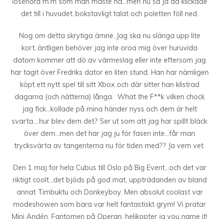
lösenord m.m som man måste ha…men nu så ja då klickade
det till i huvudet..bokstavligt talat och poletten föll ned.
Nog om detta skrytiga ämne..Jag ska nu slänga upp lite
kort..äntligen behöver jag inte oroa mig över huruvida
datorn kommer att dö av värmeslag eller inte eftersom jag
har tagit över Fredriks dator en liten stund. Han har nämligen
köpt ett nytt spel till sitt Xbox och där sitter han klistrad
dagarna (och nätterna) långa. What the F**k vilken chock
jag fick…kollade på mina händer nyss och dem är helt
svarta….hur blev dem det? Ser ut som att jag har spillt bläck
över dem…men det har jag ju för fasen inte…får man
trycksvärta av tangenterna nu för tiden med?? Ja vem vet.
Den 1 maj for hela Cubus till Oslo på Big Event…och det var
riktigt coolt…det bjöds på god mat, uppträdanden av bland
annat Timbuktu och Donkeyboy. Men absolut coolast var
modeshowen som bara var helt fantastiskt grym! Vi pratar
Mini Andén, Fantomen på Operan, helikopter ja you name it!