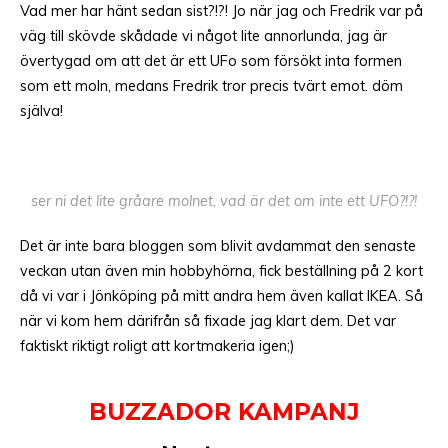
Vad mer har hänt sedan sist?!?! Jo när jag och Fredrik var på
väg till skövde skådade vi något lite annorlunda, jag är
övertygad om att det är ett UFo som försökt inta formen
som ett moln, medans Fredrik tror precis tvärt emot. döm
själva!
ser ni det lite gråare molnet, vad är det om inte ett UFO?!?!
Det är inte bara bloggen som blivit avdammat den senaste
veckan utan även min hobbyhörna, fick beställning på 2 kort
då vi var i Jönköping på mitt andra hem även kallat IKEA. Så
när vi kom hem därifrån så fixade jag klart dem. Det var
faktiskt riktigt roligt att kortmakeria igen;)
BUZZADOR KAMPANJ