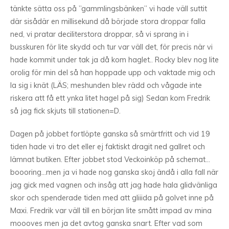
tänkte sätta oss på ”gammlingsbänken” vi hade väll suttit
där sisådär en millisekund då började stora droppar falla
ned, vi pratar deciliterstora droppar, så vi sprang in i
busskuren för lite skydd och tur var väll det, för precis när vi
hade kommit under tak ja då kom haglet.. Rocky blev nog lite
orolig för min del så han hoppade upp och vaktade mig och
la sig i knät (LÄS; meshunden blev rädd och vågade inte
riskera att få ett ynka litet hagel på sig) Sedan kom Fredrik
så jag fick skjuts till stationen=D.
Dagen på jobbet fortlöpte ganska så smärtfritt och vid 19
tiden hade vi tro det eller ej faktiskt dragit ned gallret och
lämnat butiken. Efter jobbet stod Veckoinköp på schemat…
boooring…men ja vi hade nog ganska skoj ändå i alla fall när
jag gick med vagnen och insåg att jag hade hala glidvänliga
skor och spenderade tiden med att gliiida på golvet inne på
Maxi. Fredrik var väll till en början lite smått impad av mina
moooves men ja det avtog ganska snart. Efter vad som