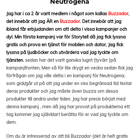
Neutrogena
Jag har i ca 2 år varit medlem i något som kallas
Buzzador
,
det innebär att jag ÄR en
Buzzador
. Det innebär att jag
ibland får erbjudanden om att delta i vissa kampanjer och
dyl. Min första kampanj var för Storytell då jag fick lyssna
gratis och prova en tjänst för mobilen och dator, Jag fick
lyssna på ljudböcker och utvärdera vad jag tyckte om
tjänsten.
sedan har det varit ganska lugnt (tyvärr )på
kampanjfronten, Men så för lite drygt en vecka sedan fick jag
förfrågan om jag ville delta i en kampanj för Neutrogena,
som gick/går ut på att jag under en viss begränsad tid testar
deras produkter och jag måste även buzza om dessa
produkter till andra under tiden. Jag har precis börjat med
denna kampanj , men då jag har provat på produkterna ett
tag kommer jag självklart berätta för er vad jag tyckte om
dem.
Om du är intresserad av att bli Buzzador (det är helt gratis