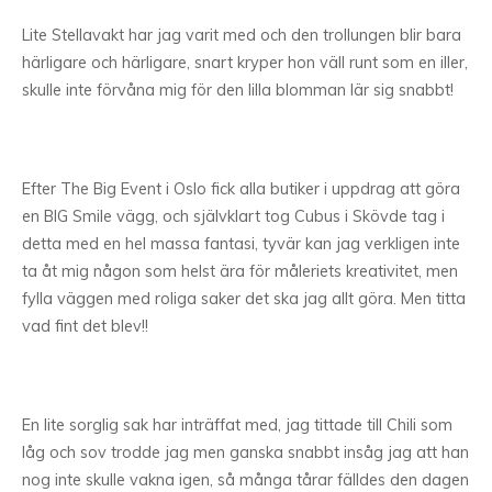
Lite Stellavakt har jag varit med och den trollungen blir bara
härligare och härligare, snart kryper hon väll runt som en iller,
skulle inte förvåna mig för den lilla blomman lär sig snabbt!
Efter The Big Event i Oslo fick alla butiker i uppdrag att göra
en BIG Smile vägg, och självklart tog Cubus i Skövde tag i
detta med en hel massa fantasi, tyvär kan jag verkligen inte
ta åt mig någon som helst ära för måleriets kreativitet, men
fylla väggen med roliga saker det ska jag allt göra. Men titta
vad fint det blev!!
En lite sorglig sak har inträffat med, jag tittade till Chili som
låg och sov trodde jag men ganska snabbt insåg jag att han
nog inte skulle vakna igen, så många tårar fälldes den dagen