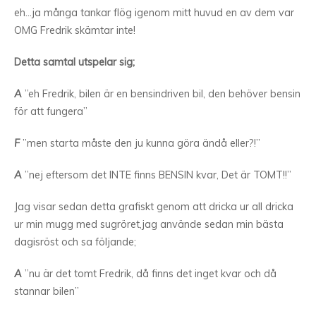
eh…ja många tankar flög igenom mitt huvud en av dem var
OMG Fredrik skämtar inte!
Detta samtal utspelar sig;
A
”eh Fredrik, bilen är en bensindriven bil, den behöver bensin
för att fungera”
F
”men starta måste den ju kunna göra ändå eller?!”
A
”nej eftersom det INTE finns BENSIN kvar, Det är TOMT!!”
Jag visar sedan detta grafiskt genom att dricka ur all dricka
ur min mugg med sugröret,jag använde sedan min bästa
dagisröst och sa följande;
A
”nu är det tomt Fredrik, då finns det inget kvar och då
stannar bilen”