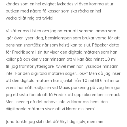
kändes som en hel evighet lyckades vi även komma ut ur
butiken med några få kassar som ska räcka en hel
vecka..tillåt mig att tvivla!
Vi sätter oss i bilen och jag noterar att samma lampa som
igår även lyser idag, bensinlampan som brukar varna för att
bensinen snart(läs: när som helst) kan ta slut. Påpekar detta
för Fredrik som i sin tur visar den digitala mätaren som han
kollar på och den visar minsann att vi kan åka minst 10 mil
till, jag framför ytterligare tvivel men han lyssnade minsann
inte ”För den digiiitala mätaren säger….osv” Men då jag inser
att den digitala mätaren har sjunkit från 10 mil till 6 mil innan
vi ens har nått rödljusen vid Maxis parkering på väg hem gör
jag ett sista försök att få Fredrik att uppsöka en bensinmack.
Men ”neeeej då det behövs inte vi klarar oss hem, den
diigiitaaala mätaren visar att vi klarar oss hem”
Jaha tänkte jag skit i det då! Skyll dig själv, men min