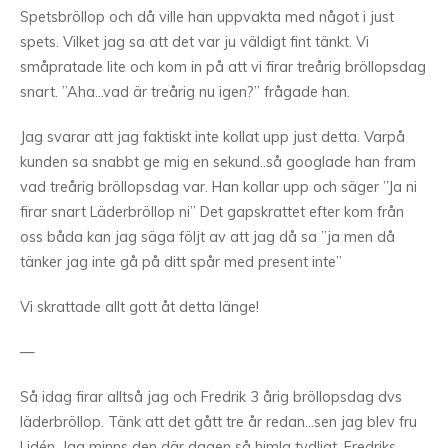
Spetsbröllop och då ville han uppvakta med något i just
spets. Vilket jag sa att det var ju väldigt fint tänkt. Vi
småpratade lite och kom in på att vi firar treårig bröllopsdag
snart. ”Aha…vad är treårig nu igen?” frågade han.
Jag svarar att jag faktiskt inte kollat upp just detta. Varpå
kunden sa snabbt ge mig en sekund..så googlade han fram
vad treårig bröllopsdag var. Han kollar upp och säger ”Ja ni
firar snart Läderbröllop ni” Det gapskrattet efter kom från
oss båda kan jag säga följt av att jag då sa ”ja men då
tänker jag inte gå på ditt spår med present inte”
Vi skrattade allt gott åt detta länge!
—
Så idag firar alltså jag och Fredrik 3 årig bröllopsdag dvs
läderbröllop. Tänk att det gått tre år redan…sen jag blev fru
Lidén. Jag minns den där dagen så himla tydligt. Fredriks