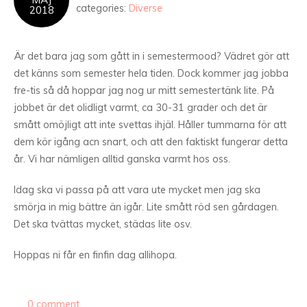
categories:
Diverse
2018
Är det bara jag som gått in i semestermood? Vädret gör att
det känns som semester hela tiden. Dock kommer jag jobba
fre-tis så då hoppar jag nog ur mitt semestertänk lite. På
jobbet är det olidligt varmt, ca 30-31 grader och det är
smått omöjligt att inte svettas ihjäl. Håller tummarna för att
dem kör igång acn snart, och att den faktiskt fungerar detta
år. Vi har nämligen alltid ganska varmt hos oss.
Idag ska vi passa på att vara ute mycket men jag ska
smörja in mig bättre än igår. Lite smått röd sen gårdagen.
Det ska tvättas mycket, städas lite osv.
Hoppas ni får en finfin dag allihopa.
0 comment