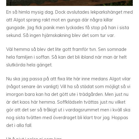
En så himla mysig dag. Dock avslutades lekparkshänget med
att Algot sprang rakt mot en gunga där några killar
gungade. Jag fick panik men lyckades få stop på han i sista
sekund. Så ingen hjärnskakning blev det som tur var.
Väl hemma så blev det lite gott framför tvn. Sen somnade
hela familjen i soffan. Så kan det bli ibland när man är helt
slutkörda hela gänget.
Nu ska jag passa på att fixa lite här inne medans Algot vilar
(något senare än vanligt) Vill ha så städat som möjligt så vi
imorgon bara kan ha det gött ute i trädgården. Men just nu
är det kaos här hemma. Soffklädseln tvättas just nu vilket
gör att det ser så tråkigt ut i vardagsrummet men i kväll ska
nog sista tvätten med överdraget bli klart tror jag. Hoppas
det i alla fall.