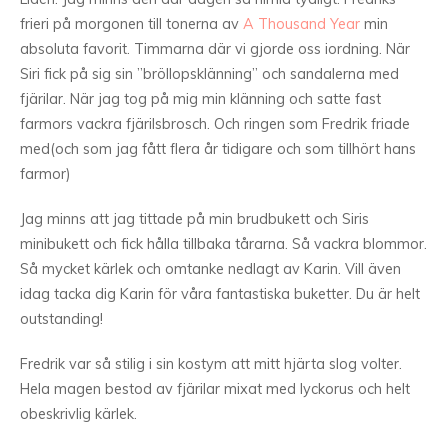
frieri på morgonen till tonerna av
A Thousand Year
min
absoluta favorit. Timmarna där vi gjorde oss iordning. När
Siri fick på sig sin ”bröllopsklänning” och sandalerna med
fjärilar. När jag tog på mig min klänning och satte fast
farmors vackra fjärilsbrosch. Och ringen som Fredrik friade
med(och som jag fått flera år tidigare och som tillhört hans
farmor)
Jag minns att jag tittade på min brudbukett och Siris
minibukett och fick hålla tillbaka tårarna. Så vackra blommor.
Så mycket kärlek och omtanke nedlagt av Karin. Vill även
idag tacka dig Karin för våra fantastiska buketter. Du är helt
outstanding!
Fredrik var så stilig i sin kostym att mitt hjärta slog volter.
Hela magen bestod av fjärilar mixat med lyckorus och helt
obeskrivlig kärlek.