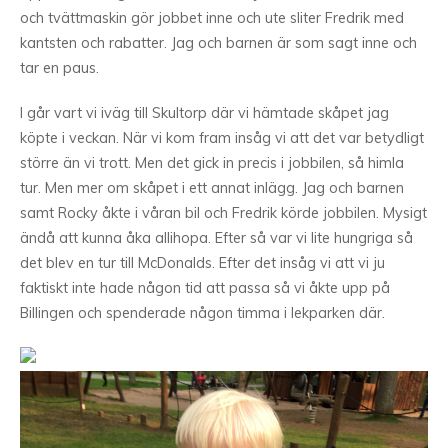
och tvättmaskin gör jobbet inne och ute sliter Fredrik med
kantsten och rabatter. Jag och barnen är som sagt inne och
tar en paus.
I går vart vi iväg till Skultorp där vi hämtade skåpet jag
köpte i veckan. När vi kom fram insåg vi att det var betydligt
större än vi trott. Men det gick in precis i jobbilen, så himla
tur. Men mer om skåpet i ett annat inlägg. Jag och barnen
samt Rocky åkte i våran bil och Fredrik körde jobbilen. Mysigt
ändå att kunna åka allihopa. Efter så var vi lite hungriga så
det blev en tur till McDonalds. Efter det insåg vi att vi ju
faktiskt inte hade någon tid att passa så vi åkte upp på
Billingen och spenderade någon timma i lekparken där.