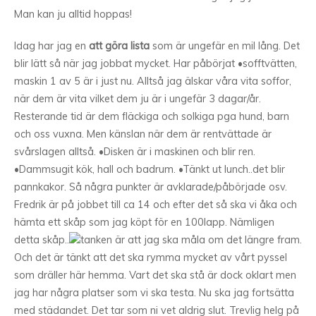
Man kan ju alltid hoppas!
Idag har jag en
att göra lista
som är ungefär en mil lång. Det
blir lätt så när jag jobbat mycket. Har påbörjat •sofftvätten,
maskin 1 av 5 är i just nu. Alltså jag älskar våra vita soffor,
när dem är vita vilket dem ju är i ungefär 3 dagar/år.
Resterande tid är dem fläckiga och solkiga pga hund, barn
och oss vuxna. Men känslan när dem är rentvättade är
svårslagen alltså. •Disken är i maskinen och blir ren.
•Dammsugit kök, hall och badrum. •Tänkt ut lunch..det blir
pannkakor. Så några punkter är avklarade/påbörjade osv.
Fredrik är på jobbet till ca 14 och efter det så ska vi åka och
hämta ett skåp som jag köpt för en 100lapp. Nämligen
detta skåp..
tanken är att jag ska måla om det längre fram.
Och det är tänkt att det ska rymma mycket av vårt pyssel
som dräller här hemma. Vart det ska stå är dock oklart men
jag har några platser som vi ska testa. Nu ska jag fortsätta
med städandet. Det tar som ni vet aldrig slut. Trevlig helg på