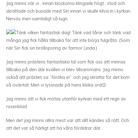
Jag minns när vi , innan klockorna klingade högt , stod och
skrattade och busade med Siri innan vi skulle kliva in i kyrkan.
Nervös men samtidigt så lugn.
Tänk vilken fantastisk dag! Tänk vad tårar och tänk vad
många jag fick hålla tillbaka för att inte börja fulgråta. (Som
när Siri fick sin bröllopsring av farmor Linda.)
Jag minns prästens fantastiska tal som fick oss att minnas
tillbaka på den där kvällen vi blev tillsammans. Jag minns
också att prästen sa ”föröka er” och jag skratta för det kom
så oväntat. Men vi lyssnade på hans kloka ord😉
Jag minns att vi fick mötas utanför kyrkan med ett regn av
rosenblad.
Men det jag minns allra mest var att allt kändes så rätt. Och
att det var så härligt att ha våra föräldrar där.