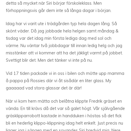
detta så mycket när Siri börjar förskoleklass. Men
förhoppningsvis går dem inte så långa dagar i början.
Idag har vi varit ute i trädgården typ hela dagen lång. Så
skönt väder. Då jag jobbade hela helgen samt måndag &
tisdag var det idag min första lediga dag med sol och
värme. Nu väntar två jobbdagar till innan ledig helg och jag
misstänker att vi kommer att ha det jäkligt varmt på jobbet.
Svettigt blir det. Men det tänker vi inte på nu.
Vid 17 tiden packade vi in oss i bilen och mötte upp mamma
å pappa på Rossies där vi åt sisådär en liter glass. My
gaaaaad vad stora glassar det är där!
När vi kom hem mätta och belåtna klippte Fredrik gräset en
vända. En till krävs då det var så galet högt. Vår självgående
gräsklipparrobott kastade in handduken i höstas så det fick
bli en hederlig klippo-klippning idag helt enkelt. Just precis nu
ligger jag i sängen med en sovandes Siri bredvid mig. Nere