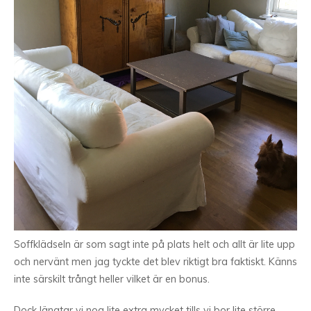
Soffklädseln är som sagt inte på plats helt och allt är lite upp
och nervänt men jag tyckte det blev riktigt bra faktiskt. Känns
inte särskilt trångt heller vilket är en bonus.
Dock längtar vi nog lite extra mycket tills vi bor lite större.