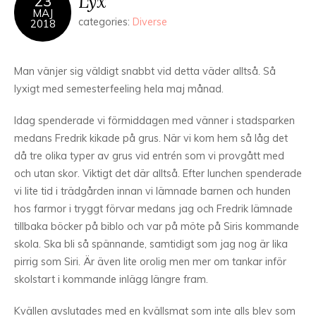
Lyx
23
MAJ
categories:
Diverse
2018
Man vänjer sig väldigt snabbt vid detta väder alltså. Så
lyxigt med semesterfeeling hela maj månad.
Idag spenderade vi förmiddagen med vänner i stadsparken
medans Fredrik kikade på grus. När vi kom hem så låg det
då tre olika typer av grus vid entrén som vi provgått med
och utan skor. Viktigt det där alltså. Efter lunchen spenderade
vi lite tid i trädgården innan vi lämnade barnen och hunden
hos farmor i tryggt förvar medans jag och Fredrik lämnade
tillbaka böcker på biblo och var på möte på Siris kommande
skola. Ska bli så spännande, samtidigt som jag nog är lika
pirrig som Siri. Är även lite orolig men mer om tankar inför
skolstart i kommande inlägg längre fram.
Kvällen avslutades med en kvällsmat som inte alls blev som