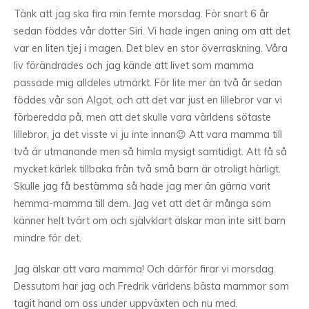
Tänk att jag ska fira min femte morsdag. För snart 6 år
sedan föddes vår dotter Siri. Vi hade ingen aning om att det
var en liten tjej i magen. Det blev en stor överraskning. Våra
liv förändrades och jag kände att livet som mamma
passade mig alldeles utmärkt. För lite mer än två år sedan
föddes vår son Algot, och att det var just en lillebror var vi
förberedda på, men att det skulle vara världens sötaste
lillebror, ja det visste vi ju inte innan😉 Att vara mamma till
två är utmanande men så himla mysigt samtidigt. Att få så
mycket kärlek tillbaka från två små barn är otroligt härligt.
Skulle jag få bestämma så hade jag mer än gärna varit
hemma-mamma till dem. Jag vet att det är många som
känner helt tvärt om och självklart älskar man inte sitt barn
mindre för det.
Jag älskar att vara mamma! Och därför firar vi morsdag.
Dessutom har jag och Fredrik världens bästa mammor som
tagit hand om oss under uppväxten och nu med.