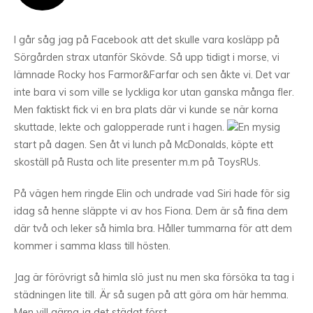
I går såg jag på Facebook att det skulle vara kosläpp på
Sörgården strax utanför Skövde. Så upp tidigt i morse, vi
lämnade Rocky hos Farmor&Farfar och sen åkte vi. Det var
inte bara vi som ville se lyckliga kor utan ganska många fler.
Men faktiskt fick vi en bra plats där vi kunde se när korna
skuttade, lekte och galopperade runt i hagen.
En mysig
start på dagen. Sen åt vi lunch på McDonalds, köpte ett
skoställ på Rusta och lite presenter m.m på ToysRUs.
På vägen hem ringde Elin och undrade vad Siri hade för sig
idag så henne släppte vi av hos Fiona. Dem är så fina dem
där två och leker så himla bra. Håller tummarna för att dem
kommer i samma klass till hösten.
Jag är förövrigt så himla slö just nu men ska försöka ta tag i
städningen lite till. Är så sugen på att göra om här hemma.
Men vill gärna ja det städat först.