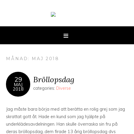
MÅNAD: MAJ 2018
Bröllopsdag
29
MAJ
categories:
Diverse
2018
Jag måste bara börja med att berätta en rolig grej som jag
skrattat gott åt. Hade en kund som jag hjälpte på
underklädesavdelningen. Han skulle överraska sin fru på
deras bröllopsdag..dem firade 13 årig bröllopsdag dvs