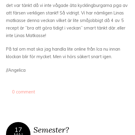
det var tänkt då vi inte vågade äta kycklingburgarna pga av
att färsen verkligen stank!! Så vidrigt. Vi har nämligen Linas
matkasse denna veckan vilket är lite småjobbigt då 4 av 5
recept är ”bra att göra tidigt i veckan” smart tänkt där..eller
inte Linas Matkasse!
På tal om mat ska jag handla lite online från Ica nu innan
klockan blir för mycket. Men vi hörs säkert snart igen.
//Angelica
0 comment
Semester?
17
MAJ