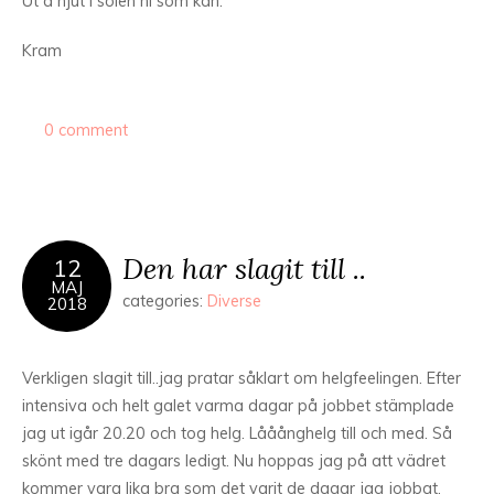
Ut å njut i solen ni som kan.
Kram
0 comment
Den har slagit till ..
12
MAJ
categories:
Diverse
2018
Verkligen slagit till..jag pratar såklart om helgfeelingen. Efter
intensiva och helt galet varma dagar på jobbet stämplade
jag ut igår 20.20 och tog helg. Lååånghelg till och med. Så
skönt med tre dagars ledigt. Nu hoppas jag på att vädret
kommer vara lika bra som det varit de dagar jag jobbat.