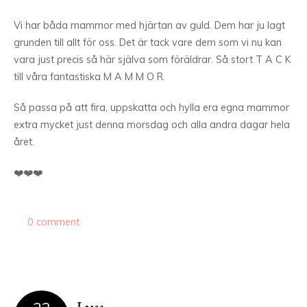
Vi har båda mammor med hjärtan av guld. Dem har ju lagt
grunden till allt för oss. Det är tack vare dem som vi nu kan
vara just precis så här själva som föräldrar. Så stort T A C K
till våra fantastiska M A M M O R.
Så passa på att fira, uppskatta och hylla era egna mammor
extra mycket just denna morsdag och alla andra dagar hela
året.
❤️❤️❤️
0 comment