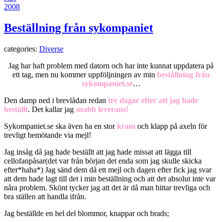
2008
Beställning från sykompaniet
categories:
Diverse
Jag har haft problem med datorn och har inte kunnat uppdatera på
ett tag, men nu kommer uppföljningen av min
beställning från
sykompaniet.se
…
Den damp ned i brevlådan redan
tre dagar efter att jag hade
beställt
. Det kallar jag
snabb leverans!
Sykompaniet.se ska även ha en stor
kram
och klapp på axeln för
trevligt bemötande via mejl!
Jag insåg då jag hade beställt att jag hade missat att lägga till
cellofanpåsar(det var från början det enda som jag skulle skicka
efter*haha*) Jag sänd dem då ett mejl och dagen efter fick jag svar
att dem hade lagt till det i min beställning och att det absolut inte var
nåra problem. Skönt tycker jag att det är då man hittar trevliga och
bra ställen att handla ifrån.
Jag beställde en hel del blommor, knappar och brads;