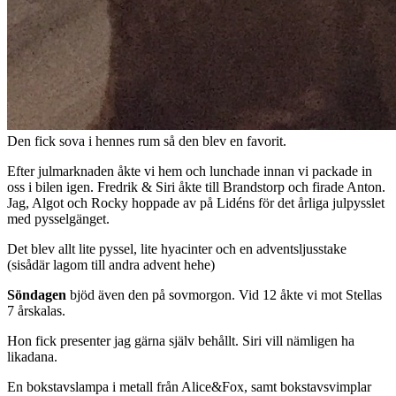
Den fick sova i hennes rum så den blev en favorit.
Efter julmarknaden åkte vi hem och lunchade innan vi packade in
oss i bilen igen. Fredrik & Siri åkte till Brandstorp och firade Anton.
Jag, Algot och Rocky hoppade av på Lidéns för det årliga julpysslet
med pysselgänget.
Det blev allt lite pyssel, lite hyacinter och en adventsljusstake
(sisådär lagom till andra advent hehe)
Söndagen
bjöd även den på sovmorgon. Vid 12 åkte vi mot Stellas
7 årskalas.
Hon fick presenter jag gärna själv behållt. Siri vill nämligen ha
likadana.
En bokstavslampa i metall från Alice&Fox, samt bokstavsvimplar