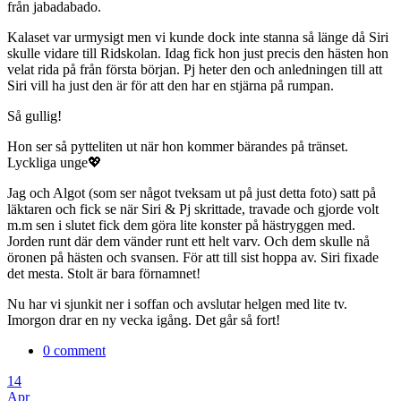
från jabadabado.
Kalaset var urmysigt men vi kunde dock inte stanna så länge då Siri
skulle vidare till Ridskolan. Idag fick hon just precis den hästen hon
velat rida på från första början. Pj heter den och anledningen till att
Siri vill ha just den är för att den har en stjärna på rumpan.
Så gullig!
Hon ser så pytteliten ut när hon kommer bärandes på tränset.
Lyckliga unge💖
Jag och Algot (som ser något tveksam ut på just detta foto) satt på
läktaren och fick se när Siri & Pj skrittade, travade och gjorde volt
m.m sen i slutet fick dem göra lite konster på hästryggen med.
Jorden runt där dem vänder runt ett helt varv. Och dem skulle nå
öronen på hästen och svansen. För att till sist hoppa av. Siri fixade
det mesta. Stolt är bara förnamnet!
Nu har vi sjunkit ner i soffan och avslutar helgen med lite tv.
Imorgon drar en ny vecka igång. Det går så fort!
0 comment
14
Apr