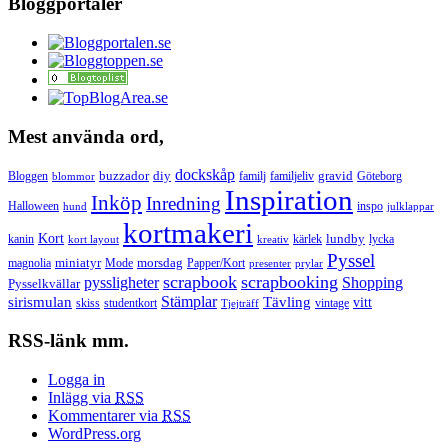
Bloggportaler
Mest använda ord,
dockskåp
buzzador
diy
gravid
Bloggen
familj
familjeliv
Göteborg
blommor
Inspiration
Inköp
Inredning
Halloween
inspo
hund
julklappar
kortmakeri
Kort
lundby
kanin
kärlek
lycka
kort layout
kreativ
Pyssel
miniatyr
morsdag
magnolia
Mode
Papper/Kort
presenter
prylar
scrapbook
scrapbooking
pyssligheter
Shopping
Pysselkvällar
Stämplar
sirismulan
Tävling
vitt
skiss
studentkort
vintage
Tjejträff
RSS-länk mm.
Logga in
Inlägg via
RSS
Kommentarer via
RSS
WordPress.org