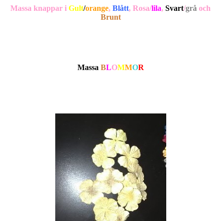
Massa knappar i
Gult
/
orange
,
Blått
, Rosa/
lila
,
Svart
/
grå
och
Brunt
Massa
B
L
O
M
M
O
R