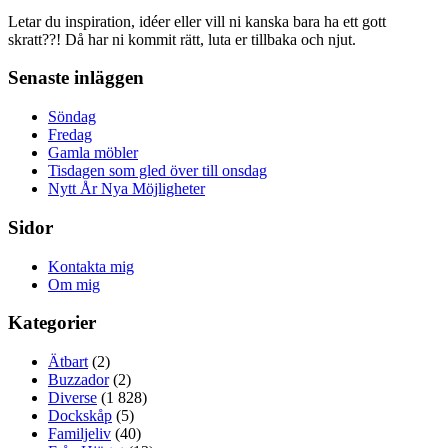
Letar du inspiration, idéer eller vill ni kanska bara ha ett gott
skratt??! Då har ni kommit rätt, luta er tillbaka och njut.
Senaste inläggen
Söndag
Fredag
Gamla möbler
Tisdagen som gled över till onsdag
Nytt År Nya Möjligheter
Sidor
Kontakta mig
Om mig
Kategorier
Ätbart
(2)
Buzzador
(2)
Diverse
(1 828)
Dockskåp
(5)
Familjeliv
(40)