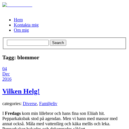
Hem
Kontakta mig
Om mig
Tagg: blommor
04
Dec
2016
Vilken Helg!
categories:
Diverse
,
Familjeliv
I
Fredags
kom min lillebror och hans fina son Eliiah hit.
Pepparkaksbak stod på agendan. Men vi hann med massor med
annat också. Måla med vattenfärg och käka mellis och leka.
Pepparkakor bakades och dekorerades såklart.