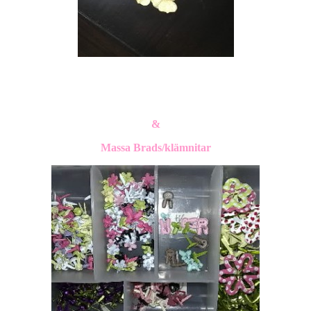
&
Massa
Brads/klämnitar