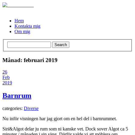
Hem
Kontakta mig
Om mig
Månad: februari 2019
26
Feb
2019
Barnrum
categories:
Diverse
Nu inför visningen har jag gjort om en hel del i barnrummet.
Siri&Algot delar ju rum som ni kanske vet. Dock sover Algot ca 5
minuter / månaden i sin säng. Därför valde vi att möblera om