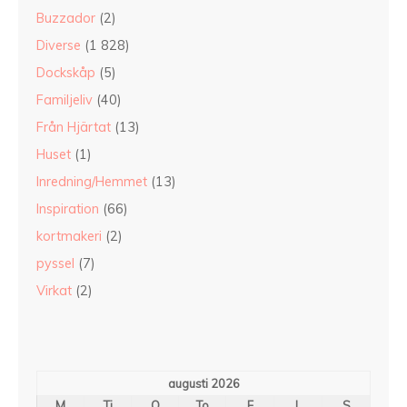
Buzzador
(2)
Diverse
(1 828)
Dockskåp
(5)
Familjeliv
(40)
Från Hjärtat
(13)
Huset
(1)
Inredning/Hemmet
(13)
Inspiration
(66)
kortmakeri
(2)
pyssel
(7)
Virkat
(2)
augusti 2026
M
Ti
O
To
F
L
S