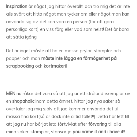
Inspiration
är något jag hittar överallt! och tro mig det är inte
alls svårt att hitta något man tycker om eller något man kan
använda sig av, det kan vara en person (för att göra
personliga kort) en viss färg eller vad som helst! Det är bara
att sätta igång.
Det är inget måste att ha en massa prylar, stämplar och
papper och man
måste inte lägga en förmögenhet
på
scrapbooking
och
kortmakeri!
……..
MEN
nu råkar det vara så att jag är ett stråland exemplar av
en
shopaholic
inom detta ämnet, hittar jag nya saker så
övertalar jag mig själv att jag kommer använda det till
massa fina kort(så är dock inte alltid fallet!!) Detta har lett till
att jag nu har börjat leta förtvivlat efter
förvaring
till alla
mina saker, stämplar, stansar ja
you name it and i have it!!