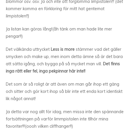
blommor osv. osv. Ja och inte att förglömma limpistolen!!! (det
kommer komma en förklaring för mitt hat gentemot
limpistolen!!)
Ja listan kan göras lång!(åh tänk om man hade lite mer
pengar!!)
Det välkända uttrycket
Less is more
stämmer vad det gäller
smycken och make up, men inom detta ämne så är det bara
att sätta igång, och bygga på så mycket man vill.
Det finns
inga rätt eller fel, inga pekpinnar här inte!!
Det som är så roligt är att även om man går ihop ett gäng
och sitter och gör kort ihop så blir inte ett enda kort identiskt
lik något annat!
Ja detta var nog allt för idag, men missa inte den spännande
fortsättningen på varför limmpistolen inte tllhör mina
favoriter!!!(oooh vilken cliffhanger!!)