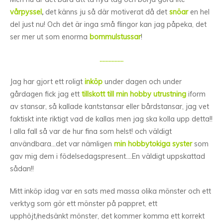
vårpyssel
,
det känns ju så där motiverat då det
snöar
en hel
del just nu! Och det är inga små flingor kan jag påpeka, det
ser mer ut som enorma
bommulstussar
!
…………….
Jag har gjort ett roligt
inköp
under dagen och under
gårdagen fick jag ett
tillskott
till
min
hobby
utrustning
iform
av stansar, så kallade kantstansar eller bårdstansar, jag vet
faktiskt inte riktigt vad de kallas men jag ska kolla upp detta!!
I alla fall så var de hur fina som helst! och väldigt
användbara…det var nämligen
min
hobbytokiga
syster
som
gav mig dem i födelsedagspresent….En väldigt uppskattad
sådan!!
Mitt inköp idag var en sats med massa olika mönster och ett
verktyg som gör ett mönster på pappret, ett
upphöjt/nedsänkt mönster, det kommer komma ett korrekt