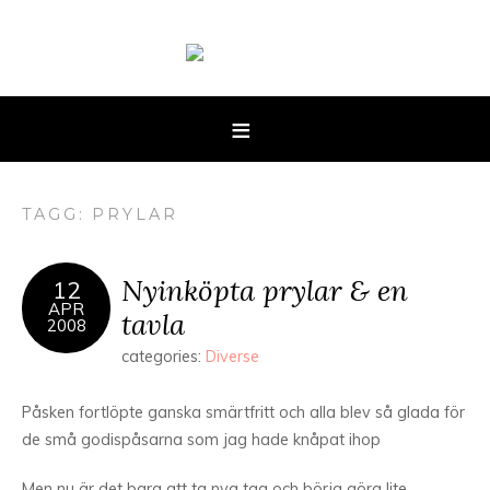
TAGG: PRYLAR
Nyinköpta prylar & en
12
APR
tavla
2008
categories:
Diverse
Påsken fortlöpte ganska smärtfritt och alla blev så glada för
de små godispåsarna som jag hade knåpat ihop
Men nu är det bara att ta nya tag och börja göra lite