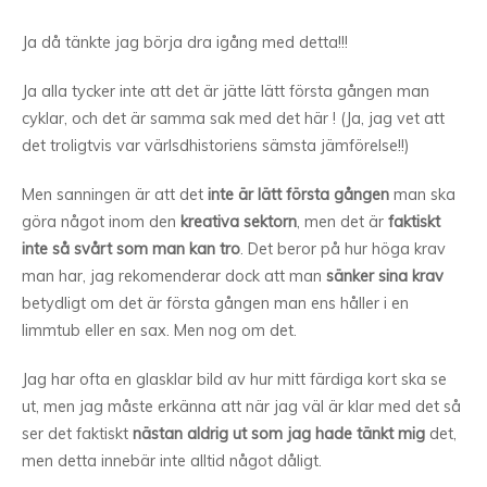
Ja då tänkte jag börja dra igång med detta!!!
Ja alla tycker inte att det är jätte lätt första gången man
cyklar, och det är samma sak med det här ! (Ja, jag vet att
det troligtvis var värlsdhistoriens sämsta jämförelse!!)
Men sanningen är att det
inte är lätt första gången
man ska
göra något inom den
kreativa sektorn
, men det är
faktiskt
inte så svårt som man kan tro
. Det beror på hur höga krav
man har, jag rekomenderar dock att man
sänker sina krav
betydligt om det är första gången man ens håller i en
limmtub eller en sax. Men nog om det.
Jag har ofta en glasklar bild av hur mitt färdiga kort ska se
ut, men jag måste erkänna att när jag väl är klar med det så
ser det faktiskt
nästan aldrig ut som jag hade tänkt mig
det,
men detta innebär inte alltid något dåligt.