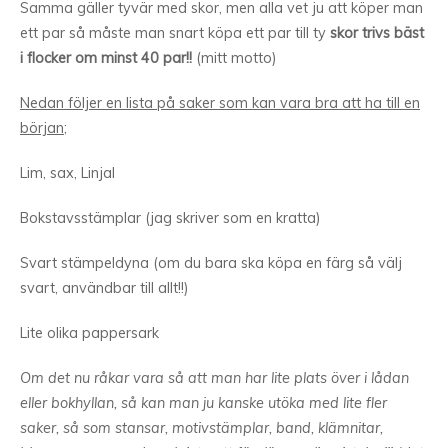
Samma gäller tyvär med skor, men alla vet ju att köper man
ett par så måste man snart köpa ett par till ty
skor trivs bäst
i flocker om minst 40 par!!
(mitt motto)
Nedan följer en lista på saker som kan vara bra att ha till en
början
;
Lim, sax, Linjal
Bokstavsstämplar (jag skriver som en kratta)
Svart stämpeldyna (om du bara ska köpa en färg så välj
svart, användbar till allt!!)
Lite olika pappersark
Om det nu råkar vara så att man har lite plats över i lådan
eller bokhyllan, så kan man ju kanske utöka med lite fler
saker, så som stansar, motivstämplar, band, klämnitar,