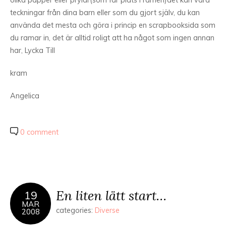
olika papper eller prylar(som får plats i ramen)det kan vara
teckningar från dina barn eller som du gjort själv, du kan
använda det mesta och göra i princip en scrapbooksida som
du ramar in, det är alltid roligt att ha något som ingen annan
har, Lycka Till
kram
Angelica
0 comment
En liten lätt start…
19
MAR
categories:
Diverse
2008