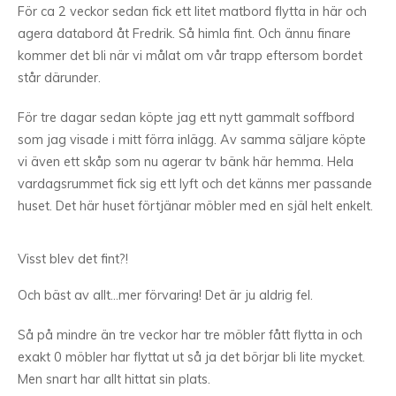
För ca 2 veckor sedan fick ett litet matbord flytta in här och
agera databord åt Fredrik. Så himla fint. Och ännu finare
kommer det bli när vi målat om vår trapp eftersom bordet
står därunder.
För tre dagar sedan köpte jag ett nytt gammalt soffbord
som jag visade i mitt förra inlägg. Av samma säljare köpte
vi även ett skåp som nu agerar tv bänk här hemma. Hela
vardagsrummet fick sig ett lyft och det känns mer passande
huset. Det här huset förtjänar möbler med en själ helt enkelt.
Visst blev det fint?!
Och bäst av allt…mer förvaring! Det är ju aldrig fel.
Så på mindre än tre veckor har tre möbler fått flytta in och
exakt 0 möbler har flyttat ut så ja det börjar bli lite mycket.
Men snart har allt hittat sin plats.