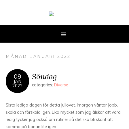
MÅNAD: JANUARI 2022
Söndag
09
JAN
categories:
Diverse
2022
Sista lediga dagen för detta jullovet. Imorgon väntar jobb,
skola och förskola igen. Lika mycket som jag älskar att vara
ledig tycker jag också om rutiner så det ska bli skönt att
komma på banan lite igen.