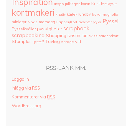
Inspiration
Kort
inspo
kanin
julklappar
kort layout
kortmakeri
lundby
kärlek
lycka
magnolia
kreativ
Pyssel
miniatyr
morsdag
Mode
Papper/Kort
presenter
prylar
scrapbook
pyssligheter
Pysselkvällar
scrapbooking
Shopping
sirismulan
skiss
studentkort
Stämplar
Tävling
vitt
vintage
Tjejträff
RSS-LÄNK MM.
Logga in
Inlägg via
RSS
Kommentarer via
RSS
WordPress.org