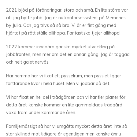
2021 bjöd på förändringar, stora och små. En lite större var
att jag bytte jobb. Jag är nu kontorsassistent på Memories
by Julia. Och jag trivs så så bra. Vi är er fint gäng med
hjärtat på rätt ställe allihopa. Fantastiska tjejer allihopa!
2022 kommer innebära ganska mycket utveckling på
jobbfronten, men mer om det en annan gång. Jag är taggad!
och helt galet nervös.
Här hemma har vi fixat ett pysselrum, men pysslet ligger
fortfarande kvar i hela huset. Men vi jobbar på det.
Vi har fixat en hel del i trädgården och vi har fler planer för
detta året. kanske kommer en lite gammaldags trädgård
växa fram under kommande åren.
Familjemässigt så har vi umgåtts mycket detta året, inte så
stor skillnad mot tidigare år egentligen men kanske ännu