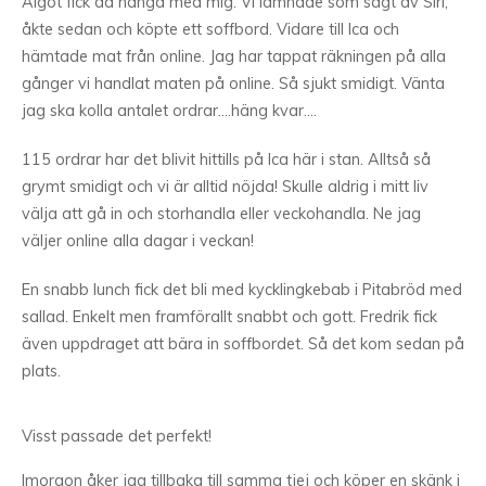
Algot fick då hänga med mig. Vi lämnade som sagt av Siri,
åkte sedan och köpte ett soffbord. Vidare till Ica och
hämtade mat från online. Jag har tappat räkningen på alla
gånger vi handlat maten på online. Så sjukt smidigt. Vänta
jag ska kolla antalet ordrar….häng kvar….
115 ordrar har det blivit hittills på Ica här i stan. Alltså så
grymt smidigt och vi är alltid nöjda! Skulle aldrig i mitt liv
välja att gå in och storhandla eller veckohandla. Ne jag
väljer online alla dagar i veckan!
En snabb lunch fick det bli med kycklingkebab i Pitabröd med
sallad. Enkelt men framförallt snabbt och gott. Fredrik fick
även uppdraget att bära in soffbordet. Så det kom sedan på
plats.
Visst passade det perfekt!
Imorgon åker jag tillbaka till samma tjej och köper en skänk i