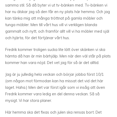
samma stil. Så då byter vi ut tv-bänken med. Tv-bänken vi
har nu älskar jag så den får en ny plats här hemma. Och jag
kan tänka mig att många tröttnat på gamla möbler och
tunga möbler. Men till vårt hus vill vi verkligen blanda
gammalt och nytt, och framför allt vill vi ha möbler med själ
och hjärta, för det förtjänar vårt hus.
Fredrik kommer troligen sucka lite lätt över skänken vi ska
hämta då han är min bärhjälp. Men när den väl står på plats
kommer han vara nöjd. Det vet jag för så är det alltid.
Jag är ju julledig hela veckan och börjar jobba först 10/1
(om någon mot förmodan kan ha missat det vid det här
laget. Haha.) Men det var först igår som vi insåg att även
Fredrik kommer vara ledig en del denna veckan. Så så
mysigt. Vi har stora planer.
Här hemma ska det fixas och julen ska rensas bort. Det