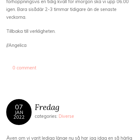
förhoppningsvis en tidig kväll för imorgon ska vi upp 06.00
igen. Bara sisådär 2-3 timmar tidigare än de senaste
veckorna.
Tillbaka till verkligheten.
//Angelica
0 comment
Fredag
07
JAN
categories:
Diverse
2022
Även om vi varit lediga länge nu så har jag idag en så härlig