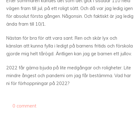
Efter sommaren kändes det som det gick i sisådär 110 hela
vägen fram till jul, på ett roligt sätt. Och då var jag ledig igen
för absolut första gången. Någonsin. Och faktiskt är jag ledig
ända fram till 10/1.
Nästan för bra för att vara sant. Ren och skär lyx och
känslan att kunna fylla i ledigt på barnens fritids och förskola
gjorde mig helt tårögd. Äntligen kan jag ge barnen ett jullov.
2022 får gärna bjuda på lite medgångar och roligheter. Lite
mindre ångest och pandemi om jag får bestämma. Vad har
ni för förhoppningar på 2022?
0 comment