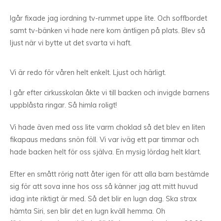
Igår fixade jag iordning tv-rummet uppe lite. Och soffbordet
samt tv-bänken vi hade nere kom äntligen på plats. Blev så
ljust när vi bytte ut det svarta vi haft.
Vi är redo för våren helt enkelt. Ljust och härligt.
I går efter cirkusskolan åkte vi till backen och invigde barnens
uppblåsta ringar. Så himla roligt!
Vi hade även med oss lite varm choklad så det blev en liten
fikapaus medans snön föll. Vi var iväg ett par timmar och
hade backen helt för oss själva. En mysig lördag helt klart.
Efter en smått rörig natt åter igen för att alla barn bestämde
sig för att sova inne hos oss så känner jag att mitt huvud
idag inte riktigt är med. Så det blir en lugn dag. Ska strax
hämta Siri, sen blir det en lugn kväll hemma. Oh