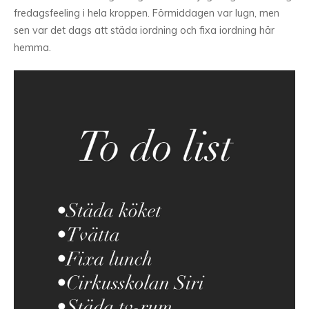
fredagsfeeling i hela kroppen. Förmiddagen var lugn, men
sen var det dags att städa iordning och fixa iordning här
hemma.