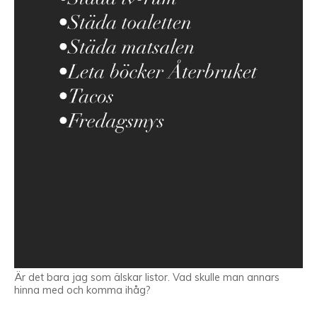
Är det bara jag som älskar listor. Vad skulle man annars
hinna med och komma ihåg?