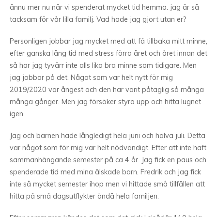
ännu mer nu när vi spenderat mycket tid hemma. jag är så
tacksam för vår lilla familj. Vad hade jag gjort utan er?
Personligen jobbar jag mycket med att få tillbaka mitt minne,
efter ganska lång tid med stress förra året och året innan det
så har jag tyvärr inte alls lika bra minne som tidigare. Men
jag jobbar på det. Något som var helt nytt för mig
2019/2020 var ångest och den har varit påtaglig så många
många gånger. Men jag försöker styra upp och hitta lugnet
igen.
Jag och barnen hade långledigt hela juni och halva juli. Detta
var något som för mig var helt nödvändigt. Efter att inte haft
sammanhängande semester på ca 4 år. Jag fick en paus och
spenderade tid med mina älskade barn. Fredrik och jag fick
inte så mycket semester ihop men vi hittade små tillfällen att
hitta på små dagsutflykter ändå hela familjen.