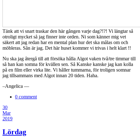
Tänk att vi snart traskar den här gången varje dag?!?! Vi längtar så
otroligt mycket så jag finner inte orden. Ni som känner mig vet
säkert att jag redan har en mental plan hur det ska målas om och
möbleras. Sån är jag. Det här huset kommer vi trivas i helt klart !!
Nu ska jag återgå till att försöka hålla Algot vaken två/tre timmar till
så han kan somna för kvällen sen. Så Kanske kanske jag kan kolla
på en film eller virka lite. Vi håller tummarna, för troligen somnar
jag tillsammans med Algot innan 20 tiden. Haha.
–Angelica —
0 comment
30
Mar
2019
Lördag