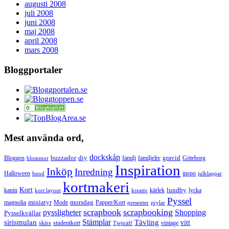
augusti 2008
juli 2008
juni 2008
maj 2008
april 2008
mars 2008
Bloggportaler
Mest använda ord,
dockskåp
buzzador
diy
gravid
Bloggen
familj
familjeliv
Göteborg
blommor
Inspiration
Inköp
Inredning
Halloween
inspo
hund
julklappar
kortmakeri
Kort
lundby
kanin
kärlek
lycka
kort layout
kreativ
Pyssel
miniatyr
morsdag
magnolia
Mode
Papper/Kort
presenter
prylar
scrapbook
scrapbooking
pyssligheter
Shopping
Pysselkvällar
Stämplar
sirismulan
Tävling
vitt
skiss
studentkort
vintage
Tjejträff