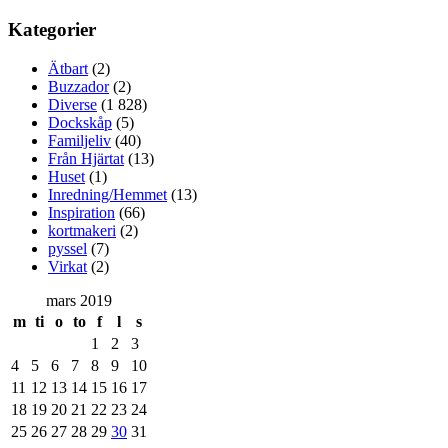
Kategorier
Ätbart
(2)
Buzzador
(2)
Diverse
(1 828)
Dockskåp
(5)
Familjeliv
(40)
Från Hjärtat
(13)
Huset
(1)
Inredning/Hemmet
(13)
Inspiration
(66)
kortmakeri
(2)
pyssel
(7)
Virkat
(2)
mars 2019
m
ti
o
to
f
l
s
1
2
3
4
5
6
7
8
9
10
11
12
13
14
15
16
17
18
19
20
21
22
23
24
25
26
27
28
29
30
31