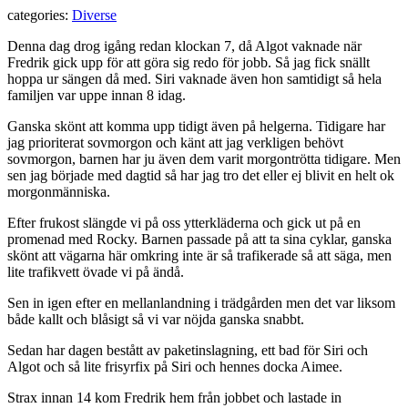
categories:
Diverse
Denna dag drog igång redan klockan 7, då Algot vaknade när
Fredrik gick upp för att göra sig redo för jobb. Så jag fick snällt
hoppa ur sängen då med. Siri vaknade även hon samtidigt så hela
familjen var uppe innan 8 idag.
Ganska skönt att komma upp tidigt även på helgerna. Tidigare har
jag prioriterat sovmorgon och känt att jag verkligen behövt
sovmorgon, barnen har ju även dem varit morgontrötta tidigare. Men
sen jag började med dagtid så har jag tro det eller ej blivit en helt ok
morgonmänniska.
Efter frukost slängde vi på oss ytterkläderna och gick ut på en
promenad med Rocky. Barnen passade på att ta sina cyklar, ganska
skönt att vägarna här omkring inte är så trafikerade så att säga, men
lite trafikvett övade vi på ändå.
Sen in igen efter en mellanlandning i trädgården men det var liksom
både kallt och blåsigt så vi var nöjda ganska snabbt.
Sedan har dagen bestått av paketinslagning, ett bad för Siri och
Algot och så lite frisyrfix på Siri och hennes docka Aimee.
Strax innan 14 kom Fredrik hem från jobbet och lastade in