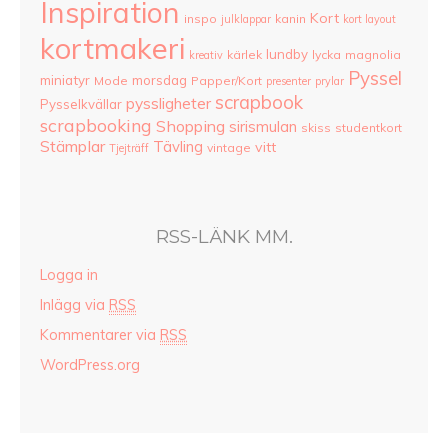
Inspiration
Kort
inspo
kanin
julklappar
kort layout
kortmakeri
lundby
kärlek
lycka
magnolia
kreativ
Pyssel
miniatyr
morsdag
Mode
Papper/Kort
presenter
prylar
scrapbook
pyssligheter
Pysselkvällar
scrapbooking
Shopping
sirismulan
skiss
studentkort
Stämplar
Tävling
vitt
vintage
Tjejträff
RSS-LÄNK MM.
Logga in
Inlägg via
RSS
Kommentarer via
RSS
WordPress.org