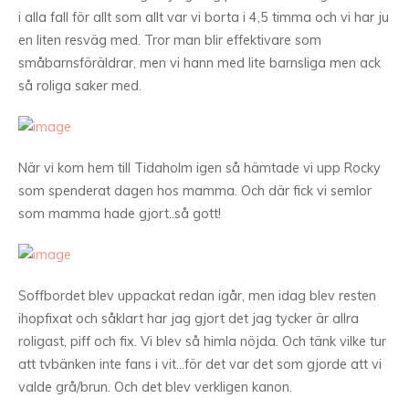
i alla fall för allt som allt var vi borta i 4,5 timma och vi har ju
en liten resväg med. Tror man blir effektivare som
småbarnsföräldrar, men vi hann med lite barnsliga men ack
så roliga saker med.
När vi kom hem till Tidaholm igen så hämtade vi upp Rocky
som spenderat dagen hos mamma. Och där fick vi semlor
som mamma hade gjort..så gott!
Soffbordet blev uppackat redan igår, men idag blev resten
ihopfixat och såklart har jag gjort det jag tycker är allra
roligast, piff och fix. Vi blev så himla nöjda. Och tänk vilke tur
att tvbänken inte fans i vit…för det var det som gjorde att vi
valde grå/brun. Och det blev verkligen kanon.