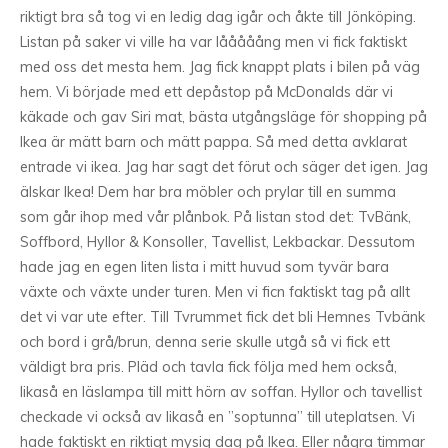
riktigt bra så tog vi en ledig dag igår och åkte till Jönköping.
Listan på saker vi ville ha var lååååång men vi fick faktiskt
med oss det mesta hem. Jag fick knappt plats i bilen på väg
hem. Vi började med ett depåstop på McDonalds där vi
käkade och gav Siri mat, bästa utgångsläge för shopping på
Ikea är mätt barn och mätt pappa. Så med detta avklarat
entrade vi ikea. Jag har sagt det förut och säger det igen. Jag
älskar Ikea! Dem har bra möbler och prylar till en summa
som går ihop med vår plånbok. På listan stod det: TvBänk,
Soffbord, Hyllor & Konsoller, Tavellist, Lekbackar. Dessutom
hade jag en egen liten lista i mitt huvud som tyvär bara
växte och växte under turen. Men vi ficn faktiskt tag på allt
det vi var ute efter. Till Tvrummet fick det bli Hemnes Tvbänk
och bord i grå/brun, denna serie skulle utgå så vi fick ett
väldigt bra pris. Pläd och tavla fick följa med hem också,
likaså en läslampa till mitt hörn av soffan. Hyllor och tavellist
checkade vi också av likaså en ”soptunna” till uteplatsen. Vi
hade faktiskt en riktigt mysig dag på Ikea. Eller några timmar