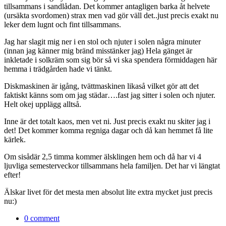
tillsammans i sandlådan. Det kommer antagligen barka åt helvete
(ursäkta svordomen) strax men vad gör väll det..just precis exakt nu
leker dem lugnt och fint tillsammans.
Jag har slagit mig ner i en stol och njuter i solen några minuter
(innan jag känner mig bränd misstänker jag) Hela gänget är
inkletade i solkräm som sig bör så vi ska spendera förmiddagen här
hemma i trädgården hade vi tänkt.
Diskmaskinen är igång, tvättmaskinen likaså vilket gör att det
faktiskt känns som om jag städar….fast jag sitter i solen och njuter.
Helt okej upplägg alltså.
Inne är det totalt kaos, men vet ni. Just precis exakt nu skiter jag i
det! Det kommer komma regniga dagar och då kan hemmet få lite
kärlek.
Om sisådär 2,5 timma kommer älsklingen hem och då har vi 4
ljuvliga semesterveckor tillsammans hela familjen. Det har vi längtat
efter!
Älskar livet för det mesta men absolut lite extra mycket just precis
nu:)
0 comment