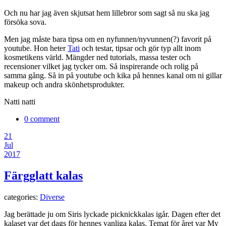
Och nu har jag även skjutsat hem lillebror som sagt så nu ska jag
försöka sova.
Men jag måste bara tipsa om en nyfunnen/nyvunnen(?) favorit på
youtube. Hon heter
Tati
och testar, tipsar och gör typ allt inom
kosmetikens värld. Mängder ned tutorials, massa tester och
recensioner vilket jag tycker om. Så inspirerande och rolig på
samma gång. Så in på youtube och kika på hennes kanal om ni gillar
makeup och andra skönhetsprodukter.
Natti natti
0 comment
21
Jul
2017
Färgglatt kalas
categories:
Diverse
Jag berättade ju om Siris lyckade picknickkalas igår. Dagen efter det
kalaset var det dags för hennes vanliga kalas. Temat för året var My