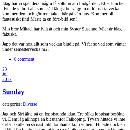
Idag har vi spenderat några få soltimmar i trädgården. Efter lunchen
flyttade vi bort allt som stått längst husvägg m.m för nästa vecka
kommer dem och gör rent taken här på vårt hus. Kommer bli
fantastiskt fint! Måste ta en före-bild sen!
Min bror Mikael har fyllt åt och min Syster Susanne fyller år idag
faktiskt.
Japp det var nog allt som veckan bjudit på. Vi får se vad som väntar
under semestervecka nr2.
0 comment
23
Jul
2017
Sunday
categories:
Diverse
Jag och Siri åkte på en loppisrunda idag. Tre olika loppisar besökte
vi. Dem låg allihopa en bit utanför Falköping. Tyvärr hittade vi inte
det vi skulle ha så näst intill tomhänta kom vi hem. Hittade dock en
väldigt fin hatthylla som ni kan se på bilden nedan, men tyckte inte