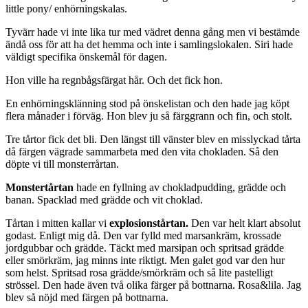
little pony/ enhörningskalas.
Tyvärr hade vi inte lika tur med vädret denna gång men vi bestämde
ändå oss för att ha det hemma och inte i samlingslokalen. Siri hade
väldigt specifika önskemål för dagen.
Hon ville ha regnbågsfärgat hår. Och det fick hon.
En enhörningsklänning stod på önskelistan och den hade jag köpt
flera månader i förväg. Hon blev ju så färggrann och fin, och stolt.
Tre tårtor fick det bli. Den längst till vänster blev en misslyckad tårta
då färgen vägrade sammarbeta med den vita chokladen. Så den
döpte vi till monsterrårtan.
Monstertårtan
hade en fyllning av chokladpudding, grädde och
banan. Spacklad med grädde och vit choklad.
Tårtan i mitten kallar vi
explosionstårtan.
Den var helt klart absolut
godast. Enligt mig då. Den var fylld med marsankräm, krossade
jordgubbar och grädde. Täckt med marsipan och spritsad grädde
eller smörkräm, jag minns inte riktigt. Men galet god var den hur
som helst.
Spritsad rosa grädde/smörkräm och så lite pastelligt
strössel.
Den hade även två olika färger på bottnarna. Rosa&lila. Jag
blev så nöjd med färgen på bottnarna.