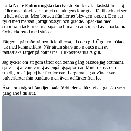
Tårta Nr tre
Enhörningstårtan
tyckte Siri blev fantastiskt fin. Jag
håller med..dock var hornet en aningens klurigt att få till och det ser
ju helt galet ut. Men bortsett från hornet blev den toppen. Den var
fylld med marsan, jordgubbssylt och grädde. Spacklad med
smörkräm täckt med marsipan och manen är spritsad av smörkräm.
Och dekorerad med strössel.
Färgerna på smörkrämen fick bli rosa, lila och gul.
Ögonen målade
jag med karamellfärg.
När tårtan skars upp möttes man av
fantastiska färger på bottnarna. Turkos/rosa/lila & gul.
Jag tycker om att göra tårtor och denna gång bakade jag bottnarna
själv. Jag använde mig av engångspajformar. Mindre disk och
smidigare då jag ej har fler formar. Färgerna jag använde var
pulverfärger från panduro men även gelfärger från Ica.
Även om några i familjen hade förhinder så blev vi ett ganska stort
gäng ändå till slut.