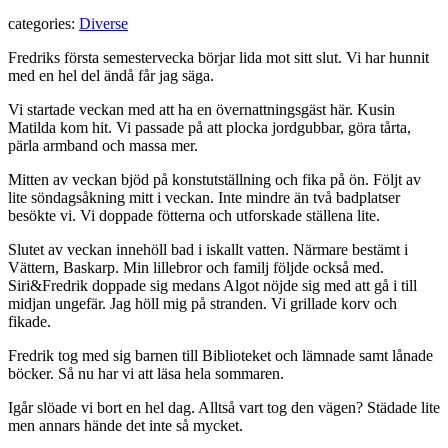
categories:
Diverse
Fredriks första semestervecka börjar lida mot sitt slut. Vi har hunnit
med en hel del ändå får jag säga.
Vi startade veckan med att ha en övernattningsgäst här. Kusin
Matilda kom hit. Vi passade på att plocka jordgubbar, göra tårta,
pärla armband och massa mer.
Mitten av veckan bjöd på konstutställning och fika på ön. Följt av
lite söndagsåkning mitt i veckan. Inte mindre än två badplatser
besökte vi. Vi doppade fötterna och utforskade ställena lite.
Slutet av veckan innehöll bad i iskallt vatten. Närmare bestämt i
Vättern, Baskarp. Min lillebror och familj följde också med.
Siri&Fredrik doppade sig medans Algot nöjde sig med att gå i till
midjan ungefär. Jag höll mig på stranden. Vi grillade korv och
fikade.
Fredrik tog med sig barnen till Biblioteket och lämnade samt lånade
böcker. Så nu har vi att läsa hela sommaren.
Igår slöade vi bort en hel dag. Alltså vart tog den vägen? Städade lite
men annars hände det inte så mycket.