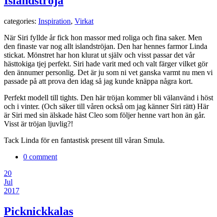
Islandströja
categories:
Inspiration
,
Virkat
När Siri fyllde år fick hon massor med roliga och fina saker. Men
den finaste var nog allt islandströjan. Den har hennes farmor Linda
stickat. Mönstret har hon klurat ut själv och visst passar det vår
hästtokiga tjej perfekt. Siri hade varit med och valt färger vilket gör
den ännumer personlig. Det är ju som ni vet ganska varmt nu men vi
passade på att prova den idag så jag kunde knäppa några kort.
Perfekt modell till tights. Den här tröjan kommer bli välanvänd i höst
och i vinter. (Och säker till våren också om jag känner Siri rätt)
Här
är Siri med sin älskade häst Cleo som följer henne vart hon än går.
Visst är tröjan ljuvlig?!
Tack Linda för en fantastisk present till våran Smula.
0 comment
20
Jul
2017
Picknickkalas