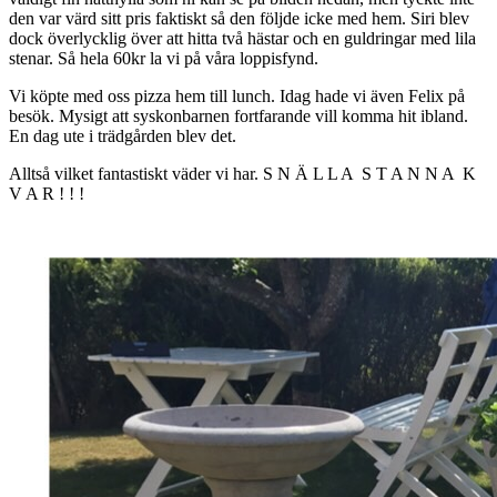
den var värd sitt pris faktiskt så den följde icke med hem. Siri blev
dock överlycklig över att hitta två hästar och en guldringar med lila
stenar. Så hela 60kr la vi på våra loppisfynd.
Vi köpte med oss pizza hem till lunch. Idag hade vi även Felix på
besök. Mysigt att syskonbarnen fortfarande vill komma hit ibland.
En dag ute i trädgården blev det.
Alltså vilket fantastiskt väder vi har. S N Ä L L A S T A N N A K
V A R ! ! !