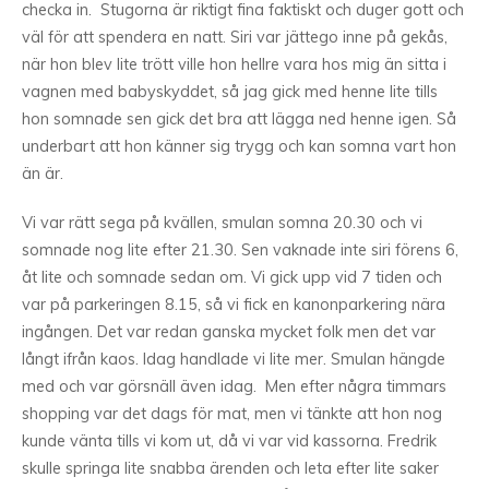
checka in. Stugorna är riktigt fina faktiskt och duger gott och
väl för att spendera en natt. Siri var jättego inne på gekås,
när hon blev lite trött ville hon hellre vara hos mig än sitta i
vagnen med babyskyddet, så jag gick med henne lite tills
hon somnade sen gick det bra att lägga ned henne igen. Så
underbart att hon känner sig trygg och kan somna vart hon
än är.
Vi var rätt sega på kvällen, smulan somna 20.30 och vi
somnade nog lite efter 21.30. Sen vaknade inte siri förens 6,
åt lite och somnade sedan om. Vi gick upp vid 7 tiden och
var på parkeringen 8.15, så vi fick en kanonparkering nära
ingången. Det var redan ganska mycket folk men det var
långt ifrån kaos. Idag handlade vi lite mer. Smulan hängde
med och var görsnäll även idag. Men efter några timmars
shopping var det dags för mat, men vi tänkte att hon nog
kunde vänta tills vi kom ut, då vi var vid kassorna. Fredrik
skulle springa lite snabba ärenden och leta efter lite saker