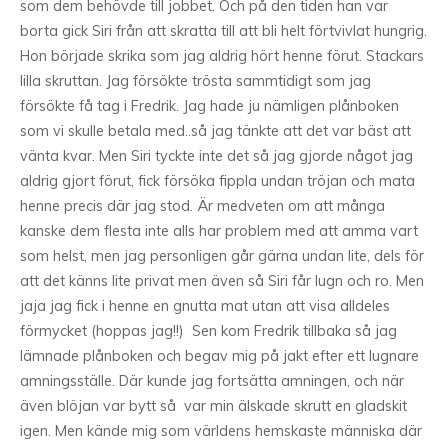
som dem behövde till jobbet. Och på den tiden han var
borta gick Siri från att skratta till att bli helt förtvivlat hungrig.
Hon började skrika som jag aldrig hört henne förut. Stackars
lilla skruttan. Jag försökte trösta sammtidigt som jag
försökte få tag i Fredrik. Jag hade ju nämligen plånboken
som vi skulle betala med..så jag tänkte att det var bäst att
vänta kvar. Men Siri tyckte inte det så jag gjorde något jag
aldrig gjort förut, fick försöka fippla undan tröjan och mata
henne precis där jag stod. Är medveten om att många
kanske dem flesta inte alls har problem med att amma vart
som helst, men jag personligen går gärna undan lite, dels för
att det känns lite privat men även så Siri får lugn och ro. Men
jaja jag fick i henne en gnutta mat utan att visa alldeles
förmycket (hoppas jag!!) Sen kom Fredrik tillbaka så jag
lämnade plånboken och begav mig på jakt efter ett lugnare
amningsställe. Där kunde jag fortsätta amningen, och när
även blöjan var bytt så var min älskade skrutt en gladskit
igen. Men kände mig som världens hemskaste människa där