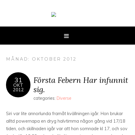
MÅNAD: OKTOBER 2012
Första Febern Har infunnit
31
OKT
sig.
2012
categories:
Diverse
Siri var lite annorlunda framåt kvällningen igår. Hon brukar
alltd powernapa en dryg halvtimma någon gång vid 17/18
tiden, och skillnaden igår var att hon somnade kl 17, och sov