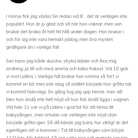
I morse fick jag väcka Siri redan vid 8… det är verkligen inte
populärt. Hon är ju glad och så när hon vaknar..men sen
brukar det braka åt helt fel håll under dagen. Hon brukar i
och för sig inte vara hemskt jobbig..men bra mycket
gnälligare än i vanliga fall.
Sen hann jag både duscha, stryka kläder och fixa mig
iordning..ja till och med amma och käka frukost. Vid 10 gick
vi mot Lidéns, i Vanliga fall brukar hon somna så fort vi
kommit en bit..men inte idag så istället började hon gråta när
vi kommit halvvägs. En gång tog jag upp henne, men då
blev hon ändå inte helt nöjd så hon fick ändå ligga i vagnen.
Vid halv 11 var vi på Lidéns i god tid för att hinna till
babysången…men smulan var verkligen inte nöjd utan
började gråta igen. Så då kände jag bara, hur viktigt är det
egentligen att vi kommer i Tid till babysången som börjar