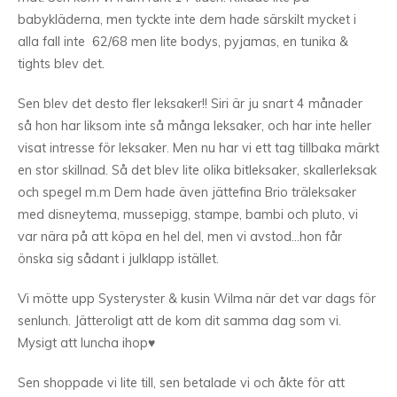
babykläderna, men tyckte inte dem hade särskilt mycket i
alla fall inte 62/68 men lite bodys, pyjamas, en tunika &
tights blev det.
Sen blev det desto fler leksaker!! Siri är ju snart 4 månader
så hon har liksom inte så många leksaker, och har inte heller
visat intresse för leksaker. Men nu har vi ett tag tillbaka märkt
en stor skillnad. Så det blev lite olika bitleksaker, skallerleksak
och spegel m.m Dem hade även jättefina Brio träleksaker
med disneytema, mussepigg, stampe, bambi och pluto, vi
var nära på att köpa en hel del, men vi avstod…hon får
önska sig sådant i julklapp istället.
Vi mötte upp Systeryster & kusin Wilma när det var dags för
senlunch. Jätteroligt att de kom dit samma dag som vi.
Mysigt att luncha ihop♥
Sen shoppade vi lite till, sen betalade vi och åkte för att