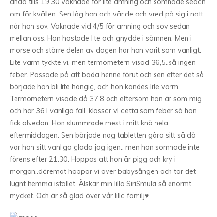
ända tills 19.30 vaknade för lite amning och somnade sedan
om för kvällen. Sen låg hon och vände och vred på sig i natt
när hon sov. Vaknade vid 4/5 för amning och sov sedan
mellan oss. Hon hostade lite och gnydde i sömnen. Men i
morse och större delen av dagen har hon varit som vanligt.
Lite varm tyckte vi, men termometern visad 36,5..så ingen
feber. Passade på att bada henne förut och sen efter det så
började hon bli lite hängig, och hon kändes lite varm.
Termometern visade då 37.8 och eftersom hon är som mig
och har 36 i vanliga fall, klassar vi detta som feber så hon
fick alvedon. Hon slummrade mest i mitt knä hela
eftermiddagen. Sen började nog tabletten göra sitt så då
var hon sitt vanliga glada jag igen.. men hon somnade inte
förens efter 21.30. Hoppas att hon är pigg och kry i
morgon..däremot hoppar vi över babysången och tar det
lugnt hemma istället. Älskar min lilla SiriSmula så enormt
mycket. Och är så glad över vår lilla familj♥