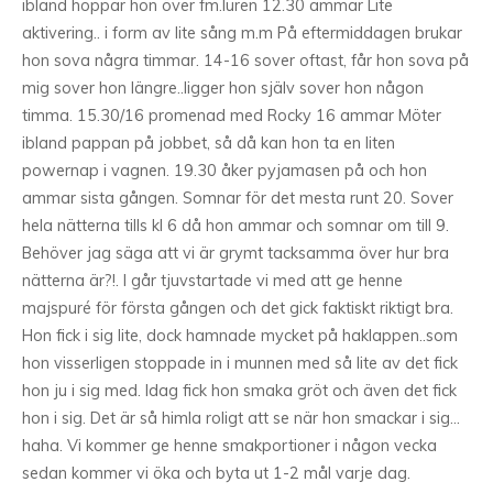
ibland hoppar hon över fm.luren 12.30 ammar Lite
aktivering.. i form av lite sång m.m På eftermiddagen brukar
hon sova några timmar. 14-16 sover oftast, får hon sova på
mig sover hon längre..ligger hon själv sover hon någon
timma. 15.30/16 promenad med Rocky 16 ammar Möter
ibland pappan på jobbet, så då kan hon ta en liten
powernap i vagnen. 19.30 åker pyjamasen på och hon
ammar sista gången. Somnar för det mesta runt 20. Sover
hela nätterna tills kl 6 då hon ammar och somnar om till 9.
Behöver jag säga att vi är grymt tacksamma över hur bra
nätterna är?!. I går tjuvstartade vi med att ge henne
majspuré för första gången och det gick faktiskt riktigt bra.
Hon fick i sig lite, dock hamnade mycket på haklappen..som
hon visserligen stoppade in i munnen med så lite av det fick
hon ju i sig med. Idag fick hon smaka gröt och även det fick
hon i sig. Det är så himla roligt att se när hon smackar i sig…
haha. Vi kommer ge henne smakportioner i någon vecka
sedan kommer vi öka och byta ut 1-2 mål varje dag.