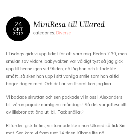
MiniResa till Ullared
24
OKT
categories:
Diverse
2012
I Tisdags gick vi upp tidigt för att vara mig. Redan 7.30, men
smulan sov vidare, babyvakten var väldigt tyst så jag gick
upp till henne igen vid 9tiden, då låg hon och tittade lite
smått…så sken hon upp i sitt vanliga smile som hon alltid
börjar dagen med. Och det är smittsamt kan jag liva.
Vi badade skruttan och sen packade vi in oss i Alexanders
bil, våran pajade nämligen i måndags!! Så det var jättesnällt
av lillebror att låna ut bil. Tack snälla♡
Bilfärden gick finfint, vi stannade lite innan Ullared så fick Siri
mat. Sen kom vi fram runt 14 tiden. Kikade lite på