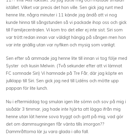
11?? Inte Alls faktiskt. Så jag satte mig och matade smulan
istället. Vilket var precis det hon ville. Sen gick jag runt med
henne lite, några minuter i 11 kände jag ändå att vi nog
kunde hinna till sångstunden så vi packade ihop oss och gick
till Familjecentralen. Vi kom tro det eller ej inte sist. Siri som
var trött redan innan var väldigt hängig på sången men hon
var inte gnällig utan var nyfiken och mysig som vanligt.
Sen efter så ammade jag henne lite till innan vi tog följe med
Syster och kusin Melwin. (Två sekunder efter att vi lämnat
FC somnade Siri) Vi hamnade på Tre Får, där jag köpte en
julklapp till Siri. Sen gick jag ned till Lidéns och mötte upp
pappan för lite lunch.
Nu i eftermiddag tog smulan igen lite sömn och sov på mig i
sisådär 3 timmar, jag hade inte hjärta att lägga ifrån mig
henne utan lät henne sova tryggt och gott på mig, vad gör
det om dammsugningen får vänta tills imorgon??
Dammråttorna lär ju vara glada i alla fall.