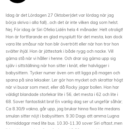
Idag är det Lördagen 27 Oktober(det var lördag när jag
börja skriva i alla fall)…och det är inte vilken dag som helst.
Nej. För idag är Siri Ofelia Lidén hela 4 månader. Helt otroligt!
Hon är fortfarande en glad mysplutt för det mesta, kan dock
vara lite småsur när hon blir övertrött eller när hon tror hon
svälter ihjäl. Hon är jättestark i både rygg och nacke. Vill
gärna stå när vi håller i henne. Och drar sig gärna upp sig
själv i sittställning när hon sitter i knät, eller halvligger i
babysittern. Tycker numer även om att ligga på magen och
spana på sina leksaker. Ler gör hon mycket och skrattar högt
när vi busar som mest, eller då Rocky jagar bollen. Hon har
väldigt blandade storlekar lite i 56, det mesta i 62 och lite i
68. Sover fantastiskt bra! En vanlig dag ser ut ungefär såhär;
Ca 8.30/9 vakna, går upp, jag brukar hinna fixa lite medans
smulan sitter nöjt i babysittern. 9.30 Dags att amma Lugna
förmiddagar med lite bus. 10.30-11.30 sover Siri oftast..men