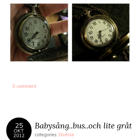
0 comment
Babysång..bus..och lite gråt
25
OKT
categories:
Diverse
2012