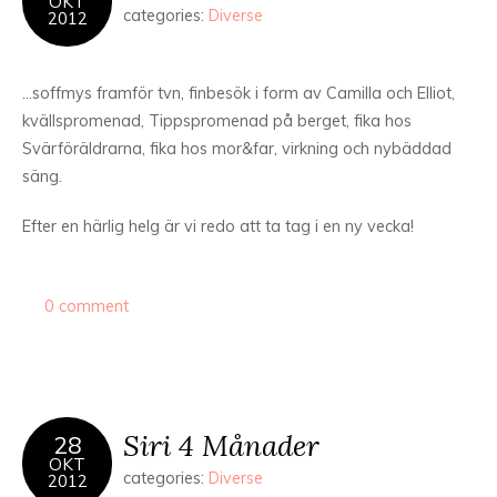
OKT
categories:
Diverse
2012
…soffmys framför tvn, finbesök i form av Camilla och Elliot,
kvällspromenad, Tippspromenad på berget, fika hos
Svärföräldrarna, fika hos mor&far, virkning och nybäddad
säng.
Efter en härlig helg är vi redo att ta tag i en ny vecka!
0 comment
Siri 4 Månader
28
OKT
categories:
Diverse
2012