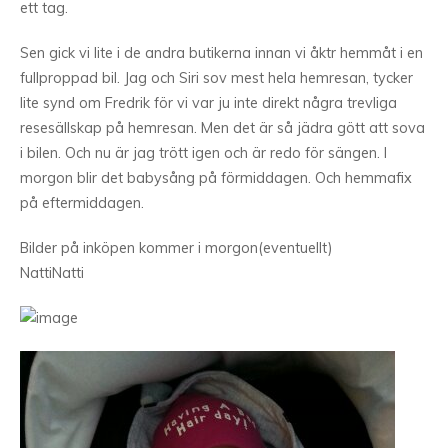
ett tag.
Sen gick vi lite i de andra butikerna innan vi åktr hemmåt i en
fullproppad bil. Jag och Siri sov mest hela hemresan, tycker
lite synd om Fredrik för vi var ju inte direkt några trevliga
resesällskap på hemresan. Men det är så jädra gött att sova
i bilen. Och nu är jag trött igen och är redo för sängen. I
morgon blir det babysång på förmiddagen. Och hemmafix
på eftermiddagen.
Bilder på inköpen kommer i morgon(eventuellt)
NattiNatti