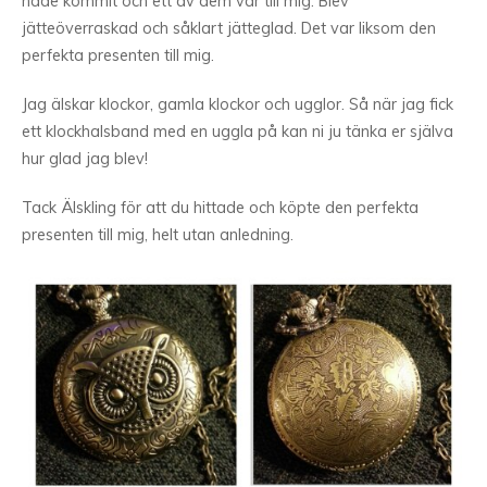
hade kommit och ett av dem var till mig. Blev
jätteöverraskad och såklart jätteglad. Det var liksom den
perfekta presenten till mig.
Jag älskar klockor, gamla klockor och ugglor. Så när jag fick
ett klockhalsband med en uggla på kan ni ju tänka er själva
hur glad jag blev!
Tack Älskling för att du hittade och köpte den perfekta
presenten till mig, helt utan anledning.