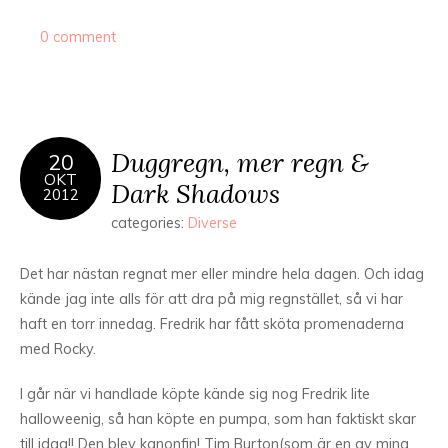
0 comment
Duggregn, mer regn &
20
OKT
Dark Shadows
2012
categories:
Diverse
Det har nästan regnat mer eller mindre hela dagen. Och idag
kände jag inte alls för att dra på mig regnstället, så vi har
haft en torr innedag. Fredrik har fått sköta promenaderna
med Rocky.
I går när vi handlade köpte kände sig nog Fredrik lite
halloweenig, så han köpte en pumpa, som han faktiskt skar
till idag!! Den blev kanonfin! Tim Burton(som är en av mina