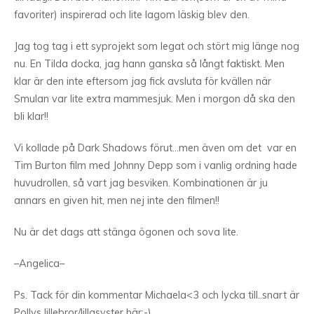
favoriter) inspirerad och lite lagom läskig blev den.
Jag tog tag i ett syprojekt som legat och stört mig länge nog
nu. En Tilda docka, jag hann ganska så långt faktiskt. Men
klar är den inte eftersom jag fick avsluta för kvällen när
Smulan var lite extra mammesjuk. Men i morgon då ska den
bli klar!!
Vi kollade på Dark Shadows förut…men även om det var en
Tim Burton film med Johnny Depp som i vanlig ordning hade
huvudrollen, så vart jag besviken. Kombinationen är ju
annars en given hit, men nej inte den filmen!!
Nu är det dags att stänga ögonen och sova lite.
–Angelica–
Ps. Tack för din kommentar Michaela<3 och lycka till..snart är
Pollys lillebror/lillasyster här:-)