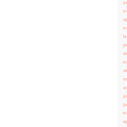
ju
m
ap
m
f
j
d
n
o
s
a
ju
ju
m
ap