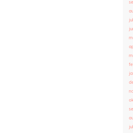
s
a
ju
ju
m
ap
m
f
j
d
n
o
s
a
ju