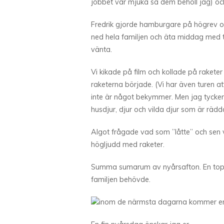
jobbet var mjuka så dem behöll jag) och 
Fredrik gjorde hamburgare på högrev och 
ned hela familjen och äta middag med tän
vänta.
Vi kikade på film och kollade på rakete
raketerna började. (Vi har även turen at
inte är något bekymmer. Men jag tycker 
husdjur, djur och vilda djur som är rädda
Algot frågade vad som ”låtte” och sen v
högljudd med raketer.
Summa sumarum av nyårsafton. En toppe
familjen behövde.
inom de närmsta dagarna kommer en år