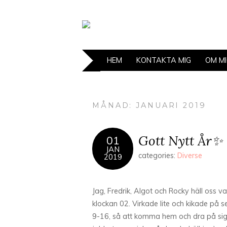
HEM
KONTAKTA MIG
OM M
MÅNAD: JANUARI 2019
Gott Nytt År✨
01
JAN
categories:
Diverse
2019
Jag, Fredrik, Algot och Rocky häll oss vak
klockan 02. Virkade lite och kikade på 
9-16, så att komma hem och dra på sig 