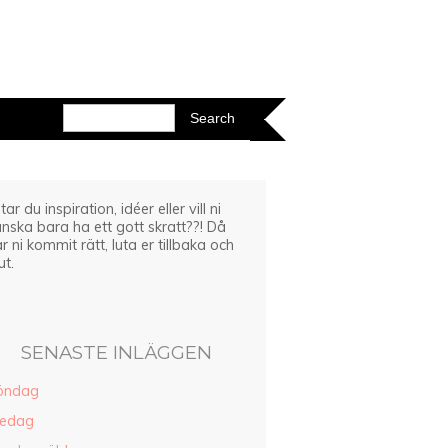
tar du inspiration, idéer eller vill ni
nska bara ha ett gott skratt??! Då
r ni kommit rätt, luta er tillbaka och
ut.
SENASTE INLÄGGEN
öndag
redag