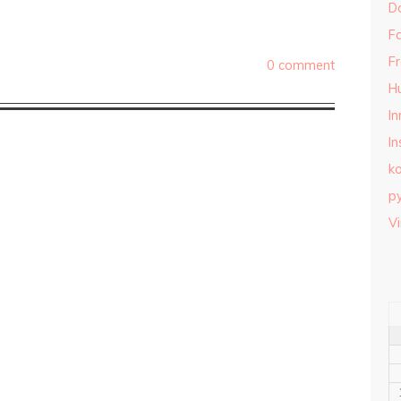
D
Fa
Fr
0 comment
H
I
In
k
py
Vi