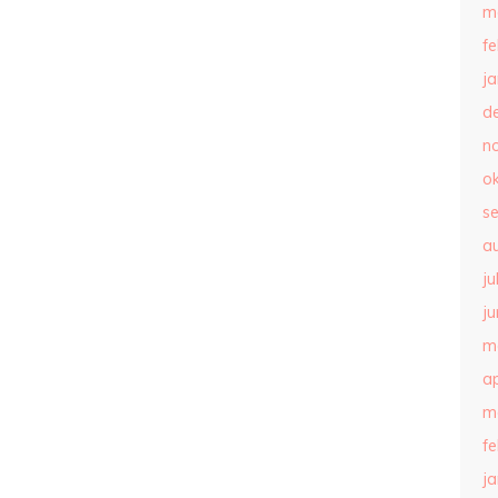
m
f
j
d
n
o
s
a
ju
ju
m
ap
m
f
j