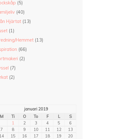
ockskåp
(5)
miljeliv
(40)
ån Hjärtat
(13)
uset
(1)
nredning/Hemmet
(13)
spiration
(66)
ortmakeri
(2)
ssel
(7)
rkat
(2)
januari 2019
M
Ti
O
To
F
L
S
1
2
3
4
5
6
7
8
9
10
11
12
13
14
15
16
17
18
19
20