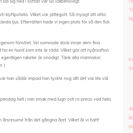
G
slå sig ned i soffan var så välbehövligt.
Ti
klyftpotatis. Vilket var jättegott. Så mysigt att sitta
Ny
da ljus. Efterrätten hade vi ingen plats för så den fick
r genom fönstret. Siri somnade dock innan dem fina
t ha en hund som inte är rädd. Vilket gör att nyårsafton
egentligen raketer är onödigt. Tänk alla människor,
K
. )
O
ar han sådär impad han tyckte nog allt det var lite väl
ndag helt i min smak med lugn och ro precis vad hela
Ä
B
sresumé från det gångna året. Vilket år vi haft!
Di