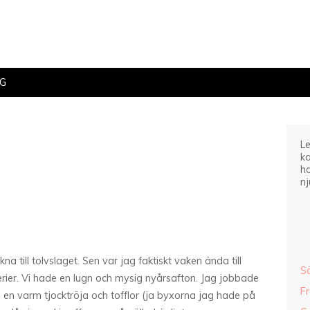
IG
Le
ka
ha
nj
na till tolvslaget. Sen var jag faktiskt vaken ända till
S
serier. Vi hade en lugn och mysig nyårsafton. Jag jobbade
F
en varm tjocktröja och tofflor (ja byxorna jag hade på