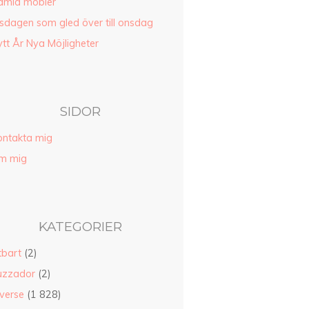
amla möbler
sdagen som gled över till onsdag
tt År Nya Möjligheter
SIDOR
ontakta mig
m mig
KATEGORIER
tbart
(2)
uzzador
(2)
verse
(1 828)