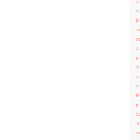
ap
m
j
o
s
a
ju
m
ap
m
f
j
d
n
o