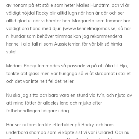
av honom på ett ställe som heter Malles Hundtrim, och vi är
väldigt nöjda! Rocky blir alltid lugn när han är där och ser
alltid glad ut när vi hämtar han. Margareta som trimmar har
väldigt bra hand med djur. (www.kennelmajomas.se) så har
ni hundar som behöver trimmas kan jag rekommendera
henne, i alla fall ni som Aussieterrier, för vår blir så himla
stilig!
Medans Rocky trimmades så passade vi på att åka till Hjo,
tänkte ätit glass men var hungriga så vi åt skräpmat i stället
och det var inte helt fel det heller.
Nu ska jag sitta och bara vara en stund vid tv’n, och njuta av
att mina fötter är alldeles lena och mjuka efter
fotbehandlingen tidigare i dag.
Här ser ni föresten lite efterbilder på Rocky, och hans
underbara shampo som vi köpte sist vi var i Ullared. Och nu