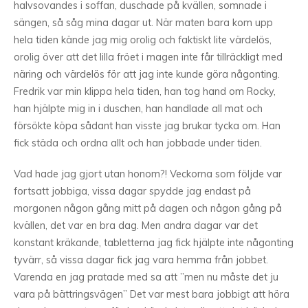
halvsovandes i soffan, duschade på kvällen, somnade i
sängen, så såg mina dagar ut. När maten bara kom upp
hela tiden kände jag mig orolig och faktiskt lite värdelös,
orolig över att det lilla fröet i magen inte får tillräckligt med
näring och värdelös för att jag inte kunde göra någonting.
Fredrik var min klippa hela tiden, han tog hand om Rocky,
han hjälpte mig in i duschen, han handlade all mat och
försökte köpa sådant han visste jag brukar tycka om. Han
fick städa och ordna allt och han jobbade under tiden.
Vad hade jag gjort utan honom?! Veckorna som följde var
fortsatt jobbiga, vissa dagar spydde jag endast på
morgonen någon gång mitt på dagen och någon gång på
kvällen, det var en bra dag. Men andra dagar var det
konstant kräkande, tabletterna jag fick hjälpte inte någonting
tyvärr, så vissa dagar fick jag vara hemma från jobbet.
Varenda en jag pratade med sa att ”men nu måste det ju
vara på bättringsvägen” Det var mest bara jobbigt att höra