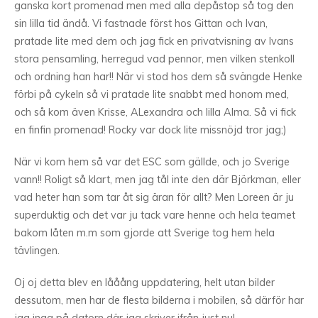
ganska kort promenad men med alla depåstop så tog den
sin lilla tid ändå. Vi fastnade först hos Gittan och Ivan,
pratade lite med dem och jag fick en privatvisning av Ivans
stora pensamling, herregud vad pennor, men vilken stenkoll
och ordning han har!! När vi stod hos dem så svängde Henke
förbi på cykeln så vi pratade lite snabbt med honom med,
och så kom även Krisse, ALexandra och lilla Alma. Så vi fick
en finfin promenad! Rocky var dock lite missnöjd tror jag;)
När vi kom hem så var det ESC som gällde, och jo Sverige
vann!! Roligt så klart, men jag tål inte den där Björkman, eller
vad heter han som tar åt sig äran för allt? Men Loreen är ju
superduktig och det var ju tack vare henne och hela teamet
bakom låten m.m som gjorde att Sverige tog hem hela
tävlingen.
Oj oj detta blev en lååång uppdatering, helt utan bilder
dessutom, men har de flesta bilderna i mobilen, så därför har