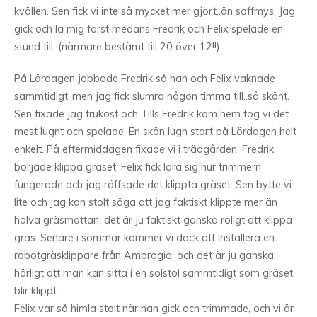
kvällen. Sen fick vi inte så mycket mer gjort..än soffmys. Jag
gick och la mig först medans Fredrik och Felix spelade en
stund till. (närmare bestämt till 20 över 12!!)
På Lördagen jobbade Fredrik så han och Felix vaknade
sammtidigt..men jag fick slumra någon timma till..så skönt.
Sen fixade jag frukost och Tills Fredrik kom hem tog vi det
mest lugnt och spelade. En skön lugn start på Lördagen helt
enkelt. På eftermiddagen fixade vi i trädgården, Fredrik
började klippa gräset, Felix fick lära sig hur trimmern
fungerade och jag räffsade det klippta gräset. Sen bytte vi
lite och jag kan stolt säga att jag faktiskt klippte mer än
halva gräsmattan, det är ju faktiskt ganska roligt att klippa
gräs. Senare i sommar kommer vi dock att installera en
robotgräsklippare från Ambrogio, och det är ju ganska
härligt att man kan sitta i en solstol sammtidigt som gräset
blir klippt.
Felix var så himla stolt när han gick och trimmade, och vi är