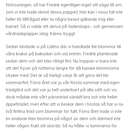
förlossningen, så har Fredrik egentligen inget att säga till om,
(om vi inte hade skrivit dessa papper) han kan i vissa fall inte
heller bli tillfrågad eller ta några beslut gällande mig eller
barnet. Så vi valde att skriva på faderskaps-, och gemensam
vårdnadspapper idag. Känns tryggt.
Sedan landade vi på Lidéns där vi handlade lite blommor till
våra krukor på baksidan och vid entrén. Fredrik planterade
sedan dem och det blev riktigt fint. Nu hoppas vi bara inte
att det fryser på nätterna längre för då kanske blommorna
stryker med. Det är så härligt varje år att göra det lite
sommarfint. Förra året var ju vår första sommar med egen
trädgård och det var ju helt underbart på alla sätt och vis,
dock mådde inte vårt päronträd särskilt bra och inte heller
äppelträdet, men efter att vi beskar dem i höstas så har vi nu
två finfina träd som blommar för fullt. Förra året hade vi inte
en endaste liten blomma på något av dem och därmed inte
heller någon frukt att skörda. Så nu håller vi tummarna för