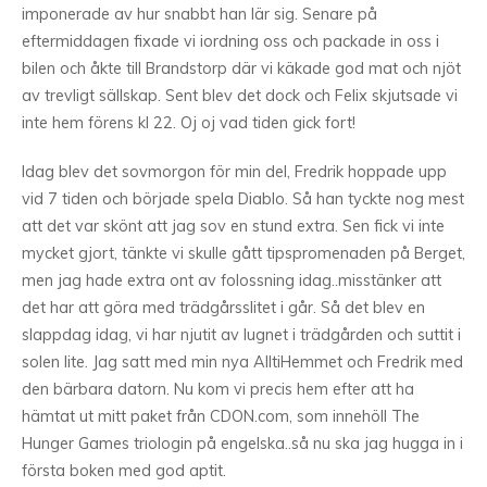
imponerade av hur snabbt han lär sig. Senare på
eftermiddagen fixade vi iordning oss och packade in oss i
bilen och åkte till Brandstorp där vi käkade god mat och njöt
av trevligt sällskap. Sent blev det dock och Felix skjutsade vi
inte hem förens kl 22. Oj oj vad tiden gick fort!
Idag blev det sovmorgon för min del, Fredrik hoppade upp
vid 7 tiden och började spela Diablo. Så han tyckte nog mest
att det var skönt att jag sov en stund extra. Sen fick vi inte
mycket gjort, tänkte vi skulle gått tipspromenaden på Berget,
men jag hade extra ont av folossning idag..misstänker att
det har att göra med trädgårsslitet i går. Så det blev en
slappdag idag, vi har njutit av lugnet i trädgården och suttit i
solen lite. Jag satt med min nya AlltiHemmet och Fredrik med
den bärbara datorn. Nu kom vi precis hem efter att ha
hämtat ut mitt paket från CDON.com, som innehöll The
Hunger Games triologin på engelska..så nu ska jag hugga in i
första boken med god aptit.