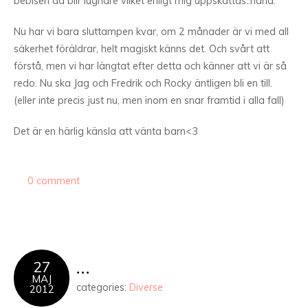
bebisen då blir lugnare vilket enligt mig uppskattas..haha.
Nu har vi bara sluttampen kvar, om 2 månader är vi med all
säkerhet föräldrar, helt magiskt känns det. Och svårt att
förstå, men vi har längtat efter detta och känner att vi är så
redo. Nu ska Jag och Fredrik och Rocky äntligen bli en till.
(eller inte precis just nu, men inom en snar framtid i alla fall)
Det är en härlig känsla att vänta barn<3
0 comment
…
27
MAJ
categories:
Diverse
2012