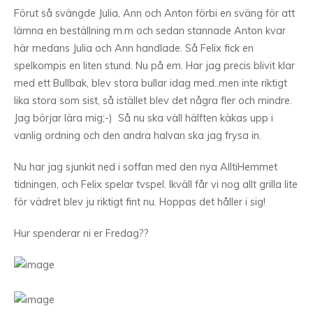
Förut så svängde Julia, Ann och Anton förbi en sväng för att
lämna en beställning m.m och sedan stannade Anton kvar
här medans Julia och Ann handlade. Så Felix fick en
spelkompis en liten stund. Nu på em. Har jag precis blivit klar
med ett Bullbak, blev stora bullar idag med..men inte riktigt
lika stora som sist, så istället blev det några fler och mindre.
Jag börjar lära mig;-) Så nu ska väll hälften käkas upp i
vanlig ordning och den andra halvan ska jag frysa in.
Nu har jag sjunkit ned i soffan med den nya AlltiHemmet
tidningen, och Felix spelar tvspel. Ikväll får vi nog allt grilla lite
för vädret blev ju riktigt fint nu. Hoppas det håller i sig!
Hur spenderar ni er Fredag??