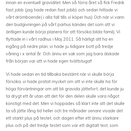
innan en eventuell graviditet. Men så förra året så fick Fredrik
fast jobb (jag hade redan fast jobb) och sedan hittade vi
vårt drömboende( i alla fall tills vi köper hus) Och när vi vann
den budgivningen på vårt parhus kändes det som att vi
äntligen kunde börja planera för att försöka bilda familj. Vi
flyttade in i vårt radhus i Maj 2011. Så härligt att ha en
ingång på nedre plan, vi hade ju tidigare bott på tredje
våning i x antal år. Och ännu en sak som jag bara älskade
från början var att vi hade egen tvättstuga!!
Vi hade sedan en tid tillbaka bestämt när vi skulle börja
försöka, vi hade pratat mycket om att vi inte skulle ha för
höga förväntningar om att bli gravida jättefort, det kunde ju
ta drygt ett år utan att det för den delen skulle vara något
konstigt med det. Men vi hoppades så klart inte att det skulle
ta så jätte lång tid heller och tre månader senare visade det
ett starkt plus på testet, och dagen efter ett ännu starkare
plus och på det tredje testet som var ett digitalt test, som