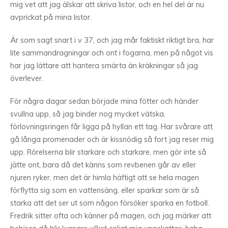
mig vet att jag älskar att skriva listor, och en hel del är nu
avprickat på mina listor.
Är som sagt snart i v 37, och jag mår faktiskt riktigt bra, har
lite sammandragningar och ont i fogarna, men på något vis
har jag lättare att hantera smärta än kräkningar så jag
överlever.
För några dagar sedan började mina fötter och händer
svullna upp, så jag binder nog mycket vätska,
förlovningsringen får ligga på hyllan ett tag. Har svårare att
gå långa promenader och är kissnödig så fort jag reser mig
upp. Rörelserna blir starkare och starkare, men gör inte så
jätte ont, bara då det känns som revbenen går av eller
njuren ryker, men det är himla häftigt att se hela magen
förflytta sig som en vattensäng, eller sparkar som är så
starka att det ser ut som någon försöker sparka en fotboll.
Fredrik sitter ofta och känner på magen, och jag märker att