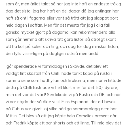
som år, men ärligt talat så har jag inte haft en endaste tråkig
dag det sista, jag har haft en del dagar då jag antingen har
haft så ont i fogarna, eller varit så trött att jag slappat bort
hela dagen i soffan. Men för det mesta får jag i alla fall
ganska mycket gjort på dagarna, kan rekommendera alla
som går hemma att skriva ’att göra listor’ så otroligt skönt
att ha koll på saker och ting, och dag för dag minskar listan,
den fylls visserligen på dagligen också men ändå.
Igår spenderade vi förmiddagen i Skövde, det blev ett
väldigt fint skoställ från Chilli, hade tänkt köpa på rusta i
samma serie som hatthyllan och krokarna, men när vi hittade
detta på Chilli fastnade vi helt klart mer för det. 50,- dyrare,
men det var det värt! Sen kikade vi på Rusta och ÖB, och när
vi var nöjda där så åkte vi till Elins Esplanad, där ett besök
på Cubus var givet…oj vilka härliga sommarplagg dem har
fått in! Det blev så att jag köpte hela Cornelias present där,
och Fredrik köpte ett par shorts och ett linne. Till mig blev det