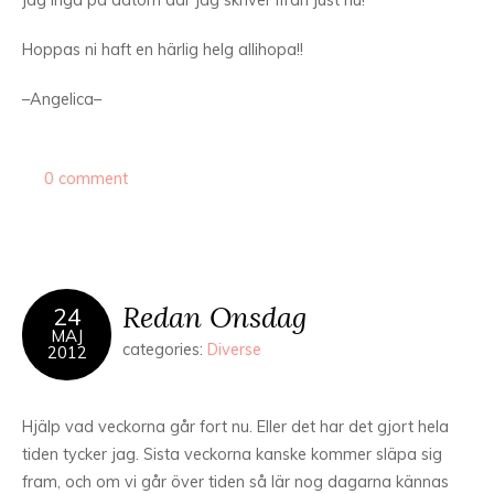
jag inga på datorn där jag skriver ifrån just nu!
Hoppas ni haft en härlig helg allihopa!!
–Angelica–
0 comment
Redan Onsdag
24
MAJ
categories:
Diverse
2012
Hjälp vad veckorna går fort nu. Eller det har det gjort hela
tiden tycker jag. Sista veckorna kanske kommer släpa sig
fram, och om vi går över tiden så lär nog dagarna kännas