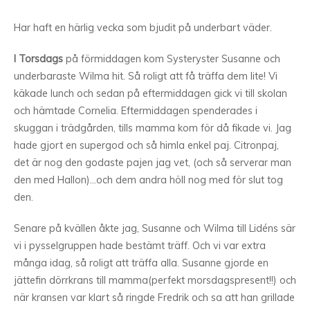
Har haft en härlig vecka som bjudit på underbart väder.
I Torsdags
på förmiddagen kom Systeryster Susanne och
underbaraste Wilma hit. Så roligt att få träffa dem lite! Vi
käkade lunch och sedan på eftermiddagen gick vi till skolan
och hämtade Cornelia. Eftermiddagen spenderades i
skuggan i trädgården, tills mamma kom för då fikade vi. Jag
hade gjort en supergod och så himla enkel paj. Citronpaj,
det är nog den godaste pajen jag vet, (och så serverar man
den med Hallon)…och dem andra höll nog med för slut tog
den.
Senare på kvällen åkte jag, Susanne och Wilma till Lidéns sär
vi i pysselgruppen hade bestämt träff. Och vi var extra
många idag, så roligt att träffa alla. Susanne gjorde en
jättefin dörrkrans till mamma(perfekt morsdagspresent!!) och
när kransen var klart så ringde Fredrik och sa att han grillade