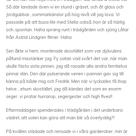
Så där landade även vi en stund i gräset, och åt glass och
Jordgubbar…sommarkänslor på hög nivå vill jag lova. Vi
passade på att busa lite med Stella också..hon är så härlig
och..spontan. Haha sprang runt i trädgården och sjöng Låtar
från Astrid Lindgren filmer. Haha
Sen åkte vi hem, monterade skostället som var djävulens
påfund misstänker jag. Fy satan vad svårt det var, när man
skulle fästa sista pinnen, jag då rasade alla andra femtielva
pinnar dän. Den där pulserande venen i pannan gav sig till
känna på både mig och Fredrik. Men när vi lyckades få ihop
helve….ehum skostället, jag då kändes det som en enorm
seger, vi pratar hurrarop, segergester och high fives!!
Eftermiddagen spenderades i trädgården i det underbara
vädret..att solen kan göra att man blir så överlycklig?!
På kvällen städade och rensade vi i våra garderober, min är