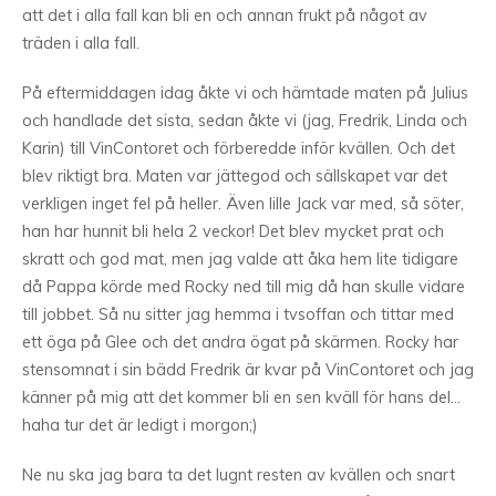
att det i alla fall kan bli en och annan frukt på något av
träden i alla fall.
På eftermiddagen idag åkte vi och hämtade maten på Julius
och handlade det sista, sedan åkte vi (jag, Fredrik, Linda och
Karin) till VinContoret och förberedde inför kvällen. Och det
blev riktigt bra. Maten var jättegod och sällskapet var det
verkligen inget fel på heller. Även lille Jack var med, så söter,
han har hunnit bli hela 2 veckor! Det blev mycket prat och
skratt och god mat, men jag valde att åka hem lite tidigare
då Pappa körde med Rocky ned till mig då han skulle vidare
till jobbet. Så nu sitter jag hemma i tvsoffan och tittar med
ett öga på Glee och det andra ögat på skärmen. Rocky har
stensomnat i sin bädd Fredrik är kvar på VinContoret och jag
känner på mig att det kommer bli en sen kväll för hans del…
haha tur det är ledigt i morgon;)
Ne nu ska jag bara ta det lugnt resten av kvällen och snart