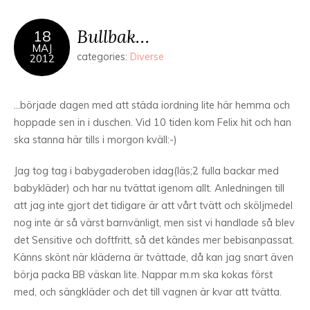
Bullbak…
18
MAJ
categories:
Diverse
2012
…började dagen med att städa iordning lite här hemma och
hoppade sen in i duschen. Vid 10 tiden kom Felix hit och han
ska stanna här tills i morgon kväll:-)
Jag tog tag i babygaderoben idag(läs;2 fulla backar med
babykläder) och har nu tvättat igenom allt. Anledningen till
att jag inte gjort det tidigare är att vårt tvätt och sköljmedel
nog inte är så värst barnvänligt, men sist vi handlade så blev
det Sensitive och doftfritt, så det kändes mer bebisanpassat.
Känns skönt när kläderna är tvättade, då kan jag snart även
börja packa BB väskan lite. Nappar m.m ska kokas först
med, och sängkläder och det till vagnen är kvar att tvätta.