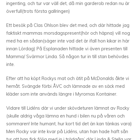
ingenting, och tur var väll det, då min garderob redan nu är
överfull(trots första gallringen)
Ett besök på Clas Ohlson blev det med, och där hittade jag
faktiskt mammas morsdagspresent(hör och häpna) vill nog
med ha en sådan(säger inte vad det är ifall hon kikar in här
innan Lördag) På Esplanaden hittade vi även presenten till
Mamma/ Svärmor Linda. Så någon tur in till stan behövdes
inte.
Efter att ha köpt Rockys mat och ätit på McDonalds åkte vi
hemåt. Svängde förbi ÅVC och lämnade av en säck med
kläder som inte används längre i Myrornas Kontainer.
Vidare till Lidéns där vi under skövdeturen lämnat av Rocky
(skulle aldrig våga lämna en hund i bilen nu på våren och
sommaren! Inte humant, hur kort tid det än kan tänkas vara)
Men Rocky var inte kvar på Lidéns, utan han hade haft sån
tur att han fick följa med in i trädgårn’ där Linda & Stella var.