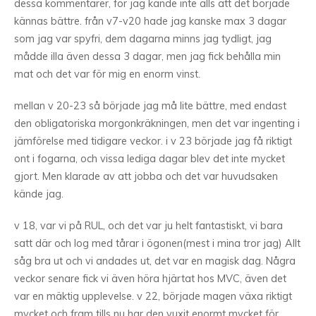
dessa kommentarer, för jag kände inte alls att det började
kännas bättre. från v7-v20 hade jag kanske max 3 dagar
som jag var spyfri, dem dagarna minns jag tydligt, jag
mådde illa även dessa 3 dagar, men jag fick behålla min
mat och det var för mig en enorm vinst.
mellan v 20-23 så började jag må lite bättre, med endast
den obligatoriska morgonkräkningen, men det var ingenting i
jämförelse med tidigare veckor. i v 23 började jag få riktigt
ont i fogarna, och vissa lediga dagar blev det inte mycket
gjort. Men klarade av att jobba och det var huvudsaken
kände jag.
v 18, var vi på RUL, och det var ju helt fantastiskt, vi bara
satt där och log med tårar i ögonen(mest i mina tror jag) Allt
såg bra ut och vi andades ut, det var en magisk dag. Några
veckor senare fick vi även höra hjärtat hos MVC, även det
var en mäktig upplevelse. v 22, började magen växa riktigt
mycket och fram tills nu har den vuxit enormt mycket för