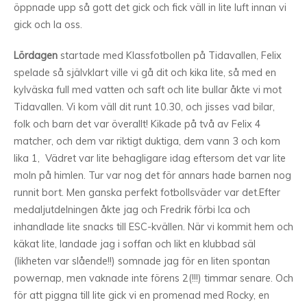
öppnade upp så gott det gick och fick väll in lite luft innan vi
gick och la oss.
Lördagen
startade med Klassfotbollen på Tidavallen, Felix
spelade så självklart ville vi gå dit och kika lite, så med en
kylväska full med vatten och saft och lite bullar åkte vi mot
Tidavallen. Vi kom väll dit runt 10.30, och jisses vad bilar,
folk och barn det var överallt! Kikade på två av Felix 4
matcher, och dem var riktigt duktiga, dem vann 3 och kom
lika 1, Vädret var lite behagligare idag eftersom det var lite
moln på himlen. Tur var nog det för annars hade barnen nog
runnit bort. Men ganska perfekt fotbollsväder var det.Efter
medaljutdelningen åkte jag och Fredrik förbi Ica och
inhandlade lite snacks till ESC-kvällen. När vi kommit hem och
käkat lite, landade jag i soffan och likt en klubbad säl
(likheten var slående!!) somnade jag för en liten spontan
powernap, men vaknade inte förens 2(!!!) timmar senare. Och
för att piggna till lite gick vi en promenad med Rocky, en