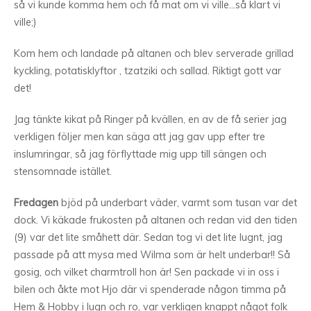
så vi kunde komma hem och få mat om vi ville…så klart vi
ville;)
Kom hem och landade på altanen och blev serverade grillad
kyckling, potatisklyftor , tzatziki och sallad. Riktigt gott var
det!
Jag tänkte kikat på Ringer på kvällen, en av de få serier jag
verkligen följer men kan säga att jag gav upp efter tre
inslumringar, så jag förflyttade mig upp till sängen och
stensomnade istället.
Fredagen
bjöd på underbart väder, varmt som tusan var det
dock. Vi käkade frukosten på altanen och redan vid den tiden
(9) var det lite småhett där. Sedan tog vi det lite lugnt, jag
passade på att mysa med Wilma som är helt underbar!! Så
gosig, och vilket charmtroll hon är! Sen packade vi in oss i
bilen och åkte mot Hjo där vi spenderade någon timma på
Hem & Hobby i lugn och ro, var verkligen knappt något folk