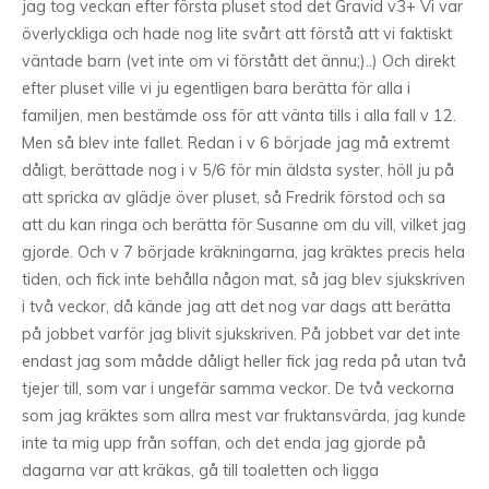
jag tog veckan efter första pluset stod det Gravid v3+ Vi var
överlyckliga och hade nog lite svårt att förstå att vi faktiskt
väntade barn (vet inte om vi förstått det ännu;)..) Och direkt
efter pluset ville vi ju egentligen bara berätta för alla i
familjen, men bestämde oss för att vänta tills i alla fall v 12.
Men så blev inte fallet. Redan i v 6 började jag må extremt
dåligt, berättade nog i v 5/6 för min äldsta syster, höll ju på
att spricka av glädje över pluset, så Fredrik förstod och sa
att du kan ringa och berätta för Susanne om du vill, vilket jag
gjorde. Och v 7 började kräkningarna, jag kräktes precis hela
tiden, och fick inte behålla någon mat, så jag blev sjukskriven
i två veckor, då kände jag att det nog var dags att berätta
på jobbet varför jag blivit sjukskriven. På jobbet var det inte
endast jag som mådde dåligt heller fick jag reda på utan två
tjejer till, som var i ungefär samma veckor. De två veckorna
som jag kräktes som allra mest var fruktansvärda, jag kunde
inte ta mig upp från soffan, och det enda jag gjorde på
dagarna var att kräkas, gå till toaletten och ligga