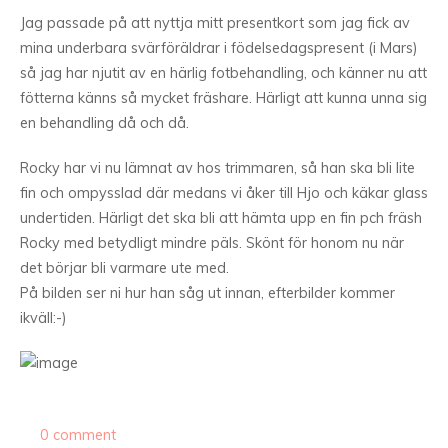
Jag passade på att nyttja mitt presentkort som jag fick av
mina underbara svärföräldrar i födelsedagspresent (i Mars)
så jag har njutit av en härlig fotbehandling, och känner nu att
fötterna känns så mycket fräshare. Härligt att kunna unna sig
en behandling då och då.
Rocky har vi nu lämnat av hos trimmaren, så han ska bli lite
fin och ompysslad där medans vi åker till Hjo och käkar glass
undertiden. Härligt det ska bli att hämta upp en fin pch fräsh
Rocky med betydligt mindre päls. Skönt för honom nu när
det börjar bli varmare ute med.
På bilden ser ni hur han såg ut innan, efterbilder kommer
ikväll:-)
0 comment