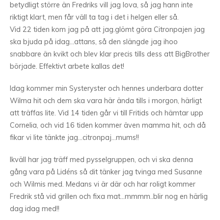
betydligt större än Fredriks vill jag lova, så jag hann inte
riktigt klart, men får väll ta tag i det i helgen eller så.
Vid 22 tiden kom jag på att jag.glömt göra Citronpajen jag
ska bjuda på idag…attans, så den slängde jag ihoo
snabbare än kvikt och blev klar precis tills dess att BigBrother
började. Effektivt arbete kallas det!
Idag kommer min Systeryster och hennes underbara dotter
Wilma hit och dem ska vara här ända tills i morgon, härligt
att träffas lite. Vid 14 tiden går vi till Fritids och hämtar upp
Cornelia, och vid 16 tiden kommer även mamma hit, och då
fikar vi lite tänkte jag…citronpaj…mums!!
Ikväll har jag träff med pysselgruppen, och vi ska denna
gång vara på Lidéns så dit tänker jag tvinga med Susanne
och Wilmis med. Medans vi är där och har roligt kommer
Fredrik stå vid grillen och fixa mat…mmmm..blir nog en härlig
dag idag med!!