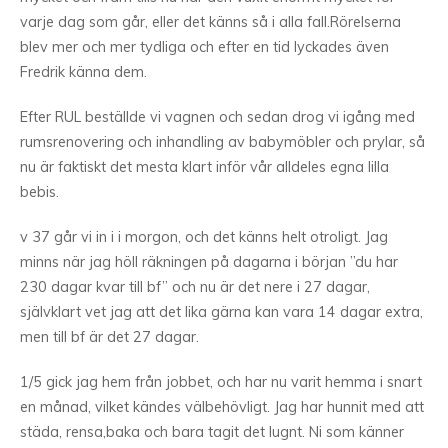
varje dag som går, eller det känns så i alla fall.Rörelserna
blev mer och mer tydliga och efter en tid lyckades även
Fredrik känna dem.
Efter RUL beställde vi vagnen och sedan drog vi igång med
rumsrenovering och inhandling av babymöbler och prylar, så
nu är faktiskt det mesta klart inför vår alldeles egna lilla
bebis.
v 37 går vi in i i morgon, och det känns helt otroligt. Jag
minns när jag höll räkningen på dagarna i början ”du har
230 dagar kvar till bf” och nu är det nere i 27 dagar,
självklart vet jag att det lika gärna kan vara 14 dagar extra,
men till bf är det 27 dagar.
1/5 gick jag hem från jobbet, och har nu varit hemma i snart
en månad, vilket kändes välbehövligt. Jag har hunnit med att
städa, rensa,baka och bara tagit det lugnt. Ni som känner