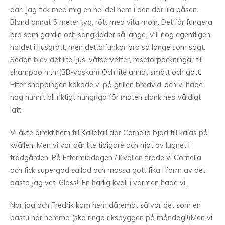
där. Jag fick med mig en hel del hem i den där lila påsen.
Bland annat 5 meter tyg, rött med vita moln. Det får fungera
bra som gardin och sängkläder så länge. Vill nog egentligen
ha det i ljusgrått, men detta funkar bra så länge som sagt.
Sedan blev det lite ljus, våtservetter, reseförpackningar till
shampoo m.m(BB-väskan) Och lite annat smått och gott.
Efter shoppingen käkade vi på grillen bredvid..och vi hade
nog hunnit bli riktigt hungriga för maten slank ned väldigt
lätt.
Vi åkte direkt hem till Källefall där Cornelia bjöd till kalas på
kvällen. Men vi var där lite tidigare och njöt av lugnet i
trädgården. På Eftermiddagen / Kvällen firade vi Cornelia
och fick supergod sallad och massa gott fika i form av det
bästa jag vet, Glass!! En härlig kväll i värmen hade vi.
När jag och Fredrik kom hem däremot så var det som en
bastu här hemma (ska ringa riksbyggen på måndag!!)Men vi