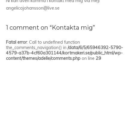
Ni kan även komma i kontakt med mig via mejl
angelicajohansson@live.se
1 comment on “Kontakta mig”
Fatal error
: Call to undefined function
the_comments_navigation() in
/data/6/5/65946392-5790-
4579-a37b-4cf60a301144/kortmakeri.se/public_html/wp-
content/themes/adelle/comments.php
on line
29