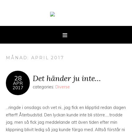
MÅNAD: APRIL 2017
Det händer ju inte…
28
APR
categories:
Diverse
2017
…ringde i onsdags och vet ni…jag fick en klipptid redan dagen
efter!!! Återbudstid. Den lyckan kunde inte bli större…..trodde
jag, men så fick jag meddelande att även tiden efter min
klippning blivit ledig så jag kunde färga med. Alltså förstår ni