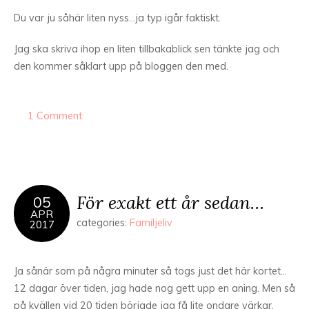
Du var ju såhär liten nyss…ja typ igår faktiskt.
Jag ska skriva ihop en liten tillbakablick sen tänkte jag och
den kommer såklart upp på bloggen den med.
1 Comment
För exakt ett år sedan…
05
APR
categories:
Familjeliv
2017
Ja sånär som på några minuter så togs just det här kortet…
12 dagar över tiden, jag hade nog gett upp en aning. Men så
på kvällen vid 20 tiden började jag få lite ondare värkar.