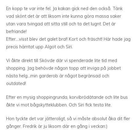
En kopp te var inte fel. Ja kakan gick ned den också. Tänk
vad skönt det är att liksom inte kunna göra massa saker
utan vara tvingad att sitta still och ta det lugnt. Det är
befriande!
Efter….visst blev det galet bra!! Kort och fräscht! Här hade jag
precis hämtat upp Algot och Siri.
Vi åkte direkt till Skövde där vi spenderade lite tid med
shopping. Jag behövde någon topp att inviga på jobbet
nästa helg…min garderob är något begränsad och
outdated!
Efter en mysig shoppingrunda, korvibrödätande och lite bus
åkte vi mot bågskytteklubben. Och Siri fick testa lite.
Hon tyckte det var jätteroligt, så vi måste absolut åka dit fler
gånger. Fredrik är ju liksom där en gång i veckan:)