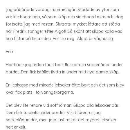
Jag påbörjade vardagsrummet igår. Städade av ytor som
var lite högre upp, så som skåp och sideboard m.m och idag
fortsatte jag med resten. Slutsats: mycket lättare att städa
när Fredrik springer efter Algot! Så skönt att slippa kolla vad
han hittar på hela tiden. För tro mig…Algot är våghalsig.
Före:
Här hade jag redan tagit bort flaskor och sockerlådan under
bordet. Den fick istället flytta in under mitt nya gamla skåp.
En Icakasse med mixade leksaker åkte bort och det som blev
kvar fick plats i förvaringskorgarna.
Det blev lite renare vid soffhörnan. Slippa alla leksaker där.
Dem fick ta plats under bordet. Visst föredrar jag
sockerlådan där, men jaja just mu är det mycket leksaker
helt enkelt.