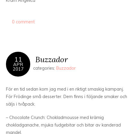
Kram Angelica
0 comment
Buzzador
11
APR
categories:
Buzzador
2017
För en tid sedan kom jag med i en riktigt smaskig kampanj.
För Frödinge små desserter. Dem finns i följande smaker och
säljs i tvåpack.
– Chocolate Crunch: Chokladmousse med krämig
chokladganache, mjuka fudgebitar och bitar av kanderad
mandel.