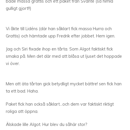
både massa grattis och ett paket från Svante (så himla
gulligt gjort!!)
Vi åkte till Lidéns (där han såklart fick massa Hurra och
Grattis) och hämtade upp Fredrik efter jobbet. Hem igen.
Jag och Siri fixade ihop en tårta. Som Algot faktiskt fick
smaka på. Men det där med att blåsa ut ljuset det hoppade
vi över.
Men att äta tårtan gick betydligt mycket bättre! sen fick han
ta ett bad. Haha.
Paket fick han också såklart…och dem var faktiskt riktigt
roliga att öppna.
Älskade lille Algot. Hur blev du såhär stor?