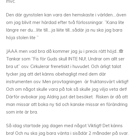
mvc.
Den där gynstolen kan vara den hemskaste i världen….även
om jag blivit mer härdad efter två förlossningar. ”Kana lite
längre ner du….lite till….ja liiite till…sådär ja nu ska jag bara
höja stolen lite ”
JAAA men vad bra då kommer jag ju i precis rätt höjd…🙈
Tankar som ”Fis för Guds skull INTE NU!, Undrar om allt ser
bra ut” osv. Cirkulerar frenetiskt i huvudet. Och ärligt talat
tycker jag att det känns obehagligt med dem där
instrumenten osv. Men provtagningen är fruktansvärt viktig!!
Och om något skulle vara på tok så skulle jag vilja veta det!
Därför avbokar jag Aldrig just det besöket. Risken är då att
man missar att boka ny tid och kanske missar en förändring
som inte är bra.
Så idag startade jag dagen med något Viktigt! Det känns
bra! Och nu ska jag bara vänta i sisådär 2 månader på svar.