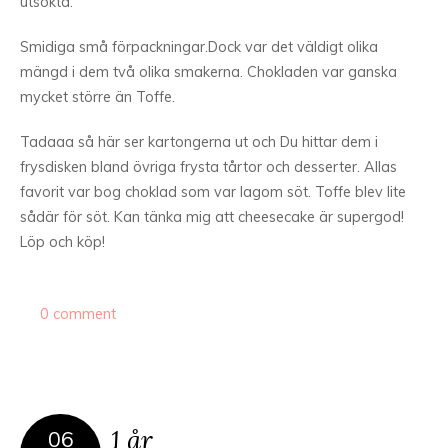
utsökta.
Smidiga små förpackningar.
Dock var det väldigt olika
mängd i dem två olika smakerna. Chokladen var ganska
mycket större än Toffe.
Tadaaa så här ser kartongerna ut och Du hittar dem i
frysdisken bland övriga frysta tårtor och desserter. Allas
favorit var bog choklad som var lagom söt. Toffe blev lite
sådär för söt. Kan tänka mig att cheesecake är supergod!
Löp och köp!
0 comment
1 år
06