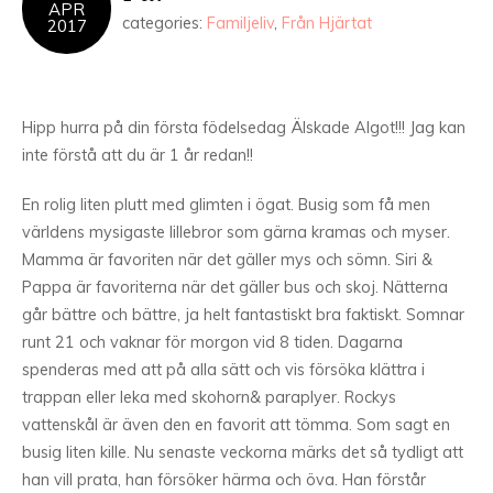
APR
categories:
Familjeliv
,
Från Hjärtat
2017
Hipp hurra på din första födelsedag Älskade Algot!!! Jag kan
inte förstå att du är 1 år redan!!
En rolig liten plutt med glimten i ögat. Busig som få men
världens mysigaste lillebror som gärna kramas och myser.
Mamma är favoriten när det gäller mys och sömn. Siri &
Pappa är favoriterna när det gäller bus och skoj. Nätterna
går bättre och bättre, ja helt fantastiskt bra faktiskt. Somnar
runt 21 och vaknar för morgon vid 8 tiden. Dagarna
spenderas med att på alla sätt och vis försöka klättra i
trappan eller leka med skohorn& paraplyer. Rockys
vattenskål är även den en favorit att tömma. Som sagt en
busig liten kille. Nu senaste veckorna märks det så tydligt att
han vill prata, han försöker härma och öva. Han förstår