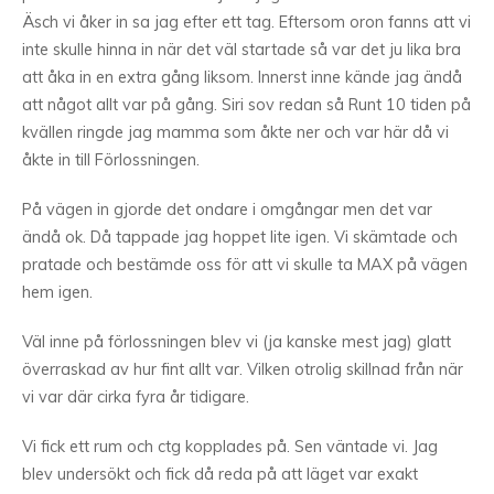
Äsch vi åker in sa jag efter ett tag. Eftersom oron fanns att vi
inte skulle hinna in när det väl startade så var det ju lika bra
att åka in en extra gång liksom. Innerst inne kände jag ändå
att något allt var på gång. Siri sov redan så Runt 10 tiden på
kvällen ringde jag mamma som åkte ner och var här då vi
åkte in till Förlossningen.
På vägen in gjorde det ondare i omgångar men det var
ändå ok. Då tappade jag hoppet lite igen. Vi skämtade och
pratade och bestämde oss för att vi skulle ta MAX på vägen
hem igen.
Väl inne på förlossningen blev vi (ja kanske mest jag) glatt
överraskad av hur fint allt var. Vilken otrolig skillnad från när
vi var där cirka fyra år tidigare.
Vi fick ett rum och ctg kopplades på. Sen väntade vi. Jag
blev undersökt och fick då reda på att läget var exakt