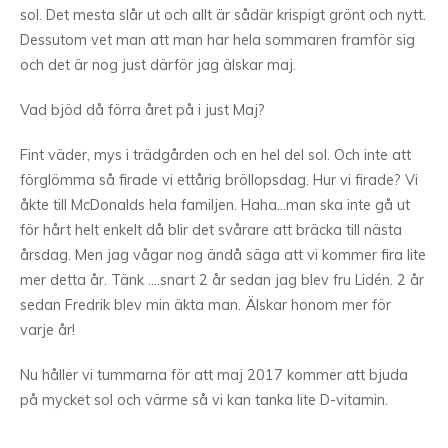
sol. Det mesta slår ut och allt är sådär krispigt grönt och nytt.
Dessutom vet man att man har hela sommaren framför sig
och det är nog just därför jag älskar maj.
Vad bjöd då förra året på i just Maj?
Fint väder, mys i trädgården och en hel del sol. Och inte att
förglömma så firade vi ettårig bröllopsdag. Hur vi firade? Vi
åkte till McDonalds hela familjen. Haha…man ska inte gå ut
för hårt helt enkelt då blir det svårare att bräcka till nästa
årsdag. Men jag vågar nog ändå säga att vi kommer fira lite
mer detta år. Tänk ….snart 2 år sedan jag blev fru Lidén. 2 år
sedan Fredrik blev min äkta man. Älskar honom mer för
varje år!
Nu håller vi tummarna för att maj 2017 kommer att bjuda
på mycket sol och värme så vi kan tanka lite D-vitamin.