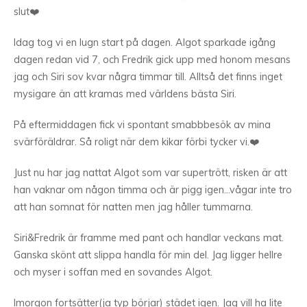
slut❤️
Idag tog vi en lugn start på dagen. Algot sparkade igång
dagen redan vid 7, och Fredrik gick upp med honom mesans
jag och Siri sov kvar några timmar till. Alltså det finns inget
mysigare än att kramas med världens bästa Siri.
På eftermiddagen fick vi spontant smabbbesök av mina
svärföräldrar. Så roligt när dem kikar förbi tycker vi.❤️
Just nu har jag nattat Algot som var supertrött, risken är att
han vaknar om någon timma och är pigg igen…vågar inte tro
att han somnat för natten men jag håller tummarna.
Siri&Fredrik är framme med pant och handlar veckans mat.
Ganska skönt att slippa handla för min del. Jag ligger hellre
och myser i soffan med en sovandes Algot.
Imorgon fortsätter(ja typ börjar) städet igen. Jag vill ha lite