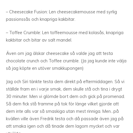
– Cheesecake Fusion: Len cheesecakemousse med syrlig
passionssås och knapriga kakbitar.
– Toffee Crumble: Len toffeemousse med kolasås, knapriga
kakbitar och bitar av salt mandel.
Även om jag älskar cheesecake så valde jag att testa
chocolate crunch och Toffee crumble. (Ja jag kunde inte välja
så jag köpte en utöver smakkupongen)
Jag och Siri tänkte testa dem direkt på eftermiddagen. Så vi
ställde fram en i varje smak, dem skulle stå och tina i drygt
30 minuter. Men vi glömde bort dem och gick på promenad.
Så dem fick stå framme på tok för länge vilket gjorde att
dem inte alls var så smaskiga utan mest rinniga. Men…på
kvällen ville även Fredrik testa och då passade även jag på
att smaka igen och då tinade dem lagom mycket och var