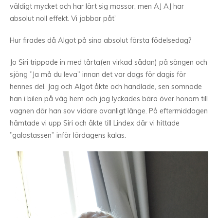
väldigt mycket och har lärt sig massor, men AJ AJ har
absolut noll effekt. Vi jobbar påt’
Hur firades då Algot på sina absolut första födelsedag?
Jo Siri trippade in med tårta(en virkad sådan) på sängen och
sjöng ”Ja må du leva” innan det var dags för dagis för
hennes del. Jag och Algot åkte och handlade, sen somnade
han i bilen på väg hem och jag lyckades bära över honom till
vagnen där han sov vidare ovanligt länge. På eftermiddagen
hämtade vi upp Siri och åkte till Lindex där vi hittade
”galastassen” inför lördagens kalas.