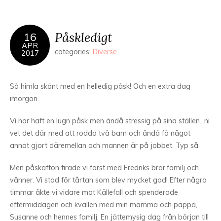
Påskledigt
16
APR
categories:
Diverse
2017
Så himla skönt med en helledig påsk! Och en extra dag
imorgon.
Vi har haft en lugn påsk men ändå stressig på sina ställen…ni
vet det där med att rodda två barn och ändå få något
annat gjort däremellan och mannen är på jobbet. Typ så.
Men påskafton firade vi först med Fredriks bror,familj och
vänner. Vi stod för tårtan som blev mycket god! Efter några
timmar åkte vi vidare mot Källefall och spenderade
eftermiddagen och kvällen med min mamma och pappa,
Susanne och hennes familj. En jättemysig dag från början till