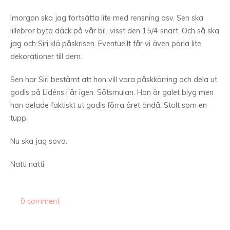
Imorgon ska jag fortsätta lite med rensning osv. Sen ska
lillebror byta däck på vår bil…visst den 15/4 snart. Och så ska
jag och Siri klä påskrisen. Eventuellt får vi även pärla lite
dekorationer till dem.
Sen har Siri bestämt att hon vill vara påskkärring och dela ut
godis på Lidéns i år igen. Sötsmulan. Hon är galet blyg men
hon delade faktiskt ut godis förra året ändå. Stolt som en
tupp.
Nu ska jag sova.
Natti natti
0 comment