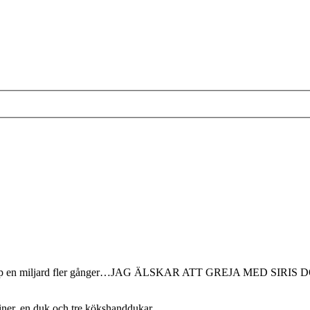
t typ en miljard fler gånger…JAG ÄLSKAR ATT GREJA MED SIRIS DOCKS
diner, en duk och tre kökshanddukar.