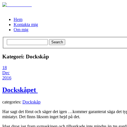
Hem
Kontakta mig
Om mig
Kategori: Dockskåp
18
Dec
2016
Dockskåpet
categories:
Dockskåp
Har sagt det förut och säger det igen …kommer garanterat säga de
miniatyr. Det finns liksom inget hejd på det.
Idag drog jag fram symaskinen och tillverkade inte mindre än tre gar