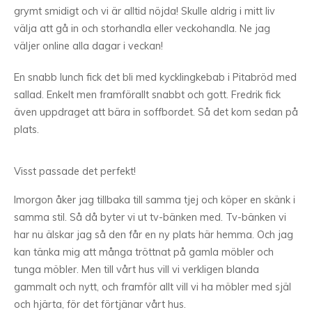
grymt smidigt och vi är alltid nöjda! Skulle aldrig i mitt liv
välja att gå in och storhandla eller veckohandla. Ne jag
väljer online alla dagar i veckan!
En snabb lunch fick det bli med kycklingkebab i Pitabröd med
sallad. Enkelt men framförallt snabbt och gott. Fredrik fick
även uppdraget att bära in soffbordet. Så det kom sedan på
plats.
Visst passade det perfekt!
Imorgon åker jag tillbaka till samma tjej och köper en skänk i
samma stil. Så då byter vi ut tv-bänken med. Tv-bänken vi
har nu älskar jag så den får en ny plats här hemma. Och jag
kan tänka mig att många tröttnat på gamla möbler och
tunga möbler. Men till vårt hus vill vi verkligen blanda
gammalt och nytt, och framför allt vill vi ha möbler med själ
och hjärta, för det förtjänar vårt hus.