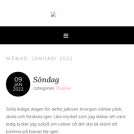
MÅNAD: JANUARI 2022
Söndag
09
JAN
categories:
Diverse
2022
Sista lediga dagen för detta jullovet. Imorgon väntar jobb,
skola och förskola igen. Lika mycket som jag älskar att vara
ledig tycker jag också om rutiner så det ska bli skönt att
komma på banan lite igen.