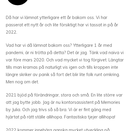
Då har vi lämnat ytterligare ett år bakom oss. Vi har
passerat ett nytt år och lite försiktigt har vi tassat in på år
2022.
Vad har vi då lämnat bakom oss? Ytterligare 1 år med
pandemi, är ni trötta på detta? Det är jag. Tänk vad naiva vi
var före mars 2020. Och vad mycket vi tog förgivet. Längtar
tills man kramas på naturligt vis igen och tills kroppen inte
längre skriker av panik så fort det blir lite folk runt omkring.
Men nog om det.
2021 bjöd på förändringar, stora och små. En lite större var
att jag bytte jobb. Jag är nu kontorsassistent på Memories
by Julia. Och jag trivs så så bra. Vi är er fint gäng med
hjärtat på rätt ställe allihopa. Fantastiska tjejer allihopa!
2022 kommer innebära ganska mycket utveckling på