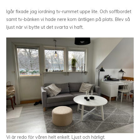
Igår fixade jag iordning tv-rummet uppe lite. Och soffbordet
samt tv-bänken vi hade nere kom äntligen på plats. Blev så
ljust när vi bytte ut det svarta vi haft.
Vi är redo för våren helt enkelt. Ljust och härligt.