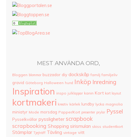
MEST ANVÄNDA ORD,
dockskåp
buzzador
diy
Bloggen
familj
familjeliv
blommor
Inköp
Inredning
gravid
Göteborg
Halloween
hund
Inspiration
Kort
inspo
kanin
julklappar
kort layout
kortmakeri
lundby
kärlek
lycka
magnolia
kreativ
Pyssel
miniatyr
morsdag
Mode
Papper/Kort
presenter
prylar
scrapbook
pyssligheter
Pysselkvällar
scrapbooking
Shopping
sirismulan
skiss
studentkort
Stämplar
Tävling
vitt
vintage
Tjejträff