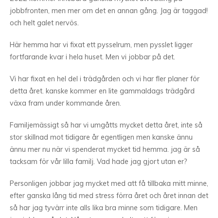
jobbfronten, men mer om det en annan gång. Jag är taggad!
och helt galet nervös.
Här hemma har vi fixat ett pysselrum, men pysslet ligger
fortfarande kvar i hela huset. Men vi jobbar på det.
Vi har fixat en hel del i trädgården och vi har fler planer för
detta året. kanske kommer en lite gammaldags trädgård
växa fram under kommande åren.
Familjemässigt så har vi umgåtts mycket detta året, inte så
stor skillnad mot tidigare år egentligen men kanske ännu
ännu mer nu när vi spenderat mycket tid hemma. jag är så
tacksam för vår lilla familj. Vad hade jag gjort utan er?
Personligen jobbar jag mycket med att få tillbaka mitt minne,
efter ganska lång tid med stress förra året och året innan det
så har jag tyvärr inte alls lika bra minne som tidigare. Men