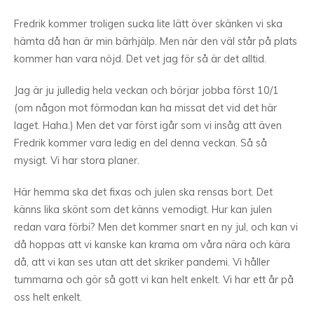
Fredrik kommer troligen sucka lite lätt över skänken vi ska
hämta då han är min bärhjälp. Men när den väl står på plats
kommer han vara nöjd. Det vet jag för så är det alltid.
Jag är ju julledig hela veckan och börjar jobba först 10/1
(om någon mot förmodan kan ha missat det vid det här
laget. Haha.) Men det var först igår som vi insåg att även
Fredrik kommer vara ledig en del denna veckan. Så så
mysigt. Vi har stora planer.
Här hemma ska det fixas och julen ska rensas bort. Det
känns lika skönt som det känns vemodigt. Hur kan julen
redan vara förbi? Men det kommer snart en ny jul, och kan vi
då hoppas att vi kanske kan krama om våra nära och kära
då, att vi kan ses utan att det skriker pandemi. Vi håller
tummarna och gör så gott vi kan helt enkelt. Vi har ett år på
oss helt enkelt.