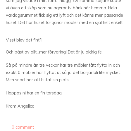
som jag visade i mitt förra inlägg. Av samma säljare köpte
vi även ett skåp som nu agerar tv bänk här hemma. Hela
vardagsrummet fick sig ett lyft och det känns mer passande
huset. Det här huset förtjänar möbler med en själ helt enkelt.
Visst blev det fint?!
Och bäst av allt…mer förvaring! Det är ju aldrig fel.
Så på mindre än tre veckor har tre möbler fått flytta in och
exakt 0 möbler har flyttat ut så ja det börjar bli lite mycket.
Men snart har allt hittat sin plats.
Hoppas ni har en fin torsdag.
Kram Angelica
0 comment