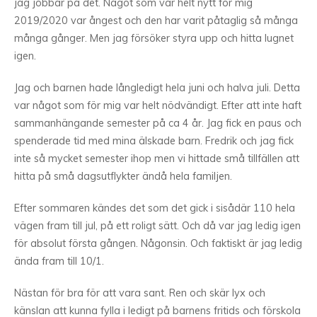
jag jobbar på det. Något som var helt nytt för mig
2019/2020 var ångest och den har varit påtaglig så många
många gånger. Men jag försöker styra upp och hitta lugnet
igen.
Jag och barnen hade långledigt hela juni och halva juli. Detta
var något som för mig var helt nödvändigt. Efter att inte haft
sammanhängande semester på ca 4 år. Jag fick en paus och
spenderade tid med mina älskade barn. Fredrik och jag fick
inte så mycket semester ihop men vi hittade små tillfällen att
hitta på små dagsutflykter ändå hela familjen.
Efter sommaren kändes det som det gick i sisådär 110 hela
vägen fram till jul, på ett roligt sätt. Och då var jag ledig igen
för absolut första gången. Någonsin. Och faktiskt är jag ledig
ända fram till 10/1.
Nästan för bra för att vara sant. Ren och skär lyx och
känslan att kunna fylla i ledigt på barnens fritids och förskola