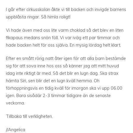
I går efter cirkusskolan åkte vi till backen och invigde barnens
uppblåsta ringar. Så himla roligt!
Vi hade även med oss lite varm choklad så det blev en liten
fikapaus medans snön föll. Vi var iväg ett par timmar och
hade backen helt för oss själva. En mysig lördag helt klart.
Efter en smått rörig natt åter igen för att alla barn bestämde
sig för att sova inne hos oss så känner jag att mitt huvud
idag inte riktigt är med. Så det blir en lugn dag. Ska strax
hämta Siri, sen blir det en lugn kväll hemma. Oh
förhoppningsvis en tidig kväll för imorgon ska vi upp 06.00
igen. Bara sisådär 2-3 timmar tidigare än de senaste
veckorna.
Tillbaka till verkligheten.
//Angelica