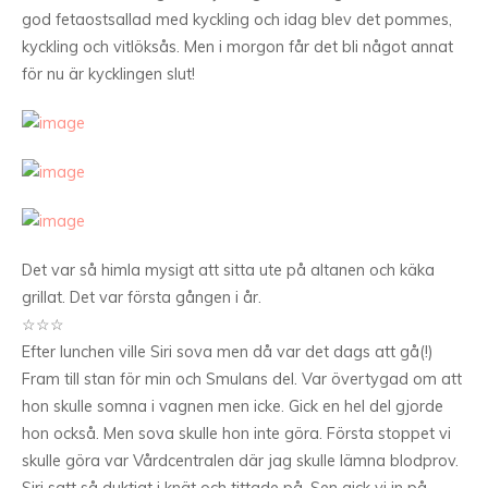
god fetaostsallad med kyckling och idag blev det pommes,
kyckling och vitlöksås. Men i morgon får det bli något annat
för nu är kycklingen slut!
Det var så himla mysigt att sitta ute på altanen och käka
grillat. Det var första gången i år.
☆☆☆
Efter lunchen ville Siri sova men då var det dags att gå(!)
Fram till stan för min och Smulans del. Var övertygad om att
hon skulle somna i vagnen men icke. Gick en hel del gjorde
hon också. Men sova skulle hon inte göra. Första stoppet vi
skulle göra var Vårdcentralen där jag skulle lämna blodprov.
Siri satt så duktigt i knät och tittade på. Sen gick vi in på