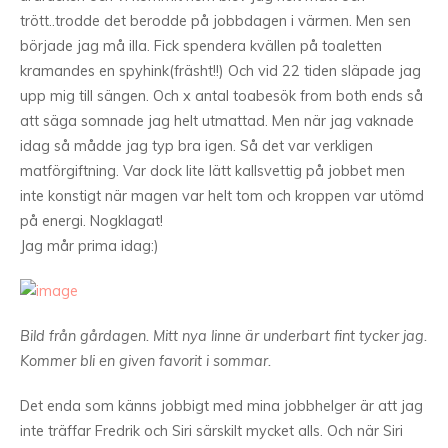
trött..trodde det berodde på jobbdagen i värmen. Men sen
började jag må illa. Fick spendera kvällen på toaletten
kramandes en spyhink(fräsht!!) Och vid 22 tiden släpade jag
upp mig till sängen. Och x antal toabesök from both ends så
att säga somnade jag helt utmattad. Men när jag vaknade
idag så mådde jag typ bra igen. Så det var verkligen
matförgiftning. Var dock lite lätt kallsvettig på jobbet men
inte konstigt när magen var helt tom och kroppen var utömd
på energi. Nogklagat!
Jag mår prima idag:)
Bild från gårdagen. Mitt nya linne är underbart fint tycker jag.
Kommer bli en given favorit i sommar.
Det enda som känns jobbigt med mina jobbhelger är att jag
inte träffar Fredrik och Siri särskilt mycket alls. Och när Siri