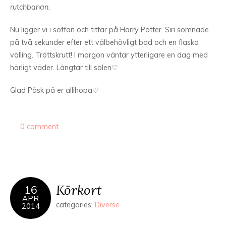
rutchbanan.
Nu ligger vi i soffan och tittar på Harry Potter. Siri somnade
på två sekunder efter ett välbehövligt bad och en flaska
välling. Tröttskrutt! I morgon väntar ytterligare en dag med
härligt väder. Längtar till solen♡
Glad Påsk på er allihopa♡
0 comment
Körkort
16
APR
categories:
Diverse
2014