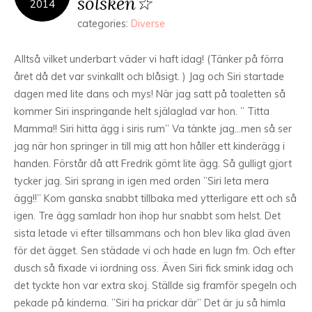
solsken☆
2014
categories:
Diverse
Alltså vilket underbart väder vi haft idag! (Tänker på förra
året då det var svinkallt och blåsigt. ) Jag och Siri startade
dagen med lite dans och mys! När jag satt på toaletten så
kommer Siri inspringande helt själaglad var hon. ” Titta
Mamma!! Siri hitta ägg i siris rum” Va tänkte jag…men så ser
jag när hon springer in till mig att hon håller ett kinderägg i
handen. Förstår då att Fredrik gömt lite ägg. Så gulligt gjort
tycker jag. Siri sprang in igen med orden ”Siri leta mera
ägg!!” Kom ganska snabbt tillbaka med ytterligare ett och så
igen. Tre ägg samladr hon ihop hur snabbt som helst. Det
sista letade vi efter tillsammans och hon blev lika glad även
för det ägget. Sen städade vi och hade en lugn fm. Och efter
dusch så fixade vi iordning oss. Även Siri fick smink idag och
det tyckte hon var extra skoj. Ställde sig framför spegeln och
pekade på kinderna. ”Siri ha prickar där” Det är ju så himla