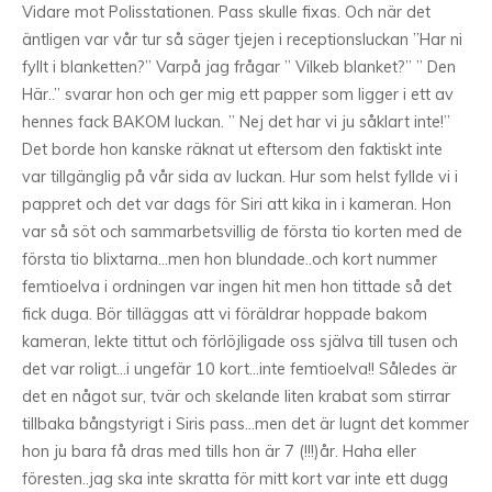
Vidare mot Polisstationen. Pass skulle fixas. Och när det
äntligen var vår tur så säger tjejen i receptionsluckan ”Har ni
fyllt i blanketten?” Varpå jag frågar ” Vilkeb blanket?” ” Den
Här..” svarar hon och ger mig ett papper som ligger i ett av
hennes fack BAKOM luckan. ” Nej det har vi ju såklart inte!”
Det borde hon kanske räknat ut eftersom den faktiskt inte
var tillgänglig på vår sida av luckan. Hur som helst fyllde vi i
pappret och det var dags för Siri att kika in i kameran. Hon
var så söt och sammarbetsvillig de första tio korten med de
första tio blixtarna…men hon blundade..och kort nummer
femtioelva i ordningen var ingen hit men hon tittade så det
fick duga. Bör tilläggas att vi föräldrar hoppade bakom
kameran, lekte tittut och förlöjligade oss själva till tusen och
det var roligt…i ungefär 10 kort…inte femtioelva!! Således är
det en något sur, tvär och skelande liten krabat som stirrar
tillbaka bångstyrigt i Siris pass…men det är lugnt det kommer
hon ju bara få dras med tills hon är 7 (!!!)år. Haha eller
föresten..jag ska inte skratta för mitt kort var inte ett dugg