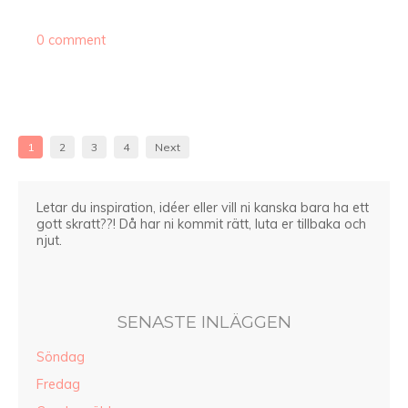
0 comment
1
2
3
4
Next
Letar du inspiration, idéer eller vill ni kanska bara ha ett
gott skratt??! Då har ni kommit rätt, luta er tillbaka och
njut.
SENASTE INLÄGGEN
Söndag
Fredag