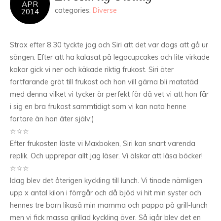
APR
categories:
Diverse
2014
Strax efter 8.30 tyckte jag och Siri att det var dags att gå ur
sängen. Efter att ha kalasat på legocupcakes och lite virkade
kakor gick vi ner och käkade riktig frukost. Siri äter
fortfarande gröt till frukost och hon vill gärna bli matatäd
med denna vilket vi tycker är perfekt för då vet vi att hon får
i sig en bra frukost sammtidigt som vi kan nata henne
fortare än hon äter själv;)
☆☆☆
Efter frukosten läste vi Maxboken, Siri kan snart varenda
replik. Och upprepar allt jag läser. Vi älskar att läsa böcker!
☆☆☆
Idag blev det återigen kyckling till lunch. Vi tinade nämligen
upp x antal kilon i förrgår och då bjöd vi hit min syster och
hennes tre barn likaså min mamma och pappa på grill-lunch
men vi fick massa grillad kyckling över. Så igår blev det en