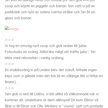
coop och köpte en piggelin och banan. Sen satt vi på en
parkbänk och njöt av solens varma strålar och Siri åt sin
glass och banan.
☆☆☆
Vi tog en omväg runt coop och gick sedan till Julias
Fotostudio en sväng. Alltid lika roligt att träffa Julia♡ Siri
lekte med rekvesitan i vanlig ordning.
☆☆☆
En snabbsväng in på Lindex blev det också, hittade ingen
keps som vi gillade men det fick bli en sålänge tills vi hittar en
finare;)..
☆☆☆
Sen gick vi ned till Lidéns, vi blir alltid så välkomnade när vi
kommer dit. Underbara är dem allihopa!! Dit kom Ellinor så
åkte vi till Elinor och Olle. Medans vi ”vuxna” satt och pratade