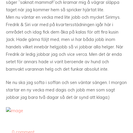
säger ”saknat mamma!!”och kramar mig å vägrar släppa
taget när jag kommer hem så spricker hjärtat lite.
Men nu väntar en vecka med lite jobb och mycket Sirimys.
Fredrik & Siri var med på kvartersstädningen igår här i
området och idag fick dem åka på kalas för att fira kusin
Jack. Hade gärna följt med, men vi har båda jobb inom
handels vilket innebär helgjobb så vi jobbar alla helger. När
Fredrik är ledig jobbar jag och vice verca. Men det är enda
setet för annars hade vi varit beroende av hund och
barnvakt varannan helg och det funkar absolut inte.
Ne nu ska jag softa i soffan och sen väntar sängen. I morgon
startar en ny vecka med dagis och jobb men som sagt
jobbar jag bara två dagar så det är synd att klaga;)
0 comment