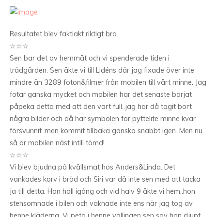
Resultatet blev faktiakt riktigt bra.
☆☆☆
Sen bar det av hemmåt och vi spenderade tiden i
trädgården. Sen åkte vi till Lidéns där jag fixade över inte
mindre än 3289 foton&filmer från mobilen till vårt minne. Jag
fotar ganska mycket och mobilen har det senaste börjat
påpeka detta med att den vart full..jag har då tagit bort
några bilder och då har symbolen för pyttelite minne kvar
försvunnit..men kommit tillbaka ganska snabbt igen. Men nu
så är mobilen näst intill tömd!
☆☆☆
Vi blev bjudna på kvällsmat hos Anders&Linda. Det
vankades korv i bröd och Siri var då inte sen med att tacka
ja till detta. Hon höll igång och vid halv 9 åkte vi hem..hon
stensomnade i bilen och vaknade inte ens när jag tog av
henne kläderna. Vi peta i henne vällingen sen sov hon djupt