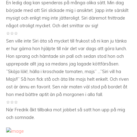
En ledig dag kan spenderas på många olika sätt. Min dag
började med att Siri slickade mig i ansiktet. Japp inte särskilt
mysigt och enligt mig inte jätteroligt. Siri däremot fnittrade
något otroligt mycket. Och det smittar av sig!
☆☆☆
Sen ville inte Siri äta så mycket till frukost så ni kan ju tänka
er hur gärna hon hjälpte till när det var dags att göra lunch.
Hon sprang och hämtade sin pall och sedan stod hon och
upprepade allt jag sa medans jag lagade köttfärsåsen.
”Skäja lök!, hälla i kroschade tomaten, majs” …”Siri vill ha
Majs!!” Så hon fick stå och äta lite majs helt enkelt. Och riven
ost är ännu en favorit. Sen när maten väl stod på bordet åt
hon med bättre aptit än på morgonen i alla fall.
☆☆☆
När Fredrik åkt tillbaka mot jobbet så satt hon upp på mig
och somnade.