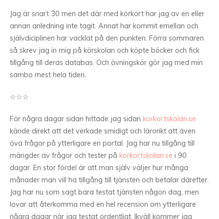
Jag är snart 30 men det där med körkort har jag av en eller
annan anledning inte tagit. Annat har kommit emellan och
självdiciplinen har vacklat på den punkten. Förra sommaren
så skrev jag in mig på körskolan och köpte böcker och fick
tillgång till deras databas. Och övningskör gör jag med min
sambo mest hela tiden.
☆☆☆
För några dagar sidan hittade jag sidan
korkortskolan.se
kände direkt att det verkade smidigt och lärorikt att även
öva frågor på ytterligare en portal. Jag har nu tillgång till
mängder av frågor och tester på
korkortskolan.se
i 90
dagar. En stor fördel är att man själv väljer hur många
månader man vill ha tillgång till tjänsten och betalar därefter.
Jag har nu som sagt bara testat tjänsten någon dag, men
lovar att återkomma med en hel recension om ytterligare
några dagar när jag testat ordentligt. Ikväll kommer jag