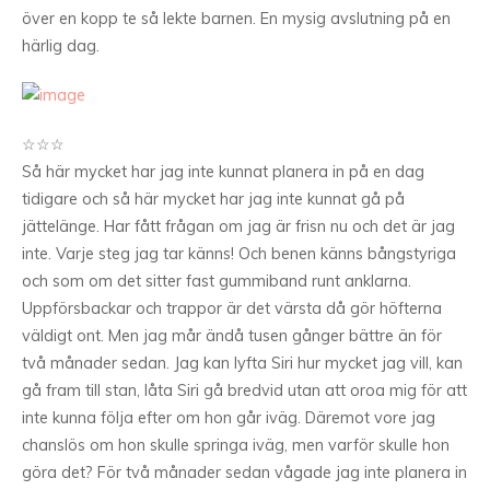
över en kopp te så lekte barnen. En mysig avslutning på en
härlig dag.
☆☆☆
Så här mycket har jag inte kunnat planera in på en dag
tidigare och så här mycket har jag inte kunnat gå på
jättelänge. Har fått frågan om jag är frisn nu och det är jag
inte. Varje steg jag tar känns! Och benen känns bångstyriga
och som om det sitter fast gummiband runt anklarna.
Uppförsbackar och trappor är det värsta då gör höfterna
väldigt ont. Men jag mår ändå tusen gånger bättre än för
två månader sedan. Jag kan lyfta Siri hur mycket jag vill, kan
gå fram till stan, låta Siri gå bredvid utan att oroa mig för att
inte kunna följa efter om hon går iväg. Däremot vore jag
chanslös om hon skulle springa iväg, men varför skulle hon
göra det? För två månader sedan vågade jag inte planera in