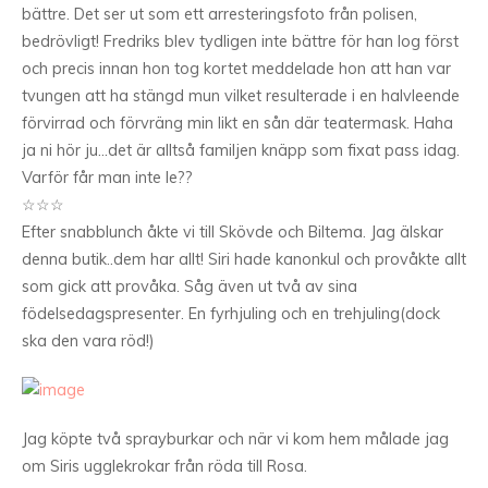
bättre. Det ser ut som ett arresteringsfoto från polisen,
bedrövligt! Fredriks blev tydligen inte bättre för han log först
och precis innan hon tog kortet meddelade hon att han var
tvungen att ha stängd mun vilket resulterade i en halvleende
förvirrad och förvräng min likt en sån där teatermask. Haha
ja ni hör ju…det är alltså familjen knäpp som fixat pass idag.
Varför får man inte le??
☆☆☆
Efter snabblunch åkte vi till Skövde och Biltema. Jag älskar
denna butik..dem har allt! Siri hade kanonkul och provåkte allt
som gick att provåka. Såg även ut två av sina
födelsedagspresenter. En fyrhjuling och en trehjuling(dock
ska den vara röd!)
Jag köpte två sprayburkar och när vi kom hem målade jag
om Siris ugglekrokar från röda till Rosa.