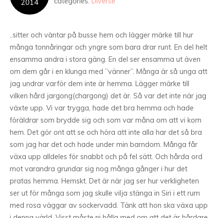
categories:
Diverse
2014
..sitter och väntar på busse hem och lägger märke till hur
många tonnåringar och yngre som bara drar runt. En del helt
ensamma andra i stora gäng. En del ser ensamma ut även
om dem går i en klunga med ”vänner”. Många är så unga att
jag undrar varför dem inte är hemma. Lägger märke till
vilken hård jargong(chargong) det är. Så var det inte när jag
växte upp. Vi var trygga, hade det bra hemma och hade
föräldrar som brydde sig och som var måna om att vi kom
hem. Det gör ont att se och höra att inte alla har det så bra
som jag har det och hade under min barndom. Många får
växa upp alldeles för snabbt och på fel sätt. Och hårda ord
mot varandra grundar sig nog många gånger i hur det
pratas hemma. Hemskt. Det är när jag ser hur verkligheten
ser ut för många som jag skulle vilja stänga in Siri i ett rum
med rosa väggar av sockervadd. Tänk att hon ska växa upp
i denna värld. Visst måste ni hålla med om att det är hårdare