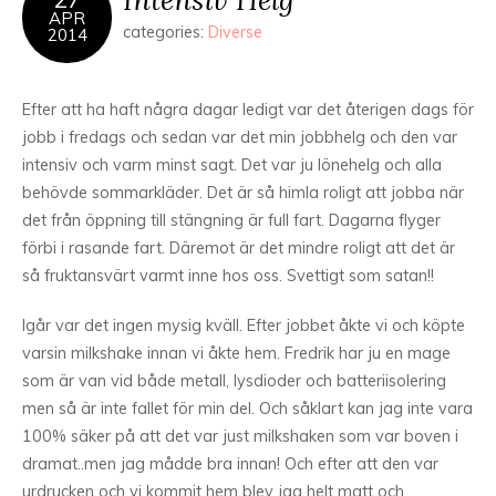
APR
categories:
Diverse
2014
Efter att ha haft några dagar ledigt var det återigen dags för
jobb i fredags och sedan var det min jobbhelg och den var
intensiv och varm minst sagt. Det var ju lönehelg och alla
behövde sommarkläder. Det är så himla roligt att jobba när
det från öppning till stängning är full fart. Dagarna flyger
förbi i rasande fart. Däremot är det mindre roligt att det är
så fruktansvärt varmt inne hos oss. Svettigt som satan!!
Igår var det ingen mysig kväll. Efter jobbet åkte vi och köpte
varsin milkshake innan vi åkte hem. Fredrik har ju en mage
som är van vid både metall, lysdioder och batteriisolering
men så är inte fallet för min del. Och såklart kan jag inte vara
100% säker på att det var just milkshaken som var boven i
dramat..men jag mådde bra innan! Och efter att den var
urdrucken och vi kommit hem blev jag helt matt och