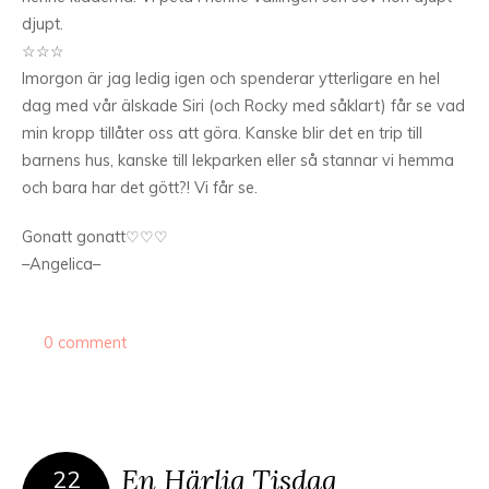
djupt.
☆☆☆
Imorgon är jag ledig igen och spenderar ytterligare en hel
dag med vår älskade Siri (och Rocky med såklart) får se vad
min kropp tillåter oss att göra. Kanske blir det en trip till
barnens hus, kanske till lekparken eller så stannar vi hemma
och bara har det gött?! Vi får se.
Gonatt gonatt♡♡♡
–Angelica–
0 comment
En Härlig Tisdag
22