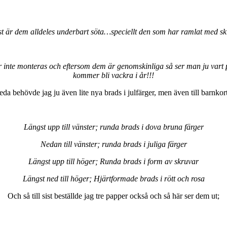
st är dem alldeles underbart söta…speciellt den som har ramlat med 
ehöver inte monteras och eftersom dem är genomskinliga så ser man ju
kommer bli vackra i år!!!
eda behövde jag ju även lite nya brads i julfärger, men även till barnkort
Längst upp till vänster; runda brads i dova bruna färger
Nedan till vänster; runda brads i juliga färger
Längst upp till höger; Runda brads i form av skruvar
Längst ned till höger; Hjärtformade brads i rött och rosa
Och så till sist beställde jag tre papper också och så här ser dem ut;