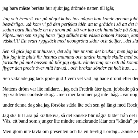
jag bara måste berätta hur sjukt jag drömde natten till igår,
Jag och Fredrik var på något kalas hos någon han kände genom jobbet, v
besvärliga…så kom vi på den perfekta idén att ta grädde i så att det
sedan bara flashade en ny dröm på..då var jag och handlade på KappA
köpte..men sen sa jag bara ”jag ställde min väska bakom kassan, kan j
väska!!!! En svart ryggsäck med neongröna sidor och detljer…det sl
Sen så gick jag mot bussen, det såg inte ut som det brukar, men ja
fick jag inte plats för hennes mamma och andra kompis skulle med oc
fortsatte gå mot bussen då hör jag oljud..vändermig om och då kom
flyger den precis över mitt huvud…och brakar sönder ett helt hus……
Sen vaknade jag tack gode gud!! vem vet vad jag hade drömt efter
Nattens dröm var lite mildare…jag och Fredrik åter igen, jobbade på 
typ världens coolaste skog…men mer kommer jag inte ihåg…var n
under denna dag ska jag försöka städa lite och sen gå långt med Rocky,
Jag ska till Lisa på kräftskiva, så det kanske blir några bilder från d
Väs..ett band som sjunger lite mindre smickrande låtar om ”kända” prof
Men glöm inte tävla om presenten och ha en trevlig Lördag…kanske 