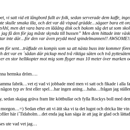
i satt vid ett långbord fullt av folk, sedan serverade dem kaffe, ingen 
 inte skulle smaka illa, och det var då vispad grädde…sägaer bara ett
hl, men det vara bara en lååång disk och bakom såg det ut som skolan
ag få den för jag måste skynda till bussen” Men dem hittade inte väskan
utar inte där…för den var även prydd med spindelmannen!! AWSOME!!!!
g kom för sent…träffade en kompis som sa att nästa buss inte kommer 
h det var en ´sådan där pickup med två riktiga säten och två pyttesä
mer en stor hellikopter mot mig som flyger max 10 meter över marken 
 denna hemska dröm….
samma fabrik…vet ej vad vi jobbade med men vi satt och fikade i alla 
og någon typ av fest eller spel…har ingen aning…haha…frågan jag
 sedan skajag gräva fram lite köttbullar och fylla Rockys boll med dem.
et i morgon…=) Sedan efter att vi ätit ska vi ta det lugnt och dricka lit
iler här i´Tidaholm…det enda jag kan säga är att jag är glad och lättad 
ses ute vad vet jag…