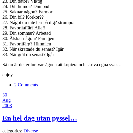
23. Din dator? Viktig
24. Ditt humör? Dämpad
25. Saknar någon? Farmor
26. Din bil? Körkor??
27. Något du inte har på dig? strumpor
28. Favoritaffär? Alla!!
29. Din sommar? Arbetad
30. Älskar någon? Familjen
31. Favoritfärg? Himmlen
32. När skrattade du senast? Igår
33. När grät du senast? Igår
Så nu är det er tur..varsågoda att kopiera och skriva egna svar…
enjoy..
2 Comments
30
Aug
2008
En hel dag utan pyssel…
categories:
Diverse