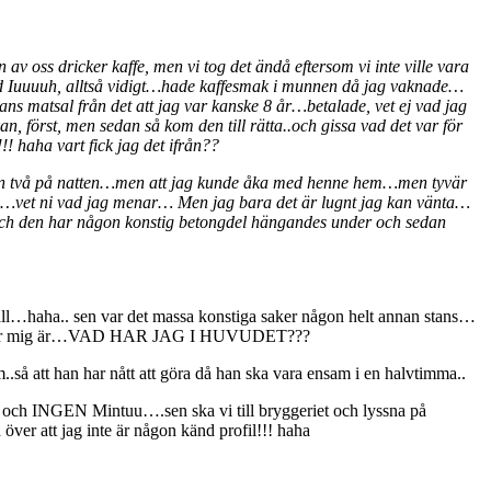
av oss dricker kaffe, men vi tog det ändå eftersom vi inte ville vara
 ord Iuuuuh, alltså vidigt…hade kaffesmak i munnen då jag vaknade…
s matsal från det att jag var kanske 8 år…betalade, vet ej vad jag
, först, men sedan så kom den till rätta..och gissa vad det var för
 haha vart fick jag det ifrån??
fören två på natten…men att jag kunde åka med henne hem…men tyvär
ten…vet ni vad jag menar… Men jag bara det är lugnt jag kan vänta…
och den har någon konstig betongdel hängandes under och sedan
fall…haha.. sen var det massa konstiga saker någon helt annan stans…
 ställer mig är…VAD HAR JAG I HUVUDET???
.så att han har nått att göra då han ska vara ensam i en halvtimma..
e vin och INGEN Mintuu….sen ska vi till bryggeriet och lyssna på
över att jag inte är någon känd profil!!! haha