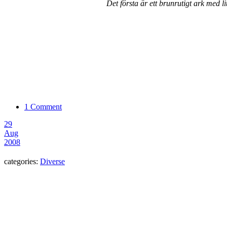
Det första är ett brunrutigt ark med li
1 Comment
29
Aug
2008
categories:
Diverse