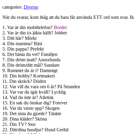
categories:
Diverse
När du svarar, kom ihåg att du bara får använda ETT ord som svar. Bar
1. Var är din mobiltelefon?
Bordet
2. Var är din (o-)äkta hälft? Jobbet
3. Ditt hår? Mörkt
4. Din mamma? Bäst
5. Din pappa? Perfekt
6. Det bästa du vet? Familjen
7. Din dröm inatt? Annorlunda
8. Din dröm/ditt mål? Sundare
9. Rummet du är i? Dammigt
10. Din hobby? Kortmakeri
11. Din skräck? Döden
12. Var vill du vara om 6 år? På Stranden
13. Var var du igår kväll? Lycklig
14. Vad du inte är? Atletisk
15. En sak du önskar dig? Forever
16. Var du växte upp? Skogen
19. Det sista du gjorde? Tänkte
20. Dina kläder? Sköna
21. Din TV? Stor
22. Ditt/dina husdjur? Hund Gerbil