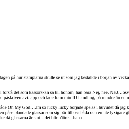
agen på hur stämplarna skulle se ut som jag beställde i början av veckan, e
förstå det som kassörskan sa till honom, han bara Nej, nee, NEJ…osv…me
med påskriven avi-lapp och lade fram min ID handling, på mindre än en mi
åde Oh My God….Im so lucky lucky började spelas i huvudet då jag klev
 påse blandade glassar som sig bör till oss båda och en lite lyxigare gl
 då glassarna är slut…det blir bättre…haha