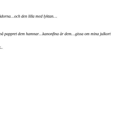
skidorna…och den lilla med lyktan…
 vart på pappret dem hamnar…kanonfina är dem…gissa om mina julkort
..