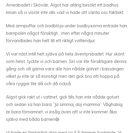
Arneabadet i Skövde. Algot har aldrig besökt ett badhus
innan så vi visste inte alls vad vi hade att vänta oss faktiskt.
Med armpuffar och badblöja under badbyxorna entrade han
barnpolen något försiktigt….men efter några minuter
förvandlades han helt till ett riktigt vattendjur.
Vi var näst intill helt själva på hela äventyrsbadet. Hur skönt
som helst, tyckte vi och barnen. Siri var lite försiktigare denna
gång och vill gärna vara där hon nådde golvet i bassängen
vilket ju inte är så konstigt men det gick bra att hoppa på
våra ryggar lite då och då också.
Algot gick rakt ut i vattnet, gick tills han inte nådde golvet
och sedan sa han bara ”Ja simmaj daj mamma” Våghalsig
är bara förnamnet, vi insåg även att vi inte kommer åka
själva med båda barnen😅
Vi hade en fantastisk dag med ca 4,5 timmas badande. Vi