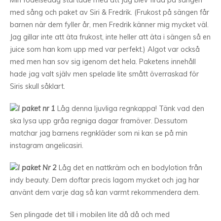
Min födelsedag startade med att jag blev firad på sängen
med sång och paket av Siri & Fredrik. (Frukost på sängen får
barnen när dem fyller år, men Fredrik känner mig mycket väl.
Jag gillar inte att äta frukost, inte heller att äta i sängen så en
juice som han kom upp med var perfekt.) Algot var också
med men han sov sig igenom det hela. Paketens innehåll
hade jag valt själv men spelade lite smått överraskad för
Siris skull såklart.
I paket nr 1
Låg denna ljuvliga regnkappa! Tänk vad den
ska lysa upp gråa regniga dagar framöver. Dessutom
matchar jag barnens regnkläder som ni kan se på min
instagram angelicasiri.
I paket Nr 2
Låg det en nattkräm och en bodylotion från
indy beauty. Dem doftar precis lagom mycket och jag har
använt dem varje dag så kan varmt rekommendera dem.
Sen plingade det till i mobilen lite då då och med