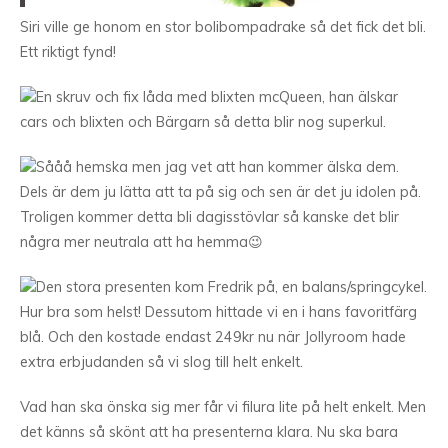
Siri ville ge honom en stor bolibompadrake så det fick det bli.
Ett riktigt fynd!
En skruv och fix låda med blixten mcQueen, han älskar
cars och blixten och Bärgarn så detta blir nog superkul.
Sååå hemska men jag vet att han kommer älska dem.
Dels är dem ju lätta att ta på sig och sen är det ju idolen på.
Troligen kommer detta bli dagisstövlar så kanske det blir
några mer neutrala att ha hemma😉
Den stora presenten kom Fredrik på, en balans/springcykel.
Hur bra som helst! Dessutom hittade vi en i hans favoritfärg
blå. Och den kostade endast 249kr nu när Jollyroom hade
extra erbjudanden så vi slog till helt enkelt.
Vad han ska önska sig mer får vi filura lite på helt enkelt. Men
det känns så skönt att ha presenterna klara. Nu ska bara