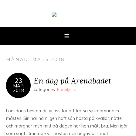
MÅNAD: MARS 2018
En dag på Arenabadet
23
MAR
categories:
Familjeliv
2018
I onsdags bestämde vi oss för att trotsa sjukdomar och
måsten. Siri har nämligen haft sån hosta på kvällar, nätter
och morgnar men mitt på dagen har hon mått bra. Men igår
som sagt struntade vi i hostan och begav oss mot