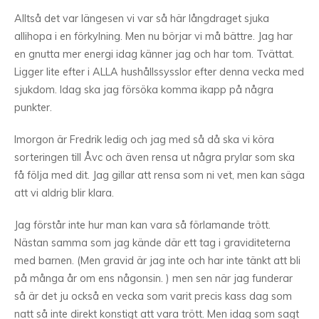
Alltså det var längesen vi var så här långdraget sjuka
allihopa i en förkylning. Men nu börjar vi må bättre. Jag har
en gnutta mer energi idag känner jag och har tom. Tvättat.
Ligger lite efter i ALLA hushållssysslor efter denna vecka med
sjukdom. Idag ska jag försöka komma ikapp på några
punkter.
Imorgon är Fredrik ledig och jag med så då ska vi köra
sorteringen till Åvc och även rensa ut några prylar som ska
få följa med dit. Jag gillar att rensa som ni vet, men kan säga
att vi aldrig blir klara.
Jag förstår inte hur man kan vara så förlamande trött.
Nästan samma som jag kände där ett tag i graviditeterna
med barnen. (Men gravid är jag inte och har inte tänkt att bli
på många år om ens någonsin. ) men sen när jag funderar
så är det ju också en vecka som varit precis kass dag som
natt så inte direkt konstigt att vara trött. Men idag som sagt