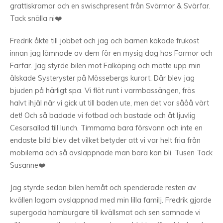
grattiskramar och en swischpresent från Svärmor & Svärfar.
Tack snälla ni❤️
Fredrik åkte till jobbet och jag och barnen käkade frukost
innan jag lämnade av dem för en mysig dag hos Farmor och
Farfar. Jag styrde bilen mot Falköping och mötte upp min
älskade Systeryster på Mössebergs kurort. Där blev jag
bjuden på härligt spa. Vi flöt runt i varmbassängen, frös
halvt ihjäl när vi gick ut till baden ute, men det var sååå värt
det! Och så badade vi fotbad och bastade och åt ljuvlig
Cesarsallad till lunch. Timmarna bara försvann och inte en
endaste bild blev det vilket betyder att vi var helt fria från
mobilerna och så avslappnade man bara kan bli. Tusen Tack
Susanne❤️
Jag styrde sedan bilen hemåt och spenderade resten av
kvällen lagom avslappnad med min lilla familj. Fredrik gjorde
supergoda hamburgare till kvällsmat och sen somnade vi