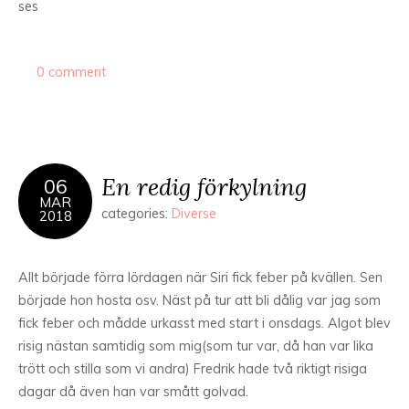
ses
0 comment
En redig förkylning
06
MAR
categories:
Diverse
2018
Allt började förra lördagen när Siri fick feber på kvällen. Sen
började hon hosta osv. Näst på tur att bli dålig var jag som
fick feber och mådde urkasst med start i onsdags. Algot blev
risig nästan samtidig som mig(som tur var, då han var lika
trött och stilla som vi andra) Fredrik hade två riktigt risiga
dagar då även han var smått golvad.