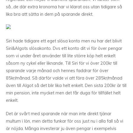
så…de där extra kronorna har vi klarat oss utan tidigare så
lika bra att sätta in dem på sparande direkt.
Siri hade tidigare ett eget slösa konto men nu har det blivit
Siri&Algots slösakonto. Dvs ett konto dit vi för över pengar
som vi under året använder till lite större köp helt enkelt
såsom ny cykel eller liknande. Till Siri för vi över 200kr till
sparande varje månad och hennes faddrar för över
85kr/månad. Så därför valde vi att föra över 285kr/månad
även till Algot så det blir lika helt enkelt. Den sista 200kr är till
min pension, inte mycket men det får duga för tillfället helt
enkelt.
Det är svårt med sparande när man inte direkt tjänar
multum i lön, men detta funkar för oss just nu i alla fall så vi
är nöjda. Många investerar ju även pengar i exempelvis