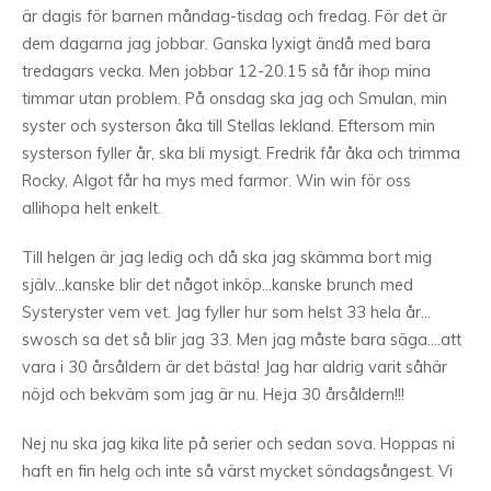
är dagis för barnen måndag-tisdag och fredag. För det är
dem dagarna jag jobbar. Ganska lyxigt ändå med bara
tredagars vecka. Men jobbar 12-20.15 så får ihop mina
timmar utan problem. På onsdag ska jag och Smulan, min
syster och systerson åka till Stellas lekland. Eftersom min
systerson fyller år, ska bli mysigt. Fredrik får åka och trimma
Rocky, Algot får ha mys med farmor. Win win för oss
allihopa helt enkelt.
Till helgen är jag ledig och då ska jag skämma bort mig
själv…kanske blir det något inköp…kanske brunch med
Systeryster vem vet. Jag fyller hur som helst 33 hela år…
swosch sa det så blir jag 33. Men jag måste bara säga….att
vara i 30 årsåldern är det bästa! Jag har aldrig varit såhär
nöjd och bekväm som jag är nu. Heja 30 årsåldern!!!
Nej nu ska jag kika lite på serier och sedan sova. Hoppas ni
haft en fin helg och inte så värst mycket söndagsångest. Vi