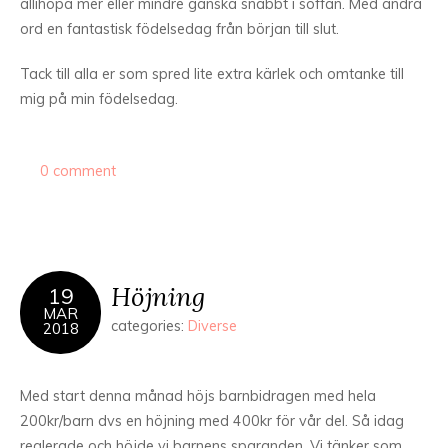
allihopa mer eller mindre ganska snabbt i soffan. Med andra
ord en fantastisk födelsedag från början till slut.
Tack till alla er som spred lite extra kärlek och omtanke till
mig på min födelsedag.
0 comment
Höjning
19
MAR
categories:
Diverse
2018
Med start denna månad höjs barnbidragen med hela
200kr/barn dvs en höjning med 400kr för vår del. Så idag
reglerade och höjde vi barnens sparanden. Vi tänker som