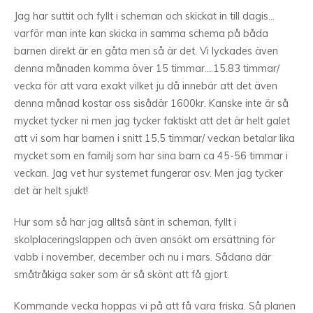
Jag har suttit och fyllt i scheman och skickat in till dagis…
varför man inte kan skicka in samma schema på båda
barnen direkt är en gåta men så är det. Vi lyckades även
denna månaden komma över 15 timmar….15.83 timmar/
vecka för att vara exakt vilket ju då innebär att det även
denna månad kostar oss sisådär 1600kr. Kanske inte är så
mycket tycker ni men jag tycker faktiskt att det är helt galet
att vi som har barnen i snitt 15,5 timmar/ veckan betalar lika
mycket som en familj som har sina barn ca 45-56 timmar i
veckan. Jag vet hur systemet fungerar osv. Men jag tycker
det är helt sjukt!
Hur som så har jag alltså sänt in scheman, fyllt i
skolplaceringslappen och även ansökt om ersättning för
vabb i november, december och nu i mars. Sådana där
småtråkiga saker som är så skönt att få gjort.
Kommande vecka hoppas vi på att få vara friska. Så planen