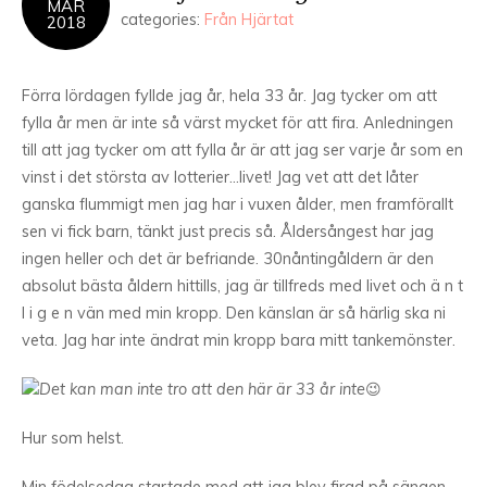
MAR
categories:
Från Hjärtat
2018
Förra lördagen fyllde jag år, hela 33 år. Jag tycker om att
fylla år men är inte så värst mycket för att fira. Anledningen
till att jag tycker om att fylla år är att jag ser varje år som en
vinst i det största av lotterier…livet! Jag vet att det låter
ganska flummigt men jag har i vuxen ålder, men framförallt
sen vi fick barn, tänkt just precis så. Åldersångest har jag
ingen heller och det är befriande. 30nåntingåldern är den
absolut bästa åldern hittills, jag är tillfreds med livet och ä n t
l i g e n vän med min kropp. Den känslan är så härlig ska ni
veta. Jag har inte ändrat min kropp bara mitt tankemönster.
Det kan man inte tro att den här är 33 år inte
😉
Hur som helst.