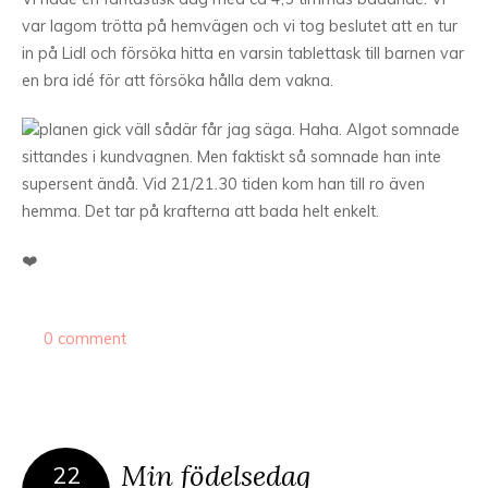
var lagom trötta på hemvägen och vi tog beslutet att en tur
in på Lidl och försöka hitta en varsin tablettask till barnen var
en bra idé för att försöka hålla dem vakna.
planen gick väll sådär får jag säga. Haha. Algot somnade
sittandes i kundvagnen. Men faktiskt så somnade han inte
supersent ändå. Vid 21/21.30 tiden kom han till ro även
hemma. Det tar på krafterna att bada helt enkelt.
❤️
0 comment
Min födelsedag
22