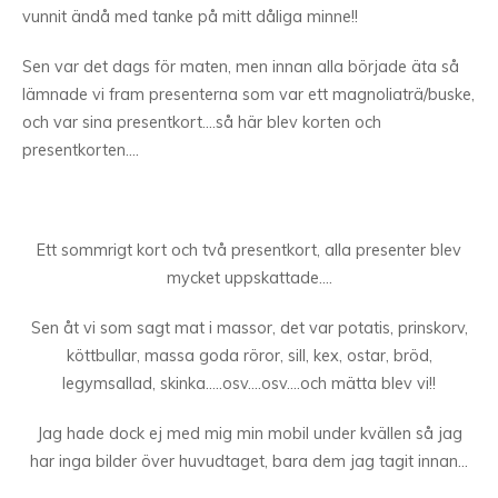
vunnit ändå med tanke på mitt dåliga minne!!
Sen var det dags för maten, men innan alla började äta så
lämnade vi fram presenterna som var ett magnoliaträ/buske,
och var sina presentkort….så här blev korten och
presentkorten….
Ett sommrigt kort och två presentkort, alla presenter blev
mycket uppskattade….
Sen åt vi som sagt mat i massor, det var potatis, prinskorv,
köttbullar, massa goda röror, sill, kex, ostar, bröd,
legymsallad, skinka…..osv….osv….och mätta blev vi!!
Jag hade dock ej med mig min mobil under kvällen så jag
har inga bilder över huvudtaget, bara dem jag tagit innan…