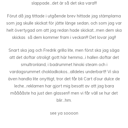
slappade…det är så det ska vara!!!
Förut då jag tittade i utgående brev hittade jag stämplarna
som jag skulle skickat för jätte länge sedan, och som jag var
helt övertygad om att jag redan hade skickat…men dem ska
skickas så dem kommer fram i veckan!!! Det lovar jag!!
Snart ska jag och Fredrik grilla lite, men först ska jag säga
att det doftar otroligt gott här hemma…i hallen doftar det
smultronland, i badrummet hinoki steam och i
vardagsrummet chokladkokos…alldeles underbart!! Vi ska
även handla lite onyttigt, tror det får bli Cart d’our dulce de
leche…reklamen har gjort mig besatt av att jag bara
mååååste ha just den glassen!! men vi får väll se hur det
blir…hm.
see ya soooon