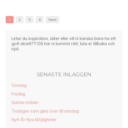
1
2
3
4
Next
Letar du inspiration, idéer eller vill ni kanska bara ha ett
gott skratt??! Då har ni kommit rätt, luta er tillbaka och
njut.
SENASTE INLÄGGEN
Söndag
Fredag
Gamla möbler
Tisdagen som gled över till onsdag
Nytt År Nya Möjligheter