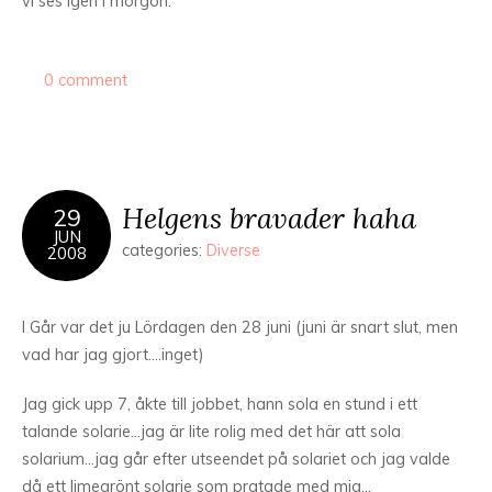
vi ses igen i morgon.
0 comment
Helgens bravader haha
29
JUN
categories:
Diverse
2008
I Går var det ju Lördagen den 28 juni (juni är snart slut, men
vad har jag gjort….inget)
Jag gick upp 7, åkte till jobbet, hann sola en stund i ett
talande solarie…jag är lite rolig med det här att sola
solarium…jag går efter utseendet på solariet och jag valde
då ett limegrönt solarie som pratade med mig…