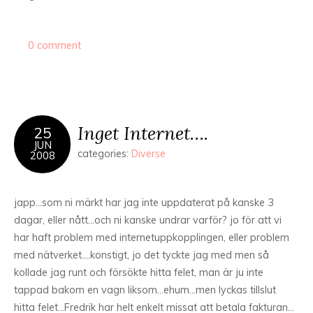
0 comment
Inget Internet….
25
JUN
categories:
Diverse
2008
japp…som ni märkt har jag inte uppdaterat på kanske 3
dagar, eller nått…och ni kanske undrar varför? jo för att vi
har haft problem med internetuppkopplingen, eller problem
med nätverket….konstigt, jo det tyckte jag med men så
kollade jag runt och försökte hitta felet, man är ju inte
tappad bakom en vagn liksom…ehum…men lyckas tillslut
hitta felet…Fredrik har helt enkelt missat att betala fakturan…