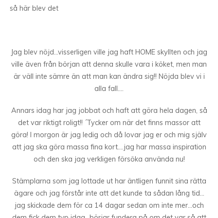
så här blev det
Jag blev nöjd…visserligen ville jag haft HOME skyllten och jag
ville även från början att denna skulle vara i köket, men man
är väll inte sämre än att man kan ändra sig!! Nöjda blev vi i
alla fall….
Annars idag har jag jobbat och haft att göra hela dagen, så
det var riktigt roligt!! ´Tycker om när det finns massor att
göra! I morgon är jag ledig och då lovar jag er och mig själv
att jag ska göra massa fina kort….jag har massa inspiration
och den ska jag verkligen försöka använda nu!
Stämplarna som jag lottade ut har äntligen funnit sina rätta
ägare och jag förstår inte att det kunde ta sådan lång tid…
jag skickade dem för ca 14 dagar sedan om inte mer…och
dem fick dem typ idag…börjar fundera på om det var så att