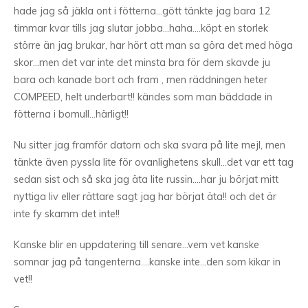
hade jag så jäkla ont i fötterna…gött tänkte jag bara 12
timmar kvar tills jag slutar jobba…haha….köpt en storlek
större än jag brukar, har hört att man sa göra det med höga
skor…men det var inte det minsta bra för dem skavde ju
bara och kanade bort och fram , men räddningen heter
COMPEED, helt underbart!! kändes som man bäddade in
fötterna i bomull…härligt!!
Nu sitter jag framför datorn och ska svara på lite mejl, men
tänkte även pyssla lite för ovanlighetens skull…det var ett tag
sedan sist och så ska jag äta lite russin….har ju börjat mitt
nyttiga liv eller rättare sagt jag har börjat äta!! och det är
inte fy skamm det inte!!
Kanske blir en uppdatering till senare…vem vet kanske
somnar jag på tangenterna….kanske inte…den som kikar in
vet!!