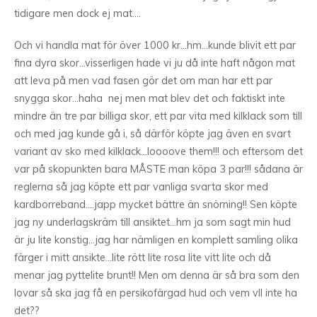
tidigare men dock ej mat….
Och vi handla mat för över 1000 kr…hm…kunde blivit ett par
fina dyra skor…visserligen hade vi ju då inte haft någon mat
att leva på men vad fasen gör det om man har ett par
snygga skor…haha nej men mat blev det och faktiskt inte
mindre än tre par billiga skor, ett par vita med kilklack som till
och med jag kunde gå i, så därför köpte jag även en svart
variant av sko med kilklack…loooove them!!! och eftersom det
var på skopunkten bara MÅSTE man köpa 3 par!!! sådana är
reglerna så jag köpte ett par vanliga svarta skor med
kardborreband….japp mycket bättre än snörning!! Sen köpte
jag ny underlagskräm till ansiktet…hm ja som sagt min hud
är ju lite konstig…jag har nämligen en komplett samling olika
färger i mitt ansikte…lite rött lite rosa lite vitt lite och då
menar jag pyttelite brunt!! Men om denna är så bra som den
lovar så ska jag få en persikofärgad hud och vem vll inte ha
det??