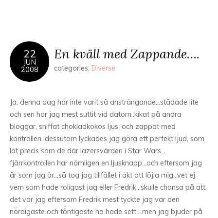
En kväll med Zappande….
22
JUN
categories:
Diverse
2008
Ja, denna dag har inte varit så ansträngande…städade lite
och sen har jag mest suttit vid datorn..kikat på andra
bloggar, sniffat chokladkokos ljus, och zappat med
kontrollen, dessutom lyckades jag göra ett perfekt ljud, som
lät precis som de där lazersvärden i Star Wars…
fjärrkontrollen har nämligen en ljusknapp…och eftersom jag
är som jag är…så tog jag tillfället i akt att löjla mig…vet ej
vem som hade roligast jag eller Fredrik…skulle chansa på att
det var jag eftersom Fredrik mest tyckte jag var den
nördigaste och töntigaste ha hade sett….men jag bjuder på