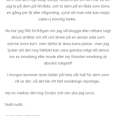
jag la på dem på fel låda…och la dem på en låda som töms
en gång per år eller någonting…synd att man inte kan mejla
saker=) konstig tanke…
Nu har jag fått förfrågan om jag vill blogga eller rättare sagt
skriva artiklar om ett vist ämne på en annan sida som
startar inom kort…men detta är ännu bara planer…men jag
tycker att det nog faktiskt kan vara ganska roligt att skriva
om ex inredning eller mode eller nej föresten inredning är
absolut roligast!!
I morgon kommer även bilder på hela vår hall för dem som
vill se det…så det blir ett litet inrednings repotage…
nej nu vankas det nog Scrubs och sen ska jag sova…
Natti natti…