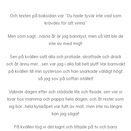
Och texten på baksidan var ”Du hade tyvär inte vad som
krävdes för att vinna”
Men som sagt….nästa år är jag bannlyst, men så lätt blir de
inte av med mig!!
Sen på kvällen satt alla och pratade, skrattade och drack
och åt ännu mer….sen var jag i alla fall helt slut!! Var barnvakt
på kvällen till min systerson och han snarkade väldigt högt
så jag sov på soffan istället!
Vaknde dagen efter och städade lite och fixade, sen var vi
kvar hos mamma och pappa hela dagen, och åt rester som
sig bör…hela kylskåpet var fullt av mat…men inte nu längre
kan jag säga!!
På kvällen tog vi det lugnt och tittade på tv och bara