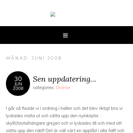
MÅNAD: JUNI 2008
Sen uppdatering…
30
JUN
categories:
Diverse
2008
I går så fixade vi i ordning i hallen och det blev riktigt bra..vi
lyckades mäta ut och sätta upp den nyinköpta
skyllt/tavla/hängare grejjen och vi lyckades till och med att
sätta upp den rakt!! Det är väll värt en applåd i alla fall!! och