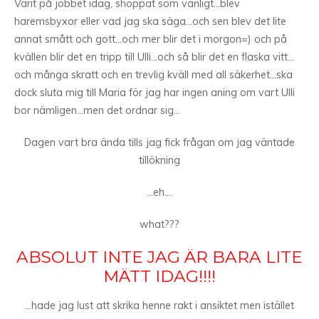
Varit på jobbet idag, shoppat som vanligt…blev
haremsbyxor eller vad jag ska säga…och sen blev det lite
annat smått och gott…och mer blir det i morgon=) och på
kvällen blir det en tripp till Ulli…och så blir det en flaska vitt…
och många skratt och en trevlig kväll med all säkerhet…ska
dock sluta mig till Maria för jag har ingen aning om vart Ulli
bor nämligen…men det ordnar sig…
Dagen vart bra ända tills jag fick frågan om jag väntade
tillökning
…eh….
what???
ABSOLUT INTE JAG ÄR BARA LITE
MÄTT IDAG!!!!
…hade jag lust att skrika henne rakt i ansiktet men istället