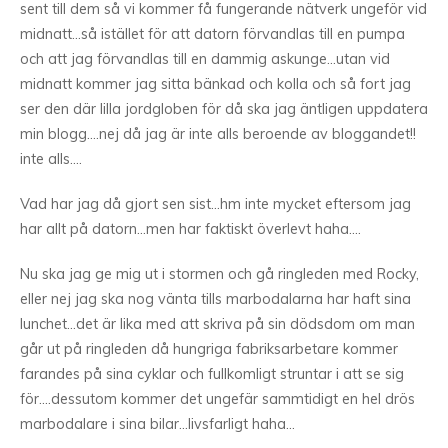
sent till dem så vi kommer få fungerande nätverk ungeför vid
midnatt…så istället för att datorn förvandlas till en pumpa
och att jag förvandlas till en dammig askunge…utan vid
midnatt kommer jag sitta bänkad och kolla och så fort jag
ser den där lilla jordgloben för då ska jag äntligen uppdatera
min blogg….nej då jag är inte alls beroende av bloggandet!!
inte alls….
Vad har jag då gjort sen sist…hm inte mycket eftersom jag
har allt på datorn…men har faktiskt överlevt haha….
Nu ska jag ge mig ut i stormen och gå ringleden med Rocky,
eller nej jag ska nog vänta tills marbodalarna har haft sina
lunchet…det är lika med att skriva på sin dödsdom om man
går ut på ringleden då hungriga fabriksarbetare kommer
farandes på sina cyklar och fullkomligt struntar i att se sig
för….dessutom kommer det ungefär sammtidigt en hel drös
marbodalare i sina bilar…livsfarligt haha…