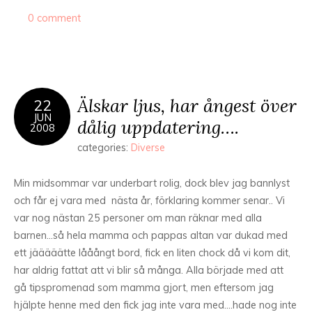
0 comment
Älskar ljus, har ångest över
22
JUN
dålig uppdatering….
2008
categories:
Diverse
Min midsommar var underbart rolig, dock blev jag bannlyst
och får ej vara med nästa år, förklaring kommer senar.. Vi
var nog nästan 25 personer om man räknar med alla
barnen…så hela mamma och pappas altan var dukad med
ett jääääätte lååångt bord, fick en liten chock då vi kom dit,
har aldrig fattat att vi blir så många. Alla började med att
gå tipspromenad som mamma gjort, men eftersom jag
hjälpte henne med den fick jag inte vara med….hade nog inte