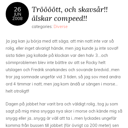
Tröööött, och skavsår!!
26
JUN
älskar compeed!!
2008
categories:
Diverse
Ja jag kan ju börja med att säga, att min natt inte var så
rolig, eller inget alvarigt hände, men jag kunde ju inte sova!!
sista tiden jag kollade på klockan var den halv 3….och
sömnproblemen blev inte bättre av att se Rocky helt
utslagen och Fredrik snarkandes och sovande bredvid…men
tror jag somnade ungefär vid 3 tiden, så jag sov med andra
ord 4 timmar i natt, men jag kom ändå ur sängen i morse…
helt otroligt!!
Dagen på jobbet har varit bra och väldigt rolig…tog ju som
sagt på mig mina snygga nya skor i morse och kände mig så
snygg eller ja…snygg är väll att ta i…men lyckades ungefär
komma från bussen till jobbet (för övrigt ca 200 meter) sen