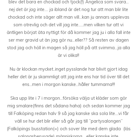
blev det bara en chockad och tjock(!) Angelica som svara…
nej det är jag inte
…. ja ibland är det nog tur att man blir lite
chockad och inte säger allt man vill…kan ju annars upplevas
som otrevlig och det vill jag inte……men vilken tur att vi
äntligen börjat äta nyttigt för då kommer jag ju i alla fall inte
ser mer gravid ut än jag gör nu…eller?? Så resten av dagen
stod jag och höll in magen så jag höll på att svimma…ja alla
är vi olika!!
Nu är klockan mycket..inget pysslande har blivit gjort idag
heller det är ju skammligt att jag inte ens har tid över till det
ens…men i morgon kanske…håller tummarna!!!
Ska upp lite i 7 i morgon…försöka välja ut kläder som gör
mig smalare(finns det sådana haha) och sedan kommer jag
till Falköping redan halv 9 så jag kanske ska sola lite….vi får
väll se hur det blir eller så går jag till ”partysalongen”
(Falköpings busstation(=) och sover lite med dem glada (läs
salongsberusade) människorna… eller kanske inte.