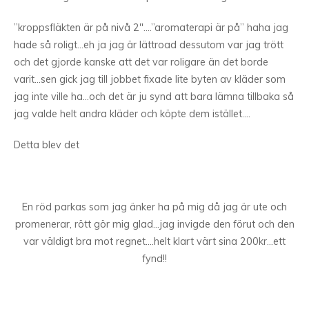
”kroppsfläkten är på nivå 2″….”aromaterapi är på” haha jag
hade så roligt…eh ja jag är lättroad dessutom var jag trött
och det gjorde kanske att det var roligare än det borde
varit…sen gick jag till jobbet fixade lite byten av kläder som
jag inte ville ha…och det är ju synd att bara lämna tillbaka så
jag valde helt andra kläder och köpte dem istället….
Detta blev det
En röd parkas som jag änker ha på mig då jag är ute och
promenerar, rött gör mig glad…jag invigde den förut och den
var väldigt bra mot regnet….helt klart värt sina 200kr…ett
fynd!!