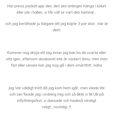
Har precis packat upp den, den ska antingen hänga i köket
eller ute i hallen…vi får väll se vart den hamnar…
och jag berättade ju tidigare att jag köpte 3 par skor….här är
dem
Kommer nog dröja ett tag innan jag kan ha de svarta eller
vita igen…eftersom skoskavet inte är vackert ännu, men men
förr eller senare kan jag nog gå i dem smärtfritt…haha
Jag Var väldigt trött då jag kom hem igår…men vilade lite
och sen fixade jag i ordning mig och så åkte vi till Ulli på
inflyttningsfest…vi dansade och hadeså otroligt
roligt….nostalgi…!!