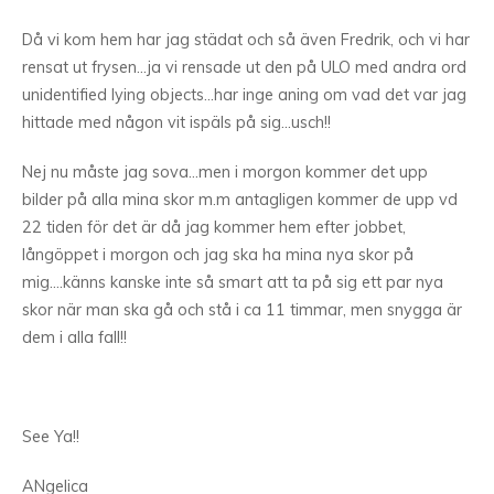
Då vi kom hem har jag städat och så även Fredrik, och vi har
rensat ut frysen…ja vi rensade ut den på ULO med andra ord
unidentified lying objects…har inge aning om vad det var jag
hittade med någon vit ispäls på sig…usch!!
Nej nu måste jag sova…men i morgon kommer det upp
bilder på alla mina skor m.m antagligen kommer de upp vd
22 tiden för det är då jag kommer hem efter jobbet,
långöppet i morgon och jag ska ha mina nya skor på
mig….känns kanske inte så smart att ta på sig ett par nya
skor när man ska gå och stå i ca 11 timmar, men snygga är
dem i alla fall!!
See Ya!!
ANgelica