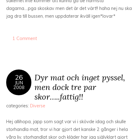
säkerhet inte kommer att kunna gå de närmsta
dagarna….pga skoskav men det är det värt!! haha nej nu ska
jag dra till bussen, men uppdaterar ikväll igen*lovar*
1 Comment
Dyr mat och inget pyssel,
26
JUN
men dock tre par
2008
skor…..fattig!!
categories:
Diverse
Hej allihopa, japp som sagt var vi i skövde idag och skulle
storhandla mat, tror vi har gjort det kanske 2 gånger i hela
våra liv, storhandlat skor och kläder har jag självklart gjort