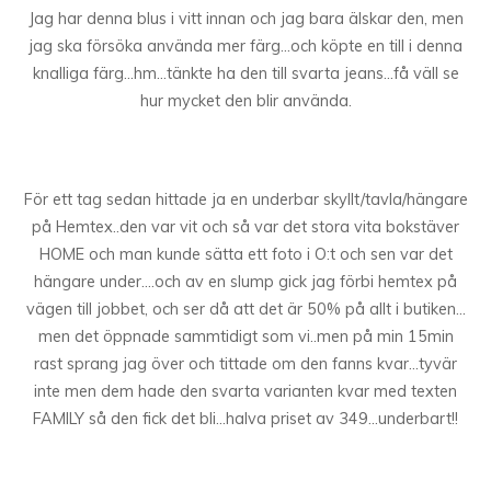
Jag har denna blus i vitt innan och jag bara älskar den, men
jag ska försöka använda mer färg…och köpte en till i denna
knalliga färg…hm…tänkte ha den till svarta jeans…få väll se
hur mycket den blir använda.
För ett tag sedan hittade ja en underbar skyllt/tavla/hängare
på Hemtex..den var vit och så var det stora vita bokstäver
HOME och man kunde sätta ett foto i O:t och sen var det
hängare under….och av en slump gick jag förbi hemtex på
vägen till jobbet, och ser då att det är 50% på allt i butiken…
men det öppnade sammtidigt som vi..men på min 15min
rast sprang jag över och tittade om den fanns kvar…tyvär
inte men dem hade den svarta varianten kvar med texten
FAMILY så den fick det bli…halva priset av 349…underbart!!