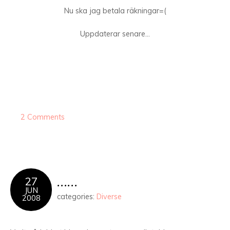
Nu ska jag betala räkningar=(
Uppdaterar senare…
2 Comments
……
27
JUN
categories:
Diverse
2008