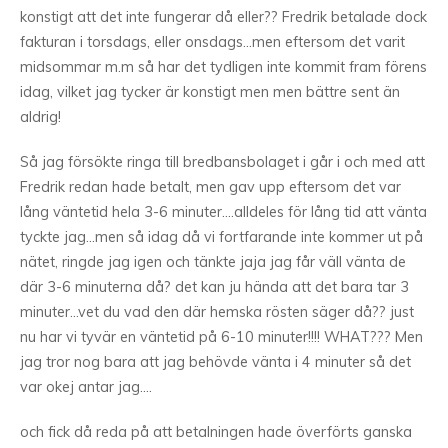
konstigt att det inte fungerar då eller?? Fredrik betalade dock
fakturan i torsdags, eller onsdags…men eftersom det varit
midsommar m.m så har det tydligen inte kommit fram förens
idag, vilket jag tycker är konstigt men men bättre sent än
aldrig!
Så jag försökte ringa till bredbansbolaget i går i och med att
Fredrik redan hade betalt, men gav upp eftersom det var
lång väntetid hela 3-6 minuter….alldeles för lång tid att vänta
tyckte jag…men så idag då vi fortfarande inte kommer ut på
nätet, ringde jag igen och tänkte jaja jag får väll vänta de
där 3-6 minuterna då? det kan ju hända att det bara tar 3
minuter…vet du vad den där hemska rösten säger då?? just
nu har vi tyvär en väntetid på 6-10 minuter!!!! WHAT??? Men
jag tror nog bara att jag behövde vänta i 4 minuter så det
var okej antar jag….
och fick då reda på att betalningen hade överförts ganska