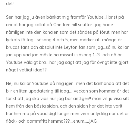
det!!
Sen har jag ju även bänkat mig framför Youtube…i brist på
annat har jag kollat på One tree hill snuttar…jag hade
nämligen inte den kanalen som det sändes på förut, men har
lyckats få tag i säsong 4 och 5, men märker att många är
brucas fans och absolut inte Leyton fan som jag…så nu kollar
jag upp vad jag måste ha missat i säsong 1-3…och då är
Youtube väldigt bra….har jag sagt att jag för övrigt inte gjort
något vettigt idag??
Nej nu kallar Youtube på mig igen…men det kanhända att det
blir en liten uppdatering till idag…i veckan som kommer är det
tänkt att jag ska vias hur jag bor äntligen!! man vill ju visa sitt
hem från den bästa sidan, och den sidan har det inte varit
här hemma på väääldigt länge..men vem är lycklig när det är
fläck- och dammfritt hemma???….ehum…..JAG..