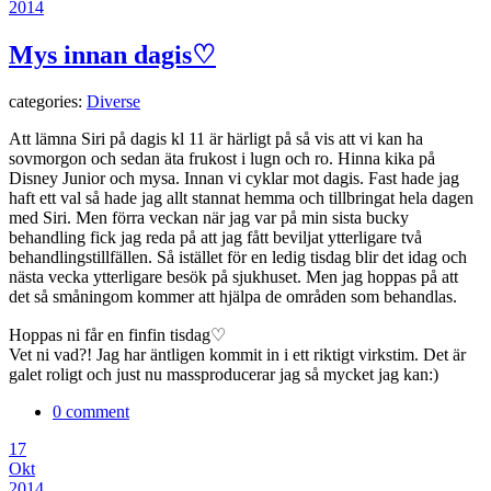
2014
Mys innan dagis♡
categories:
Diverse
Att lämna Siri på dagis kl 11 är härligt på så vis att vi kan ha
sovmorgon och sedan äta frukost i lugn och ro. Hinna kika på
Disney Junior och mysa. Innan vi cyklar mot dagis. Fast hade jag
haft ett val så hade jag allt stannat hemma och tillbringat hela dagen
med Siri. Men förra veckan när jag var på min sista bucky
behandling fick jag reda på att jag fått beviljat ytterligare två
behandlingstillfällen. Så istället för en ledig tisdag blir det idag och
nästa vecka ytterligare besök på sjukhuset. Men jag hoppas på att
det så småningom kommer att hjälpa de områden som behandlas.
Hoppas ni får en finfin tisdag♡
Vet ni vad?! Jag har äntligen kommit in i ett riktigt virkstim. Det är
galet roligt och just nu massproducerar jag så mycket jag kan:)
0 comment
17
Okt
2014