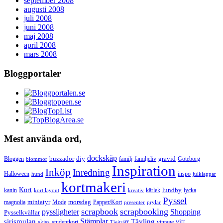
september 2008
augusti 2008
juli 2008
juni 2008
maj 2008
april 2008
mars 2008
Bloggportaler
Mest använda ord,
dockskåp
buzzador
diy
gravid
Bloggen
familj
familjeliv
Göteborg
blommor
Inspiration
Inköp
Inredning
Halloween
inspo
hund
julklappar
kortmakeri
Kort
lundby
kanin
kärlek
lycka
kort layout
kreativ
Pyssel
miniatyr
morsdag
magnolia
Mode
Papper/Kort
presenter
prylar
scrapbook
scrapbooking
pyssligheter
Shopping
Pysselkvällar
Stämplar
sirismulan
Tävling
vitt
skiss
studentkort
vintage
Tjejträff