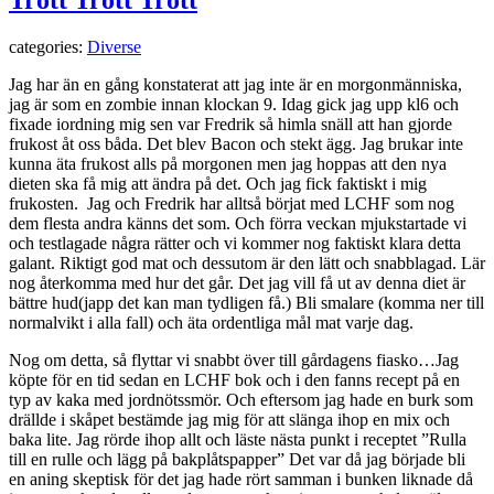
Trött Trött Trött
categories:
Diverse
Jag har än en gång konstaterat att jag inte är en morgonmänniska,
jag är som en zombie innan klockan 9. Idag gick jag upp kl6 och
fixade iordning mig sen var Fredrik så himla snäll att han gjorde
frukost åt oss båda. Det blev Bacon och stekt ägg. Jag brukar inte
kunna äta frukost alls på morgonen men jag hoppas att den nya
dieten ska få mig att ändra på det. Och jag fick faktiskt i mig
frukosten. Jag och Fredrik har alltså börjat med LCHF som nog
dem flesta andra känns det som. Och förra veckan mjukstartade vi
och testlagade några rätter och vi kommer nog faktiskt klara detta
galant. Riktigt god mat och dessutom är den lätt och snabblagad. Lär
nog återkomma med hur det går. Det jag vill få ut av denna diet är
bättre hud(japp det kan man tydligen få.) Bli smalare (komma ner till
normalvikt i alla fall) och äta ordentliga mål mat varje dag.
Nog om detta, så flyttar vi snabbt över till gårdagens fiasko…Jag
köpte för en tid sedan en LCHF bok och i den fanns recept på en
typ av kaka med jordnötssmör. Och eftersom jag hade en burk som
drällde i skåpet bestämde jag mig för att slänga ihop en mix och
baka lite. Jag rörde ihop allt och läste nästa punkt i receptet ”Rulla
till en rulle och lägg på bakplåtspapper” Det var då jag började bli
en aning skeptisk för det jag hade rört samman i bunken liknade då