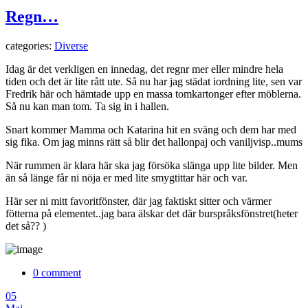
Regn…
categories:
Diverse
Idag är det verkligen en innedag, det regnr mer eller mindre hela
tiden och det är lite rått ute. Så nu har jag städat iordning lite, sen var
Fredrik här och hämtade upp en massa tomkartonger efter möblerna.
Så nu kan man tom. Ta sig in i hallen.
Snart kommer Mamma och Katarina hit en sväng och dem har med
sig fika. Om jag minns rätt så blir det hallonpaj och vaniljvisp..mums
När rummen är klara här ska jag försöka slänga upp lite bilder. Men
än så länge får ni nöja er med lite smygtittar här och var.
Här ser ni mitt favoritfönster, där jag faktiskt sitter och värmer
fötterna på elementet..jag bara älskar det där burspråksfönstret(heter
det så?? )
0 comment
05