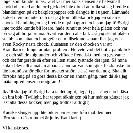
inget som kunde rullas…det var mer konsistensen av halvsmält
choklad…med andra ord gick det inte direkt att rulla så jag bredde ut
blandningen på ett bakplåtspapper och slängde in i ugnen. Lämnade
köket i fem minuter och när jag kom tillbaka fick jag en smärre
chock. Blandningen jag bredde ut på pappret, och som jag förövrigt
inte trodde kunde bli lösare, hade runnit ut över hela plåten och var
på väg att börja brinna. Svart var den i alla fall…så jag slet ut plåten
snabbt som attan och ungefär en millisekund senare fick jag och
även Rocky nästa chock, slutsatsen av den chocken var att
Brandlarmet fungerar utan problem. Helvete vad det tjöt…panik fick
jag och ställde mig under och vifftade frenetiskt med en grytvante
och det fungerade så efter en liten stund tystnade det igen. Så mina
kakor blev allt annat än ätbara… undrar vad som gick fel..kanske för
lite jordnötssmör eller för mycket smör…ja så var det nog. Ska allt
försöka mig på att göra dessa kakor en annan gång, men då ska jag
mäta ingredienserna noggrant.!!
Ikväll ska jag förövrigt bara ta det lugnt, ligga i gästsängen och läsa
en bra bok (Twilight, har tappat räkningen på hur många gånger jag
läst alla dessa böcker, men jag tröttnar aldrig!!)
Kanske slänger upp lite bilder här senare från mobilen med
förresten. Gästrummet är ju hyffsat klart=)
Vi kanske ses.