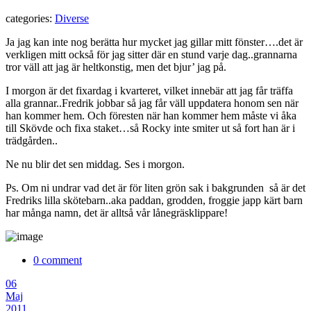
categories:
Diverse
Ja jag kan inte nog berätta hur mycket jag gillar mitt fönster….det är
verkligen mitt också för jag sitter där en stund varje dag..grannarna
tror väll att jag är heltkonstig, men det bjur’ jag på.
I morgon är det fixardag i kvarteret, vilket innebär att jag får träffa
alla grannar..Fredrik jobbar så jag får väll uppdatera honom sen när
han kommer hem. Och föresten när han kommer hem måste vi åka
till Skövde och fixa staket…så Rocky inte smiter ut så fort han är i
trädgården..
Ne nu blir det sen middag. Ses i morgon.
Ps. Om ni undrar vad det är för liten grön sak i bakgrunden så är det
Fredriks lilla skötebarn..aka paddan, grodden, froggie japp kärt barn
har många namn, det är alltså vår lånegräsklippare!
0 comment
06
Maj
2011