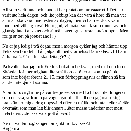
All som varit inne och handlat har pratat omhur vaaarmt!! Det har
varit ute hela dagen, och lite jobbigt kan det vara å höra då man vet
att man ska vara inne resten av dagen, men vi har det dock varmt
inne med vill jag lova! Herregud, vi pratar smink som rinner av och
glansig hud i ansiktet och allmänt svettigt på resten av kroppen. Men
roligt är det på jobbet ändå;-)
Nu är jag ledig i två dagar, men i morgon cyklar jag och hämtar upp
Felix sen blir det till å hjälpa till med Cornelias Barnkalas…13 barn i
åldrarna 5-7 år…hur ska detta gå?!:-)
På kvällen har jag och Fredrik bokat in helkväll, med mat och bio i
Skövde. Känner migbara lite smått oroad över att somna på bion
som inte börjar förens 21;15, men förhoppningsvis är filmen så bra
att det inte går att somna.
Vi är för övrigt inne på vår tredje vecka med Lchf och det fungerar
som det ska, siffrorna på vågen går åt rätt håll och jag mår riktigt
bra..känner mig aldrig uppsvälld efter en måltid och inte heller så där
övermätt som man lätt blir annars…äter massa underbar mat mest
hela tiden…det ska vara gött å leva!!
Ne nu väntar nog sängen, är sjukt trött..vi ses<3
Angelica