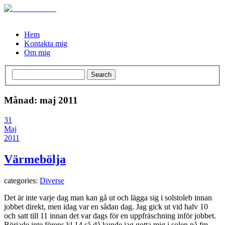
Hem
Kontakta mig
Om mig
Månad: maj 2011
31
Maj
2011
Värmebölja
categories:
Diverse
Det är inte varje dag man kan gå ut och lägga sig i solstoleb innan
jobbet direkt, men idag var en sådan dag. Jag gick ut vid halv 10
och satt till 11 innan det var dags för en uppfräschning inför jobbet.
Började inte förens kl 14 så då kunde jag gotta mig i solen på fm.