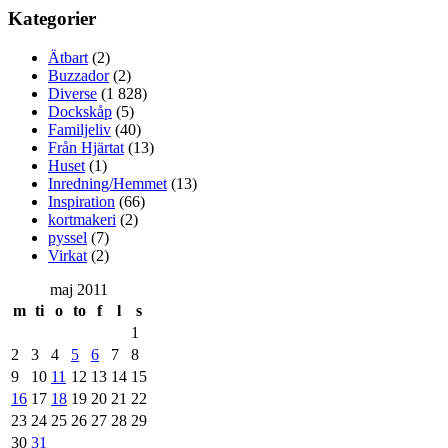
Kategorier
Ätbart
(2)
Buzzador
(2)
Diverse
(1 828)
Dockskåp
(5)
Familjeliv
(40)
Från Hjärtat
(13)
Huset
(1)
Inredning/Hemmet
(13)
Inspiration
(66)
kortmakeri
(2)
pyssel
(7)
Virkat
(2)
maj 2011
m
ti
o
to
f
l
s
1
2
3
4
5
6
7
8
9
10
11
12
13
14
15
16
17
18
19
20
21
22
23
24
25
26
27
28
29
30
31