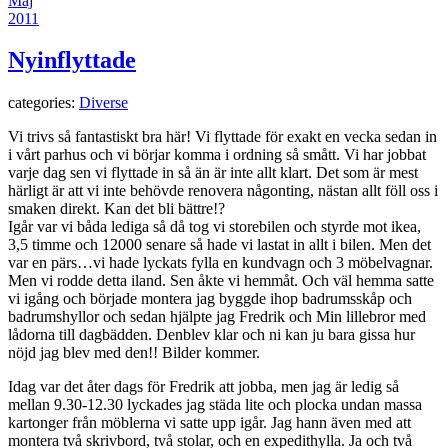
Maj
2011
Nyinflyttade
categories:
Diverse
Vi trivs så fantastiskt bra här! Vi flyttade för exakt en vecka sedan in
i vårt parhus och vi börjar komma i ordning så smått. Vi har jobbat
varje dag sen vi flyttade in så än är inte allt klart. Det som är mest
härligt är att vi inte behövde renovera någonting, nästan allt föll oss i
smaken direkt. Kan det bli bättre!?
Igår var vi båda lediga så då tog vi storebilen och styrde mot ikea,
3,5 timme och 12000 senare så hade vi lastat in allt i bilen. Men det
var en pärs…vi hade lyckats fylla en kundvagn och 3 möbelvagnar.
Men vi rodde detta iland. Sen åkte vi hemmåt. Och väl hemma satte
vi igång och började montera jag byggde ihop badrumsskåp och
badrumshyllor och sedan hjälpte jag Fredrik och Min lillebror med
lådorna till dagbädden. Denblev klar och ni kan ju bara gissa hur
nöjd jag blev med den!! Bilder kommer.
Idag var det åter dags för Fredrik att jobba, men jag är ledig så
mellan 9.30-12.30 lyckades jag städa lite och plocka undan massa
kartonger från möblerna vi satte upp igår. Jag hann även med att
montera två skrivbord, två stolar, och en expedithylla. Ja och två