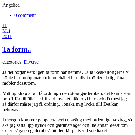
Angelica
0 comment
11
Maj
2011
Ta form..
categories:
Diverse
Ja det börjar verkligen ta form här hemma…alla ikeakartongerna vi
köpte har nu öppnats och innehållet har blivit möbler..riktigt fina
möbler dessutom.
Mitt uppdrag är att få ordning i den stora garderoben, det känns som
prio 1 för tillfället…shit vad mycket kläder vi har..och då mest jag…
så därför måste jag få ordning…önska mig lycka till! Det kan
behövas.
I morgon kommer pappa ev bort en sväng med ordentliga vektyg, så
ska jag sätta upp hyllor och gardinstänger och lite annat, dessutom
ska vi såga en gaderob så att den får plats vid snedtaket…