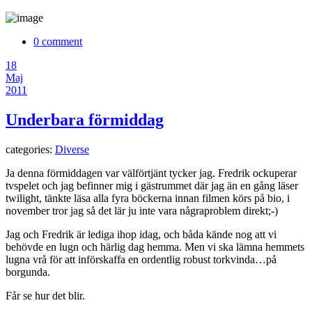
0 comment
18
Maj
2011
Underbara förmiddag
categories:
Diverse
Ja denna förmiddagen var välförtjänt tycker jag. Fredrik ockuperar
tvspelet och jag befinner mig i gästrummet där jag än en gång läser
twilight, tänkte läsa alla fyra böckerna innan filmen körs på bio, i
november tror jag så det lär ju inte vara någraproblem direkt;-)
Jag och Fredrik är lediga ihop idag, och båda kände nog att vi
behövde en lugn och härlig dag hemma. Men vi ska lämna hemmets
lugna vrå för att införskaffa en ordentlig robust torkvinda…på
borgunda.
Får se hur det blir.