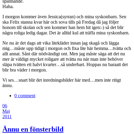
spännande.
Haha.
I morgon kommer även Jessica(syrran) och mina syskonbarn. Sen
ska Felix stanna kvar här och sova tills på Fredag då jag följer
honom till skolan och sen kommer han hem hit igen:-) så det blir
några roliga ledig dagar. Det är alltid kul att träffa mina syskonbarn.
Ne nu är det dags att vika litekläder innan jag skagå och lägga
mig…måste upp tidigt i morgon och fixa lite här hemma…tvätta och
allt annat. Sånt där nödvändigt ont. Men jag måste säga att det nu
mer är väldigt mycket roligare att tvätta nu när man inte behöver
släpa tvätten ett halvt kvarter…så underbart. Hoppas nu baraatt det
blir bra väder i morgon.
Vi ses…snart blir det inredningsbilder här med…men inte ritigt
ännu.
0 comment
06
Maj
2011
Ännu en fönsterbild