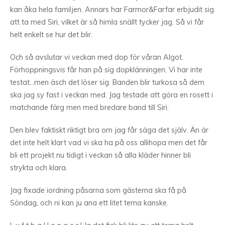
kan åka hela familjen. Annars har Farmor&Farfar erbjudit sig
att ta med Siri, vilket är så himla snällt tycker jag. Så vi får
helt enkelt se hur det blir.
Och så avslutar vi veckan med dop för våran Algot.
Förhoppningsvis får han på sig dopklänningen. Vi har inte
testat…men äsch det löser sig. Banden blir turkosa så dem
ska jag sy fast i veckan med. Jag testade att göra en rosett i
matchande färg men med bredare band till Siri.
Den blev faktiskt riktigt bra om jag får säga det själv. Än är
det inte helt klart vad vi ska ha på oss allihopa men det får
bli ett projekt nu tidigt i veckan så alla kläder hinner bli
strykta och klara.
Jag fixade iordning påsarna som gästerna ska få på
Söndag, och ni kan ju ana ett litet tema kanske.