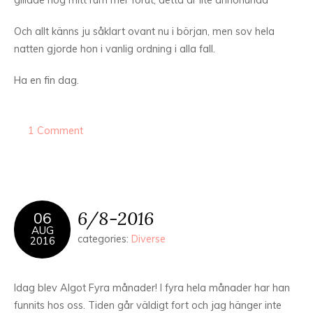
gillade nog mitt rum mer förut, detta är lite annorlunda”
Och allt känns ju såklart ovant nu i början, men sov hela
natten gjorde hon i vanlig ordning i alla fall.
Ha en fin dag.
1 Comment
6/8-2016
06
AUG
categories:
Diverse
2016
Idag blev Algot Fyra månader! I fyra hela månader har han
funnits hos oss. Tiden går väldigt fort och jag hänger inte