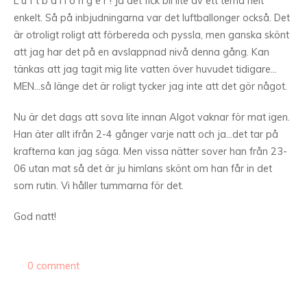
L u f t b a l l o n g e r ! Ja det fick bli lite av ett tema helt
enkelt. Så på inbjudningarna var det luftballonger också. Det
är otroligt roligt att förbereda och pyssla, men ganska skönt
att jag har det på en avslappnad nivå denna gång. Kan
tänkas att jag tagit mig lite vatten över huvudet tidigare…
MEN…så länge det är roligt tycker jag inte att det gör något.
Nu är det dags att sova lite innan Algot vaknar för mat igen.
Han äter allt ifrån 2-4 gånger varje natt och ja…det tar på
krafterna kan jag säga. Men vissa nätter sover han från 23-
06 utan mat så det är ju himlans skönt om han får in det
som rutin. Vi håller tummarna för det.
God natt!
0 comment