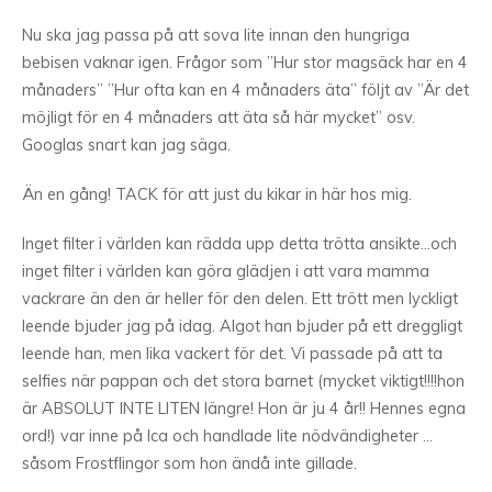
Nu ska jag passa på att sova lite innan den hungriga
bebisen vaknar igen. Frågor som ”Hur stor magsäck har en 4
månaders” ”Hur ofta kan en 4 månaders äta” följt av ”Är det
möjligt för en 4 månaders att äta så här mycket” osv.
Googlas snart kan jag säga.
Än en gång! TACK för att just du kikar in här hos mig.
Inget filter i världen kan rädda upp detta trötta ansikte…och
inget filter i världen kan göra glädjen i att vara mamma
vackrare än den är heller för den delen. Ett trött men lyckligt
leende bjuder jag på idag. Algot han bjuder på ett dreggligt
leende han, men lika vackert för det. Vi passade på att ta
selfies när pappan och det stora barnet (mycket viktigt!!!!hon
är ABSOLUT INTE LITEN längre! Hon är ju 4 år!! Hennes egna
ord!) var inne på Ica och handlade lite nödvändigheter …
såsom Frostflingor som hon ändå inte gillade.