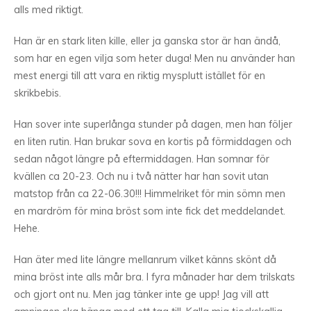
alls med riktigt.
Han är en stark liten kille, eller ja ganska stor är han ändå,
som har en egen vilja som heter duga! Men nu använder han
mest energi till att vara en riktig mysplutt istället för en
skrikbebis.
Han sover inte superlånga stunder på dagen, men han följer
en liten rutin. Han brukar sova en kortis på förmiddagen och
sedan något längre på eftermiddagen. Han somnar för
kvällen ca 20-23. Och nu i två nätter har han sovit utan
matstop från ca 22-06.30!!! Himmelriket för min sömn men
en mardröm för mina bröst som inte fick det meddelandet.
Hehe.
Han äter med lite längre mellanrum vilket känns skönt då
mina bröst inte alls mår bra. I fyra månader har dem trilskats
och gjort ont nu. Men jag tänker inte ge upp! Jag vill att