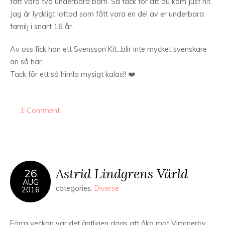
fått våra två underbara barn. Så tack för att du kom just hit.
Jag är lyckligt lottad som fått vara en del av er underbara
familj i snart 16 år.
Av oss fick hon ett Svensson Kit…blir inte mycket svenskare
än så här.
Tack för ett så himla mysigt kalas!! ❤️
1 Comment
Astrid Lindgrens Värld
26
AUG
categories:
Diverse
2016
Förra veckan var det äntligen dags att åka mot Vimmerby