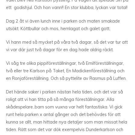
valet blev Nils Karlsson pyssling. På vägen dit spelade Siri på
ett godishjul. Och hon vann!! En stor klubba, lyckan var total!
Dag 2 åt vi även lunch inne i parken och maten smakade
utsökt. Köttbullar och mos, hemlagat och galet gott.
Vi hann med så mycket på våra två dagar, så det var tur att
vi var där just två dagar för en dag hade aldrig räckt.
Vi såg tre olika pippiföreställningar, två Emilföreställningar,
två eller tre Karlson på Taket, En Madickenföreställning och
en Ronjaföreställning. Och så pyttelite av Rasmus på Luffen.
Det hände saker i parken nästan hela tiden, och det var så
roligt att vi han titta på så många föreställningar. Alla
skådespelare..barn som vuxna var helt fantastiska. Vi gick
runt hela parken x antal gånger och det behövdes för att
kunna se allt, man hittade nya detaljer som man missat hela
tiden. Rätt som det var dök exempelvis Dunderkarlson och