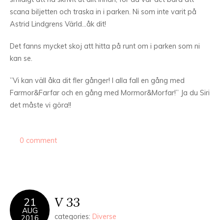
scana biljetten och traska in i parken. Ni som inte varit på
Astrid Lindgrens Värld…åk dit!
Det fanns mycket skoj att hitta på runt om i parken som ni
kan se.
”Vi kan väll åka dit fler gånger! I alla fall en gång med
Farmor&Farfar och en gång med Mormor&Morfar!” Ja du Siri
det måste vi göra!!
0 comment
V 33
21
AUG
categories:
Diverse
2016