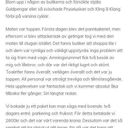
Blom upp i någon av butikerna och försökte stjäla
Guldpengar eller så svischade Pruseluskan och Kling å Klang
förbi på varsina cyklar.
Maten var toppen. Första dagen blev det pannkakeriet, men
eftersom vi blev attackerade av getingar tog vi med den
maten till stugan istället. Det fanns butiker att shoppa lite i
och dem var rymliga och väldigt uppstyrda. Inga problem att
ta sig fram med vagn. Amningsrummet fick två besök av
mig och lillebror, och där var det riktigt lugnt och skönt.
Toaletter fanns överallt, verkligen överallt och det var ju
toppen. All personal var otroligt trevliga och tillmötesgående.
Hela upplevelsen var fantastisk och vi kommer absolut åka
tillbaka fler gånger. Siri längtar redan.
Vi bokade ju ett paket kan man säga med boende, två
dagars entré, parkering och frukost. För detta betalade vi
2600kr och det var värt varenda krona. Dessutom var det så
smidigt att ha skrivit ut allt innan, för då var det bara att