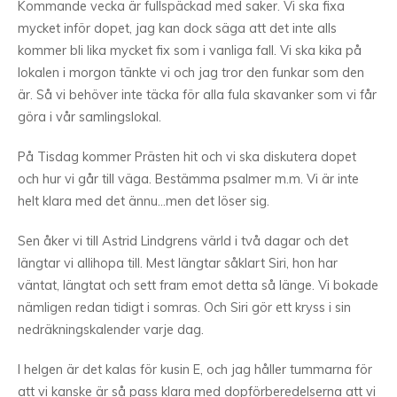
Kommande vecka är fullspäckad med saker. Vi ska fixa
mycket inför dopet, jag kan dock säga att det inte alls
kommer bli lika mycket fix som i vanliga fall. Vi ska kika på
lokalen i morgon tänkte vi och jag tror den funkar som den
är. Så vi behöver inte täcka för alla fula skavanker som vi får
göra i vår samlingslokal.
På Tisdag kommer Prästen hit och vi ska diskutera dopet
och hur vi går till väga. Bestämma psalmer m.m. Vi är inte
helt klara med det ännu…men det löser sig.
Sen åker vi till Astrid Lindgrens värld i två dagar och det
längtar vi allihopa till. Mest längtar såklart Siri, hon har
väntat, längtat och sett fram emot detta så länge. Vi bokade
nämligen redan tidigt i somras. Och Siri gör ett kryss i sin
nedräkningskalender varje dag.
I helgen är det kalas för kusin E, och jag håller tummarna för
att vi kanske är så pass klara med dopförberedelserna att vi