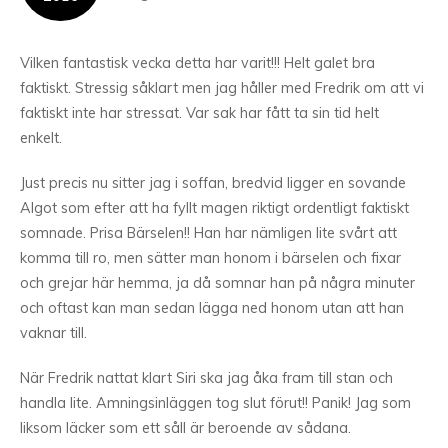
Vilken fantastisk vecka detta har varit!!! Helt galet bra
faktiskt. Stressig såklart men jag håller med Fredrik om att vi
faktiskt inte har stressat. Var sak har fått ta sin tid helt
enkelt.
Just precis nu sitter jag i soffan, bredvid ligger en sovande
Algot som efter att ha fyllt magen riktigt ordentligt faktiskt
somnade. Prisa Bärselen!! Han har nämligen lite svårt att
komma till ro, men sätter man honom i bärselen och fixar
och grejar här hemma, ja då somnar han på några minuter
och oftast kan man sedan lägga ned honom utan att han
vaknar till.
När Fredrik nattat klart Siri ska jag åka fram till stan och
handla lite. Amningsinläggen tog slut förut!! Panik! Jag som
liksom läcker som ett såll är beroende av sådana.