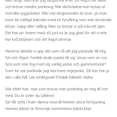
Men ärligt talat kan Jag längta lite efter att Algot blir äldre
och kräver mindre packning. När skötväskan kan bytas ut
mot lilla ryggsäcken. Eller när blöjperioden är över…ja man
hann bli väldigt bekväm med en fyraåring som inte använder
blöjor, napp eller välling. Men nu börjar vi på ruta ett igen.
Det har sin charm med, så just nu är jag glad för att vi inte
har två blöjbarn och att Algot ammar.
Hemma delade vi upp det som så att jag packade till mig,
Siri och Algot. Fredrik skulle packa till sig. Gissa vem av oss
fyra som inte tog med sig vanlig jacka och gummistövlar?
Som tur var packade jag ned hans regnjacka. Så han har ju
den i alla fall. Lite småtypiskt Fredrik faktiskt. Haha.
Här sitter han…han som kräver mer packning än mig till och
med. Du är söter du Lillebror.
Siri får sitta i fram denna resa till hennes stora förtjusning.
Hennes bilstol är förövrigt sommarens bästa köp!