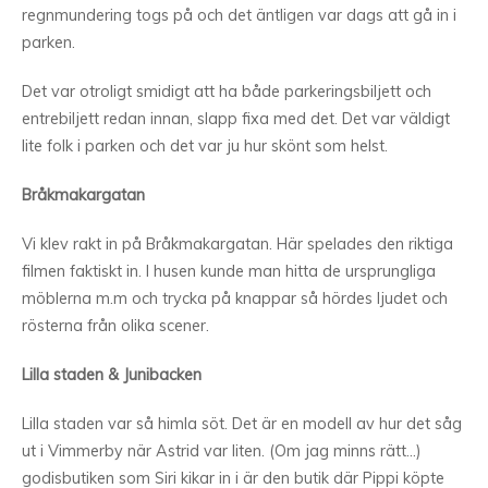
regnmundering togs på och det äntligen var dags att gå in i
parken.
Det var otroligt smidigt att ha både parkeringsbiljett och
entrebiljett redan innan, slapp fixa med det. Det var väldigt
lite folk i parken och det var ju hur skönt som helst.
Bråkmakargatan
Vi klev rakt in på Bråkmakargatan. Här spelades den riktiga
filmen faktiskt in. I husen kunde man hitta de ursprungliga
möblerna m.m och trycka på knappar så hördes ljudet och
rösterna från olika scener.
Lilla staden & Junibacken
Lilla staden var så himla söt. Det är en modell av hur det såg
ut i Vimmerby när Astrid var liten. (Om jag minns rätt…)
godisbutiken som Siri kikar in i är den butik där Pippi köpte