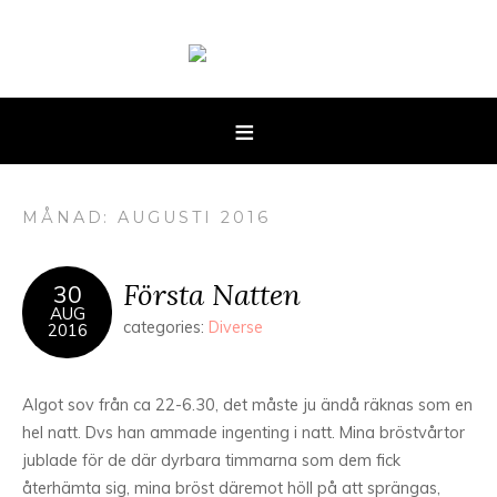
MÅNAD: AUGUSTI 2016
Första Natten
30
AUG
categories:
Diverse
2016
Algot sov från ca 22-6.30, det måste ju ändå räknas som en
hel natt. Dvs han ammade ingenting i natt. Mina bröstvårtor
jublade för de där dyrbara timmarna som dem fick
återhämta sig, mina bröst däremot höll på att sprängas,