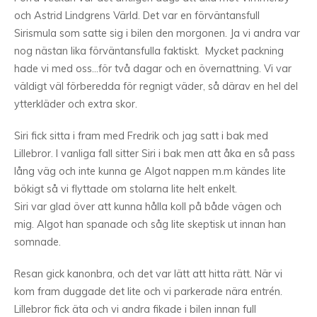
och Astrid Lindgrens Värld. Det var en förväntansfull
Sirismula som satte sig i bilen den morgonen. Ja vi andra var
nog nästan lika förväntansfulla faktiskt. Mycket packning
hade vi med oss…för två dagar och en övernattning. Vi var
väldigt väl förberedda för regnigt väder, så därav en hel del
ytterkläder och extra skor.
Siri fick sitta i fram med Fredrik och jag satt i bak med
Lillebror. I vanliga fall sitter Siri i bak men att åka en så pass
lång väg och inte kunna ge Algot nappen m.m kändes lite
bökigt så vi flyttade om stolarna lite helt enkelt.
Siri var glad över att kunna hålla koll på både vägen och
mig. Algot han spanade och såg lite skeptisk ut innan han
somnade.
Resan gick kanonbra, och det var lätt att hitta rätt. När vi
kom fram duggade det lite och vi parkerade nära entrén.
Lillebror fick äta och vi andra fikade i bilen innan full