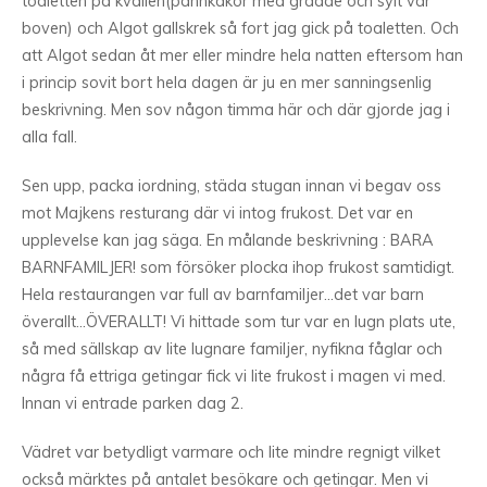
toaletten på kvällen(pannkakor med grädde och sylt var
boven) och Algot gallskrek så fort jag gick på toaletten. Och
att Algot sedan åt mer eller mindre hela natten eftersom han
i princip sovit bort hela dagen är ju en mer sanningsenlig
beskrivning. Men sov någon timma här och där gjorde jag i
alla fall.
Sen upp, packa iordning, städa stugan innan vi begav oss
mot Majkens resturang där vi intog frukost. Det var en
upplevelse kan jag säga. En målande beskrivning : BARA
BARNFAMILJER! som försöker plocka ihop frukost samtidigt.
Hela restaurangen var full av barnfamiljer…det var barn
överallt…ÖVERALLT! Vi hittade som tur var en lugn plats ute,
så med sällskap av lite lugnare familjer, nyfikna fåglar och
några få ettriga getingar fick vi lite frukost i magen vi med.
Innan vi entrade parken dag 2.
Vädret var betydligt varmare och lite mindre regnigt vilket
också märktes på antalet besökare och getingar. Men vi