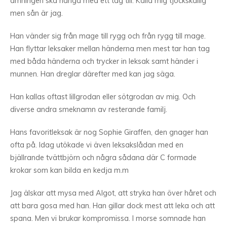
amningen ska hänga med ett tag till. Kalla mig tjockskallig
men sån är jag.
Han vänder sig från mage till rygg och från rygg till mage.
Han flyttar leksaker mellan händerna men mest tar han tag
med båda händerna och trycker in leksak samt händer i
munnen. Han dreglar därefter med kan jag säga.
Han kallas oftast lillgrodan eller sötgrodan av mig. Och
diverse andra smeknamn av resterande familj.
Hans favoritleksak är nog Sophie Giraffen, den gnager han
ofta på. Idag utökade vi även leksakslådan med en
bjällrande tvättbjörn och några sådana där C formade
krokar som kan bilda en kedja m.m
Jag älskar att mysa med Algot, att stryka han över håret och
att bara gosa med han. Han gillar dock mest att leka och att
spana. Men vi brukar kompromissa. I morse somnade han