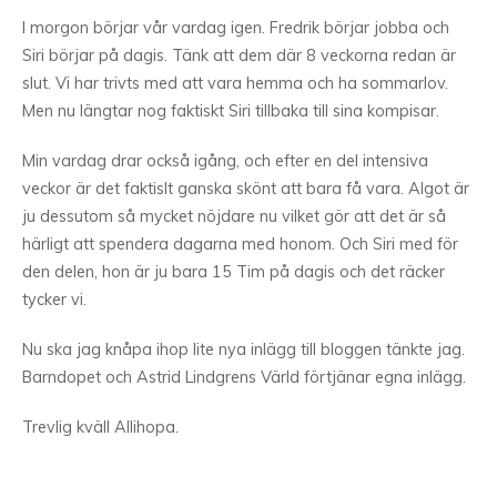
I morgon börjar vår vardag igen. Fredrik börjar jobba och
Siri börjar på dagis. Tänk att dem där 8 veckorna redan är
slut. Vi har trivts med att vara hemma och ha sommarlov.
Men nu längtar nog faktiskt Siri tillbaka till sina kompisar.
Min vardag drar också igång, och efter en del intensiva
veckor är det faktislt ganska skönt att bara få vara. Algot är
ju dessutom så mycket nöjdare nu vilket gör att det är så
härligt att spendera dagarna med honom. Och Siri med för
den delen, hon är ju bara 15 Tim på dagis och det räcker
tycker vi.
Nu ska jag knåpa ihop lite nya inlägg till bloggen tänkte jag.
Barndopet och Astrid Lindgrens Värld förtjänar egna inlägg.
Trevlig kväll Allihopa.