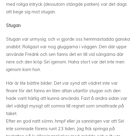
med roliga intryck (dessutom stängde parken) var det dags
att bege sig mot stugan.
Stugan
Stugan var urmysig, och vi gjorde oss hemmastadda ganska
snabbt. Roligast var nog gluggarna i väggen. Den där uppe
använde Fredrik och sen fanns det en till vid sängarna där
nere och den kröp Siri igenom. Haha stort var det inte men
igenom kom hon.
Här är lite bättre bilder. Det var synd att vädret inte var
finare för det fanns en liten altan utanför stugan och den
hade varit härlig att kunna använda. Fast å andra sidan var
det väldigt mysigt att somna till regnet som smattrade på
taket.
Efter en god natt sömn, hmpf eller ja sanningen var att Siri
inte somnade förens runt 23 tiden, Jag fick springa på