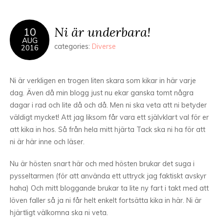
Ni är underbara!
10
AUG
categories:
Diverse
2016
Ni är verkligen en trogen liten skara som kikar in här varje
dag. Även då min blogg just nu ekar ganska tomt några
dagar i rad och lite då och då. Men ni ska veta att ni betyder
väldigt mycket! Att jag liksom får vara ett självklart val för er
att kika in hos. Så från hela mitt hjärta Tack ska ni ha för att
ni är här inne och läser.
Nu är hösten snart här och med hösten brukar det suga i
pysseltarmen (för att använda ett uttryck jag faktiskt avskyr
haha) Och mitt bloggande brukar ta lite ny fart i takt med att
löven faller så ja ni får helt enkelt fortsätta kika in här. Ni är
hjärtligt välkomna ska ni veta.