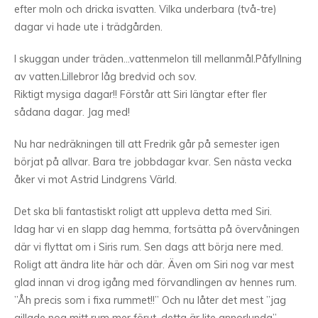
efter moln och dricka isvatten. Vilka underbara (två-tre)
dagar vi hade ute i trädgården.
I skuggan under träden…vattenmelon till mellanmål.
Påfyllning
av vatten.
Lillebror låg bredvid och sov.
Riktigt mysiga dagar!! Förstår att Siri längtar efter fler
sådana dagar. Jag med!
Nu har nedräkningen till att Fredrik går på semester igen
börjat på allvar. Bara tre jobbdagar kvar. Sen nästa vecka
åker vi mot Astrid Lindgrens Värld.
Det ska bli fantastiskt roligt att uppleva detta med Siri.
Idag har vi en slapp dag hemma, fortsätta på övervåningen
där vi flyttat om i Siris rum. Sen dags att börja nere med.
Roligt att ändra lite här och där. Även om Siri nog var mest
glad innan vi drog igång med förvandlingen av hennes rum.
”Åh precis som i fixa rummet!!” Och nu låter det mest ”jag