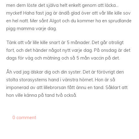
men dem löste det själva helt enkelt genom att läcka…
mycket! Haha fast jag är ändå glad över att vår lille kille sov
en hel natt. Mer sånt Algot och du kommer ha en sprudlande
pigg mamma varje dag.
Tänk att vår lille kille snart är 5 månader. Det går otroligt
fort, och det händer något nytt varje dag. På onsdag är det
dags för väg och mätning och så 5 mån vaccin på det.
Åh vad jag älskar dig och din syster. Det är förövrigt den
stolta storasysterns hand i vänstra hörnet. Hon är så
imponerad av att lillebrorsan fått ännu en tand. Såklart att
hon ville känna på tand två också.
0 comment