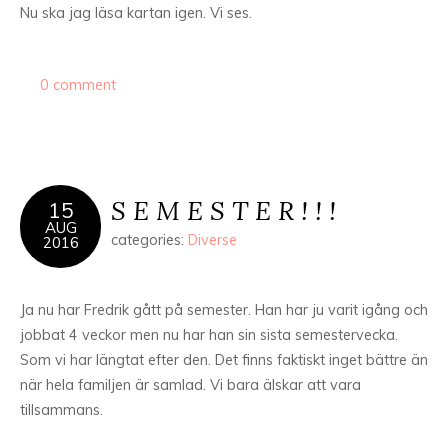
Nu ska jag läsa kartan igen. Vi ses.
0 comment
S E M E S T E R ! ! !
15
AUG
categories:
Diverse
2016
Ja nu har Fredrik gått på semester. Han har ju varit igång och
jobbat 4 veckor men nu har han sin sista semestervecka.
Som vi har längtat efter den. Det finns faktiskt inget bättre än
när hela familjen är samlad. Vi bara älskar att vara
tillsammans.