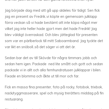
Jag började dag med att gå upp aldeles för tidigt. Sen fick
jag en present av Fredrik..vi köpte en gemensam julklapp
förra veckan så vi hade bestämt att inte köpa något mer
vilket jag inte heller hade gjort men det hade Fredrik! Jag
blev väldigt överraskad. Och blev jätteglad för presenten
som var en pärlberlock till mitt Saboarmband. Jag tyckte det
var likt en snöboll..så det säger vi att det är.
Sedan bar det av till Skövde för några timmars jobb och
sedan hem igen. Packade ned lite smått och gott och sedan
packade vi in allt och alla femhundratusen julklappar i bilen.
Fixade en blomma och åkte ut till mor och far.
Fick en massa fina presenter, foto på rocky, fotobok, trixbok,
nack/ryggmasserare, spel och mysig trerätters middag på fin
restuarang.