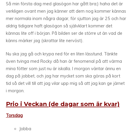
Så min första dag med glasögon har gått bra;) haha det är
verkligen ovant men jag känner att dem nog kommer kännas
mer normala inom några dagar, för sjutton jag är 25 och har
aldrig tidigare haft glasögon så självklart kommer det
kännas lite off i början. På bilden ser de större ut än vad de
känns märker jag (skrattar lite nervöst).
Nu ska jag gå och krypa ned för en liten lässtund. Tänkte
även tvinga med Rocky då han är fenomenal på att värma
mina fötter som just nu är iskalla. I morgon väntar ännu en
dag på jobbet, och jag har mycket som ska göras på kort
tid så det vill till att jag vilar upp mig så att jag kan ge järnet
i morgon.
Prio i Veckan (de dagar som är kvar)
Torsdag
Jobba