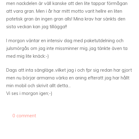
men nackdelen är väll kanske att den lite tappar förmågan
att vara gran. Men i år har mitt motto varit hellre en liten
patetisk gran än ingen gran alls! Mina krav har sänkts den
sista veckan kan jag tillägga!!
I morgon väntar en intensiv dag med paketutdelning och
julsmörgås om jag inte missminner mig..jag tänkte även ta
med mig lite knäck:-)
Dags att inta sängläge..vilket jag i och fpr sig redan har gjort
men nu börjar armarna värka en aning efteratt jag har hållt
min mobil och skrivit allt detta…
Vi ses i morgon igen;-)
0 comment