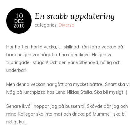
En snabb uppdatering
10
DEC
categories:
Diverse
2010
Har haft en härlig vecka, till skillnad från förra veckan då
bara helgen var något att ha egentligen. Helgen vi
tillbringade i stugan! Och den var välbehövd, härlig och
underbar!
Men denna veckan har gått bra mycket bättre…Snart ska vi
iväg på lunchpizza hos Lena Niklas Stella. Ska bli mysigt=)
Senare ikväll hoppar jag på bussen till Skövde där jag och
mina Kollegor ska inta mat och dricka på Mummel…ska bli
riktigt kul!!