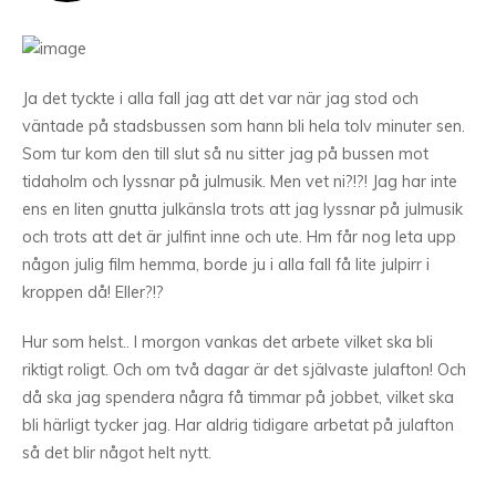
Ja det tyckte i alla fall jag att det var när jag stod och
väntade på stadsbussen som hann bli hela tolv minuter sen.
Som tur kom den till slut så nu sitter jag på bussen mot
tidaholm och lyssnar på julmusik. Men vet ni?!?! Jag har inte
ens en liten gnutta julkänsla trots att jag lyssnar på julmusik
och trots att det är julfint inne och ute. Hm får nog leta upp
någon julig film hemma, borde ju i alla fall få lite julpirr i
kroppen då! Eller?!?
Hur som helst.. I morgon vankas det arbete vilket ska bli
riktigt roligt. Och om två dagar är det självaste julafton! Och
då ska jag spendera några få timmar på jobbet, vilket ska
bli härligt tycker jag. Har aldrig tidigare arbetat på julafton
så det blir något helt nytt.