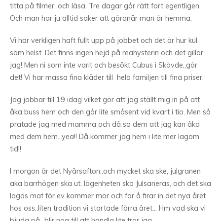
titta på filmer, och läsa. Tre dagar går rätt fort egentligen.
Och man har ju alltid saker att göranär man är hemma.
Vi har verkligen haft fullt upp på jobbet och det är hur kul
som helst. Det finns ingen hejd på reahysterin och det gillar
jag! Men ni som inte varit och besökt Cubus i Skövde,,gör
det! Vi har massa fina kläder till hela familjen till fina priser.
Jag jobbar till 19 idag vilket gör att jag ställt mig in på att
åka buss hem och den går lite småsent vid kvart i tio. Men så
pratade jag med mamma och då sa dem att jag kan åka
med dem hem…yea!! Då kommer jag hem i lite mer lagom
tid!!
I morgon är det Nyårsafton..och mycket ska ske, julgranen
aka barrhögen ska ut, lägenheten ska Julsaneras, och det ska
lagas mat för ev kommer mor och far å firar in det nya året
hos oss..liten tradition vi startade förra året… Hm vad ska vi
bjuda på…blir nog till att handla lite tror jag.