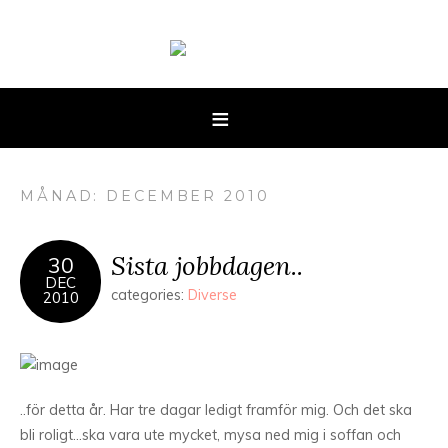
MÅNAD: DECEMBER 2010
Sista jobbdagen..
30
DEC
categories:
Diverse
2010
..för detta år. Har tre dagar ledigt framför mig. Och det ska
bli roligt…ska vara ute mycket, mysa ned mig i soffan och