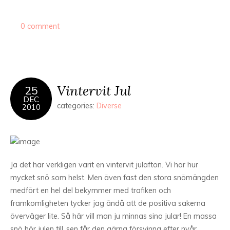
0 comment
Vintervit Jul
25
DEC
categories:
Diverse
2010
Ja det har verkligen varit en vintervit julafton. Vi har hur
mycket snö som helst. Men även fast den stora snömängden
medfört en hel del bekymmer med trafiken och
framkomligheten tycker jag ändå att de positiva sakerna
överväger lite. Så här vill man ju minnas sina jular! En massa
snö hör julen till..sen får den gärna försvinna efter nyår.