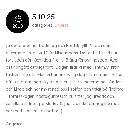
5,10,25
25
DEC
categories:
Diverse
2010
Ja detta året har både jag och Fredrik fyllt 25 och den 2
december firade vi 10 år tillsammans. Det är helt sjukt hur
fort tiden går. Och idag firar vi 5 årig förlovningsdag. Även
det har gått otroligt fort. Dagen firar vi med…ehum..vi firar
faktiskt inte alls. Men vi har en mysig dag tillsammans. Vi har
gått en promenad i kylan och nu sitter vi hemma hos Anders
och Linda och har myst ned oss i soffan och tittat på Trolltyg
i Tomteskogen..nostalgitrip! Och nu sitter jag, fredrik och
camilla och tittar på Marley & Jag. Och det blir nog lite mat
här med…kan inte bli bättre;-)
Angelica