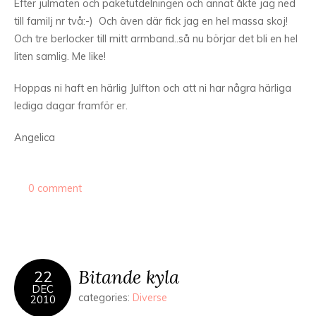
Efter julmaten och paketutdelningen och annat åkte jag ned
till familj nr två:-) Och även där fick jag en hel massa skoj!
Och tre berlocker till mitt armband..så nu börjar det bli en hel
liten samlig. Me like!
Hoppas ni haft en härlig Julfton och att ni har några härliga
lediga dagar framför er.
Angelica
0 comment
Bitande kyla
22
DEC
categories:
Diverse
2010