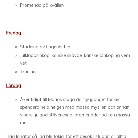
Promenad på kvällen
Fredag
Städning av Lägenheten
Julklappsinköp, kanske skövde, kanske jönköping vem
vet
Träning!!
Lördag
Åker tidigt till Marias stuga där tjejgänget tänker
spendera hela helgen med massa mys, en och annan
vinare, julgodistillverkning, promenader och en massa
mer.
(Jag längtar så jag blir tokig, för ett besök i stugan är alltid