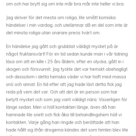
om och har brytt sig om inte mår bra mår inte heller vi bra.
Jag skriver för det mesta om roliga, lite smått komiska
händelser i min vardag, och utelämnar då en del som inte är
det minsta roliga utan snarare precis tvärt om.
En händelse jag gått och grubblat väldigt mycket på är
något fruktansvärt! För en tid sedan kunde man i vår tidning
läsa om att en kille i 25 års åldern, efter en olycka, gått in i
skogen och försvunnit. Jag tyckte det var hemskt obehagligt
och dessutom i detta hemska väder vi har haft med massa
snö och annat. En tid efter att jag hade läst detta fick jag
reda på vem det var. Och att det är en person som har
betytt mycket och som jag varit väldigt nära. Visserligen för
länge sedan. Men vi höll kontakten länge, även då han
hamnade lite snett och fick åka till behandlingshem höll vi
kontakten. Varje gång han ringde och berättade att han
hade hållt sig ifrån drogerna kändes det som himlen blev lite