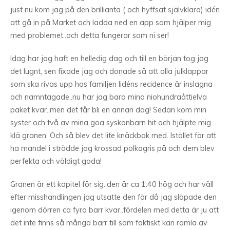
just nu kom jag på den brillianta ( och hyffsat självklara) idén
att gå in på Market och ladda ned en app som hjälper mig
med problemet..och detta fungerar som ni ser!
Idag har jag haft en helledig dag och till en början tog jag
det lugnt, sen fixade jag och donade så att alla julklappar
som ska rivas upp hos familjen lidéns recidence är inslagna
och namntagade..nu har jag bara mina niohundraåttielva
paket kvar..men det får bli en annan dag! Sedan kom min
syster och två av mina goa syskonbarn hit och hjälpte mig
klä granen. Och så blev det lite knäckbak med. Istället för att
ha mandel i strödde jag krossad polkagris på och dem blev
perfekta och väldigt goda!
Granen är ett kapitel för sig..den är ca 1.40 hög och har väll
efter misshandlingen jag utsatte den för då jag släpade den
igenom dörren ca fyra barr kvar..fördelen med detta är ju att
det inte finns så många barr till som faktiskt kan ramla av