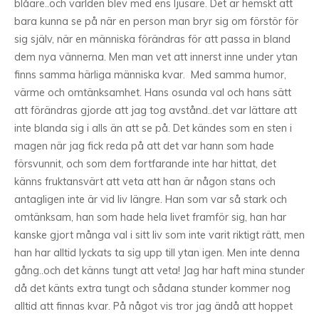
blåare..och världen blev med ens ljusare. Det är hemskt att
bara kunna se på när en person man bryr sig om förstör för
sig själv, när en människa förändras för att passa in bland
dem nya vännerna. Men man vet att innerst inne under ytan
finns samma härliga människa kvar. Med samma humor,
värme och omtänksamhet. Hans osunda val och hans sätt
att förändras gjorde att jag tog avstånd..det var lättare att
inte blanda sig i alls än att se på. Det kändes som en sten i
magen när jag fick reda på att det var hann som hade
försvunnit, och som dem fortfarande inte har hittat, det
känns fruktansvärt att veta att han är någon stans och
antagligen inte är vid liv längre. Han som var så stark och
omtänksam, han som hade hela livet framför sig, han har
kanske gjort många val i sitt liv som inte varit riktigt rätt, men
han har alltid lyckats ta sig upp till ytan igen. Men inte denna
gång..och det känns tungt att veta! Jag har haft mina stunder
då det känts extra tungt och sådana stunder kommer nog
alltid att finnas kvar. På något vis tror jag ändå att hoppet