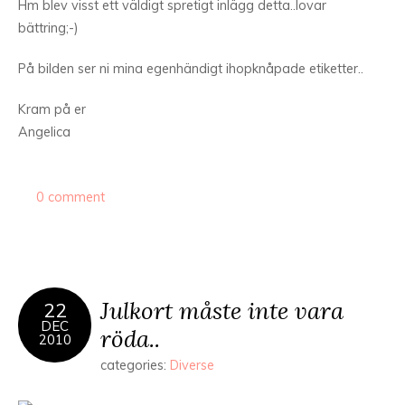
Hm blev visst ett väldigt spretigt inlägg detta..lovar
bättring;-)
På bilden ser ni mina egenhändigt ihopknåpade etiketter..
Kram på er
Angelica
0 comment
Julkort måste inte vara
22
DEC
röda..
2010
categories:
Diverse