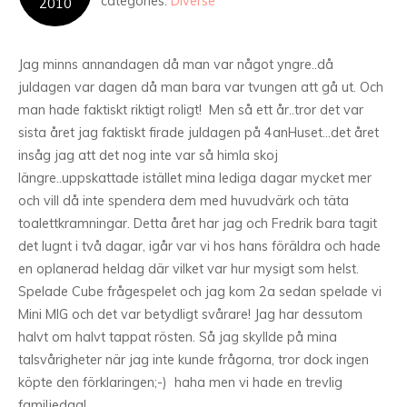
categories:
Diverse
2010
Jag minns annandagen då man var något yngre..då
juldagen var dagen då man bara var tvungen att gå ut. Och
man hade faktiskt riktigt roligt! Men så ett år..tror det var
sista året jag faktiskt firade juldagen på 4anHuset…det året
insåg jag att det nog inte var så himla skoj
längre..uppskattade istället mina lediga dagar mycket mer
och vill då inte spendera dem med huvudvärk och täta
toalettkramningar. Detta året har jag och Fredrik bara tagit
det lugnt i två dagar, igår var vi hos hans föräldra och hade
en oplanerad heldag där vilket var hur mysigt som helst.
Spelade Cube frågespelet och jag kom 2a sedan spelade vi
Mini MIG och det var betydligt svårare! Jag har dessutom
halvt om halvt tappat rösten. Så jag skyllde på mina
talsvårigheter när jag inte kunde frågorna, tror dock ingen
köpte den förklaringen;-) haha men vi hade en trevlig
familjedag!