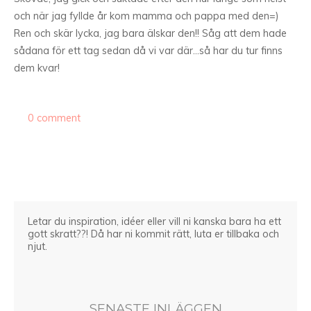
och när jag fyllde år kom mamma och pappa med den=)
Ren och skär lycka, jag bara älskar den!! Såg att dem hade
sådana för ett tag sedan då vi var där…så har du tur finns
dem kvar!
0 comment
Letar du inspiration, idéer eller vill ni kanska bara ha ett
gott skratt??! Då har ni kommit rätt, luta er tillbaka och
njut.
SENASTE INLÄGGEN