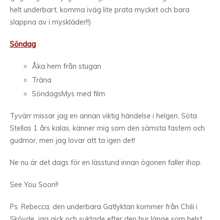
helt underbart, komma iväg lite prata mycket och bara
slappna av i myskläder!!)
Söndag
Åka hem från stugan
Träna
SöndagsMys med film
Tyvärr missar jag en annan viktig händelse i helgen, Söta
Stellas 1 års kalas, känner mig som den sämsta fastern och
gudmor, men jag lovar att ta igen det!
Ne nu är det dags för en lässtund innan ögonen faller ihop.
See You Soon!!
Ps. Rebecca; den underbara Gatlyktan kommer från Chili i
Skövde, jag gick och suktade efter den hur länge som helst