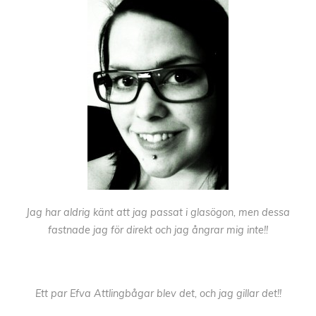
Jag har aldrig känt att jag passat i glasögon, men dessa
fastnade jag för direkt och jag ångrar mig inte!!
Ett par Efva Attlingbågar blev det, och jag gillar det!!