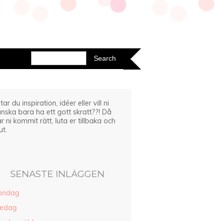
tar du inspiration, idéer eller vill ni
nska bara ha ett gott skratt??! Då
r ni kommit rätt, luta er tillbaka och
ut.
SENASTE INLÄGGEN
öndag
redag