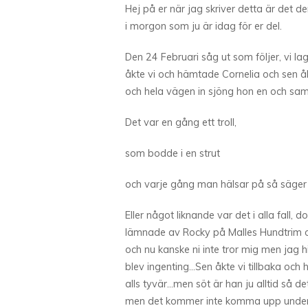
Hej på er när jag skriver detta är det 
i morgon som ju är idag för er del.
Den 24 Februari såg ut som följer, vi l
åkte vi och hämtade Cornelia och sen åkt
och hela vägen in sjöng hon en och sa
Det var en gång ett troll,
som bodde i en strut
och varje gång man hälsar på så säger
Eller något liknande var det i alla fall, d
lämnade av Rocky på Malles Hundtrim oc
och nu kanske ni inte tror mig men jag 
blev ingenting…Sen åkte vi tillbaka och
alls tyvär…men söt är han ju alltid så de
men det kommer inte komma upp under 