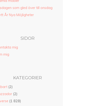
amla möbler
sdagen som gled över till onsdag
tt År Nya Möjligheter
SIDOR
ontakta mig
m mig
KATEGORIER
tbart
(2)
uzzador
(2)
verse
(1 828)