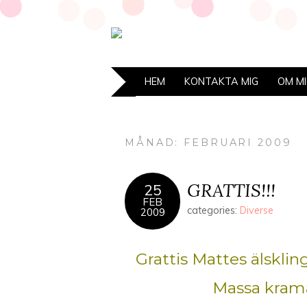
HEM
KONTAKTA MIG
OM M
MÅNAD: FEBRUARI 2009
GRATTIS!!!
25
FEB
categories:
Diverse
2009
Grattis Mattes älsklin
Massa krama