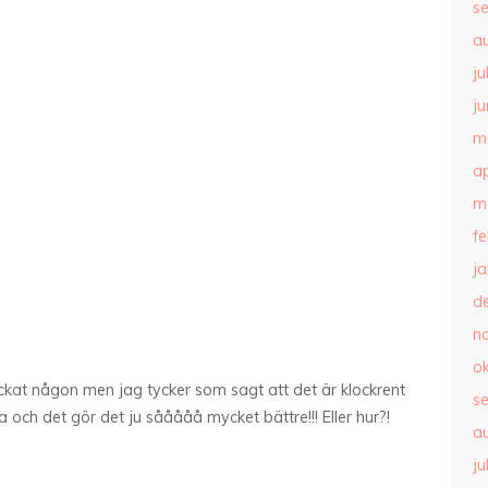
s
a
ju
ju
m
ap
m
f
j
d
n
o
kat någon men jag tycker som sagt att det är klockrent
s
ta och det gör det ju sååååå mycket bättre!!! Eller hur?!
a
ju