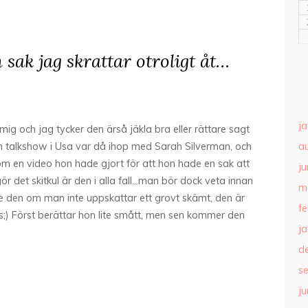
ak jag skrattar otroligt åt…
j
ig och jag tycker den ärså jäkla bra eller rättare sagt
n talkshow i Usa var då ihop med Sarah Silverman, och
a
 en video hon hade gjort för att hon hade en sak att
ju
ör det skitkul är den i alla fall…man bör dock veta innan
m
 den om man inte uppskattar ett grovt skämt, den är
f
;) Först berättar hon lite smått, men sen kommer den
j
d
s
ju