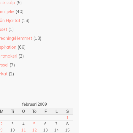
ockskåp
(5)
miljeliv
(40)
ån Hjärtat
(13)
uset
(1)
nredning/Hemmet
(13)
spiration
(66)
ortmakeri
(2)
ssel
(7)
rkat
(2)
februari 2009
M
Ti
O
To
F
L
S
1
2
3
4
5
6
7
8
9
10
11
12
13
14
15