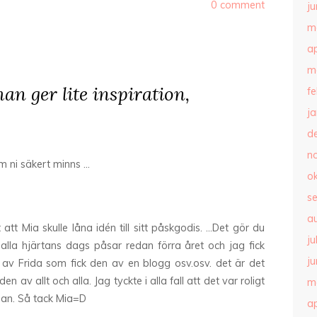
0 comment
ju
m
ap
m
man ger lite inspiration,
f
j
d
n
m ni säkert minns …
o
s
a
tt Mia skulle låna idén till sitt påskgodis. …Det gör du
ju
alla hjärtans dags påsar redan förra året och jag fick
ju
 av Frida som fick den av en blogg osv.osv. det är det
n av allt och alla. Jag tyckte i alla fall att det var roligt
m
nnan. Så tack Mia=D
ap