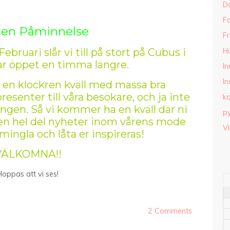
D
Fa
ten Påminnelse
Fr
bruari slår vi till på stort på Cubus i
H
ar öppet en timma längre.
I
In
ha en klockren kväll med massa bra
resenter till våra besökare, och ja inte
k
gen. Så vi kommer ha en kväll där ni
py
en hel del nyheter inom vårens mode
Vi
 mingla och låta er inspireras!
VÄLKOMNA!!
Hoppas att vi ses!
2 Comments