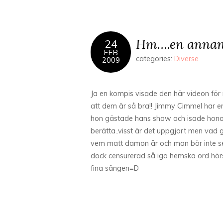
Hm….en annan s
24
FEB
categories:
Diverse
2009
Ja en kompis visade den här videon för m
att dem är så bra!! Jimmy Cimmel har e
hon gästade hans show och isade honom
berätta..visst är det uppgjort men vad g
vem matt damon är och man bör inte se
dock censurerad så iga hemska ord hörs
fina sången=D