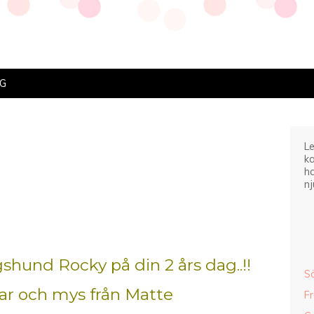
IG
Le
ka
ha
nj
gshund Rocky på din 2 års dag..!!
S
r och mys från Matte
F