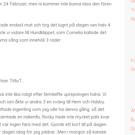
G
den 24 Februari, men ni kommer inte kunna läsa den fören
Ti
Ny
agade endast mat och tog det lugnt på dagen sen halv 4
e vi vidare till Hundklippet, som Cornelia kallade det
mma sång som innehöll 3 rader.
K
O
 han TittuT…
ock inte lika roligt efter femtielfte uprepningen haha. Vi
h sen åkte vi andra 3 en sväng till Hem och Hobby,
hittade ingenting som jag ville ha denna gång, så det
Ä
 hämtade en nakenfis, Rocky hade inte mycket päls kvar
B
t var ingen fara med det. Gjorde ett kort till på dagen
Di
dagen idag för jag jobbar…Men i morgon så kanske