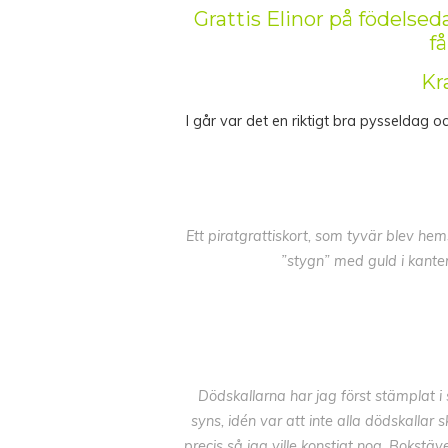
Grattis Elinor på födelsed
få
Kr
I går var det en riktigt bra pysseldag 
Ett piratgrattiskort, som tyvär blev he
”stygn” med guld i kante
Dödskallarna har jag först stämplat i
syns, idén var att inte alla dödskallar 
precis så jag ville konstigt nog. Bokstäv