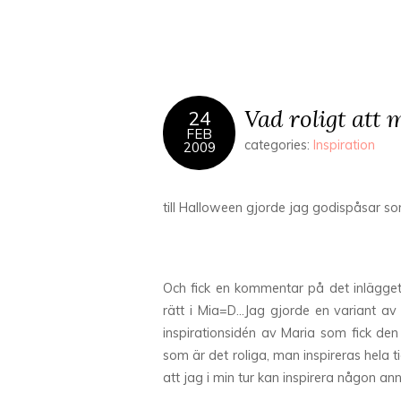
Vad roligt att 
24
FEB
categories:
Inspiration
2009
till Halloween gjorde jag godispåsar so
Och fick en kommentar på det inlägget a
rätt i Mia=D…Jag gjorde en variant av 
inspirationsidén av Maria som fick den
som är det roliga, man inspireras hela tide
att jag i min tur kan inspirera någon a