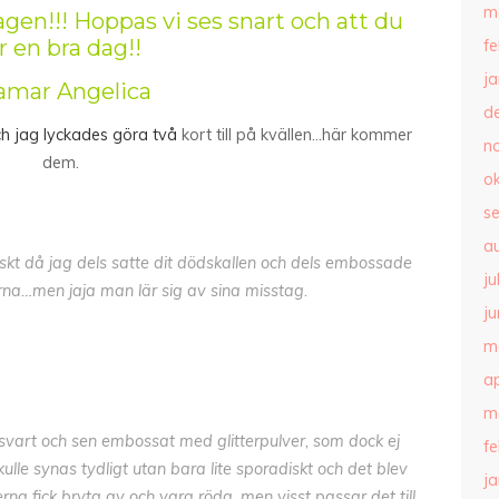
m
agen!!! Hoppas vi ses snart och att du
r en bra dag!!
f
j
amar Angelica
d
och jag lyckades göra två
kort till på kvällen…här kommer
n
dem.
o
s
a
mskt då jag dels satte dit dödskallen och dels embossade
ju
rna…men jaja man lär sig av sina misstag.
ju
m
ap
m
 svart och sen embossat med glitterpulver, som dock ej
f
skulle synas tydligt utan bara lite sporadiskt och det blev
j
erna fick bryta av och vara röda, men visst passar det till