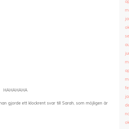
ap
m
j
o
s
a
ju
m
ap
m
f
HAHAHAHA
j
han gjorde ett klockrent svar till Sarah, som möjligen är
d
n
o