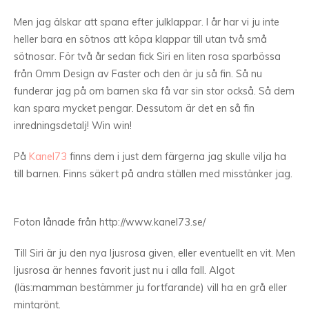
Men jag älskar att spana efter julklappar. I år har vi ju inte
heller bara en sötnos att köpa klappar till utan två små
sötnosar. För två år sedan fick Siri en liten rosa sparbössa
från Omm Design av Faster och den är ju så fin. Så nu
funderar jag på om barnen ska få var sin stor också. Så dem
kan spara mycket pengar. Dessutom är det en så fin
inredningsdetalj! Win win!
På
Kanel73
finns dem i just dem färgerna jag skulle vilja ha
till barnen. Finns säkert på andra ställen med misstänker jag.
Foton lånade från http://www.kanel73.se/
Till Siri är ju den nya ljusrosa given, eller eventuellt en vit. Men
ljusrosa är hennes favorit just nu i alla fall. Algot
(läs:mamman bestämmer ju fortfarande) vill ha en grå eller
mintgrönt.