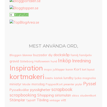
MEST ANVÄNDA ORD,
dockskåp
buzzador
diy
Bloggen
familj
familjeliv
blommor
Inköp
Inredning
gravid
Göteborg
Halloween
hund
Inspiration
Kort
inspo
kanin
julklappar
kort layout
kortmakeri
lundby
kärlek
lycka
magnolia
kreativ
Pyssel
miniatyr
morsdag
Mode
Papper/Kort
presenter
prylar
scrapbook
pyssligheter
Pysselkvällar
scrapbooking
Shopping
sirismulan
skiss
studentkort
Stämplar
Tävling
vitt
vintage
Tjejträff