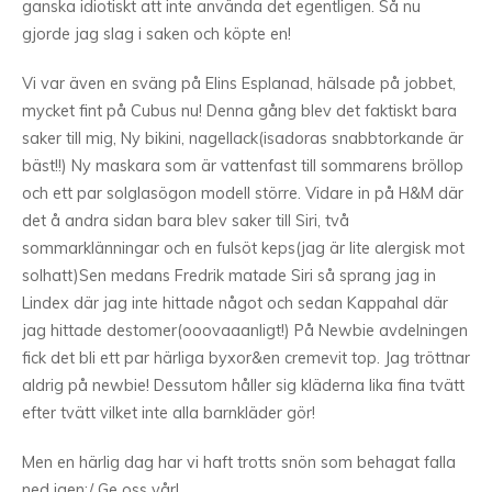
ganska idiotiskt att inte använda det egentligen. Så nu
gjorde jag slag i saken och köpte en!
Vi var även en sväng på Elins Esplanad, hälsade på jobbet,
mycket fint på Cubus nu! Denna gång blev det faktiskt bara
saker till mig, Ny bikini, nagellack(isadoras snabbtorkande är
bäst!!) Ny maskara som är vattenfast till sommarens bröllop
och ett par solglasögon modell större. Vidare in på H&M där
det å andra sidan bara blev saker till Siri, två
sommarklänningar och en fulsöt keps(jag är lite alergisk mot
solhatt)Sen medans Fredrik matade Siri så sprang jag in
Lindex där jag inte hittade något och sedan Kappahal där
jag hittade destomer(ooovaaanligt!) På Newbie avdelningen
fick det bli ett par härliga byxor&en cremevit top. Jag tröttnar
aldrig på newbie! Dessutom håller sig kläderna lika fina tvätt
efter tvätt vilket inte alla barnkläder gör!
Men en härlig dag har vi haft trotts snön som behagat falla
ned igen:/ Ge oss vår!