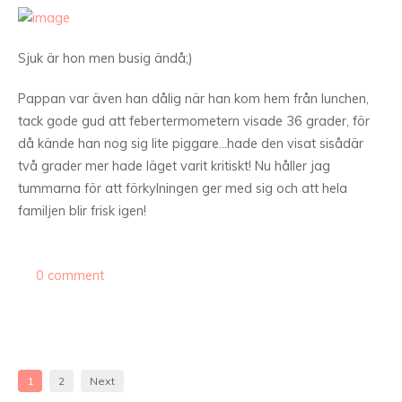
Sjuk är hon men busig ändå;)
Pappan var även han dålig när han kom hem från lunchen,
tack gode gud att febertermometern visade 36 grader, för
då kände han nog sig lite piggare…hade den visat sisådär
två grader mer hade läget varit kritiskt! Nu håller jag
tummarna för att förkylningen ger med sig och att hela
familjen blir frisk igen!
0 comment
1
2
Next