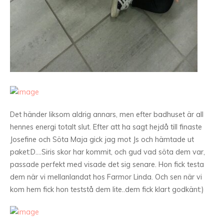
Det händer liksom aldrig annars, men efter badhuset är all
hennes energi totalt slut. Efter att ha sagt hejdå till finaste
Josefine och Söta Maja gick jag mot Js och hämtade ut
paket:D….Siris skor har kommit, och gud vad söta dem var,
passade perfekt med visade det sig senare. Hon fick testa
dem när vi mellanlandat hos Farmor Linda. Och sen när vi
kom hem fick hon teststå dem lite..dem fick klart godkänt:)