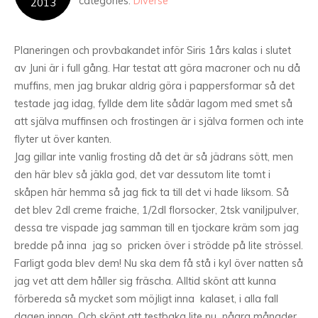
categories:
Diverse
2013
Planeringen och provbakandet inför Siris 1års kalas i slutet
av Juni är i full gång. Har testat att göra macroner och nu då
muffins, men jag brukar aldrig göra i pappersformar så det
testade jag idag, fyllde dem lite sådär lagom med smet så
att själva muffinsen och frostingen är i själva formen och inte
flyter ut över kanten.
Jag gillar inte vanlig frosting då det är så jädrans sött, men
den här blev så jäkla god, det var dessutom lite tomt i
skåpen här hemma så jag fick ta till det vi hade liksom. Så
det blev 2dl creme fraiche, 1/2dl florsocker, 2tsk vaniljpulver,
dessa tre vispade jag samman till en tjockare kräm som jag
bredde på inna jag so pricken över i strödde på lite strössel.
Farligt goda blev dem! Nu ska dem få stå i kyl över natten så
jag vet att dem håller sig fräscha. Alltid skönt att kunna
förbereda så mycket som möjligt inna kalaset, i alla fall
dagen innan. Och skönt att testbaka lite nu några månader