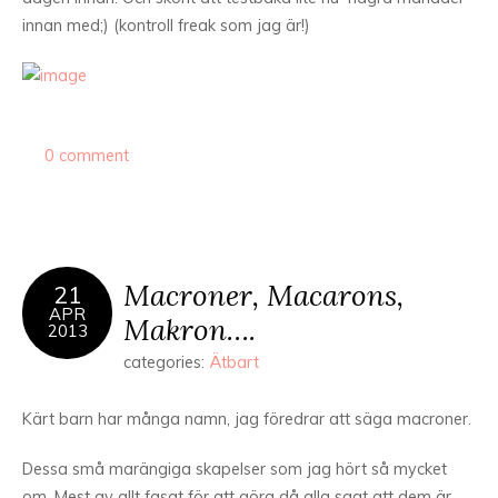
innan med;) (kontroll freak som jag är!)
0 comment
Macroner, Macarons,
21
APR
Makron….
2013
categories:
Ätbart
Kärt barn har många namn, jag föredrar att säga macroner.
Dessa små marängiga skapelser som jag hört så mycket
om. Mest av allt fasat för att göra då alla sagt att dem är