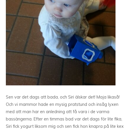
Sen var det dags att bada, och Siri älskar det! Maja likaså!
Och vi mammor hade en mysig pratstund och insåg lyxen
med att man har en anledning att få vara i de varma
bassängerna. Efter en timmas bad var det dags för lite fika,
Siri fick yogurt liksom mig och sen fick hon knapra på lite kex