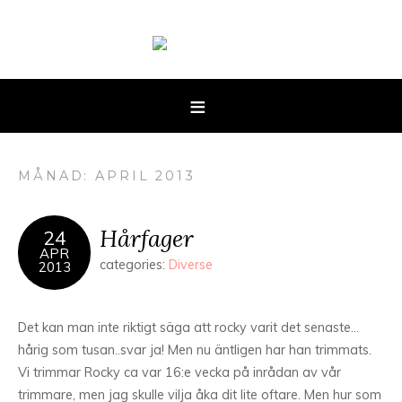
MÅNAD: APRIL 2013
Hårfager
24
APR
categories:
Diverse
2013
Det kan man inte riktigt säga att rocky varit det senaste…
hårig som tusan..svar ja! Men nu äntligen har han trimmats.
Vi trimmar Rocky ca var 16:e vecka på inrådan av vår
trimmare, men jag skulle vilja åka dit lite oftare. Men hur som