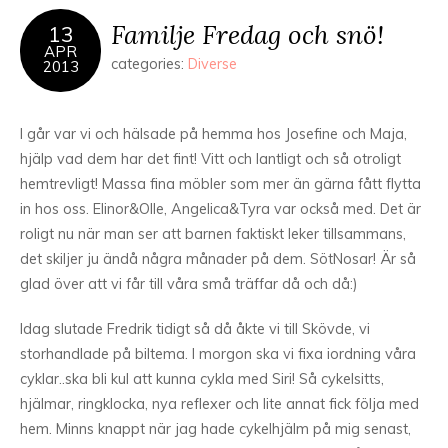
Familje Fredag och snö!
13
APR
categories:
Diverse
2013
I går var vi och hälsade på hemma hos Josefine och Maja,
hjälp vad dem har det fint! Vitt och lantligt och så otroligt
hemtrevligt! Massa fina möbler som mer än gärna fått flytta
in hos oss. Elinor&Olle, Angelica&Tyra var också med. Det är
roligt nu när man ser att barnen faktiskt leker tillsammans,
det skiljer ju ändå några månader på dem. SötNosar! Är så
glad över att vi får till våra små träffar då och då:)
Idag slutade Fredrik tidigt så då åkte vi till Skövde, vi
storhandlade på biltema. I morgon ska vi fixa iordning våra
cyklar..ska bli kul att kunna cykla med Siri! Så cykelsitts,
hjälmar, ringklocka, nya reflexer och lite annat fick följa med
hem. Minns knappt när jag hade cykelhjälm på mig senast,