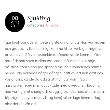
Sjukling
08
APR
categories:
Diverse
2013
Igår kväll började Siri bete sig lite annorlunda. Hon var ledsen
och grät och ville inte riktigt komma till ro. Verkligen inget vi
är vana vid. Så vi misstänkte att febern skulle komma. Och i
natt fick hon sova mellan oss, enda stället hon var nöjd
på..dessutom slapp jag springa mellan rummen och hämta
henne. Jag vaknade några gånger i natt av att hon grät och
var gnällig, kände då också att hon var varm. Så vi
misstänker feber men avvaktade med alvedonen. Idag har
hon varit grymt snorig och dregglig och det hörs att näsan är
täppt(ja det syns med vill jag lova) så en lugn hemmadag
blev det för vår del.