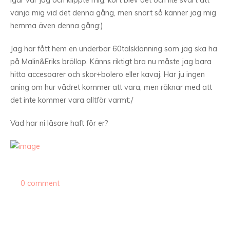
Igår var jag och klippte mig, kort blev det och lite svårt att
vänja mig vid det denna gång, men snart så känner jag mig
hemma även denna gång:)
Jag har fått hem en underbar 60talsklänning som jag ska ha
på Malin&Eriks bröllop. Känns riktigt bra nu måste jag bara
hitta accesoarer och skor+bolero eller kavaj. Har ju ingen
aning om hur vädret kommer att vara, men räknar med att
det inte kommer vara alltför varmt:/
Vad har ni läsare haft för er?
0 comment