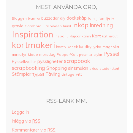
MEST ANVÄNDA ORD,
dockskåp
buzzador
diy
Bloggen
familj
familjeliv
blommor
Inköp
Inredning
gravid
Göteborg
Halloween
hund
Inspiration
Kort
inspo
kanin
julklappar
kort layout
kortmakeri
lundby
kärlek
lycka
magnolia
kreativ
Pyssel
miniatyr
morsdag
Mode
Papper/Kort
presenter
prylar
scrapbook
pyssligheter
Pysselkvällar
scrapbooking
Shopping
sirismulan
skiss
studentkort
Stämplar
Tävling
vitt
vintage
Tjejträff
RSS-LÄNK MM.
Logga in
Inlägg via
RSS
Kommentarer via
RSS