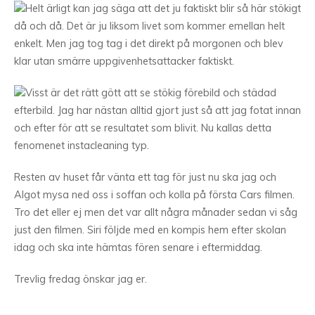
Helt ärligt kan jag säga att det ju faktiskt blir så här stökigt
då och då. Det är ju liksom livet som kommer emellan helt
enkelt. Men jag tog tag i det direkt på morgonen och blev
klar utan smärre uppgivenhetsattacker faktiskt.
Visst är det rätt gött att se stökig förebild och städad
efterbild. Jag har nästan alltid gjort just så att jag fotat innan
och efter för att se resultatet som blivit. Nu kallas detta
fenomenet instacleaning typ.
Resten av huset får vänta ett tag för just nu ska jag och
Algot mysa ned oss i soffan och kolla på första Cars filmen.
Tro det eller ej men det var allt några månader sedan vi såg
just den filmen. Siri följde med en kompis hem efter skolan
idag och ska inte hämtas fören senare i eftermiddag.
Trevlig fredag önskar jag er.