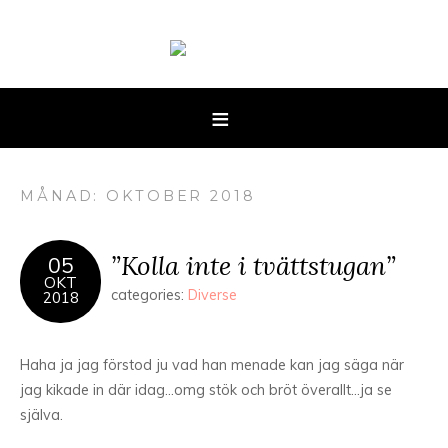
MÅNAD: OKTOBER 2018
”Kolla inte i tvättstugan”
05
OKT
categories:
Diverse
2018
Haha ja jag förstod ju vad han menade kan jag säga när
jag kikade in där idag…omg stök och bröt överallt…ja se
själva.