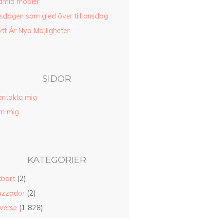
amla möbler
sdagen som gled över till onsdag
tt År Nya Möjligheter
SIDOR
ontakta mig
m mig
KATEGORIER
tbart
(2)
uzzador
(2)
verse
(1 828)