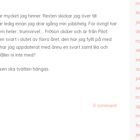
m
f
r mycket jag hinner. Resten skickar jag över till
j
 ledig innan jag drar igång min jobbhelg. För övrigt har
 heter…trumvirvel…. FriXion clicker och är från Pilot.
d
svart i slutet av förra året, den har jag fyllt på med
n
 Nu har jag uppdaterat med ännu en svart samt lila och
o
Håller ni inte med?
s
 sen ska tvätten hängas.
a
ju
ju
m
0 comment
ap
m
f
j