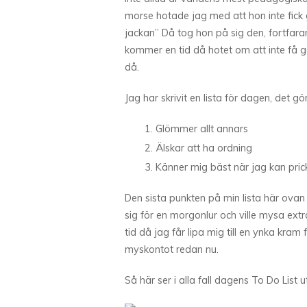
morse hotade jag med att hon inte fick g
jackan” Då tog hon på sig den, fortfara
kommer en tid då hotet om att inte få gå
då.
Jag har skrivit en lista för dagen, det gö
Glömmer allt annars
Älskar att ha ordning
Känner mig bäst när jag kan pric
Den sista punkten på min lista här ova
sig för en morgonlur och ville mysa e
tid då jag får lipa mig till en ynka kr
myskontot redan nu.
Så här ser i alla fall dagens To Do List ut