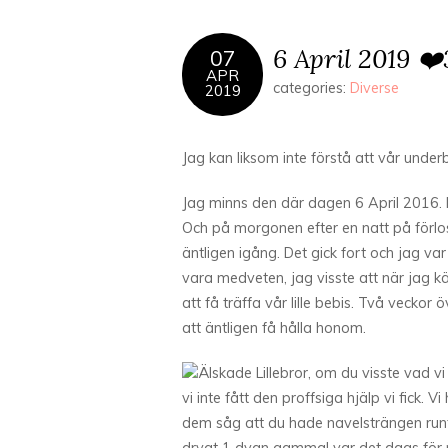
6 April 2019 ❤️
07
APR
categories:
Diverse
2019
Jag kan liksom inte förstå att vår under
Jag minns den där dagen 6 April 2016. De
Och på morgonen efter en natt på förlo
äntligen igång. Det gick fort och jag 
vara medveten, jag visste att när jag kä
att få träffa vår lille bebis. Två veckor 
att äntligen få hålla honom.
Älskade Lillebror, om du visste vad vi
vi inte fått den proffsiga hjälp vi fick. 
dem såg att du hade navelsträngen runt 