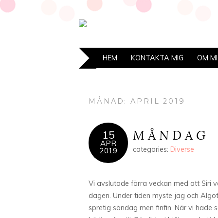
HEM
KONTAKTA MIG
OM M
MÅNAD: APRIL 2019
M Å N D A G
15
APR
categories:
Diverse
2019
Vi avslutade förra veckan med att Siri v
dagen. Under tiden myste jag och Algo
spretig söndag men finfin. När vi hade s