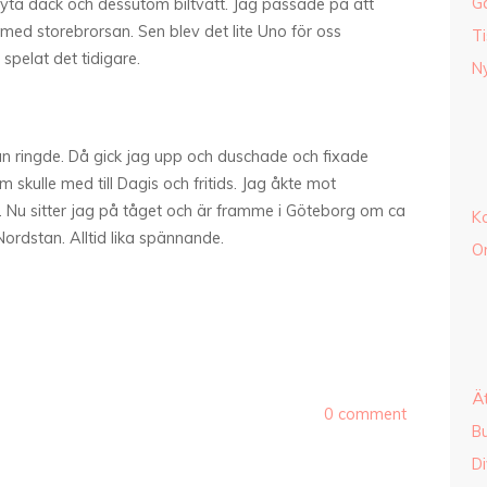
G
t byta däck och dessutom biltvätt. Jag passade på att
ed storebrorsan. Sen blev det lite Uno för oss
Ti
 spelat det tidigare.
Ny
an ringde. Då gick jag upp och duschade och fixade
skulle med till Dagis och fritids. Jag åkte mot
. Nu sitter jag på tåget och är framme i Göteborg om ca
K
ordstan. Alltid lika spännande.
O
Ä
0 comment
B
Di