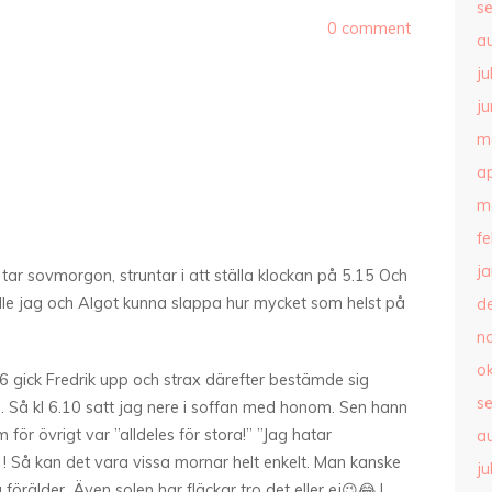
s
0 comment
a
ju
ju
m
ap
m
f
j
i tar sovmorgon, struntar i att ställa klockan på 5.15 Och
kulle jag och Algot kunna slappa hur mycket som helst på
d
n
o
 6 gick Fredrik upp och strax därefter bestämde sig
s
. Så kl 6.10 satt jag nere i soffan med honom. Sen hann
m för övrigt var ”alldeles för stora!” ”Jag hatar
a
 ! Så kan det vara vissa mornar helt enkelt. Man kanske
ju
förälder. Även solen har fläckar tro det eller ej😉😂 I