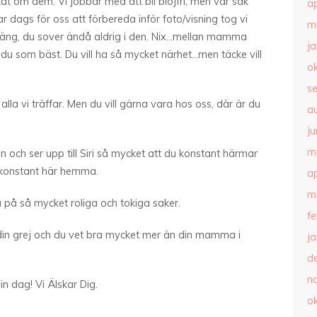
t om dem. Vi jobbar med att bli blöjfri, men var sak
ap
var dags för oss att förbereda inför foto/visning tog vi
m
äng, du sover ändå aldrig i den. Nix…mellan mamma
j
du som bäst. Du vill ha så mycket närhet…men täcke vill
o
s
alla vi träffar. Men du vill gärna vara hos oss, där är du
a
ju
m
 och ser upp till Siri så mycket att du konstant härmar
 vi konstant här hemma.
ap
m
a på så mycket roliga och tokiga saker.
f
 din grej och du vet bra mycket mer än din mamma i
j
d
n
in dag! Vi Älskar Dig.
o