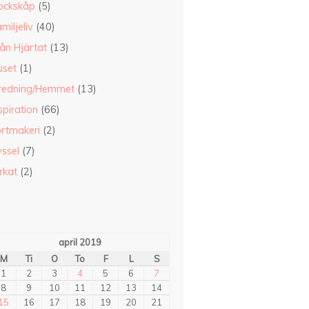
ockskåp
(5)
miljeliv
(40)
ån Hjärtat
(13)
uset
(1)
nredning/Hemmet
(13)
spiration
(66)
ortmakeri
(2)
ssel
(7)
rkat
(2)
april 2019
M
Ti
O
To
F
L
S
1
2
3
4
5
6
7
8
9
10
11
12
13
14
15
16
17
18
19
20
21