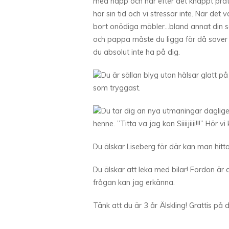
med napp och har efter det knappt prata
har sin tid och vi stressar inte. När det 
bort onödiga möbler…bland annat din s
och pappa måste du ligga för då sover 
du absolut inte ha på dig.
Du är sällan blyg utan hälsar glatt på 
som tryggast.
Du tar dig an nya utmaningar dagligen
henne. ”Titta va jag kan Siiiijiiii!!!” Hör
Du älskar Liseberg för där kan man hitt
Du älskar att leka med bilar! Fordon är
frågan kan jag erkänna.
Tänk att du är 3 år Älskling! Grattis på d