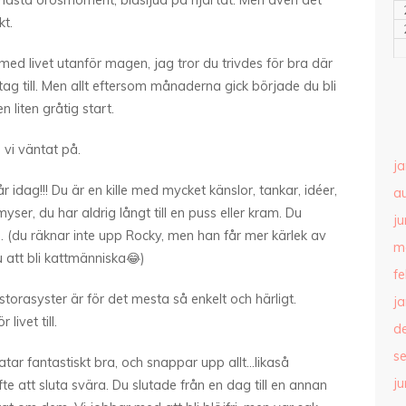
nästa orosmoment, blåsljud på hjärtat. Men även det
kt.
med livet utanför magen, jag tror du trivdes för bra där
ag till. Men allt eftersom månaderna gick började du bli
 liten gråtig start.
g vi väntat på.
j
r idag!!! Du är en kille med mycket känslor, tankar, idéer,
a
yser, du har aldrig långt till en puss eller kram. Du
ju
. (du räknar inte upp Rocky, men han får mer kärlek av
m
 att bli kattmänniska😂)
f
orasyster är för det mesta så enkelt och härligt.
j
livet till.
d
s
atar fantastiskt bra, och snappar upp allt…likaså
ju
te att sluta svära. Du slutade från en dag till en annan