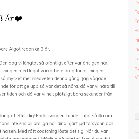
D
Fa
3 År❤️
Fr
H
I
bare Algot redan är 3 år.
In
k
n dag vi längtat så ofantligt efter var äntligen här.
py
ssningen med lugnt värkarbete drog förlossningen
Vi
var så mycket mer medveten denna gång. Jag vågade
nde för att ge upp så var det så nära, då var vi nära till
över tiden och då var vi helt plötsligt bara sekunder från
 längtat efter dig! Förlossningen kunde slutat så illa om
Vi hann inte ens bli oroliga när dina hjärtljud försvann och
halsen. Med rätt coatching löste det sig. När du var