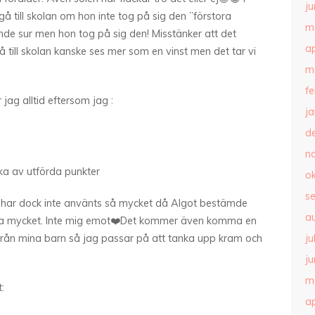
ju
å till skolan om hon inte tog på sig den ”förstora
m
nde sur men hon tog på sig den! Misstänker att det
ap
 till skolan kanske ses mer som en vinst men det tar vi
m
f
r jag alltid eftersom jag :
j
d
n
ka av utförda punkter
o
s
n har dock inte använts så mycket då Algot bestämde
a
xtra mycket. Inte mig emot❤️Det kommer även komma en
am från mina barn så jag passar på att tanka upp kram och
ju
ju
m
:
ap