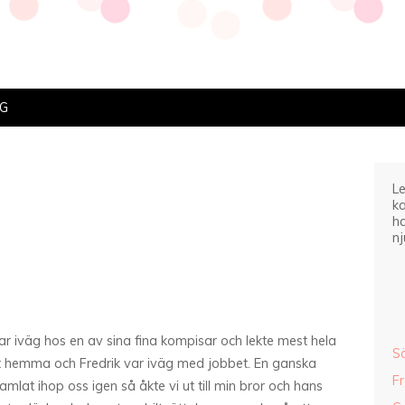
IG
Le
ka
ha
nj
ar iväg hos en av sina fina kompisar och lekte mest hela
S
t hemma och Fredrik var iväg med jobbet. En ganska
F
amlat ihop oss igen så åkte vi ut till min bror och hans