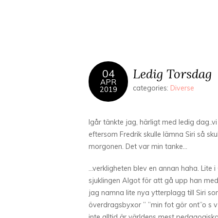
Ledig Torsdag
04
APR
categories:
Diverse
2019
Igår tänkte jag, härligt med ledig dag..v
eftersom Fredrik skulle lämna Siri så s
morgonen. Det var min tanke…
…verkligheten blev en annan haha. Lite i
sjuklingen Algot för att gå upp han med
jag namna lite nya ytterplagg till Siri so
överdragsbyxor ” ”min fot gör ont”o s v
inte alltid är världens mest pedagogiska 