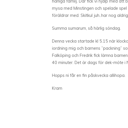
härliga familj. Där fick vi hjälp med at
mysa med Minstingen och spelade spel m
föräldrar med. Skitkul juh..har nog aldrig
Summa sumarum, så härlig söndag.
Denna vecka startade kl 5.15 när klock
iordning mig och barnens ”packning” som 
Falköping och Fredrik fick lämna barnen
40 minuter. Det är dags för dek-möte i N
Hopps ni får en fin påskvecka allihopa.
Kram