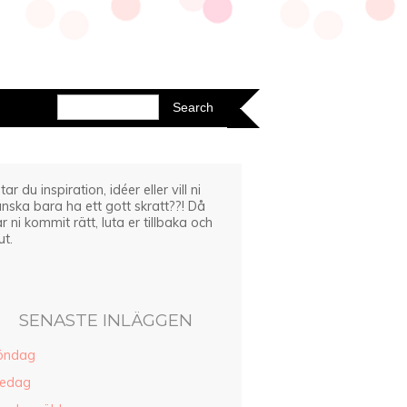
tar du inspiration, idéer eller vill ni
nska bara ha ett gott skratt??! Då
r ni kommit rätt, luta er tillbaka och
ut.
SENASTE INLÄGGEN
öndag
redag