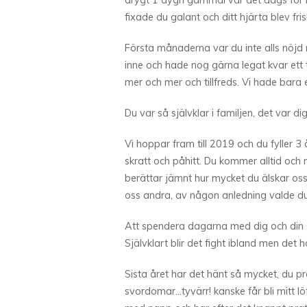
drygt 1 dygn gammal var det dags för 
fixade du galant och ditt hjärta blev fris
Första månaderna var du inte alls nöjd 
inne och hade nog gärna legat kvar ett t
mer och mer och tillfreds. Vi hade bara en
Du var så självklar i familjen, det var di
Vi hoppar fram till 2019 och du fyller 3 å
skratt och påhitt. Du kommer alltid och m
berättar jämnt hur mycket du älskar oss
oss andra, av någon anledning valde du
Att spendera dagarna med dig och din st
Självklart blir det fight ibland men det hör 
Sista året har det hänt så mycket, du pr
svordomar…tyvärr! kanske får bli mitt löf