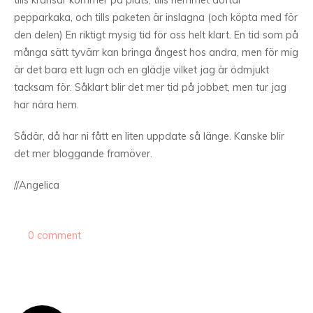
tills kransar kommer på plats, tills hemmet doftar
pepparkaka, och tills paketen är inslagna (och köpta med för
den delen) En riktigt mysig tid för oss helt klart. En tid som på
många sätt tyvärr kan bringa ångest hos andra, men för mig
är det bara ett lugn och en glädje vilket jag är ödmjukt
tacksam för. Såklart blir det mer tid på jobbet, men tur jag
har nära hem.
Sådär, då har ni fått en liten uppdate så länge. Kanske blir
det mer bloggande framöver.
//Angelica
0 comment