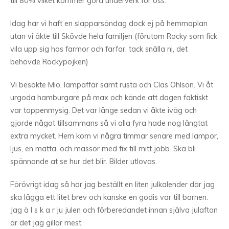
till 80% vilket kommer göra underverk för oss.
Idag har vi haft en slapparsöndag dock ej på hemmaplan
utan vi åkte till Skövde hela familjen (förutom Rocky som fick
vila upp sig hos farmor och farfar, tack snälla ni, det
behövde Rockypojken)
Vi besökte Mio, lampaffär samt rusta och Clas Ohlson. Vi åt
urgoda hamburgare på max och kände att dagen faktiskt
var toppenmysig. Det var länge sedan vi åkte iväg och
gjorde något tillsammans så vi alla fyra hade nog längtat
extra mycket. Hem kom vi några timmar senare med lampor,
ljus, en matta, och massor med fix till mitt jobb. Ska bli
spännande at se hur det blir. Bilder utlovas.
Förövrigt idag så har jag beställt en liten julkalender där jag
ska lägga ett litet brev och kanske en godis var till barnen.
Jag ä l s k a r ju julen och förberedandet innan själva julafton
är det jag gillar mest.