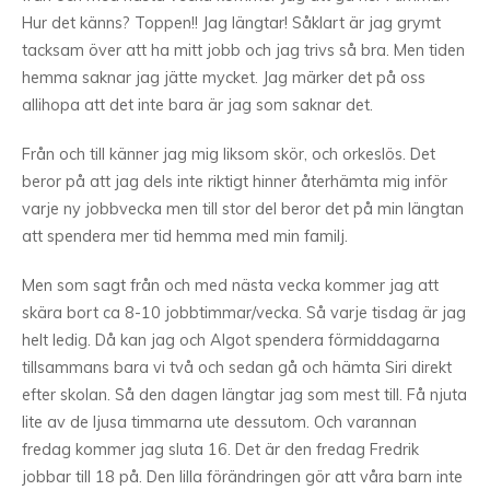
Hur det känns? Toppen!! Jag längtar! Såklart är jag grymt
tacksam över att ha mitt jobb och jag trivs så bra. Men tiden
hemma saknar jag jätte mycket. Jag märker det på oss
allihopa att det inte bara är jag som saknar det.
Från och till känner jag mig liksom skör, och orkeslös. Det
beror på att jag dels inte riktigt hinner återhämta mig inför
varje ny jobbvecka men till stor del beror det på min längtan
att spendera mer tid hemma med min familj.
Men som sagt från och med nästa vecka kommer jag att
skära bort ca 8-10 jobbtimmar/vecka. Så varje tisdag är jag
helt ledig. Då kan jag och Algot spendera förmiddagarna
tillsammans bara vi två och sedan gå och hämta Siri direkt
efter skolan. Så den dagen längtar jag som mest till. Få njuta
lite av de ljusa timmarna ute dessutom. Och varannan
fredag kommer jag sluta 16. Det är den fredag Fredrik
jobbar till 18 på. Den lilla förändringen gör att våra barn inte