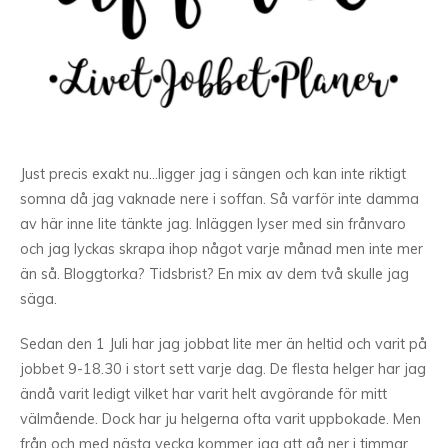
Just precis exakt nu…ligger jag i sängen och kan inte riktigt
somna då jag vaknade nere i soffan. Så varför inte damma
av här inne lite tänkte jag. Inläggen lyser med sin frånvaro
och jag lyckas skrapa ihop något varje månad men inte mer
än så. Bloggtorka? Tidsbrist? En mix av dem två skulle jag
säga.
Sedan den 1 Juli har jag jobbat lite mer än heltid och varit på
jobbet 9-18.30 i stort sett varje dag. De flesta helger har jag
ändå varit ledigt vilket har varit helt avgörande för mitt
välmående. Dock har ju helgerna ofta varit uppbokade. Men
från och med nästa vecka kommer jag att gå ner i timmar.