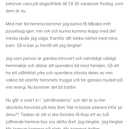
behöver vara på dagis/fritids till 18.30 varannan fredag, som
dem är nu.
Med mer tid hemma kommer jag kunna få tillbaka mitt
pysselsug igen, min ork och kunna komma ikapp med det
mesta skulle jag säga, framför allt tanka närhet med mina
barn. Så ni kan ju förstå att jag längtar!
Jag som person är ganska introvert och samtidigt väldigt
hemmakär och älskar att spendera tid med familjen, Så att
ha ett utåtriktat yrke och spendera största delen av min
vakna tid utanför hemmets trygga vrå tar ganska mycket på
min energi. Nu kommer det bli bättre.
Nu går vi snart in i ”julmånaderna” och det är ju min
absoluta favvistid på hela året. Har ni börjar planera inför jul
ännu?? Tanken är att vi ska försöka få ihop ett av två
julfirande hemma hos oss detta året. Jag längtar. Jag längtar