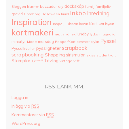
dockskåp
buzzador
diy
Bloggen
familj
familjeliv
blommor
Inköp
Inredning
gravid
Göteborg
Halloween
hund
Inspiration
Kort
inspo
kanin
julklappar
kort layout
kortmakeri
lundby
kärlek
lycka
magnolia
kreativ
Pyssel
miniatyr
morsdag
Mode
Papper/Kort
presenter
prylar
scrapbook
pyssligheter
Pysselkvällar
scrapbooking
Shopping
sirismulan
skiss
studentkort
Stämplar
Tävling
vitt
vintage
Tjejträff
RSS-LÄNK MM.
Logga in
Inlägg via
RSS
Kommentarer via
RSS
WordPress.org