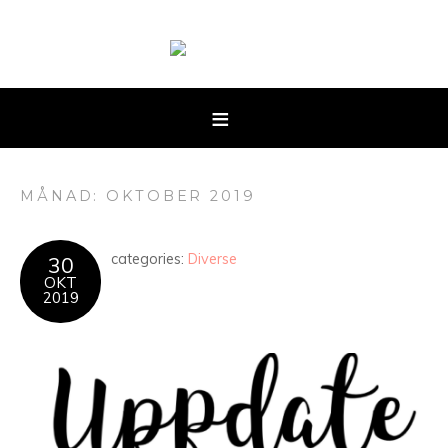
MÅNAD: OKTOBER 2019
categories:
Diverse
30
OKT
2019