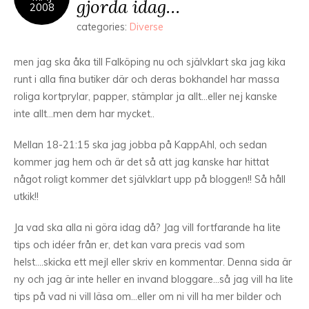
gjorda idag…
2008
categories:
Diverse
men jag ska åka till Falköping nu och självklart ska jag kika
runt i alla fina butiker där och deras bokhandel har massa
roliga kortprylar, papper, stämplar ja allt…eller nej kanske
inte allt…men dem har mycket..
Mellan 18-21:15 ska jag jobba på KappAhl, och sedan
kommer jag hem och är det så att jag kanske har hittat
något roligt kommer det självklart upp på bloggen!! Så håll
utkik!!
Ja vad ska alla ni göra idag då? Jag vill fortfarande ha lite
tips och idéer från er, det kan vara precis vad som
helst….skicka ett mejl eller skriv en kommentar. Denna sida är
ny och jag är inte heller en invand bloggare…så jag vill ha lite
tips på vad ni vill läsa om…eller om ni vill ha mer bilder och