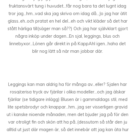
fruktansvärt tung i huvudet…får nog bara ta det lugnt idag
tror jag…hm…vad ska jag skriva om idag då…Jo jag har ätit
glass..eh..och pratat en hel del…eh och vikt kläder så det har
stått härliga till(säger man så??) Och jag har självklart gjort
några inköp under dagen…En sjal, leggings, blus och
linnebyxor…Lönen går direkt in på KappAhl igen…haha det
blir nog lätt så när man jobbar där.
Leggings kan man aldrig ha för många av…eller? Sjalen har
rosa/cerisa tryck av fjärilar i olika modeller…och jag älskar
fjärilar (se tidigare inlägg) Blusen är i gammaldags stil, med
lite spetsbrodyr och knappar…hm…jag ser visserligen gravid
ut i kanske nioende månaden, men det bjuder jag på för den
var otroligt fin och skön att ha på..(dessutom så står den ju
alltid ut just där magen är, så det innebär att jag kan äta hur