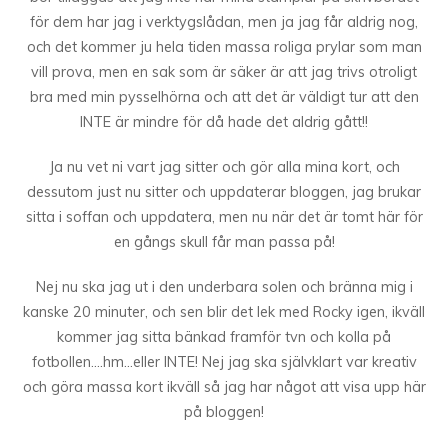
för dem har jag i verktygslådan, men ja jag får aldrig nog,
och det kommer ju hela tiden massa roliga prylar som man
vill prova, men en sak som är säker är att jag trivs otroligt
bra med min pysselhörna och att det är väldigt tur att den
INTE är mindre för då hade det aldrig gått!!
Ja nu vet ni vart jag sitter och gör alla mina kort, och
dessutom just nu sitter och uppdaterar bloggen, jag brukar
sitta i soffan och uppdatera, men nu när det är tomt här för
en gångs skull får man passa på!
Nej nu ska jag ut i den underbara solen och bränna mig i
kanske 20 minuter, och sen blir det lek med Rocky igen, ikväll
kommer jag sitta bänkad framför tvn och kolla på
fotbollen….hm…eller INTE! Nej jag ska självklart var kreativ
och göra massa kort ikväll så jag har något att visa upp här
på bloggen!