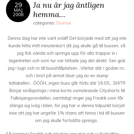
Ja nu är jag äntligen
29
MAJ
hemma…
2008
categories:
Diverse
Denna dag har inte varit snäll!! Det började med att jag inte
kunde hitta mitt minutenkort då jag skulle gå till bussen, så
jag fick vända och springa upp för alla trappor in i
lägenheten och som tur var hittade jag det direkt. Sen gick
jag i lugn och ro till busshållplatsen….Väntar där i godan ro…
och i brist på annat läser jag av en slump
tidtabellen….ÖÖÖH…ingen buss går förbi där 16:05….SHIT!!!
Börjar småspringa i mina korta osmickrande Cityshorts till
Falköpingsrondellen, samtidigt ringer jag Fredrik som får
slänga sig iväg i bilen, för jag har vi denna tidpunkt börjat
inse att jag har ungefär 1% chans att hinna i tid till bussen
om jag skulle fortsätta springa…