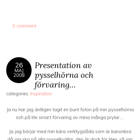
0 comment
Presentation av
26
MAJ
pysselhörna och
2008
förvaring…
categories:
Inspiration
Ja nu har jag äntligen tagit en bunt foton på min pysselhörna
och på lite smart förvaring av mina många prylar…..
Ja jag börjar med min kära verktygslåda som är kanonbra
då jag ska på alla pysselkvällar, den är dock för liten, så jag