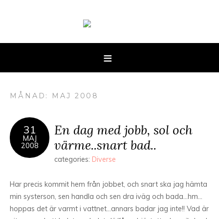
MÅNAD: MAJ 2008
En dag med jobb, sol och
31
MAJ
värme..snart bad..
2008
categories:
Diverse
Har precis kommit hem från jobbet, och snart ska jag hämta
min systerson, sen handla och sen dra iväg och bada…hm…
hoppas det är varmt i vattnet…annars badar jag inte!! Vad är