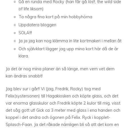
Gå en runda med Rocky (han får gå lös!!, the wild side
of life liksom)
Ta några fina kort på min hobbyhörna
Uppdatera bloggen
SOLA!!!
Ja ja jag kan nog klämma in lite kortmakeri i mellan åt
Och självklart lägger jag upp mina kort här då de är
klara.
Ja det är nog mina planer än så länge, men vem vet dem
kan ändras snabbt!
Jag blev sur i går!! Vi (jag, Fredrik, Rocky) tog med
Felix(systersonen) till Hagakiosken och köpte glass, och det
var enorma glasskulor och Fredrik köpte 2 kulor till mig, visst
det såg gott ut! Gick ca 3 meter med glass i ena handen och
koppel i det andra och ögonen på Felix. Ryck i kopplet-
Splasch-Faan. Ja det råkade nämligen bli så att det kom en