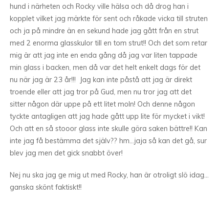
hund i närheten och Rocky ville hälsa och då drog han i
kopplet vilket jag märkte för sent och råkade vicka till struten
och ja på mindre än en sekund hade jag gått från en strut
med 2 enorma glasskulor till en tom strut!! Och det som retar
mig är att jag inte en enda gång då jag var liten tappade
min glass i backen, men då var det helt enkelt dags för det
nu när jag är 23 år!!! Jag kan inte påstå att jag är direkt
troende eller att jag tror på Gud, men nu tror jag att det
sitter någon där uppe på ett litet moln! Och denne någon
tyckte antagligen att jag hade gått upp lite för mycket i vikt!
Och att en så stooor glass inte skulle göra saken bättre!! Kan
inte jag få bestämma det själv?? hm…jaja så kan det gå, sur
blev jag men det gick snabbt över!
Nej nu ska jag ge mig ut med Rocky, han är otroligt slö idag…
ganska skönt faktiskt!!