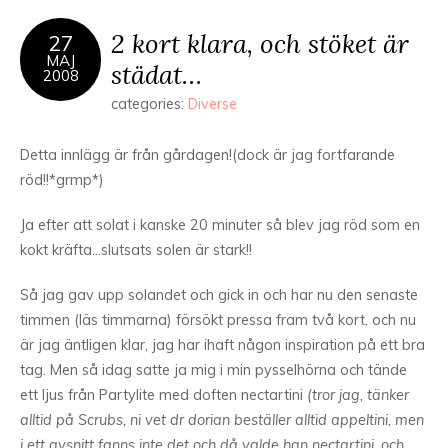
2 kort klara, och stöket är
27
MAJ
städat…
2008
categories:
Diverse
Detta innlägg är från gårdagen!(dock är jag fortfarande
röd!!*grmp*)
Ja efter att solat i kanske 20 minuter så blev jag röd som en
kokt kräfta…slutsats solen är stark!!
Så jag gav upp solandet och gick in och har nu den senaste
timmen (läs timmarna) försökt pressa fram två kort, och nu
är jag äntligen klar, jag har ihaft någon inspiration på ett bra
tag. Men så idag satte ja mig i min pysselhörna och tände
ett ljus från Partylite med doften nectartini
(tror jag, tänker
alltid på Scrubs, ni vet dr dorian beställer alltid appeltini, men
i ett avsnitt fanns inte det och då valde han nectartini, och