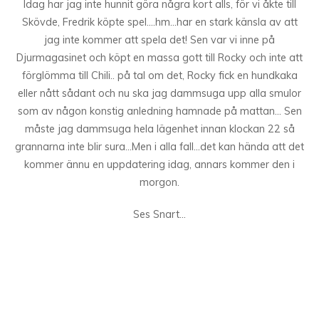
Idag har jag inte hunnit göra några kort alls, för vi åkte till
Skövde, Fredrik köpte spel….hm…har en stark känsla av att
jag inte kommer att spela det! Sen var vi inne på
Djurmagasinet och köpt en massa gott till Rocky och inte att
förglömma till Chili.. på tal om det, Rocky fick en hundkaka
eller nått sådant och nu ska jag dammsuga upp alla smulor
som av någon konstig anledning hamnade på mattan… Sen
måste jag dammsuga hela lägenhet innan klockan 22 så
grannarna inte blir sura…Men i alla fall…det kan hända att det
kommer ännu en uppdatering idag, annars kommer den i
morgon.
Ses Snart…