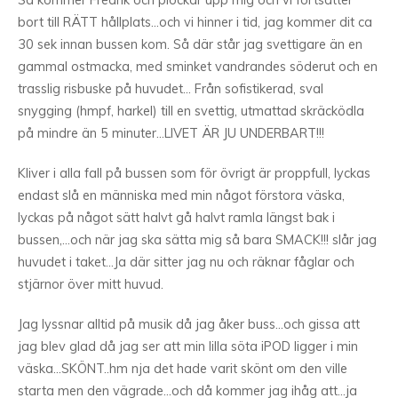
Så kommer Fredrik och plockar upp mig och vi fortsätter
bort till RÄTT hållplats…och vi hinner i tid, jag kommer dit ca
30 sek innan bussen kom. Så där står jag svettigare än en
gammal ostmacka, med sminket vandrandes söderut och en
trasslig risbuske på huvudet… Från sofistikerad, sval
snygging (hmpf, harkel) till en svettig, utmattad skräcködla
på mindre än 5 minuter…LIVET ÄR JU UNDERBART!!!
Kliver i alla fall på bussen som för övrigt är proppfull, lyckas
endast slå en människa med min något förstora väska,
lyckas på något sätt halvt gå halvt ramla längst bak i
bussen,…och när jag ska sätta mig så bara SMACK!!! slår jag
huvudet i taket…Ja där sitter jag nu och räknar fåglar och
stjärnor över mitt huvud.
Jag lyssnar alltid på musik då jag åker buss…och gissa att
jag blev glad då jag ser att min lilla söta iPOD ligger i min
väska…SKÖNT..hm nja det hade varit skönt om den ville
starta men den vägrade…och då kommer jag ihåg att…ja