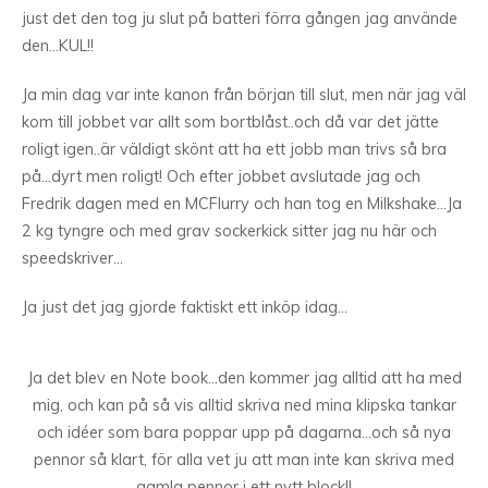
just det den tog ju slut på batteri förra gången jag använde
den…KUL!!
Ja min dag var inte kanon från början till slut, men när jag väl
kom till jobbet var allt som bortblåst..och då var det jätte
roligt igen..är väldigt skönt att ha ett jobb man trivs så bra
på…dyrt men roligt! Och efter jobbet avslutade jag och
Fredrik dagen med en MCFlurry och han tog en Milkshake…Ja
2 kg tyngre och med grav sockerkick sitter jag nu här och
speedskriver…
Ja just det jag gjorde faktiskt ett inköp idag…
Ja det blev en Note book…den kommer jag alltid att ha med
mig, och kan på så vis alltid skriva ned mina klipska tankar
och idéer som bara poppar upp på dagarna…och så nya
pennor så klart, för alla vet ju att man inte kan skriva med
gamla pennor i ett nytt block!!