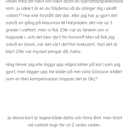
vitsen med att halvt om halvt dö/få en hjärtattackpanikchock
som ju säkert är en av följderna så du slänger dig i iskallt
vatten?? Har inte förstått det där…eller jag har ju gjort det
också..en gång på klassresa till Härjedalen..det var ca 3
grader i vattnet…men vi fick 20kr var av läraren om vi
hoppade i…och det blev dyrt för honom!!! Men så fick jag
också en chock…var det värt det?hm tveksamt…fast det är
klart 20kr var mycket pengar då…haha..
Idag hinner jag inte lägga upp några bilder på kort som jag
gjort, men lägger upp lite bilder på min söta GOossse istället
som en liten kompensasion..hoppas det är Ok;)?
Ja dessa kort är tagna både detta och förra året, men fotot
vid vattnet togs för ca 2 vecko sedan..