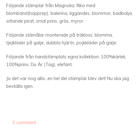
Följande stämplar från Magnolia; flika med
blomband(hopprep), balerina, liggandes, blommor, badbalja,
sittande pirat, smal prins, gräs, myror.
Följande stämålar monterade på träkloss; blomma,
tjejkläder på galje, dubbla hjärtn, pojkkläder på galje.
Följande från handstämplats egna kollektion; 100%kärlek,
100%prins, Du Är (Tag), elefant,
Ja det var nog alla…en hel del stämplar blev det! Nu ska jag
beställa igen.
0 comment