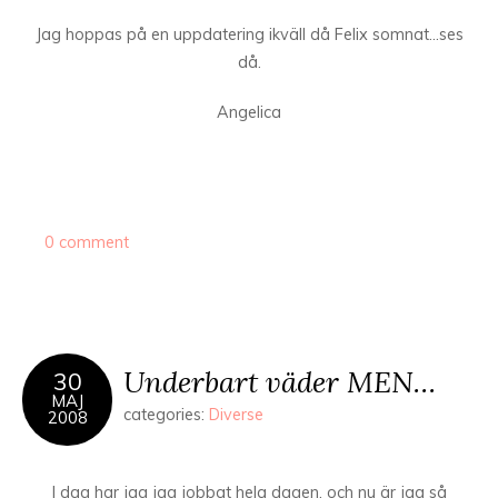
Jag hoppas på en uppdatering ikväll då Felix somnat…ses
då.
Angelica
0 comment
Underbart väder MEN…
30
MAJ
categories:
Diverse
2008
I dag har jag jag jobbat hela dagen, och nu är jag så