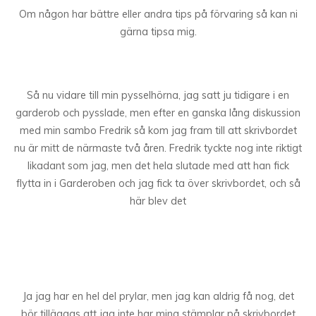
Om någon har bättre eller andra tips på förvaring så kan ni
gärna tipsa mig.
Så nu vidare till min pysselhörna, jag satt ju tidigare i en
garderob och pysslade, men efter en ganska lång diskussion
med min sambo Fredrik så kom jag fram till att skrivbordet
nu är mitt de närmaste två åren. Fredrik tyckte nog inte riktigt
likadant som jag, men det hela slutade med att han fick
flytta in i Garderoben och jag fick ta över skrivbordet, och så
här blev det
Ja jag har en hel del prylar, men jag kan aldrig få nog, det
bör tilläggas att jag inte har mina stämplar på skrivbordet