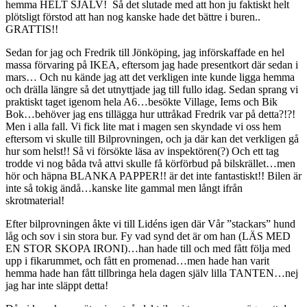
hemma HELT SJÄLV! Så det slutade med att hon ju faktiskt helt
plötsligt förstod att han nog kanske hade det bättre i buren..
GRATTIS!!
Sedan for jag och Fredrik till Jönköping, jag införskaffade en hel
massa förvaring på IKEA, eftersom jag hade presentkort där sedan i
mars… Och nu kände jag att det verkligen inte kunde ligga hemma
och drälla längre så det utnyttjade jag till fullo idag. Sedan sprang vi
praktiskt taget igenom hela A6…besökte Village, Iems och Bik
Bok…behöver jag ens tillägga hur uttråkad Fredrik var på detta?!?!
Men i alla fall. Vi fick lite mat i magen sen skyndade vi oss hem
eftersom vi skulle till Bilprovningen, och ja där kan det verkligen gå
hur som helst!! Så vi försökte läsa av inspektören(?) Och ett tag
trodde vi nog båda två attvi skulle få körförbud på bilskrället…men
hör och häpna BLANKA PAPPER!! är det inte fantastiskt!! Bilen är
inte så tokig ändå…kanske lite gammal men långt ifrån
skrotmaterial!
Efter bilprovningen åkte vi till Lidéns igen där Vår ”stackars” hund
låg och sov i sin stora bur. Fy vad synd det är om han (LÄS MED
EN STOR SKOPA IRONI)…han hade till och med fått följa med
upp i fikarummet, och fått en promenad…men hade han varit
hemma hade han fått tillbringa hela dagen själv lilla TANTEN…nej
jag har inte släppt detta!