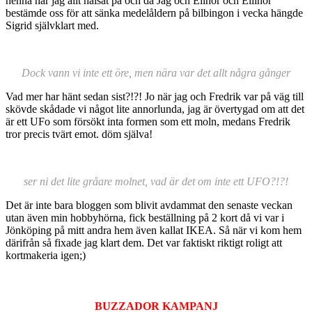
henna har jag allt hälsat på och då Jag och Elinor och Ellinor
bestämde oss för att sänka medelåldern på bilbingon i vecka hängde
Sigrid självklart med.
Dock vann vi inte ett öre, men nära var det allt några gånger
Vad mer har hänt sedan sist?!?! Jo när jag och Fredrik var på väg till
skövde skådade vi något lite annorlunda, jag är övertygad om att det
är ett UFo som försökt inta formen som ett moln, medans Fredrik
tror precis tvärt emot. döm själva!
ser ni det lite gråare molnet, vad är det om inte ett UFO?!?!
Det är inte bara bloggen som blivit avdammat den senaste veckan
utan även min hobbyhörna, fick beställning på 2 kort då vi var i
Jönköping på mitt andra hem även kallat IKEA. Så när vi kom hem
därifrån så fixade jag klart dem. Det var faktiskt riktigt roligt att
kortmakeria igen;)
BUZZADOR KAMPANJ