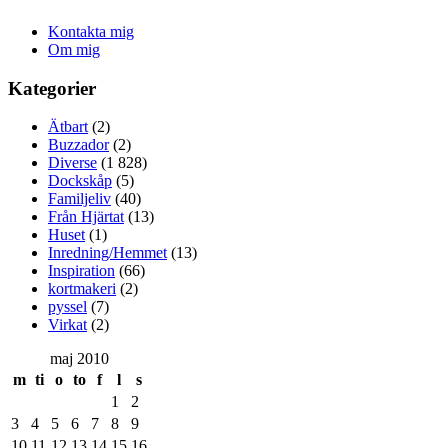
Kontakta mig
Om mig
Kategorier
Ätbart
(2)
Buzzador
(2)
Diverse
(1 828)
Dockskåp
(5)
Familjeliv
(40)
Från Hjärtat
(13)
Huset
(1)
Inredning/Hemmet
(13)
Inspiration
(66)
kortmakeri
(2)
pyssel
(7)
Virkat
(2)
maj 2010
m
ti
o
to
f
l
s
1
2
3
4
5
6
7
8
9
10
11
12
13
14
15
16