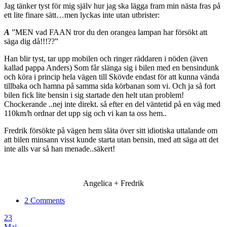
Jag tänker tyst för mig själv hur jag ska lägga fram min nästa fras på
ett lite finare sätt…men lyckas inte utan utbrister:
A
”MEN vad FAAN tror du den orangea lampan har försökt att
säga dig då!!!??”
Han blir tyst, tar upp mobilen och ringer räddaren i nöden (även
kallad pappa Anders) Som får slänga sig i bilen med en bensindunk
och köra i princip hela vägen till Skövde endast för att kunna vända
tillbaka och hamna på samma sida körbanan som vi. Och ja så fort
bilen fick lite bensin i sig startade den helt utan problem!
Chockerande ..nej inte direkt. så efter en del väntetid på en väg med
110km/h ordnar det upp sig och vi kan ta oss hem..
Fredrik försökte på vägen hem släta över sitt idiotiska uttalande om
att bilen minsann visst kunde starta utan bensin, med att säga att det
inte alls var så han menade..säkert!
Angelica + Fredrik
2 Comments
23
Maj