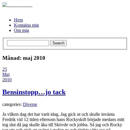
Hem
Kontakta mig
Om mig
Månad: maj 2010
25
Maj
2010
Bensinstopp…jo tack
categories:
Diverse
Ja vilken dag det har varit idag..Jag gick ut och skulle invänta
Fredrik vid 12 tiden eftersom hans Rockyskift började medans mitt
tog slut då jag skulle åka till Skövde och jobba. Så jag och Rocky
var ute och gick en sväng i godan ro och tänkte sätta oss på