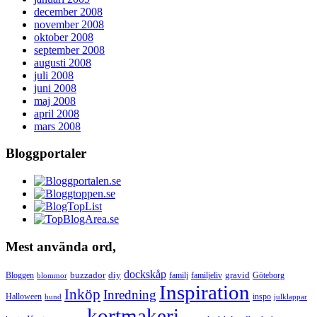
december 2008
november 2008
oktober 2008
september 2008
augusti 2008
juli 2008
juni 2008
maj 2008
april 2008
mars 2008
Bloggportaler
Mest använda ord,
dockskåp
buzzador
diy
gravid
Bloggen
familj
familjeliv
Göteborg
blommor
Inspiration
Inköp
Inredning
Halloween
inspo
hund
julklappar
kortmakeri