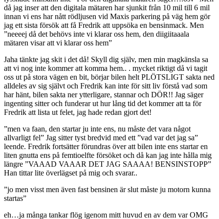
då jag inser att den digitala mätaren har sjunkit från 10 mil till 6 mil
innan vi ens har nått rödljusen vid Maxis parkering på väg hem gör
jag ett sista försök att få Fredrik att uppsöka en bensinmack. Men
”neeeej då det behövs inte vi klarar oss hem, den diigiitaaala
mätaren visar att vi klarar oss hem”
Jaha tänkte jag skit i det då! Skyll dig själv, men min magkänsla sa
att vi nog inte kommer att komma hem.. . mycket riktigt då vi tagit
oss ut på stora vägen en bit, börjar bilen helt PLÖTSLIGT sakta ned
alldeles av sig självt och Fredrik kan inte för sitt liv förstå vad som
har hänt, bilen sakta ner ytterligare, stannar och DÖR!! Jag säger
ingenting sitter och funderar ut hur lång tid det kommer att ta för
Fredrik att lista ut felet, jag hade redan gjort det!
”men va faan, den startar ju inte ens, nu måste det vara något
allvarligt fel” Jag sitter tyst bredvid med ett ”vad var det jag sa”
leende. Fredrik fortsätter förundras över att bilen inte ens startar en
liten gnutta ens på femtioelfte försöket och då kan jag inte hålla mig
längre ”VAAAD VAAAR DET JAG SAAAA! BENSINSTOPP”
Han tittar lite överlägset på mig och svarar..
”jo men visst men även fast bensinen är slut måste ju motorn kunna
startas”
eh…ja många tankar flög igenom mitt huvud en av dem var OMG