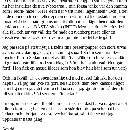
Då vi kom hem möts vi av två elektriker i trappan som säger att dem
nu har installera de nya tvboxarna…min första tanke var den samma
som Fredrik hade ”SHIT dem har varit inne i lägenheten” Och ja det
hade dem och tro det eller ej men den var minst lika ostädad nu som
innan vi åkte…måttligt pinsamt att folk har sett lägenheten när den
verkligen är i sitt BÄSTA skicka (INTE) Men jaja dem överlevde i
alla fall och tur var väll det för hade ett tvättberg rasat, eller en
diskdriva ramlat över dem vet man ju inte hur det hade gått!
Jag passade på att utnyttja Lidéns fina presentpapper och stora urval
av snören…där ligger jag i lä kan jag säga!! Så Presenterna blev
mycket fina=) Sedan bar det av till nästa ställe som blev Jessica där
vi grattade vårt lilla troll som idag är 5 år…helt sjukt vad tiden går
fort!! Hon fick en massa kläder som hon blev helt kär i som tur var;)
Och nu ikväll jar jag spenderat lite tid med pyssel faktiskt hör och
häpna…så jag har lyckats göra hela 2 kort, dem blev kanske något
barnsliga men ja…det var ju ett tag sedan jag gjorde kort så dem fick
bli som dem blev! Ni ser dem här nedan!
I morgon bär det av till jobbet men arbetar endast halva dagen så det
blir en kortisdag helt enkelt…sedan står det jobb på schemat hela
helgen och i början av nästa vecka lika så, så vi får se när jag
uppdaterar nästa gång.
Ses då!