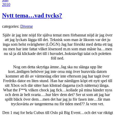
2010
Nytt tema…vad tycks?
categories:
Diverse
Själv är jag inte nöjd för själva temat men förbannat nöjd är jag över
att jag lyckats lägga till det. Teknisk som man är liksom var det ju
inga som helst svårigheter (LÖGN) Jag har försökt med detta ett tag
nu men har inte fattat vilket lösenord m.m som man måste ha…men
nu så ja då klickade det till i huvudet..bokstavligt talat och poletten
föll ned.
Nog om detta skrytiga ämne..Jag ska nu slänga upp lite
kort..äntligen behöver jag inte oroa mig över huruvida datorn
kommer att dö av värmeslag eller inte eftersom jag har tagit över
Fredriks dator en liten stund. Han har nämligen köpt ett nytt spel till
sitt Xbox och där sitter han klistrad dagarna (och nätterna) långa.
What the F**k vilken chock jag fick…kollade på mina händer nyss
och dem är helt svarta….hur blev dem det? Ser ut som att jag har
spillt bläck över dem…men det har jag ju för fasen inte…får man
trycksvärta av tangenterna nu för tiden med?? Ja vem vet.
Den 1 maj for hela Cubus till Oslo på Big Event…och det var riktigt