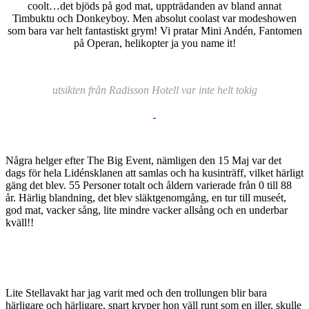
coolt…det bjöds på god mat, uppträdanden av bland annat
Timbuktu och Donkeyboy. Men absolut coolast var modeshowen
som bara var helt fantastiskt grym! Vi pratar Mini Andén, Fantomen
på Operan, helikopter ja you name it!
utsikten från Radisson Hotell var inte helt tokig
Några helger efter The Big Event, nämligen den 15 Maj var det
dags för hela Lidénsklanen att samlas och ha kusinträff, vilket härligt
gäng det blev. 55 Personer totalt och åldern varierade från 0 till 88
år. Härlig blandning, det blev släktgenomgång, en tur till museét,
god mat, vacker sång, lite mindre vacker allsång och en underbar
kväll!!
Lite Stellavakt har jag varit med och den trollungen blir bara
härligare och härligare, snart kryper hon väll runt som en iller, skulle