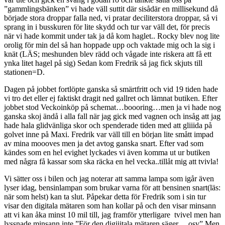
”gammlingsbänken” vi hade väll suttit där sisådär en millisekund då
började stora droppar falla ned, vi pratar deciliterstora droppar, så vi
sprang in i busskuren för lite skydd och tur var väll det, för precis
när vi hade kommit under tak ja då kom haglet.. Rocky blev nog lite
orolig för min del så han hoppade upp och vaktade mig och la sig i
knät (LÄS; meshunden blev rädd och vågade inte riskera att få ett
ynka litet hagel på sig) Sedan kom Fredrik så jag fick skjuts till
stationen=D.
Dagen på jobbet fortlöpte ganska så smärtfritt och vid 19 tiden hade
vi tro det eller ej faktiskt dragit ned gallret och lämnat butiken. Efter
jobbet stod Veckoinköp på schemat…boooring…men ja vi hade nog
ganska skoj ändå i alla fall när jag gick med vagnen och insåg att jag
hade hala glidvänliga skor och spenderade tiden med att gliiida på
golvet inne på Maxi. Fredrik var väll till en början lite smått impad
av mina moooves men ja det avtog ganska snart. Efter vad som
kändes som en hel evighet lyckades vi även komma ut ur butiken
med några få kassar som ska räcka en hel vecka..tillåt mig att tvivla!
Vi sätter oss i bilen och jag noterar att samma lampa som igår även
lyser idag, bensinlampan som brukar varna för att bensinen snart(läs:
när som helst) kan ta slut. Påpekar detta för Fredrik som i sin tur
visar den digitala mätaren som han kollar på och den visar minsann
att vi kan åka minst 10 mil till, jag framför ytterligare tvivel men han
lyssnade minsann inte ”För den digiiitala mätaren säger….osv” Men