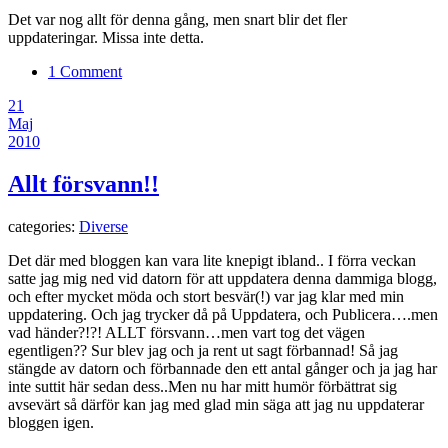
Det var nog allt för denna gång, men snart blir det fler
uppdateringar. Missa inte detta.
1 Comment
21
Maj
2010
Allt försvann!!
categories:
Diverse
Det där med bloggen kan vara lite knepigt ibland.. I förra veckan
satte jag mig ned vid datorn för att uppdatera denna dammiga blogg,
och efter mycket möda och stort besvär(!) var jag klar med min
uppdatering. Och jag trycker då på Uppdatera, och Publicera….men
vad händer?!?! ALLT försvann…men vart tog det vägen
egentligen?? Sur blev jag och ja rent ut sagt förbannad! Så jag
stängde av datorn och förbannade den ett antal gånger och ja jag har
inte suttit här sedan dess..Men nu har mitt humör förbättrat sig
avsevärt så därför kan jag med glad min säga att jag nu uppdaterar
bloggen igen.