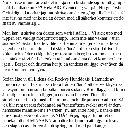
Nu kanske ni undrar vad det inlägg som bestämde sig för att gå upp
i sök handlade om?!?! Hela BIG Eventet jag var på i Norge. Oslo…
Och ärligt talat orkar jag inte skriva om det en gång till eller i alla fall
inte just nu med tanke på att datorn med all säkerhet kommer att dö
snart av värmeslag…
Men kan ju skriva om dagen som varit i stället… Vi gick upp med
tuppen (en väldigt morgontrött tupp…som inte alls vaknar 7 utan
snarare 9) Sedan fixade vi lite här hemma, men ja vi lämnade väll
lägenheten i ett mindre städat skick ändå…disken stod i drivor i
köket och kläderna låg i högar stora som berg i sovrummet…men
jaja tänkte vi vi får helt enkelt ta hand om detta då vi kommer hem
igen…Berget och drivorna har ju en tendens att ligga kvar även då
man kommer hem igen.
Sedan åkte vi till Lidéns aka Rockys Hunddagis. Lämnade av
honom där och fick minsan höra från en ”tant” att det verkligen var
jättesynd om han som får sitta i buren sådär… Bör tilläggas att buren
är riktigt stor och han ligger ju endast och sover där en liten
stund..sen är han ju med i fikarummet och blir promenixad m.m Så
jag blir rent ut sagt förbannad på ”tanten”som tycker att vi är dem
hemskaste människorna i världen (nu använde hon ju kanske inte
direkt just dessa ord…men ÄNDÅ) Så jag tappar humöret och
påpekar att det MINSANN är bättre för honom att ligga och sova
och slappna av i buren än att springa runt med panikångest