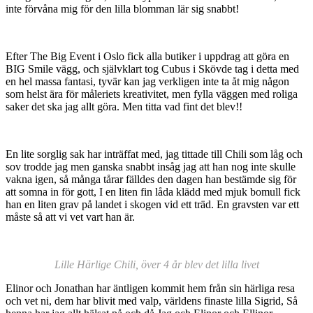
inte förvåna mig för den lilla blomman lär sig snabbt!
Efter The Big Event i Oslo fick alla butiker i uppdrag att göra en
BIG Smile vägg, och självklart tog Cubus i Skövde tag i detta med
en hel massa fantasi, tyvär kan jag verkligen inte ta åt mig någon
som helst ära för måleriets kreativitet, men fylla väggen med roliga
saker det ska jag allt göra. Men titta vad fint det blev!!
En lite sorglig sak har inträffat med, jag tittade till Chili som låg och
sov trodde jag men ganska snabbt insåg jag att han nog inte skulle
vakna igen, så många tårar fälldes den dagen han bestämde sig för
att somna in för gott, I en liten fin låda klädd med mjuk bomull fick
han en liten grav på landet i skogen vid ett träd. En gravsten var ett
måste så att vi vet vart han är.
Lille Härlige Chili, över 4 år blev det lilla livet
Elinor och Jonathan har äntligen kommit hem från sin härliga resa
och vet ni, dem har blivit med valp, världens finaste lilla Sigrid, Så