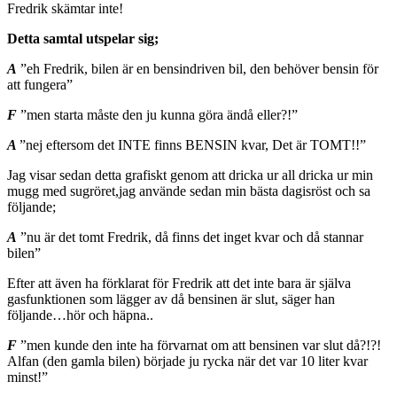
Fredrik skämtar inte!
Detta samtal utspelar sig;
A
”eh Fredrik, bilen är en bensindriven bil, den behöver bensin för
att fungera”
F
”men starta måste den ju kunna göra ändå eller?!”
A
”nej eftersom det INTE finns BENSIN kvar, Det är TOMT!!”
Jag visar sedan detta grafiskt genom att dricka ur all dricka ur min
mugg med sugröret,jag använde sedan min bästa dagisröst och sa
följande;
A
”nu är det tomt Fredrik, då finns det inget kvar och då stannar
bilen”
Efter att även ha förklarat för Fredrik att det inte bara är själva
gasfunktionen som lägger av då bensinen är slut, säger han
följande…hör och häpna..
F
”men kunde den inte ha förvarnat om att bensinen var slut då?!?!
Alfan (den gamla bilen) började ju rycka när det var 10 liter kvar
minst!”