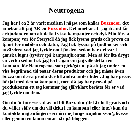
Neutrogena
Jag har i ca 2 år varit medlem i något som kallas
Buzzador
, det
innebär att jag ÄR en
Buzzador
. Det innebär att jag ibland får
erbjudanden om att delta i vissa kampanjer och dyl. Min första
kampanj var för Storytell då jag fick lyssna gratis och prova en
tjänst för mobilen och dator, Jag fick lyssna på ljudböcker och
utvärdera vad jag tyckte om tjänsten.
sedan har det varit
ganska lugnt (tyvärr )på kampanjfronten, Men så för lite drygt
en vecka sedan fick jag förfrågan om jag ville delta i en
kampanj för Neutrogena, som gick/går ut på att jag under en
viss begränsad tid testar deras produkter och jag måste även
buzza om dessa produkter till andra under tiden. Jag har precis
börjat med denna kampanj , men då jag har provat på
produkterna ett tag kommer jag självklart berätta för er vad
jag tyckte om dem.
Om du är intresserad av att bli Buzzador (det är helt gratis och
du väljer själv om du vill delta i en kampanj eller inte.) kan du
kontakta mig antingen via min mejl angelicajohansson@live.se
eller genom en kommentar här på bloggen.