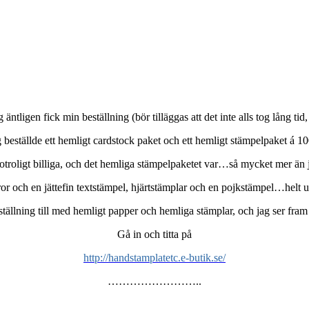
äntligen fick min beställning (bör tilläggas att det inte alls tog lång tid,
 beställde ett hemligt cardstock paket och ett hemligt stämpelpaket á 1
 otroligt billiga, och det hemliga stämpelpaketet var…så mycket mer 
r och en jättefin textstämpel, hjärtstämplar och en pojkstämpel…helt und
eställning till med hemligt papper och hemliga stämplar, och jag ser fr
Gå in och titta på
http://handstamplatetc.e-butik.se/
……………………..