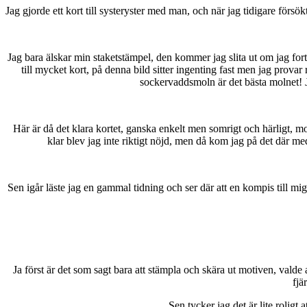
Jag gjorde ett kort till systeryster med man, och när jag tidigare försö
Jag bara älskar min staketstämpel, den kommer jag slita ut om jag forts
till mycket kort, på denna bild sitter ingenting fast men jag provar r
sockervaddsmoln är det bästa molnet! J
Här är då det klara kortet, ganska enkelt men somrigt och härligt, mo
klar blev jag inte riktigt nöjd, men då kom jag på det där med
Sen igår läste jag en gammal tidning och ser där att en kompis till mig 
Ja först är det som sagt bara att stämpla och skära ut motiven, valde a
fjä
Sen tycker jag det är lite roligt