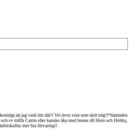
lls konstigt att jag varit öm där!! Vet även vem som sköt mig!!*hämnden
la, och ev träffa Catrin eller kanske åka med henne till Hem och Hobby,
införskaffar mer bra förvaring!!