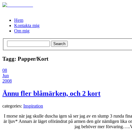
Hem
Kontakta mig
Om mig
Tagg: Papper/Kort
08
Jun
2008
Ännu fler blåmärken, och 2 kort
categories:
Inspiration
I morse när jag skulle duscha igen så ser jag av en slump 3 runda fina
är ljuv* Annars är läget oförändrat på armen den gör nämligen lika ont
jag behöver mer förvaring…..Vil