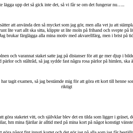
kte lägga upp det så gick inte det, så vi får se om det fungerar nu…..
ätter att använda den så mycket som jag gör, men alla vet ju att stämpla
unt lite vart allt ska sitta, klippte ut lite moln på frihand och svepte på l
ag brukar färglägga alla mina motiv med akvarellfärg, men i brist på ti
lnen och varannat staket satte jag på distanser för att ge mer djup i bild
 pärlor och ståltråd, så jag sydde fast några rosa pärlor på himlen, ska äv
har tagit examen, så jag bestämde mig för att göra ett kort till henne so
riktigt
tt göra staketet vitt, och självklar blev det en tilda som ligger i gräset
rilar, hm mina fjärilar är alltid med på mina kort på något konstigt väns
 att göra något fint innuti kortet och det gör jag på alla som jag får best