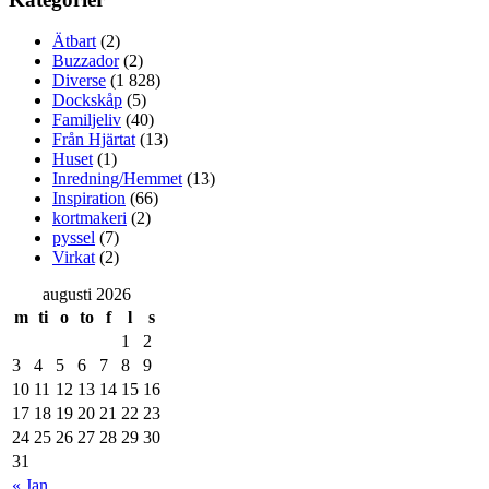
Ätbart
(2)
Buzzador
(2)
Diverse
(1 828)
Dockskåp
(5)
Familjeliv
(40)
Från Hjärtat
(13)
Huset
(1)
Inredning/Hemmet
(13)
Inspiration
(66)
kortmakeri
(2)
pyssel
(7)
Virkat
(2)
augusti 2026
m
ti
o
to
f
l
s
1
2
3
4
5
6
7
8
9
10
11
12
13
14
15
16
17
18
19
20
21
22
23
24
25
26
27
28
29
30
31
« Jan