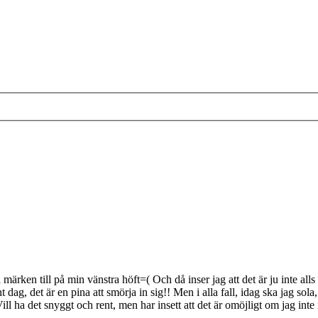
 märken till på min vänstra höft=( Och då inser jag att det är ju inte a
 dag, det är en pina att smörja in sig!! Men i alla fall, idag ska jag so
l ha det snyggt och rent, men har insett att det är omöjligt om jag inte 