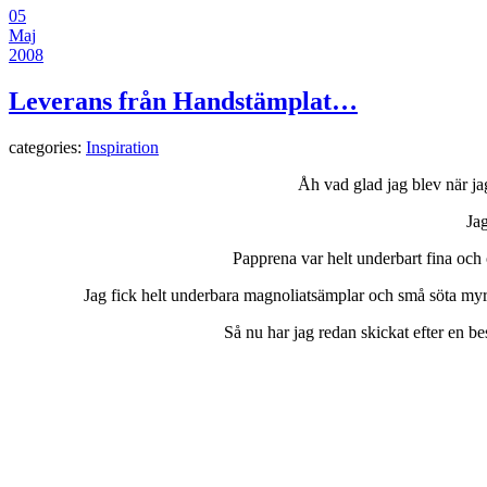
05
Maj
2008
Leverans från Handstämplat…
categories:
Inspiration
Åh vad glad jag blev när jag 
Jag
Papprena var helt underbart fina och
Jag fick helt underbara magnoliatsämplar och små söta myro
Så nu har jag redan skickat efter en b