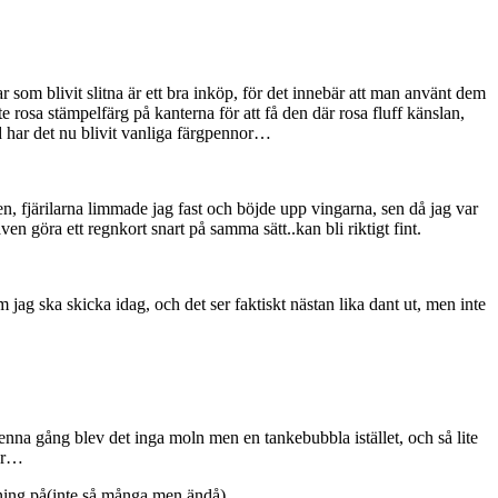
r som blivit slitna är ett bra inköp, för det innebär att man använt dem
ite rosa stämpelfärg på kanterna för att få den där rosa fluff känslan,
d har det nu blivit vanliga färgpennor…
en, fjärilarna limmade jag fast och böjde upp vingarna, sen då jag var
en göra ett regnkort snart på samma sätt..kan bli riktigt fint.
m jag ska skicka idag, och det ser faktiskt nästan lika dant ut, men inte
, denna gång blev det inga moln men en tankebubbla istället, och så lite
ter…
ällning på(inte så många men ändå)