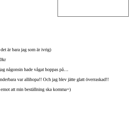
 det är bara jag som är ivrig)
00kr
än jag någonsin hade vågat hoppas på…
erbara var allihopa!! Och jag blev jätte glatt överraskad!!
am emot att min beställning ska komma=)