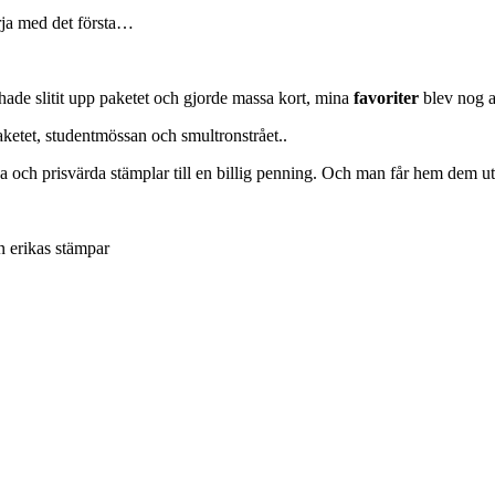
börja med det första…
hade slitit upp paketet och gjorde massa kort, mina
favoriter
blev nog a
aketet, studentmössan och smultronstrået..
na och prisvärda stämplar till en billig penning. Och man får hem dem ut
n erikas stämpar