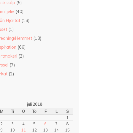
ockskåp
(5)
miljeliv
(40)
ån Hjärtat
(13)
uset
(1)
nredning/Hemmet
(13)
spiration
(66)
ortmakeri
(2)
ssel
(7)
rkat
(2)
juli 2018
M
Ti
O
To
F
L
S
1
2
3
4
5
6
7
8
9
10
11
12
13
14
15