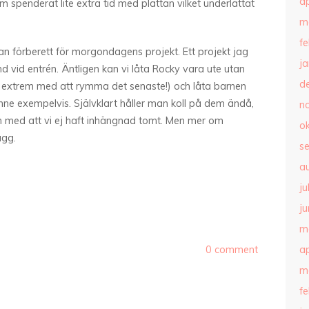
ap
 spenderat lite extra tid med plattan vilket underlättat
m
f
han förberett för morgondagens projekt. Ett projekt jag
j
ind vid entrén. Äntligen kan vi låta Rocky vara ute utan
d
lt extrem med att rymma det senaste!) och låta barnen
 inne exempelvis. Självklart håller man koll på dem ändå,
n
ch med att vi ej haft inhängnad tomt. Men mer om
o
ägg.
s
a
ju
ju
m
ap
0 comment
m
f