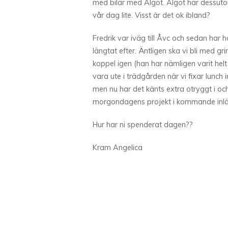
med bilar med Algot. Algot har dessutom
vår dag lite. Visst är det ok ibland?
Fredrik var iväg till Åvc och sedan har 
längtat efter. Äntligen ska vi bli med gr
koppel igen (han har nämligen varit he
vara ute i trädgården när vi fixar lunch
men nu har det känts extra otryggt i o
morgondagens projekt i kommande inl
Hur har ni spenderat dagen??
Kram Angelica