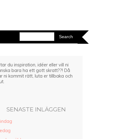
tar du inspiration, idéer eller vill ni
nska bara ha ett gott skratt??! Då
r ni kommit rätt, luta er tillbaka och
ut.
SENASTE INLÄGGEN
öndag
redag