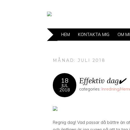
HEM
KONTAKTA MIG
OM M
MÅNAD: JULI 2018
Effektiv dag✔️
18
JUL
categories:
Inredning/He
2018
Regnig dag! Vad passar då bättre än att
och äntligen är jag sugen på att ta tag i 