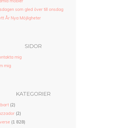
amla möbler
sdagen som gled över till onsdag
tt År Nya Möjligheter
SIDOR
ontakta mig
m mig
KATEGORIER
tbart
(2)
uzzador
(2)
verse
(1 828)