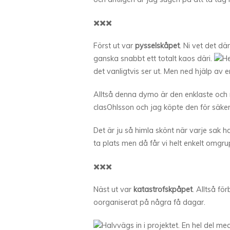
✖️✖️✖️
Först ut var
pysselskåpet
. Ni vet det d
ganska snabbt ett totalt kaos däri.
He
det vanligtvis ser ut. Men ned hjälp av 
Alltså denna dymo är den enklaste och 
clasOhlsson och jag köpte den för säker
Det är ju så himla skönt när varje sak h
ta plats men då får vi helt enkelt omgru
✖️✖️✖️
Näst ut var
katastrofskpåpet
. Alltså fö
oorganiserat på några få dagar.
Halvvägs in i projektet. En hel del 