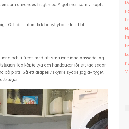
D
pen som användes flitigt med Algot men som vi köpte
Fa
Fr
gt. Och dessutom fick babyhyllan istället bli
H
I
In
k
 lugna och tillfreds med att vara inne idag passade jag
py
ttstugan
. Jag köpte tyg och handdukar för ett tag sedan
Vi
 på plats. Så ett draperi / skynke sydde jag av tyget.
vättstugan.