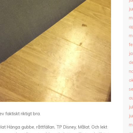
ju
ju
m
ap
m
f
j
d
n
o
s
a
ju
v faktiskt riktigt bra.
ju
m
elat Hänga gubbe, råttfällan, TP Disney, Målat. Och lekt