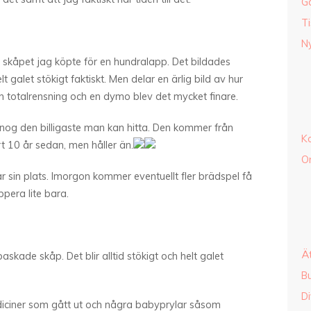
G
Ti
Ny
är skåpet jag köpte för en hundralapp. Det bildades
lt galet stökigt faktiskt. Men delar en ärlig bild av hur
en totalrensning och en dymo blev det mycket finare.
nog den billigaste man kan hitta. Den kommer från
K
t 10 år sedan, men håller än.
O
ar sin plats. Imorgon kommer eventuellt fler brädspel få
ppera lite bara.
Ä
rbaskade skåp. Det blir alltid stökigt och helt galet
B
Di
mediciner som gått ut och några babyprylar såsom