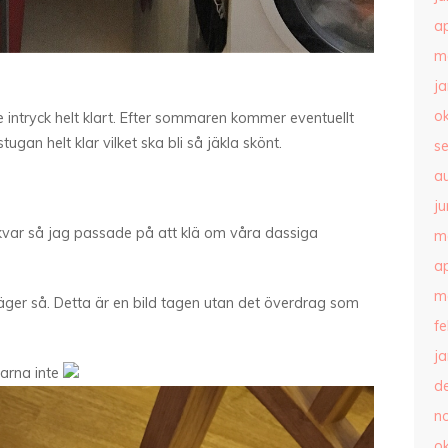
ap
m
j
o
are intryck helt klart. Efter sommaren kommer eventuellt
ugan helt klar vilket ska bli så jäkla skönt.
s
a
ju
 kvar så jag passade på att klä om våra dassiga
m
ap
m
säger så. Detta är en bild tagen utan det överdrag som
f
j
larna inte
d
n
o