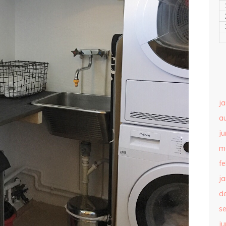
j
a
ju
m
f
j
d
s
ju