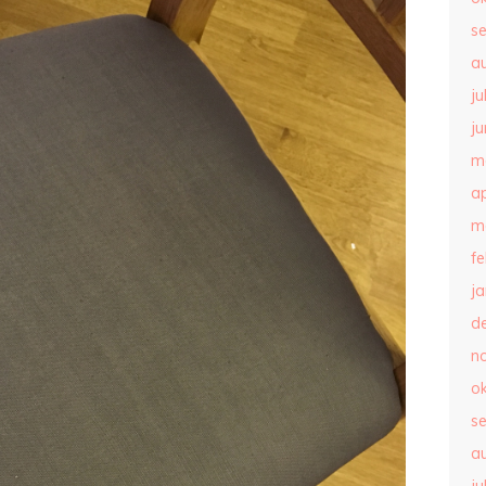
s
a
ju
ju
m
ap
m
f
j
d
n
o
s
a