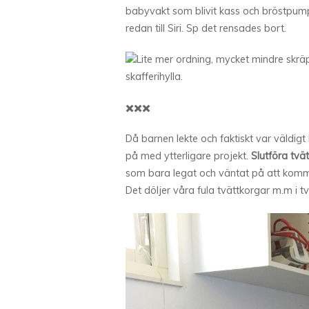
babyvakt som blivit kass och bröstpum
redan till Siri. Sp det rensades bort.
Lite mer ordning, mycket mindre skräpi
skafferihylla.
✖️✖️✖️
Då barnen lekte och faktiskt var väldigt
på med ytterligare projekt.
Slutföra tvä
som bara legat och väntat på att komma
Det döljer våra fula tvättkorgar m.m i t