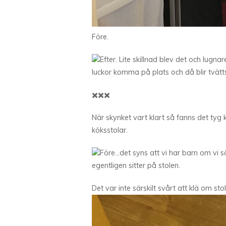
Före.
Efter. Lite skillnad blev det och lugn
luckor komma på plats och då blir tvättst
✖️✖️✖️
När skynket vart klart så fanns det tyg
köksstolar.
Före…det syns att vi har barn om vi 
egentligen sitter på stolen.
Det var inte särskilt svårt att klä om sto