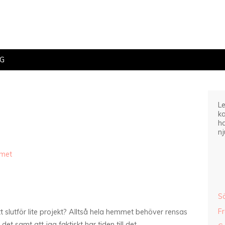
IG
Le
ka
ha
nj
mmet
S
F
 slutför lite projekt? Alltså hela hemmet behöver rensas
det samt att jag faktiskt har tiden till det.