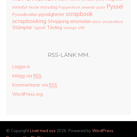
Pyssel
miniatyr
morsdag
Mode
Papper/Kort
presenter
prylar
scrapbook
pyssligheter
Pysselkvällar
scrapbooking
Shopping
sirismulan
skiss
studentkort
Stämplar
Tävling
vitt
vintage
Tjejträff
RSS-LÄNK MM.
Logga in
Inlägg via
RSS
Kommentarer via
RSS
WordPress.org
© Copyright
Livet med oss
2026. Powered by
WordPress
.