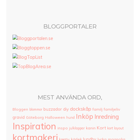
BLOGGPORTALER
MEST ANVÄNDA ORD,
dockskåp
buzzador
diy
Bloggen
familj
familjeliv
blommor
Inköp
Inredning
gravid
Göteborg
Halloween
hund
Inspiration
Kort
inspo
kanin
julklappar
kort layout
kortmakeri
lundby
kärlek
lycka
magnolia
kreativ